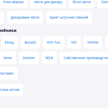
Гілка мімози
Квіти для декору
Вічні квіти
Голі
ь
Декоровані квіти
Букет штучних півоній
иробники
Elisey
BonaDi
YES! Fun
YES
HVOYA
Vevor
Devilon
IKEA
Собственное производств
ластмакс
 гілки оптом