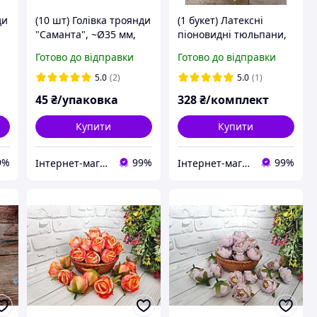
ди
(10 шт) Голівка троянди
(1 букет) Латексні
"Саманта", ~Ø35 мм,
піоновидні тюльпани,
ИЙ
колір МОЛОЧНИЙ
(5 шт, довжина ~40 см),
Готово до відправки
Готово до відправки
колір БІЛИЙ
5.0
(2)
5.0
(1)
45
₴/упаковка
328
₴/комплект
Купити
Купити
9%
99%
99%
Інтернет-магазин "Хобі-плюс"
Інтернет-магазин "Хобі-плюс"