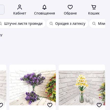
Кабінет
Сповіщення
Обране
Кошик
Штучні листя троянди
Орхідея з латексу
Мімоз
BY