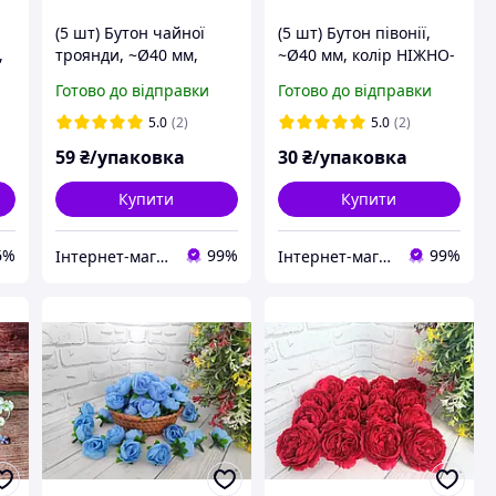
(5 шт) Бутон чайної
(5 шт) Бутон півонії,
,
троянди, ~Ø40 мм,
~Ø40 мм, колір НІЖНО-
колір ПОМАРАНЧЕВИЙ
БУЗКОВИЙ
Готово до відправки
Готово до відправки
5.0
(2)
5.0
(2)
59
₴/упаковка
30
₴/упаковка
Купити
Купити
6%
99%
99%
Інтернет-магазин "Хобі-плюс"
Інтернет-магазин "Хобі-плюс"