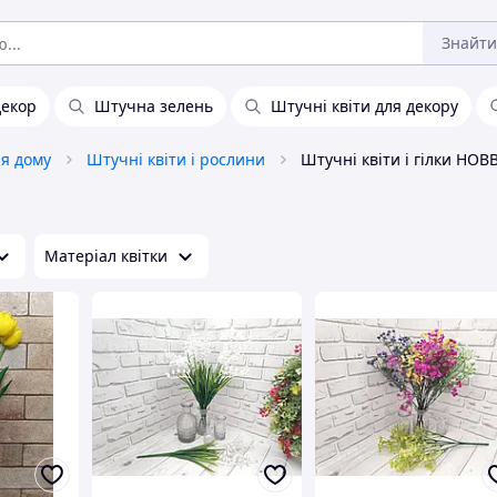
Знайти
декор
Штучна зелень
Штучні квіти для декору
ля дому
Штучні квіти і рослини
Штучні квіти і гілки HOB
Матеріал квітки