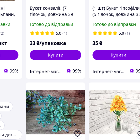
сні
Букет конвалії, (7
(1 шт) Букет гіпсофіли
льпани,
гілочок, довжина 39
(5 гілочок, довжина 3
~40 см),
см), колір БІЛИЙ
см), колір САЛАТОВИ
равки
Готово до відправки
Готово до відправки
(2)
5.0
(1)
5.0
(1)
ект
33
₴/упаковка
35
₴
и
Купити
Купити
99%
99%
9
Інтернет-магазин "Хобі-плюс"
Інтернет-магазин "Хобі-плюс"
пани
ь
Штучні квіти для декору