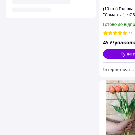
(10 шт) Голівк
"Саманта", ~Ø3
колір ШАМПА
Готово до відп
5.0
45
₴/упаков
Купит
Інтернет-магазин "Хобі-плюс"