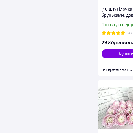
(10 шт) Гілочка
бруньками, до
см, колір БІЛИ
Готово до відп
5.0
29
₴/упаков
Купит
Інтернет-магазин "Хобі-плюс"