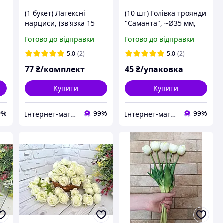
(1 букет) Латексні
(10 шт) Голівка троянди
нарциси, (зв'язка 15
"Саманта", ~Ø35 мм,
,
шт, довжина 20-28 см),
колір ЧЕРВОНИЙ
Готово до відправки
Готово до відправки
колір на фото
5.0
(2)
5.0
(2)
77
₴/комплект
45
₴/упаковка
Купити
Купити
9%
99%
99%
Інтернет-магазин "Хобі-плюс"
Інтернет-магазин "Хобі-плюс"