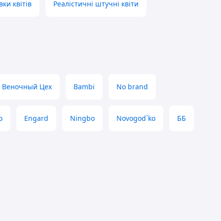
вки квітів
Реалістичні штучні квіти
Веночный Цех
Bambi
No brand
о
Engard
Ningbo
Novogod`ko
ББ