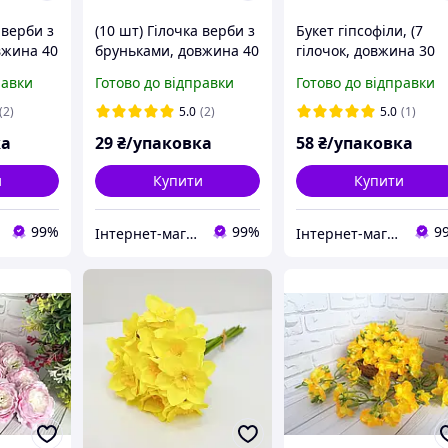
 верби з
(10 шт) Гілочка верби з
Букет гіпсофіли, (7
вжина 40
бруньками, довжина 40
гілочок, довжина 30
Й
см, колір ЧЕРВОНИЙ
см), колір БІЛИЙ
равки
Готово до відправки
Готово до відправки
(2)
5.0
(2)
5.0
(1)
ка
29
₴/упаковка
58
₴/упаковка
и
Купити
Купити
99%
99%
9
Інтернет-магазин "Хобі-плюс"
Інтернет-магазин "Хобі-плюс"