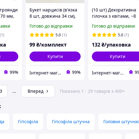
а троянди
Букет нарцисів (в'язка
(10 шт) Декоративна
70 мм,
8 шт, довжина 34 см),
гілочка з квітами, ~8
РОЖЕВИЙ
колір ЖОВТИЙ з
см, колір ЖОВТИЙ
равки
Готово до відправки
Готово до відправки
жовтою серединкою
(1)
5.0
(1)
5.0
(1)
вка
99
₴/комплект
132
₴/упаковка
и
Купити
Купити
99%
99%
9
Інтернет-магазин "Хобі-плюс"
Інтернет-магазин "Хобі-плюс"
3
...
Вперед
Показано 1 - 29 товарів з 400+
ж
да
Гіпсофіла
Гіпсофіла штучна
Головки штучних