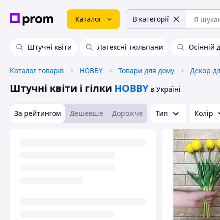
Каталог
В категорії
Штучні квіти
Латексні тюльпани
Осінній 
Каталог товарів
HOBBY
Товари для дому
Декор д
Штучні квіти і гілки
HOBBY
в Україні
За рейтингом
Дешевше
Дорожче
Тип
Колір