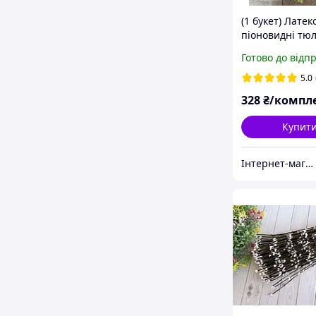
(1 букет) Латек
піоновидні тю
(5 шт, довжина 
Готово до відп
колір РОЖЕВИ
5.0
328
₴/компл
Купит
Інтернет-магазин "Хобі-плюс"