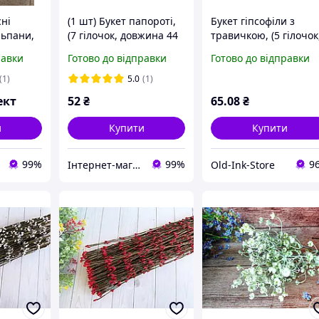
сні
(1 шт) Букет папороті,
Букет гіпсофіли з
льпани,
(7 гілочок, довжина 44
травичкою, (5 гілочок
~40 см),
см), колір САЛАТОВИЙ
довжина 30 см), колір
равки
Готово до відправки
Готово до відправки
Й
БІЛИЙ
(1)
5.0
(1)
ект
52
₴
65
.08
₴
и
Купити
Купити
99%
99%
9
Інтернет-магазин "Хобі-плюс"
Old-Ink-Store