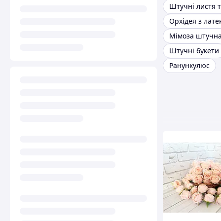
Штучні листя 
Орхідея з лате
Мімоза штучн
Штучні букети
Ранункулюс