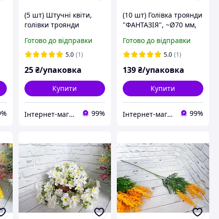
(5 шт) Штучні квіти,
(10 шт) Голівка троянди
голівки троянди
"ФАНТАЗІЯ", ~Ø70 мм,
"Глорія", ~Ø30 мм,
колір ЧЕРВОНИЙ
Готово до відправки
Готово до відправки
колір БЛАКИТНИЙ
5.0
(1)
5.0
(1)
25
₴/упаковка
139
₴/упаковка
Купити
Купити
9%
99%
99%
Інтернет-магазин "Хобі-плюс"
Інтернет-магазин "Хобі-плюс"