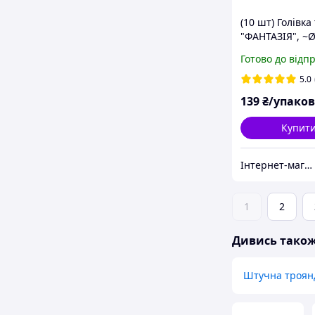
(10 шт) Голівк
"ФАНТАЗІЯ", ~Ø
колір НІЖНО-
Готово до відп
5.0
139
₴/упако
Купит
Інтернет-магазин "Хобі-плюс"
1
2
Дивись тако
Штучна троян