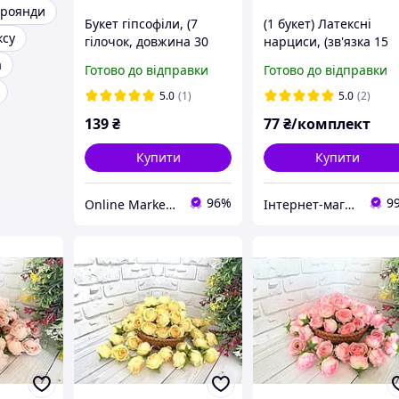
троянди
Букет гіпсофіли, (7
(1 букет) Латексні
ксу
гілочок, довжина 30
нарциси, (зв'язка 15
см), колір БЛАКИТНИЙ
шт, довжина 20-28 см)
а
Готово до відправки
Готово до відправки
колір на фото
5.0
(1)
5.0
(2)
139
₴
77
₴/комплект
Купити
Купити
96%
9
Online Market Plus
Інтернет-магазин "Хобі-плюс"