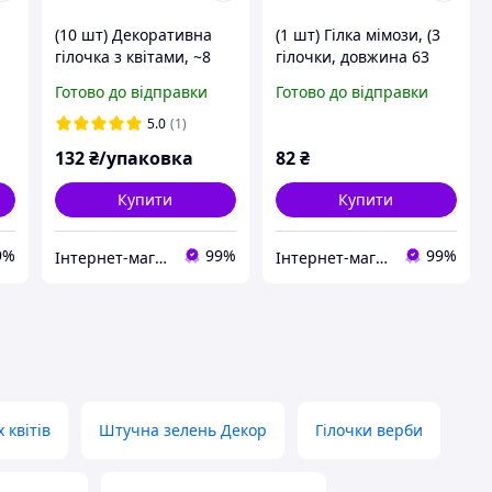
(10 шт) Декоративна
(1 шт) Гілка мімози, (3
гілочка з квітами, ~8
гілочки, довжина 63
см, колір БІЛИЙ
см), колір ЗЕЛЕНИЙ/
Готово до відправки
Готово до відправки
ЖОВТИЙ
5.0
(1)
132
₴/упаковка
82
₴
Купити
Купити
9%
99%
99%
Інтернет-магазин "Хобі-плюс"
Інтернет-магазин "Хобі-плюс"
 квітів
Штучна зелень Декор
Гілочки верби