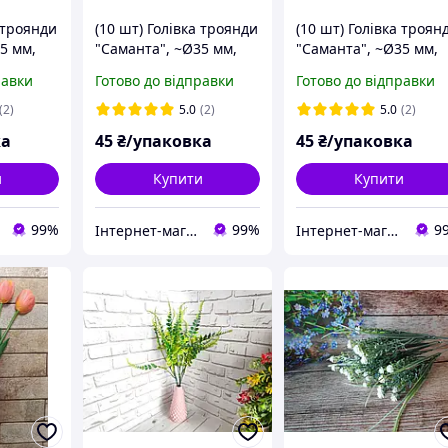
а троянди
(10 шт) Голівка троянди
(10 шт) Голівка троян
5 мм,
"Саманта", ~Ø35 мм,
"Саманта", ~Ø35 мм,
НЬ
колір ЖОВТИЙ
колір БІЛИЙ/РОЖЕВ
равки
Готово до відправки
Готово до відправки
(2)
5.0
(2)
5.0
(2)
ка
45
₴/упаковка
45
₴/упаковка
и
Купити
Купити
99%
99%
9
Інтернет-магазин "Хобі-плюс"
Інтернет-магазин "Хобі-плюс"