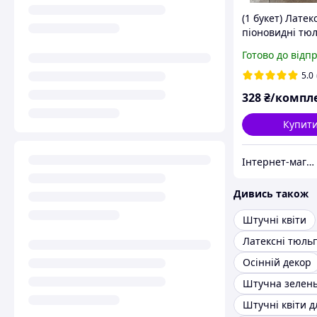
(1 букет) Латек
піоновидні тю
(5 шт, довжина 
Готово до відп
колір ЖОВТИЙ
5.0
328
₴/компл
Купит
Інтернет-магазин "Хобі-плюс"
Дивись також
Штучні квіти
Латексні тюль
Осінній декор
Штучна зелен