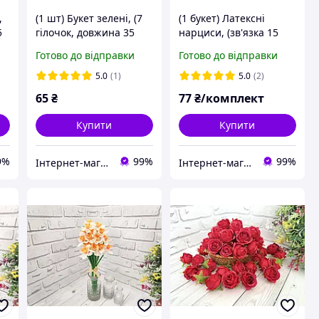
,
(1 шт) Букет зелені, (7
(1 букет) Латексні
5
гілочок, довжина 35
нарциси, (зв'язка 15
Й
см), колір ЗЕЛЕНИЙ/
шт, довжина 20-28 см),
Готово до відправки
Готово до відправки
ФІОЛЕТОВИЙ
колір на фото
5.0
(1)
5.0
(2)
65
₴
77
₴/комплект
Купити
Купити
9%
99%
99%
Інтернет-магазин "Хобі-плюс"
Інтернет-магазин "Хобі-плюс"