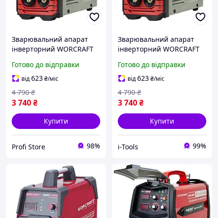
Зварювальний апарат
Зварювальний апарат
інверторний WORCRAFT
інверторний WORCRAFT
MMA-160DS, ММА
MMA-160DS, інвертор
Готово до відправки
Готово до відправки
623
623
від
₴
/міс
від
₴
/міс
4 790
₴
4 790
₴
3 740
₴
3 740
₴
Купити
Купити
98%
99%
Profi Store
i-Tools