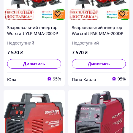
Зварювальний інвертор
Зварювальний інвертор
Worcraft YLP MMA-200DP
Worcraft PAK MMA-200DP
(7.3 кВт, 200 А)
(7.3 кВт, 200 А)
Недоступний
Недоступний
7 570
₴
7 570
₴
Дивитись
Дивитись
95%
95%
Юла
Папа Карло