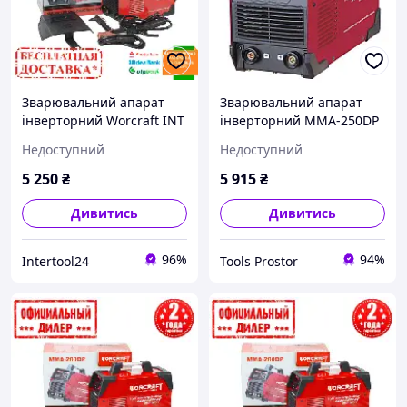
Зварювальний апарат
Зварювальний апарат
інверторний Worcraft INT
інверторний MMA-250DP
MMA-160DP (6.5 кВт, 160
Недоступний
Недоступний
А)
5 250
₴
5 915
₴
Дивитись
Дивитись
96%
94%
Intertool24
Tools Prostor