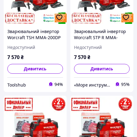
Зварювальний інвертор
Зварювальний інвертор
Worcraft TSH MMA-200DP
Worcraft STP R MMA-
(7.3 кВт, 200 А)
200DP (7.3 кВт, 200 А)
Недоступний
Недоступний
7 570
₴
7 570
₴
Дивитись
Дивитись
94%
95%
Toolshub
«Море инструментов»