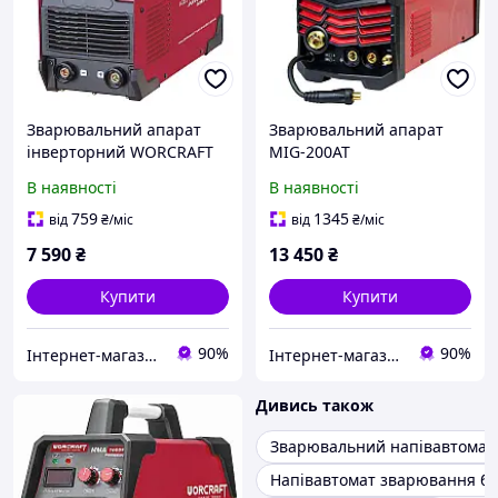
Зварювальний апарат
Зварювальний апарат
інверторний WORCRAFT
MIG-200AT
MMA-250DP
В наявності
В наявності
759
1345
від
₴
/міс
від
₴
/міс
7 590
₴
13 450
₴
Купити
Купити
90%
90%
Інтернет-магазин "inGarden"
Інтернет-магазин "inGarden"
Дивись також
Зварювальний напівавтомат
Напівавтомат зварювання бе