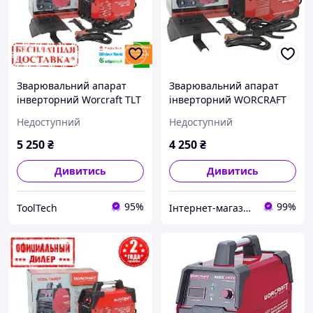
Зварювальний апарат
Зварювальний апарат
інверторний Worcraft TLT
інверторний WORCRAFT
MMA-160DP (6.5 кВт, 160
MMA-160DP
Недоступний
Недоступний
А)
5 250
₴
4 250
₴
Дивитись
Дивитись
95%
99%
ToolTech
Інтернет-магазин "Molotki"