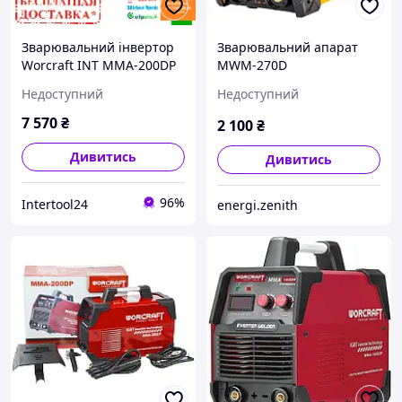
Зварювальний інвертор
Зварювальний апарат
Worcraft INT MMA-200DP
MWM-270D
(7.3 кВт, 200 А)
Недоступний
Недоступний
7 570
₴
2 100
₴
Дивитись
Дивитись
96%
Intertool24
energi.zenith