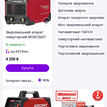
Лазерне зварювання
Аргонова зварка
Апарат лазерного зварюван
Міні зварювальний апарат
Напівавтомат ПАТОН
Зварювальний апарат
інверторний WORCRAFT
Інверторний напівавтомат
MMA-160DP
В наявності
Портативна зварювання
425
від
₴
/міс
Портативний зварювальний 
4 250
₴
Купити
90%
Інтернет-магазин "inGarden"