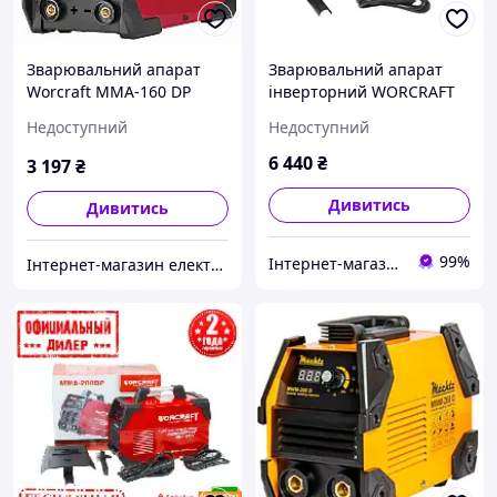
Зварювальний апарат
Зварювальний апарат
Worcraft MMA-160 DP
інверторний WORCRAFT
MMA-200DP
Недоступний
Недоступний
6 440
₴
3 197
₴
Дивитись
Дивитись
99%
Інтернет-магазин "Molotki"
Інтернет-магазин електроінструменту "ЕлТехГрад"