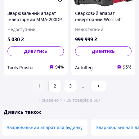
Зварювальний апарат
Сварковий апарат
інверторний MMA-200DP
інверторний Worcraft
MMA-160DP (13091)
Недоступний
Недоступний
5 030
₴
999 999
₴
Дивитись
Дивитись
94%
95%
Tools Prostor
AutoReg
1
2
3
...
Показано 1 - 29 товарів з 50+
Дивись також
Зварювальний апарат для будинку
Зварювальні напів