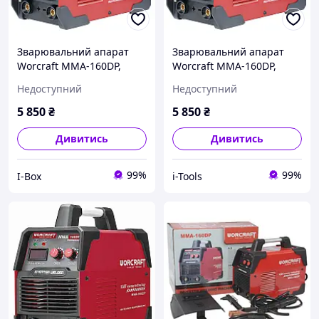
Зварювальний апарат
Зварювальний апарат
Worcraft MMA-160DP,
Worcraft MMA-160DP,
інвертор ММА
інвертор
Недоступний
Недоступний
5 850
₴
5 850
₴
Дивитись
Дивитись
99%
99%
I-Box
i-Tools