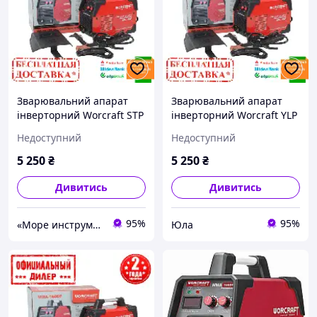
Зварювальний апарат
Зварювальний апарат
інверторний Worcraft STP
інверторний Worcraft YLP
R MMA-160DP (6.5 кВт, 160
MMA-160DP (6.5 кВт, 160
Недоступний
Недоступний
А)
А)
5 250
₴
5 250
₴
Дивитись
Дивитись
95%
95%
«Море инструментов»
Юла