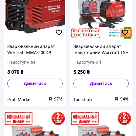
Зварювальний апарат
Зварювальний апарат
Worcraft MMA-200DP,
інверторний Worcraft TSH
ММА 200А
MMA-160DP (6.5 кВт, 160
Недоступний
Недоступний
А)
8 070
₴
5 250
₴
Дивитись
Дивитись
97%
94%
Profi Market
Toolshub