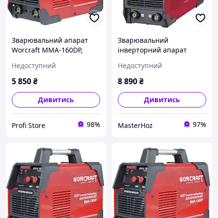
Зварювальний апарат
Зварювальний
Worcraft MMA-160DP,
інверторний апарат
ММА
Worcraft MMA-250DP, 9.6
Недоступний
Недоступний
кВт, зварювальний струм
20-250 А, дисплей,
5 850
₴
8 890
₴
електрод 1.6-6.0
Дивитись
Дивитись
98%
97%
Profi Store
MasterHoz