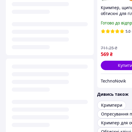
Кримпер, щип
обтискні для гіл
10 мм2 + 1200 г
Готово до відп
органайзері Bi
(22717) Techno
5.0
711
.25
₴
569
₴
Купит
TechnoNovik
Дивись також
Кримпери
Опресування п
Кримпер для о