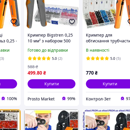
ці
Кримпер Bigstren 0,25
Кримпер для
ьз 0,25 -
10 мм² з набором 500
обтискання трубчаст
ільз в
гільз щипці для
наконечників Bigstre
равки
Готово до відправки
В наявності
gstren
обтиску наконечників
0.25-10 мм2 + набір
(23271)
наконечників 1200 ш
(3)
5.0
(2)
5.0
(5)
(22717)
588
₴
499
.80
₴
770
₴
и
Купити
Купити
100%
99%
9
Prosto Market
Контрол-Зет