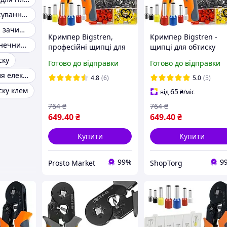
Прес для опресування наконечників
Інструмент для зачищення проводів
Кримпер Bigstren,
Кримпер Bigstren -
Обтискач наконечників
професійні щипці для
щипці для обтиску
обтиску наконечників
наконечників 0.25-10
ску
Готово до відправки
Готово до відправки
0.25 10 мм² з набором
мм2 + 1200 гільз (2271
Інструменти для електриків
1200 гільз (22717)
4.8
(6)
5.0
(5)
ску клем
65
від
₴
/міс
764
₴
764
₴
649
.40
₴
649
.40
₴
Купити
Купити
99%
9
Prosto Market
ShopTorg