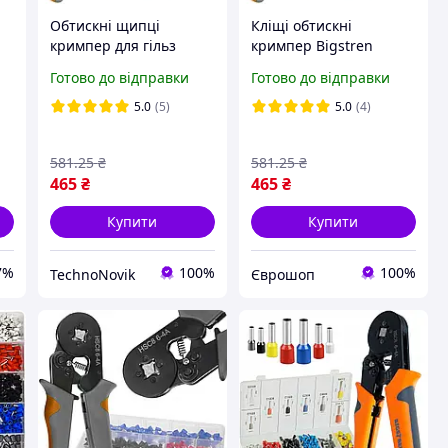
Обтискні щипці
Кліщі обтискні
кримпер для гільз
кримпер Bigstren
з
Bigstren 23271 набір
23271 (HSC8-4A) Кліщі
Готово до відправки
Готово до відправки
гільз 500 шт., 0,25-10
для обтиску
мм2
наконечників Кримпер
5.0
(5)
5.0
(4)
для обтиску проводів
581
.25
₴
581
.25
₴
465
₴
465
₴
Купити
Купити
7%
100%
100%
TechnoNovik
Єврошоп