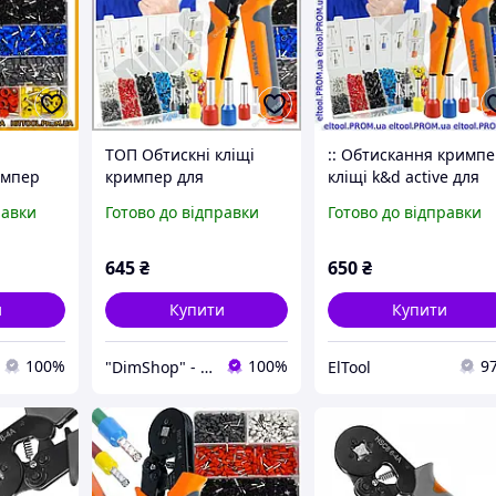
ТОП Обтискні кліщі
:: Обтискання кримп
импер
кримпер для
кліщі k&d active для
тиску
наконечників дротів
обтиску проводів з
равки
Готово до відправки
Готово до відправки
бором
Bigstren 1200 гільз
гільзами 1200 штук
1200 шт
0.25-10 мм2 ручні
0,25-10 мм2 Bigstren
для майстрів та хобі
645
₴
650
₴
elTool
и
Купити
Купити
100%
100%
9
"DimShop" - інтернет-магазин
ElTool