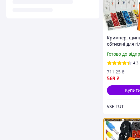
Кримпер, щип
обтискні для гіл
10 мм2 + 1200 г
Готово до відп
органайзері Bi
4.3
711
.25
₴
569
₴
Купит
VSE TUT