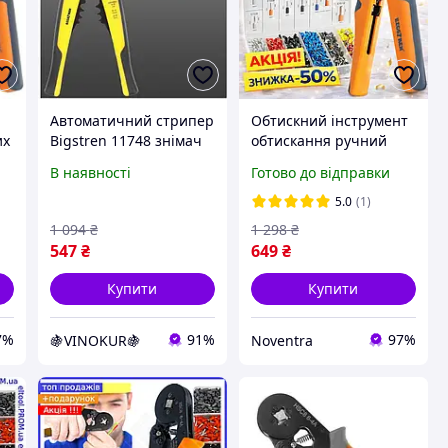
Автоматичний стрипер
Обтискний інструмент
их
Bigstren 11748 знімач
обтискання ручний
n
ізоляції, кусачки та
інструмент Bigstren
В наявності
Готово до відправки
кримпер з регулятором
кримпер набір для
т
сили, Польща
обтиску прес кліщі
5.0
(1)
кримпер для проводів
1 094
₴
1 298
₴
547
₴
649
₴
Купити
Купити
7%
91%
97%
🍇VINOKUR🍇
Noventra