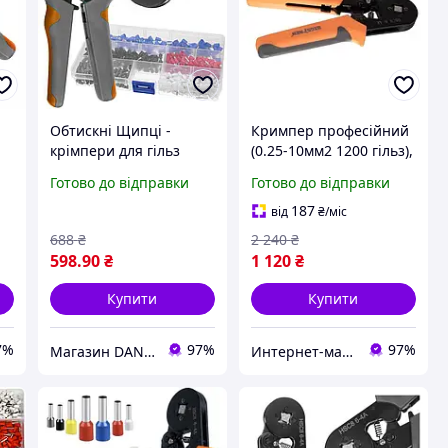
Обтискні Щипці -
Кримпер професійний
крімпери для гільз
(0.25-10мм2 1200 гільз),
0,25-10мм2 + 500 гільз
Обтискання кабелю,
Готово до відправки
Готово до відправки
n
Bigstren 23271
Прес для обтискання
з
наконе Готово до
187
від
₴
/міс
відправки
688
₴
2 240
₴
598
.90
₴
1 120
₴
Купити
Купити
7%
97%
97%
Магазин DANDI
Интернет-магазин "АТМ"