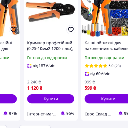
есійні
Кримпер професійний
Кліщі обтискні для
 для
(0.25-10мм2 1200 гільз),
наконечників, кабелів
зері
Обтискання кабелю,
роз'ємів, кримпер
равки
Готово до відправки
Готово до відправки
l 0,25 -
Прес для обтискання
Bigstren 22717
ільз
наконе Доставка по
(Польща, 1200 шт. 0,2
187
від
₴
/міс
5.0
(23)
Україні
- 10 мм.)
60
від
₴
/міс
2 240
₴
999
₴
1 120
₴
599
₴
и
Купити
Купити
97%
96%
9
Інтернет-магазин "Little Sam"
Євро Склад — інтернет-магазин техніки з Європи