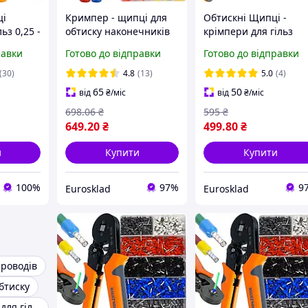
ці
Кримпер - щипці для
Обтискні Щипці -
ьз 0,25 -
обтиску наконечників
крімпери для гільз
ільз в
0.25-10 мм2 + 1200
0,25-10мм2 + 500 гіль
равки
Готово до відправки
Готово до відправки
gstren
гільз Bigstren (22717)
Bigstren (23271)
Novik
(30)
4.8
(13)
5.0
(4)
65
50
від
₴
/міс
від
₴
/міс
698
.06
₴
595
₴
649
.20
₴
499
.80
₴
и
Купити
Купити
100%
97%
9
Eurosklad
Eurosklad
роводів
бтиску
Обтискні кліщі для гільз