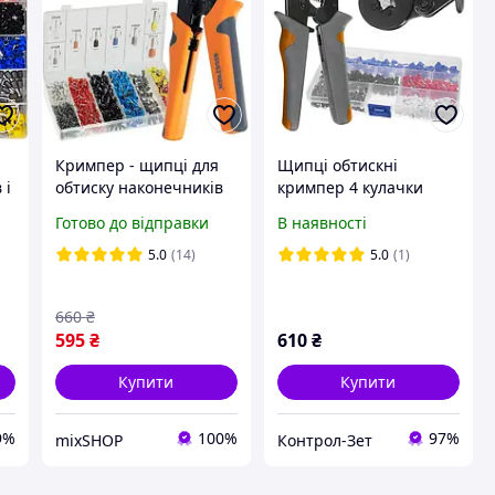
Кримпер - щипці для
Щипці обтискні
 і
обтиску наконечників
кримпер 4 кулачки
0.25-10 мм² + 1200 гільз
HSC8 6-4A Bigstren
Готово до відправки
В наявності
Bigstren 22717
23271
5
5.0
(14)
5.0
(1)
660
₴
595
₴
610
₴
Купити
Купити
9%
100%
97%
mixSHOP
Контрол-Зет