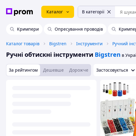
Каталог
В категорії
Кримпери
Опресування проводів
Кримпер
Каталог товарів
Bigstren
Інструменти
Ручний інс
Ручні обтискні інструменти
Bigstren
в Укра
За рейтингом
Дешевше
Дорожче
Застосовується