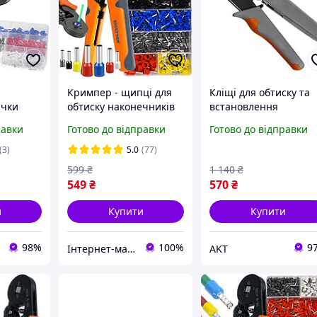
Кримпер - щипці для
Кліщі для обтиску та
ачки
обтиску наконечників
встановлення
tren
0.25-10 мм² + 1200 гільз
кабельних
равки
Готово до відправки
Готово до відправки
Bigstren 22717
наконечників Bigstre
з набором з 500 гільз 
(3)
5.0
(77)
нержавіючої сталі
599
₴
1 140
₴
549
₴
570
₴
и
Купити
Купити
98%
100%
9
Інтернет-магазин jatu
AKT