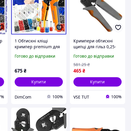
ер
1 Обтискні кліщі
Кримпери обтискні
кримпер premium для
щипці для гільз 0,25-
дротів Bigstren 0.25-10
6мм2 Bigstren 23271+
Готово до відправки
Готово до відправки
мм2 набір
набір гільз 500 шт
наконечників 1200 шт
581
.25
₴
+ Подарунок
675
₴
465
₴
Купити
Купити
7%
100%
100%
DimCom
VSE TUT