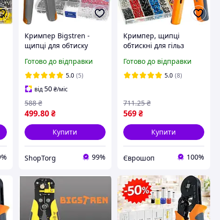
Кримпер Bigstren -
Кримпер, щипці
щипці для обтиску
обтискні для гільз
наконечників 0,25-
Bigstren 22717 0,25 - 10
Готово до відправки
Готово до відправки
7)
10мм2 + 500 гільз
мм2 + 1200 гільз в
(23271)
органайзері
5.0
(5)
5.0
(8)
50
від
₴
/міс
588
₴
711
.25
₴
499
.80
₴
569
₴
Купити
Купити
9%
99%
100%
ShopTorg
Єврошоп