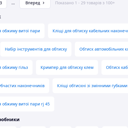
3
...
Вперед
Показано 1 - 29 товарів з 100+
ж
я обжиму витої пари
Кліщі для обтиску кабельних наконеч
Набір інструментів для обтиску
Обтиск автомобільних к
я обжиму гільз
Кримпер для обтиску клем
Обтиск ка
убчастих наконечників
Кліщі обтискні зі змінними губками
 обжиму витої пари rj 45
иробники