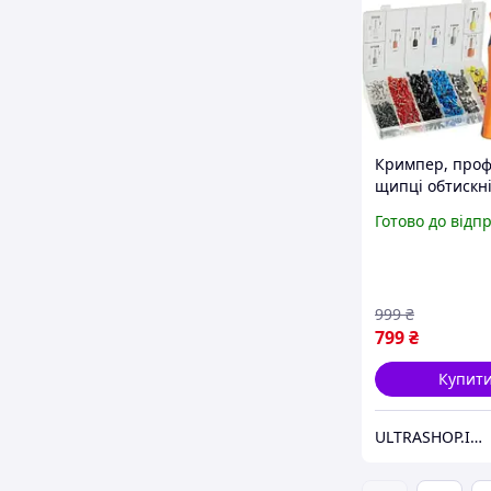
Кримпер, проф
щипці обтискні
гільз в органай
Готово до відп
Bigstren Origina
10 мм2 + 1200 г
999
₴
799
₴
Купит
ULTRASHOP.IN.UA 🛒 Інтернет-магазин трендових гаджетів