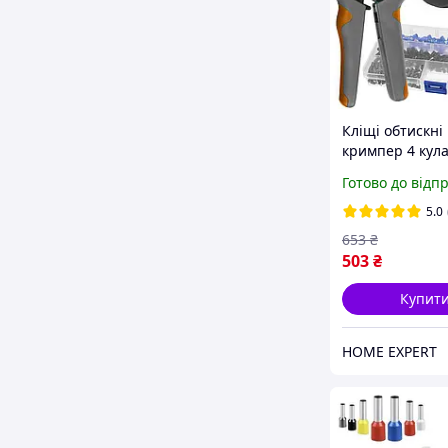
Кліщі обтискні
кримпер 4 кул
HSC8 6-4A Bigs
Готово до відп
23271
5.0
653
₴
503
₴
Купит
HOME EXPERT