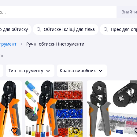
Знайти
 для обтиску
Обтискні кліщі для гільз
Прес для оп
трумент
Ручні обтискні інструменти
їні
Тип інструменту
Країна виробник