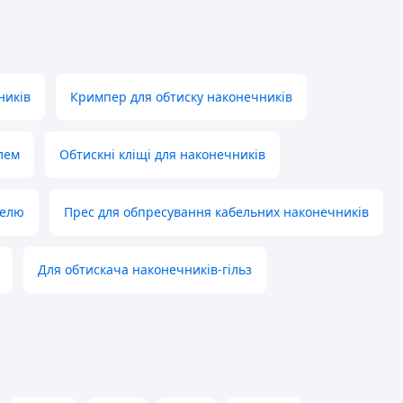
ників
Кримпер для обтиску наконечників
лем
Обтискні кліщі для наконечників
белю
Прес для обпресування кабельних наконечників
Для обтискача наконечників-гільз