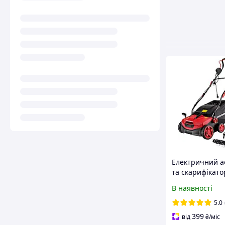
Електричний а
та скарифікат
1500 Вт для он
В наявності
трав'яного пок
травозбірником
5.0
399
від
₴
/міс