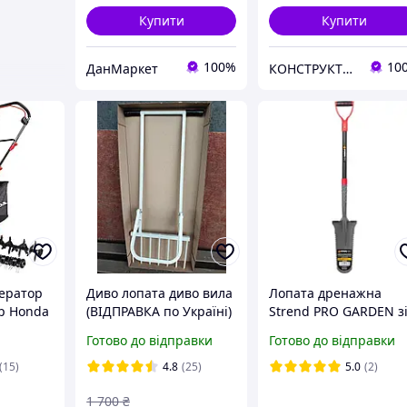
Купити
Купити
100%
10
ДанМаркет
КОНСТРУКТОР онлайн-магазин
ератор
Диво лопата диво вила
Лопата дренажна
ор Honda
(ВІДПРАВКА по Україні)
Strend PRO GARDEN з
овлення
розпушувач кріт на 7
скловолокновою
Готово до відправки
Готово до відправки
риття із
зубів, ПРЯМІ,
ручкою D 115см
 45 л
ПОСИЛЕНІ
(211372)
(15)
4.8
(25)
5.0
(2)
1 700
₴