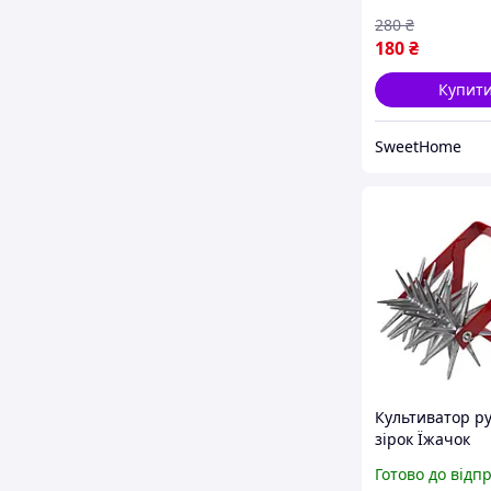
280
₴
180
₴
Купит
SweetHome
Культиватор р
зірок Їжачок
Готово до відп