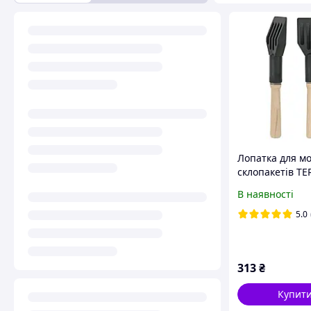
Лопатка для м
склопакетів TE
дерев'яною ру
В наявності
5.0
313
₴
Купит