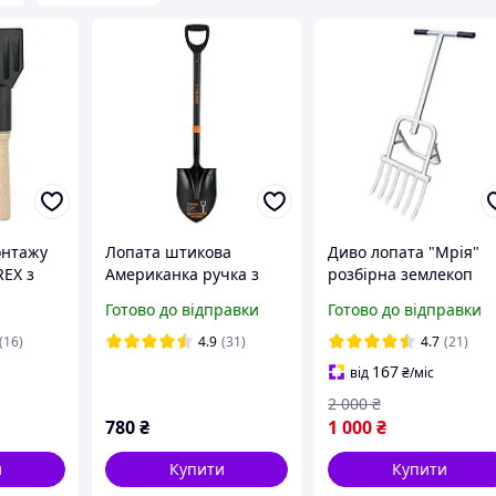
онтажу
Лопата штикова
Диво лопата "Мрія"
REX з
Американка ручка з
розбірна землекоп
чкою
скловолокна 1030мм
орач розпушувач крі
Готово до відправки
Готово до відправки
Truper
на 6 зубів, ЗАГНУТІ,
ПОСИЛЕНІ
(16)
4.9
(31)
4.7
(21)
167
від
₴
/міс
2 000
₴
780
₴
1 000
₴
и
Купити
Купити