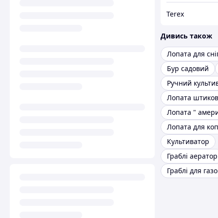
Terex
Дивись також
Лопата для сні
Бур садовий
Ручний культи
Лопата штико
Лопата " амер
Лопата для ко
Культиватор
Граблі аератор
Граблі для газ