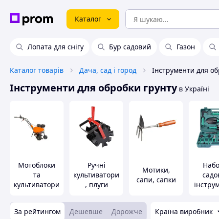
Каталог
Лопата для снігу
Бур садовий
Газон
Каталог товарів
Дача, сад і город
Інструменти для об
Інструменти для обробки грунту
в Україні
Мотоблоки
Ручні
Наб
Мотики,
та
культиватори
садо
сапи, сапки
культиватори
, плуги
інстру
За рейтингом
Дешевше
Дорожче
Країна виробник