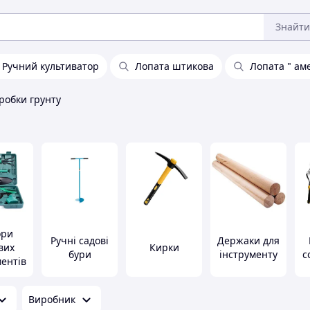
Знайти
Ручний культиватор
Лопата штикова
Лопата " ам
робки грунту
ори
Ручні садові
Держаки для
вих
Кирки
бури
інструменту
с
ментів
Виробник