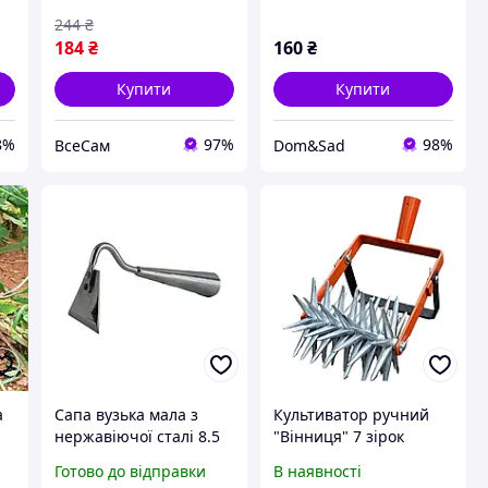
244
₴
184
₴
160
₴
Купити
Купити
8%
97%
98%
ВсеСам
Dom&Sad
а
Сапа вузька мала з
Культиватор ручний
нержавіючої сталі 8.5
"Вінниця" 7 зірок
см
Готово до відправки
В наявності