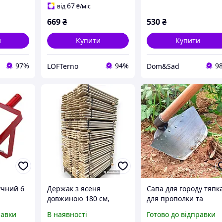
67
від
₴
/міс
669
₴
530
₴
и
Купити
Купити
97%
94%
9
LOFTerno
Dom&Sad
учний 6
Держак з ясеня
Сапа для городу тяпк
довжиною 180 см,
для прополки та
діаметром 30 мм
обробки ґрунту 28х11
равки
В наявності
Готово до відправки
см трапеція