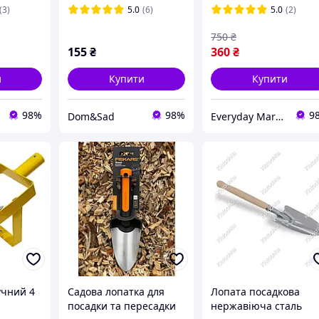
(3)
5.0
(6)
5.0
(2)
750
₴
155
₴
360
₴
и
Купити
Купити
98%
98%
9
Dom&Sad
Everyday Market
учний 4
Садова лопатка для
Лопата посадкова
посадки та пересадки
нержавіюча сталь