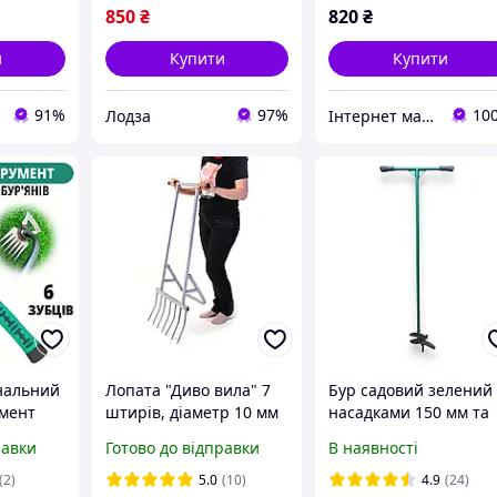
850
₴
820
₴
и
Купити
Купити
91%
97%
10
Лодза
Інтернет магазин "ruchnyy_instrument_ua"
нальний
Лопата "Диво вила" 7
Бур садовий зелений 
умент
штирів, діаметр 10 мм
насадками 150 мм та
бур'янів
200 мм
равки
Готово до відправки
В наявності
(2)
5.0
(10)
4.9
(24)