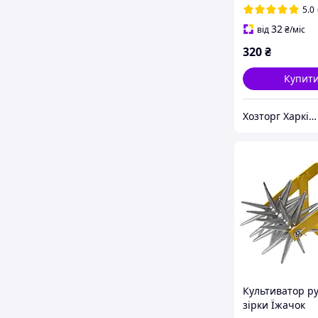
5.0
32
від
₴
/міс
320
₴
Купит
Хозторг Харків 2 - Господарські товари від відчизняних виробників
Культиватор р
зірки Їжачок