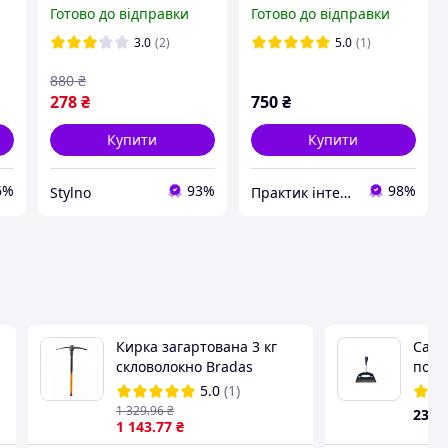
пробійник з
Готово до відправки
Готово до відправки
ергономічною ручкою
3.0
(2)
5.0
(1)
880
₴
278
₴
750
₴
Купити
Купити
6%
93%
98%
Stylno
Практик інтернет магазин
Кирка загартована 3 кг
Сапа
скловолокно Bradas
поси
(Польща)
5.0
(1)
1 329
.96
₴
230
1 143
.77
₴