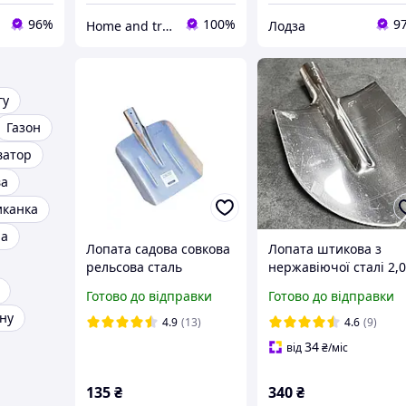
96%
100%
9
Home and travel
Лодза
гу
Газон
ватор
ва
иканка
па
Лопата садова совкова
Лопата штикова з
рельсова сталь
нержавіючої сталі 2,
лакована 0.8кг Strend
мм
Готово до відправки
Готово до відправки
Pro Словенія
ону
4.9
(13)
4.6
(9)
34
від
₴
/міс
135
₴
340
₴