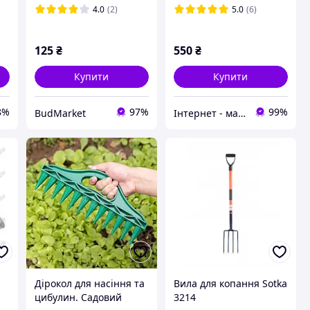
4.0
(2)
5.0
(6)
125
₴
550
₴
Купити
Купити
8%
97%
99%
BudMarket
Інтернет - магазин "СанПал"
Дірокол для насіння та
Вила для копання Sotka
цибулин. Садовий
3214