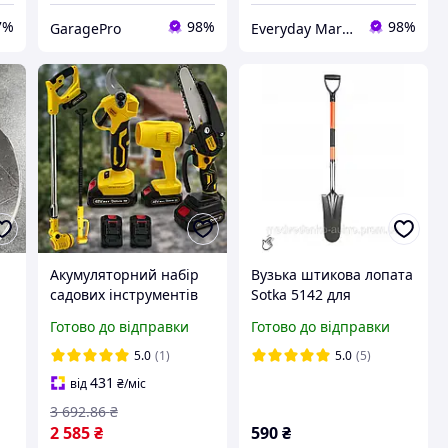
7%
98%
98%
GaragePro
Everyday Market
Акумуляторний набір
Вузька штикова лопата
0
садових інструментів
Sotka 5142 для
5в1+2АКБ 48В, Жовтий /
зручного копання та
Готово до відправки
Готово до відправки
Повітродув / Тример /
роботи в саду та на
Набір для саду /
дачі
5.0
(1)
5.0
(5)
Секатор / Ланцюгова
431
від
₴
/міс
пилка
3 692
.86
₴
2 585
₴
590
₴