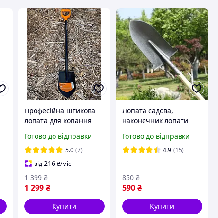
Професійна штикова
Лопата садова,
лопата для копання
наконечник лопати
т
Fiskars Solid 131413
виготовлений з
Готово до відправки
Готово до відправки
(1003455 / 1066716)
високовуглецевої сталі
5.0
(7)
4.9
(15)
216
від
₴
/міс
1 399
₴
850
₴
1 299
₴
590
₴
Купити
Купити