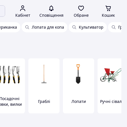
Кабінет
Сповіщення
Обране
Кошик
ериканка
Лопата для копа
Культиватор
Граб
Посадочні
Граблі
Лопати
Ручні сівалки
овки, вилки