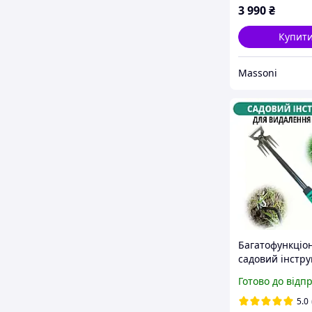
3 990
₴
Купит
Massoni
Багатофункціо
садовий інстр
для видалення 
Готово до відп
із 6 зубцями
5.0