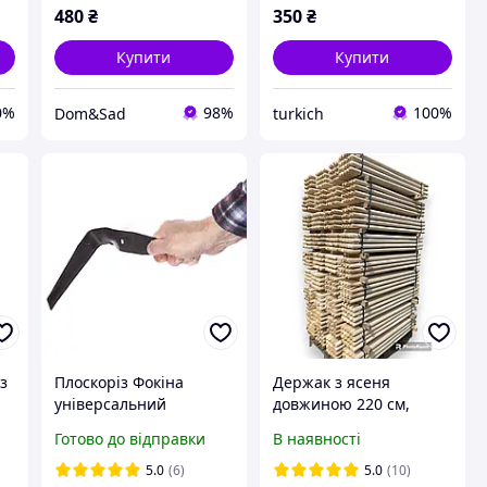
480
₴
350
₴
Купити
Купити
0%
98%
100%
Dom&Sad
turkich
з
Плоскоріз Фокіна
Держак з ясеня
універсальний
довжиною 220 см,
середній
діаметром 30 мм
Готово до відправки
В наявності
5.0
(6)
5.0
(10)