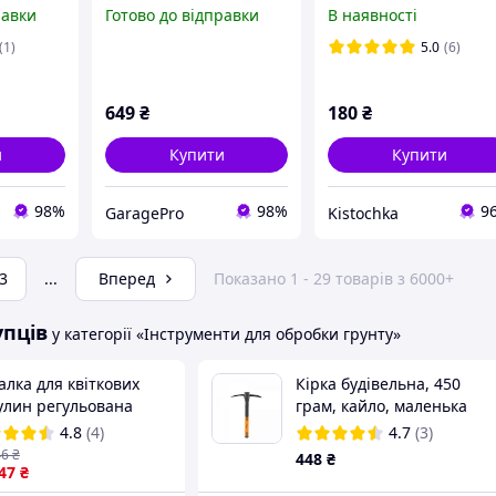
рослин Fiskars Premium
равки
Готово до відправки
В наявності
1000726
(1)
5.0
(6)
649
₴
180
₴
и
Купити
Купити
98%
98%
9
GaragePro
Kistochka
3
...
Вперед
Показано 1 - 29 товарів з 6000+
упців
у категорії «Інструменти для обробки грунту»
лка для квіткових
Кірка будівельна, 450
улин регульована
грам, кайло, маленька
das Польща DE LUXE,
кирка для цегли, Bradas
4.8
(4)
4.7
(3)
Y6010
(Польща)
46
₴
448
₴
.47
₴