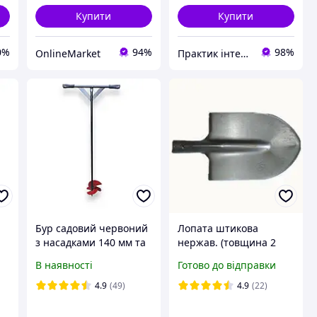
Купити
Купити
0%
94%
98%
OnlineMarket
Практик інтернет магазин
Бур садовий червоний
Лопата штикова
і
з насадками 140 мм та
нержав. (товщина 2
170 мм
мм) 30*22 ГМ
В наявності
Готово до відправки
4.9
(49)
4.9
(22)