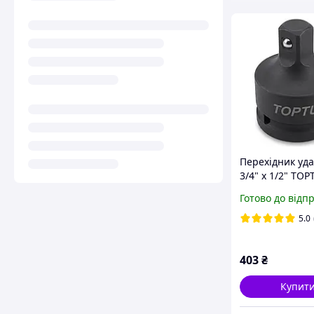
Перехідник уд
3/4" х 1/2" TOP
KACA2416 (ада
Готово до відп
MO)
5.0
403
₴
Купит