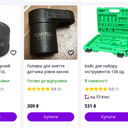
арний
Головка для зняття
Кейс для набору
TUL
датчика рівня кисню
інструментів 108 од
птер CR-
(лямбда зонда) TOPTUL
GCAI108R TOPTUL
равки
Готово до відправки
В наявності
1/2" 22мм JDAR0122
PAIA0838001
(4)
5.0
(8)
5.0
(7)
53
від
₴
/міс
309
₴
531
₴
и
Купити
Купити