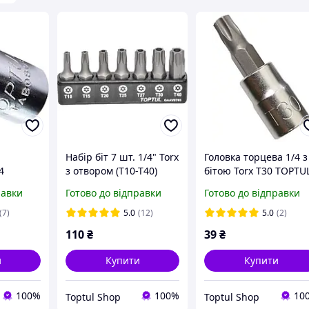
Набір біт 7 шт. 1/4" Torx
Головка торцева 1/4 з
4
з отвором (T10-T40)
бітою Torx T30 TOPTU
08 під
Toptul GAAV0703 для
BCFA0830 L37мм стал
равки
Готово до відправки
Готово до відправки
5мм
шурупокрута
S2
(7)
5.0
(12)
5.0
(2)
110
₴
39
₴
и
Купити
Купити
100%
100%
10
Toptul Shop
Toptul Shop