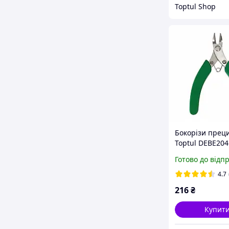
Toptul Shop
Бокорізи преци
Toptul DEBE204
для алюмінію, м
Готово до відп
пластику
4.7
216
₴
Купит