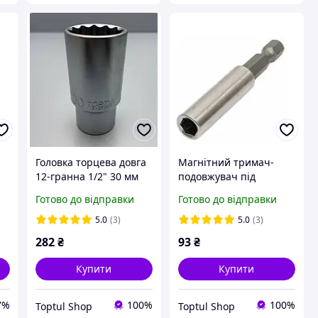
Головка торцева довга
Магнітний тримач-
12-гранна 1/2" 30 мм
подовжувач під
Toptul BAEF1630
шурупокрут для біт 1/4"
Готово до відправки
Готово до відправки
60 мм TOPTUL
FTDC0808
5.0
(3)
5.0
(3)
282
₴
93
₴
Купити
Купити
7%
100%
100%
Toptul Shop
Toptul Shop