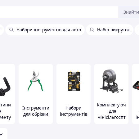
Знайти
у
Набори інструментів для авто
Набір викруток
стини
Комплектуюч
Інструменти
Набори
я
і для
для обрізки
інструментів
менту
мінісільгоспт
і
ехніки