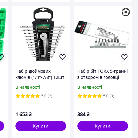
Набір дюймових
Набір біт TORX 5-гранні
ключів (1/4"-7/8") 12шт
з отвором в головці
комбіновані рожково-
1/4" T8-T40 8шт TOPTUL
В наявності
В наявності
накидні TOPTUL
GAAG0805
GBAC1201
5.0
(2)
5.0
(3)
1 653
₴
384
₴
Купити
Купити