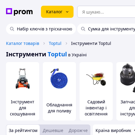
Каталог
Набір ключів з тріскачкою
Сумка для інструмент
Каталог товарів
Toptul
Інструменти Toptul
Інструменти
Toptul
в Україні
Інструмент
Садовий
Запча
Обладнання
для
інвентар і
дл
для поливу
скошування
освітлення
інстру
трави
За рейтингом
Дешевше
Дорожче
Країна виробник