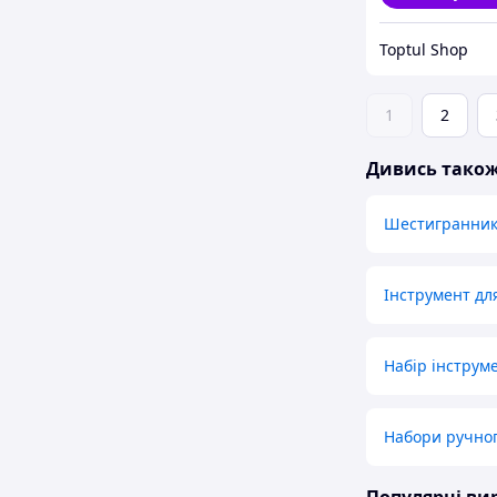
Toptul Shop
1
2
Дивись тако
Шестигранни
Інструмент дл
Набір інструме
Набори ручног