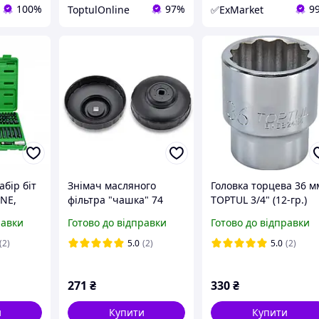
100%
97%
9
ToptulOnline
✅ExMarket
бір біт
Знімач масляного
Головка торцева 36 м
INE,
фільтра "чашка" 74
TOPTUL 3/4" (12-гр.)
 TOPTUL
мм/14 гр. TOPTUL
BAEB2436
равки
Готово до відправки
Готово до відправки
JDAH7414
(2)
5.0
(2)
5.0
(2)
271
₴
330
₴
и
Купити
Купити