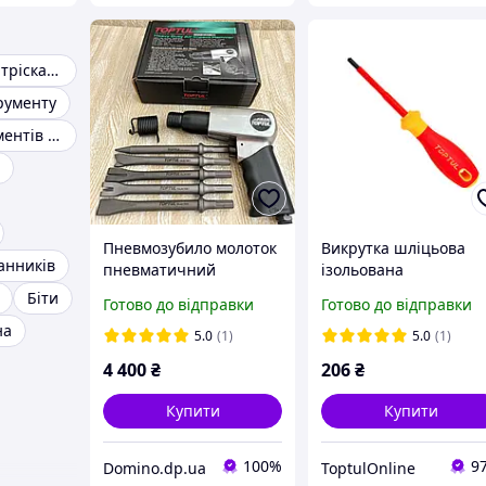
Набір ключів з тріскачкою
рументу
Набори інструментів для авто
Пневмозубило молоток
Викрутка шліцьова
анників
пневматичний
ізольована
пневмомолоток з
PH/FL2x100мм (1000V)
Біти
Готово до відправки
Готово до відправки
набором зубил 5шт
VDE Pro-Plus Series
на
Toptul KAHA3217
Combi-Tip TOPTUL
5.0
(1)
5.0
(1)
GDAI0705-01
FYEF0210V4
4 400
₴
206
₴
Купити
Купити
100%
9
Domino.dp.ua
ToptulOnline