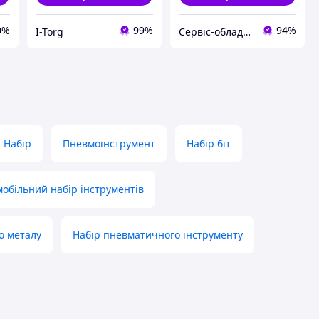
0%
99%
94%
I-Torg
Сервіс-обладнання
Набір
Пневмоінструмент
Набір біт
обільний набір інструментів
о металу
Набір пневматичного інструменту