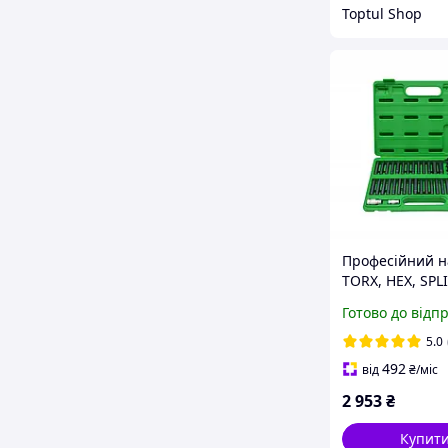
Toptul Shop
Професійний на
TORX, HEX, SPL
RIBE, SQ 60ед.
Готово до відп
GCAI6003
5.0
492
від
₴
/міс
2 953
₴
Купит