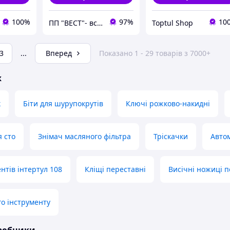
100%
97%
10
ПП "ВЕСТ"- все для зварки, спецодяг та взуття, пожежна безпека, покрівельні матеріали.
Toptul Shop
3
...
Вперед
Показано 1 - 29 товарів з 7000+
ж
к
Біти для шурупокрутів
Ключі рожково-накидні
я сто
Знімач масляного фільтра
Тріскачки
Автом
нтів інтертул 108
Кліщі переставні
Висічні ножиці п
о інструменту