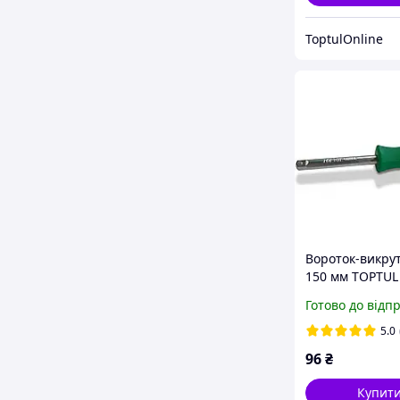
ToptulOnline
Вороток-викрут
150 мм TOPTUL
CAIA0815 з
Готово до відп
приєднувальн
квадратом
5.0
96
₴
Купит