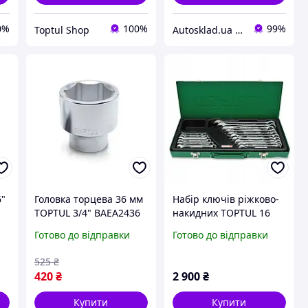
0%
100%
99%
Toptul Shop
Autosklad.ua – фарби, автоемалі, герметики, лаки, набори інструментів, компресори
6"
Головка торцева 36 мм
Набір ключів ріжково-
TOPTUL 3/4" BAEA2436
накидних TOPTUL 16
шт. 6-24 мм (кейс)
Готово до відправки
Готово до відправки
GAAD1603
525
₴
420
₴
2 900
₴
Купити
Купити