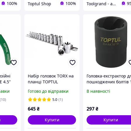
100%
100%
9
Toptul Shop
Toolgrand - автосервісне обладнання та інструмент
зійні
Набір головок TORX на
Головка-екстрактор д
E 4.5"
планці TOPTUL
пошкоджених болтів 
іді та
1/4"-1/2" E4-E24 14ед.
мм 1/2" TOPTUL
равки
Готово до відправки
В наявності
GAAR1402
BAAK1619
(10)
5.0
(1)
645
₴
297
₴
и
Купити
Купити