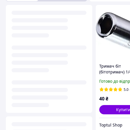
Тримач біт
(бітотримач) 1/
TOPTUL FTAB08
Готово до відп
квадрат 1/4 L2
5.0
40
₴
Купит
Toptul Shop