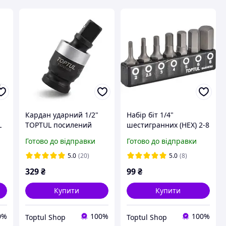
Кардан ударний 1/2"
Набір біт 1/4"
L
TOPTUL посилений
шестигранних (HEX) 2-8
ь
KACN160B
мм TOPTUL GAAV0701
Готово до відправки
Готово до відправки
для шуруповерта 7 од.
5.0
(20)
5.0
(8)
329
₴
99
₴
Купити
Купити
0%
100%
100%
Toptul Shop
Toptul Shop