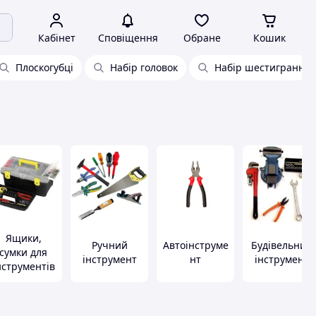
Кабінет
Сповіщення
Обране
Кошик
Плоскогубці
Набір головок
Набір шестигранник
Ящики,
Ручний
Автоінструме
Будівельний
сумки для
інструмент
нт
інструмент
нструментів