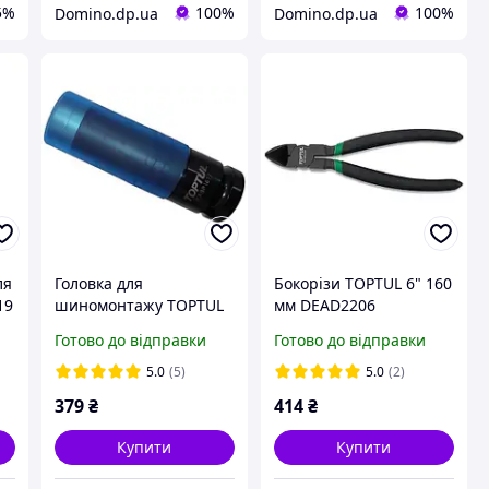
5%
100%
100%
Domino.dp.ua
Domino.dp.ua
ля
Головка для
Бокорізи TOPTUL 6" 160
19
шиномонтажу TOPTUL
мм DEAD2206
1/2" ударний довга
Готово до відправки
Готово до відправки
17мм Pro-Series
KABP1617
5.0
(5)
5.0
(2)
379
₴
414
₴
Купити
Купити