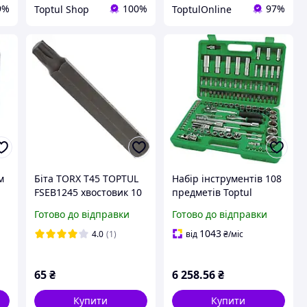
9%
100%
97%
Toptul Shop
ToptulOnline
м
Біта TORX T45 TOPTUL
Набір інструментів 108
FSEB1245 хвостовик 10
предметів Toptul
мм довга 75 мм
GCAI108R
Готово до відправки
Готово до відправки
1043
4.0
(1)
від
₴
/міс
65
₴
6 258
.56
₴
Купити
Купити