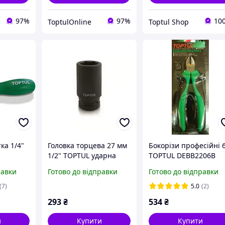
97%
97%
10
ToptulOnline
Toptul Shop
ка 1/4"
Головка торцева 27 мм
Бокорізи професійні 
1/2" TOPTUL ударна
TOPTUL DEBB2206B
довга KABE1627
равки
Готово до відправки
Готово до відправки
им
(7)
5.0
(2)
293
₴
534
₴
и
Купити
Купити