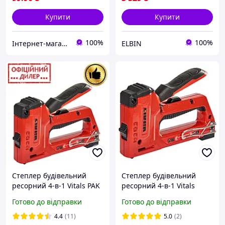
Купити
Купити
100%
100%
Інтернет-магазин інструментів "R-Tools"
ELBIN
Степлер будівельний
Степлер будівельний
ресорний 4-в-1 Vitals PAK
ресорний 4-в-1 Vitals
Master (Скоби та цвяхи)
Master 189332
Готово до відправки
Готово до відправки
Степлер будівельний для
дерева
4.4
(11)
5.0
(2)