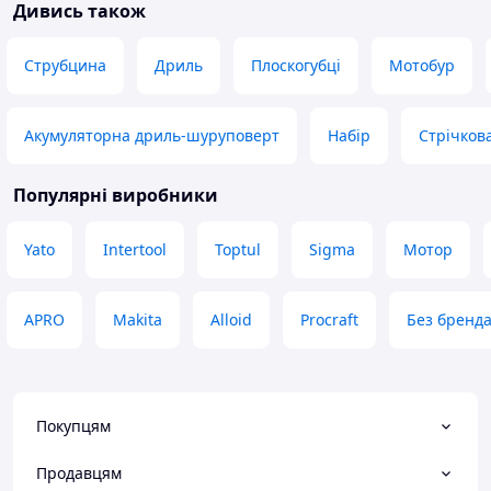
Дивись також
Струбцина
Дриль
Плоскогубці
Мотобур
Акумуляторна дриль-шуруповерт
Набір
Стрічков
Популярні виробники
Yato
Intertool
Toptul
Sigma
Мотор
APRO
Makita
Alloid
Procraft
Без бренд
Покупцям
Продавцям