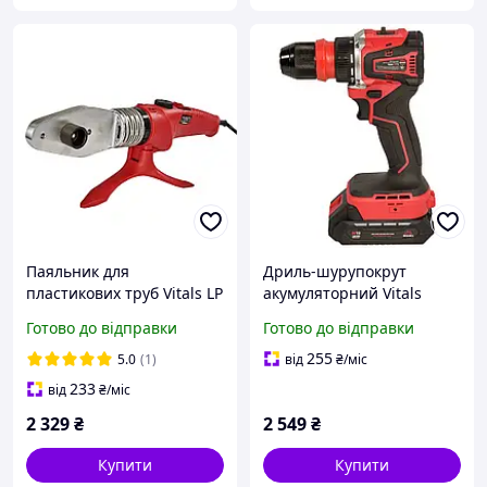
Паяльник для
Дриль-шурупокрут
пластикових труб Vitals LP
акумуляторний Vitals
6150CC dual
Master AU 1835aq BL Kit
Готово до відправки
Готово до відправки
255
5.0
(1)
від
₴
/міс
233
від
₴
/міс
2 329
₴
2 549
₴
Купити
Купити