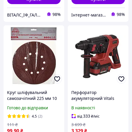
98%
98%
ВІТАЛС_ІФ_ГАЛИЦЬКА
Інтернет-магазин "Сад і Дача"
Круг шліфувальний
Перфоратор
самозачіпний 225 мм 10
акумуляторний Vitals
отворів Р60 5 шт Vitals
Master ARa 1826c BL Kit
Готово до відправки
В наявності
195735
333
4.5
(2)
від
₴
/міс
111
₴
3 699
₴
99
.90
₴
3 329
₴