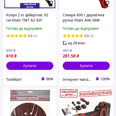
Колун 2 кг фіберглас 92
Сокира 600 г дерев'яна
см Vitals TMT A2-92F
ручка Vitals A06-36W
Сокира для дров, для
125992
Готово до відправки
Готово до відправки
дому та дачі
5.0
(2)
5.0
(3)
28
від
₴
/міс
659
₴
361
₴
610
₴
281
.58
₴
Купити
Купити
96%
100%
ToolMart
Інтернет-магазин інструментів "R-Tools"