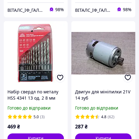
98%
98%
ВІТАЛС_ІФ_ГАЛИЦЬКА
ВІТАЛС_ІФ_ГАЛИЦЬКА
Набір свердл по металу
Двигун для мініпилки 21V
HSS 4341 13 од. 2 8 мм
14 зуб
Vitals Master
Готово до відправки
Готово до відправки
5.0
(3)
4.8
(62)
469
₴
287
₴
Купити
Купити