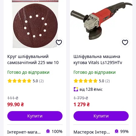
Круг шліфувальний
Шліфувальна машина
самозачіпний 225 мм 10
кутова Vitals Ls1295HTv
отворів Р40 5 шт Vitals
950 Вт 125 мм
Готово до відправки
Готово до відправки
195734
шліфувальна машина для
дому болгарка
5.0
(2)
5.0
(2)
електрична кутова
128
від
₴
/міс
шліфувальна
111
₴
1 779
₴
99
.90
₴
1 279
₴
Купити
Купити
100%
99%
Інтернет-магазин інструментів "R-Tools"
Мастерок Інтернет магазин для кожного