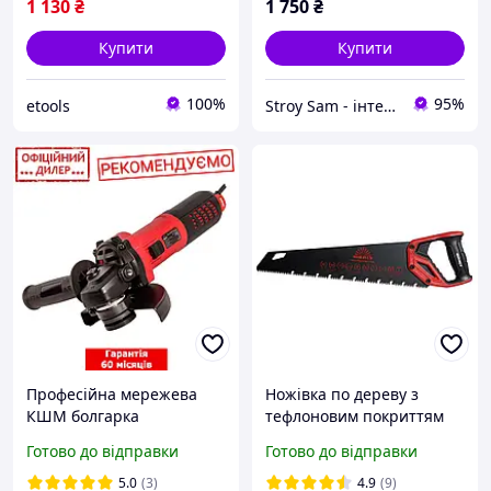
1 130
₴
1 750
₴
Купити
Купити
100%
95%
etools
Stroy Sam - інтернет магазин інструментів
Професійна мережева
Ножівка по дереву з
КШМ болгарка
тефлоновим покриттям
безщіткова Vitals PAK
400 мм 7 з/д сталь SK5
Готово до відправки
Готово до відправки
Professional Ls 1213a BL
Vitals Professional 190047
(1.3 кВт 11000 об./хв 125
5.0
(3)
4.9
(9)