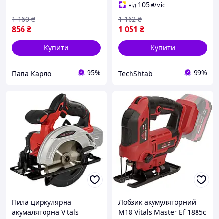
105
від
₴
/міс
1 160
₴
1 162
₴
856
₴
1 051
₴
Купити
Купити
95%
99%
Папа Карло
TechShtab
Пила циркулярна
Лобзик акумуляторний
акумаляторна Vitals
М18 Vitals Master Ef 1885с