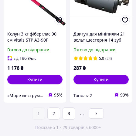
Колун 3 кг фіберглас 90
Двигун для мініпилки 21
см Vitals STP A3-90F
вольт шестерня 14 зуб
Сокира для дров, для
Готово до відправки
Готово до відправки
дому та дачі
196
від
₴
/міс
5.0
(24)
1 176
₴
287
₴
Купити
Купити
95%
99%
«Море инструментов»
Тополь-2
1
2
3
...
Показано 1 - 29 товарів з 6000+