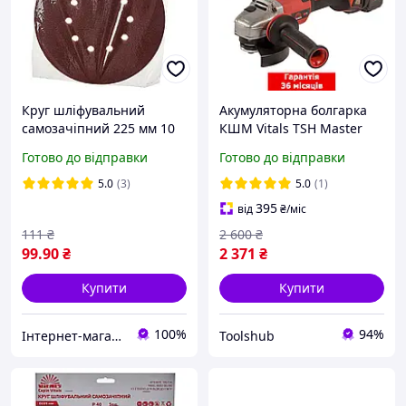
Круг шліфувальний
Акумуляторна болгарка
самозачіпний 225 мм 10
КШМ Vitals TSH Master
отворів Р80 5 шт Vitals
ALs 18125c BL Kit (1 акб 4
Готово до відправки
Готово до відправки
195736
А·год, 125 мм, безщіткова)
Шліфмашина
5.0
(3)
5.0
(1)
395
від
₴
/міс
111
₴
2 600
₴
99
.90
₴
2 371
₴
Купити
Купити
100%
94%
Інтернет-магазин інструментів "R-Tools"
Toolshub