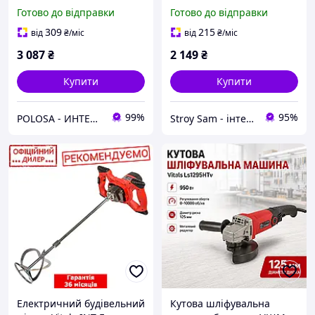
Master ARg 18165
BL
Готово до відправки
Готово до відправки
SmartLine+
309
215
від
₴
/міс
від
₴
/міс
3 087
₴
2 149
₴
Купити
Купити
99%
95%
POLOSA - ИНТЕРНЕТ-МАГАЗИН ТОВАРОВ ДЛЯ СТРОИТЕЛЬСТВА, САДА И ДОМА
Stroy Sam - інтернет магазин інструментів
Електричний будівельний
Кутова шліфувальна