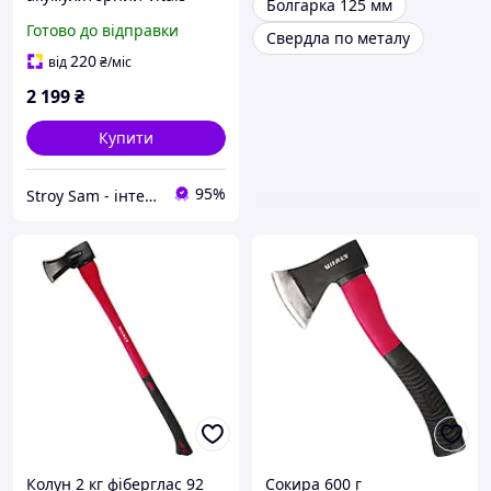
Болгарка 125 мм
Master AU 1832c BL Kit+
Готово до відправки
Свердла по металу
220
від
₴
/міс
2 199
₴
Купити
95%
Stroy Sam - інтернет магазин інструментів
Колун 2 кг фіберглас 92
Сокира 600 г