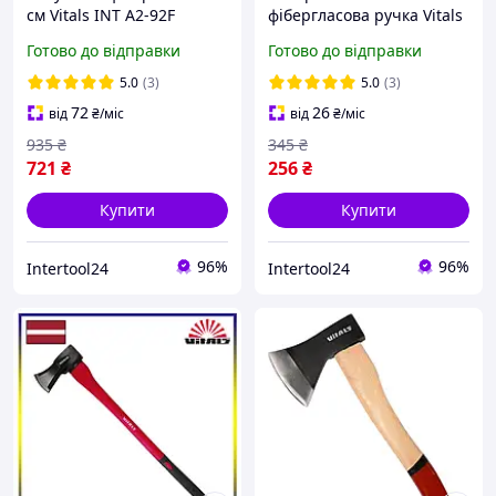
см Vitals INT A2-92F
фібергласова ручка Vitals
Сокира для дров, для
INT A06-35F (35 см)
Готово до відправки
Готово до відправки
дому та дачі
Сокира для дров, для
дому та дачі
5.0
(3)
5.0
(3)
72
26
від
₴
/міс
від
₴
/міс
935
₴
345
₴
721
₴
256
₴
Купити
Купити
96%
96%
Intertool24
Intertool24