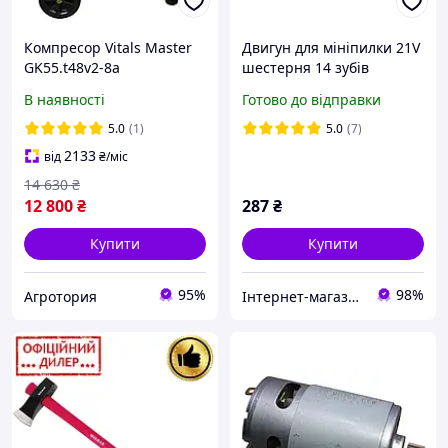
Компресор Vitals Master
Двигун для мініпилки 21V
GK55.t48v2-8a
шестерня 14 зубів
+БЕЗКОШТОВНА АДРЕСНА
В наявності
Готово до відправки
ДОСТАВКА!
5.0
(1)
5.0
(7)
2133
від
₴
/міс
14 630
₴
12 800
₴
287
₴
Купити
Купити
95%
98%
Агротория
Інтернет-магазин "Сад і Дача"