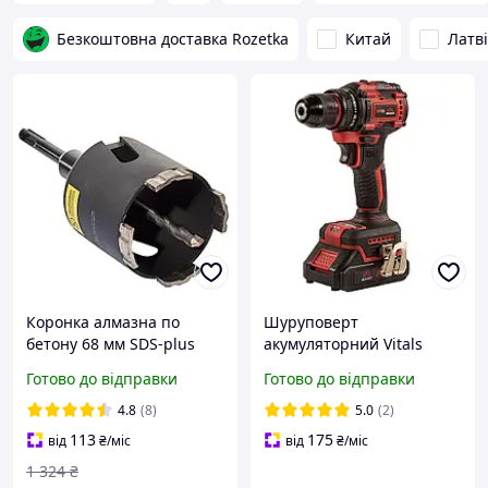
Безкоштовна доставка Rozetka
Китай
Латв
Коронка алмазна по
Шуруповерт
бетону 68 мм SDS-plus
акумуляторний Vitals
Vitals Professional 195697
Master AU 1832c BL Kit
Готово до відправки
Готово до відправки
4.8
(8)
5.0
(2)
113
175
від
₴
/міс
від
₴
/міс
1 324
₴