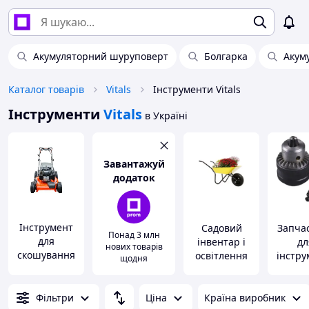
Акумуляторний шуруповерт
Болгарка
Акум
Каталог товарів
Vitals
Інструменти Vitals
Інструменти
Vitals
в Україні
Завантажуй
додаток
Інструмент
Садовий
Запча
Понад 3 млн
для
інвентар і
дл
нових товарів
скошування
освітлення
інстру
щодня
трави
Фільтри
Ціна
Країна виробник