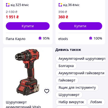
мм Плавний пуск)
325
36
від
₴
/міс
від
₴
/міс
2 130
₴
396
₴
1 951
₴
360
₴
Купити
Купити
95%
100%
Папа Карло
etools
Дивись також
Акумуляторний шуруповерт
Болгарка
Акумуляторний гайковерти
Гайковерт
Ящик для інструменту
Шуруповерт
Набір викруток
Лобзик
Шуруповерт
акумуляторний Vitals