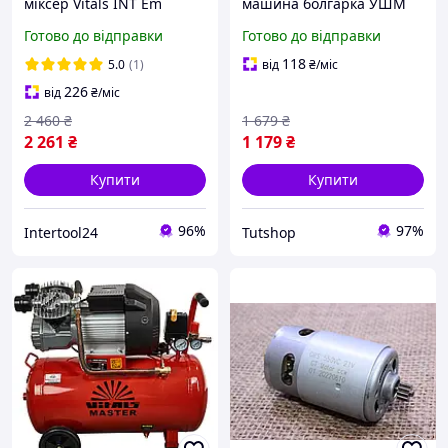
міксер Vitals INT Em
машина болгарка УШМ
1212TC (1200 Вт, 40 Нм, 0-
125 мм Vitals Ls1295HTv
Готово до відправки
Готово до відправки
950 об./хв, 6 швидкостей)
950 Вт регулювання
для будівництва
обертів для різання
118
5.0
(1)
від
₴
/міс
шліфування
226
від
₴
/міс
2 460
₴
1 679
₴
2 261
₴
1 179
₴
Купити
Купити
96%
97%
Intertool24
Tutshop