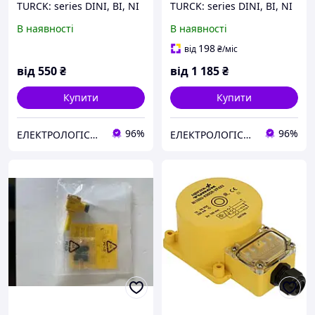
TURCK: series DINI, BI, NI
TURCK: series DINI, BI, NI
TURCK Bi-10-P30SR-AP6X,
TURCK Bi-10-P30SR-AP6X,
В наявності
В наявності
Bi15 -CP40- LIU
Bi15 -CP40- LIU
198
від
₴
/міс
від
550
₴
від
1 185
₴
Купити
Купити
96%
96%
ЕЛЕКТРОЛОГІСТИК
ЕЛЕКТРОЛОГІСТИК