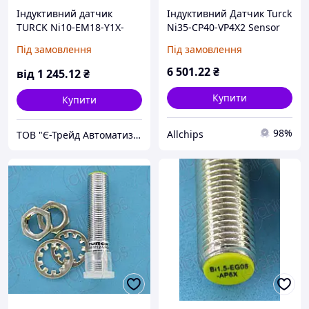
Індуктивний датчик
Індуктивний Датчик Turck
TURCK Ni10-EM18-Y1X-
Ni35-CP40-VP4X2 Sensor
H1141
Під замовлення
Під замовлення
6 501
.22
₴
від
1 245
.12
₴
Купити
Купити
98%
Allchips
ТОВ "Є-Трейд Автоматизація"