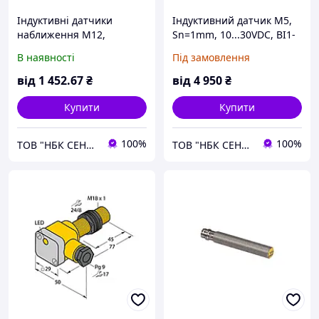
Індуктивні датчики
Індуктивний датчик M5,
наближення M12,
Sn=1mm, 10...30VDC, BI1-
PNP/NO+NC, Sn=4mm, 10
EG05-AP6X-V1331 TURCK
В наявності
Під замовлення
30 VDC, конектор M12,
BI4-M12-VP6X-H1141 Turck
від
1 452
.67
₴
від
4 950
₴
Купити
Купити
100%
100%
ТОВ "НБК СЕНСОР"
ТОВ "НБК СЕНСОР"