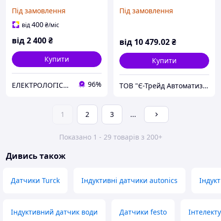
Під замовлення
Під замовлення
400
від
₴
/міс
від
2 400
₴
від
10 479
.02
₴
Купити
Купити
96%
ЕЛЕКТРОЛОГІСТИК
ТОВ "Є-Трейд Автоматизація"
1
2
3
...
Показано 1 - 29 товарів з 200+
Дивись також
Датчики Turck
Індуктивні датчики autonics
Індукт
Індуктивний датчик води
Датчики festo
Інтелекту