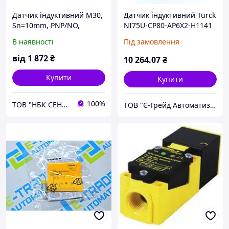
Датчик індуктивний M30,
Датчик індуктивний Turck
Sn=10mm, PNP/NO,
NI75U-CP80-AP6X2-H1141
кабель 2m, BI10-M30-AP6X
В наявності
Під замовлення
Turck
від
1 872
₴
10 264
.07
₴
Купити
Купити
100%
ТОВ "НБК СЕНСОР"
ТОВ "Є-Трейд Автоматизація"