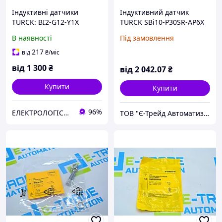
Індуктивні датчики
Індуктивний датчик
TURCK: BI2-G12-Y1X
TURCK SBi10-P30SR-AP6X
TURCK Датчик
В наявності
Під замовлення
217
від
₴
/міс
від
1 300
₴
від
2 042
.07
₴
Купити
Купити
96%
ЕЛЕКТРОЛОГІСТИК
ТОВ "Є-Трейд Автоматизація"