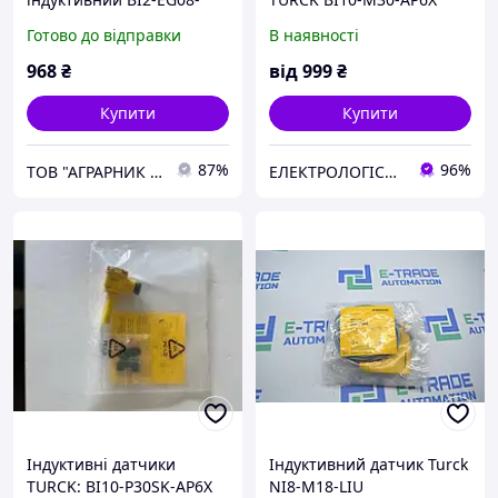
AN6X-V1131 Turck
Датчик
Готово до відправки
В наявності
968
₴
від
999
₴
Купити
Купити
87%
96%
ТОВ "АГРАРНИК ТС", м. Харків
ЕЛЕКТРОЛОГІСТИК
Індуктивні датчики
Індуктивний датчик Turck
TURCK: BI10-P30SK-AP6X
NI8-M18-LIU