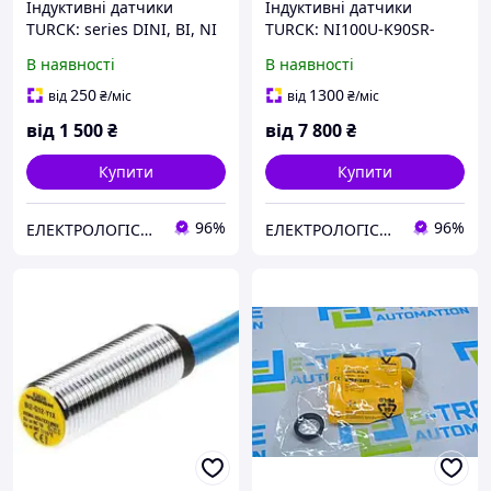
Індуктивні датчики
Індуктивні датчики
TURCK: series DINI, BI, NI
TURCK: NI100U-K90SR-
TURCK Bi-10-P30SR-AP6X,
VP4X2 TURCK Індуктивний
В наявності
В наявності
Bi15 -CP40- LIU
датчик
250
1300
від
₴
/міс
від
₴
/міс
від
1 500
₴
від
7 800
₴
Купити
Купити
96%
96%
ЕЛЕКТРОЛОГІСТИК
ЕЛЕКТРОЛОГІСТИК