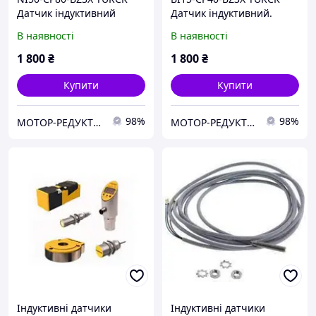
Датчик індуктивний
Датчик індуктивний.
Відстань спрацьовування
В наявності
В наявності
15 мм.
1 800
₴
1 800
₴
Купити
Купити
98%
98%
МОТОР-РЕДУКТОР-ПРОМ-КР- м.Кривий Ріг (Електродвигуни, редуктори, мотор-редуктори, запчастини)
МОТОР-РЕДУКТОР-ПРОМ-КР- м.Кривий Ріг (Електродвигуни, редуктори, мотор-редуктори, запчастини)
Індуктивні датчики
Індуктивні датчики