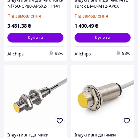
Ni75U-CP80-AP6X2-H1141
Turck BI4U-M12-AP6X
Sensor
Sensor
Під замовлення
Під замовлення
3 481
.38
₴
1 400
.49
₴
Купити
Купити
98%
98%
Allchips
Allchips
Індуктивні датчики
Індуктивні датчики