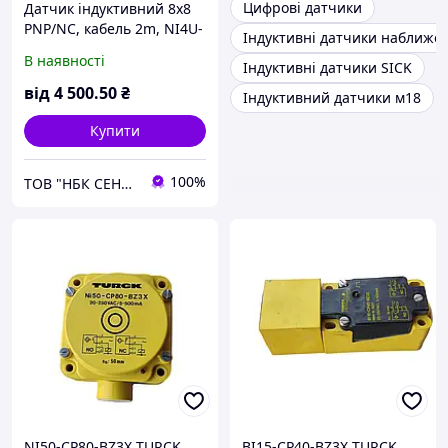
Цифрові датчики
Датчик індуктивний 8x8
PNP/NC, кабель 2m, NI4U-
Індуктивні датчики наближе
Q8SE-RP6X Turck
В наявності
Індуктивні датчики SICK
від
4 500
.50
₴
Індуктивний датчики м18
Купити
100%
ТОВ "НБК СЕНСОР"
NI50-CP80-BZ3X TURCK
BI15-CP40-BZ3X TURCK