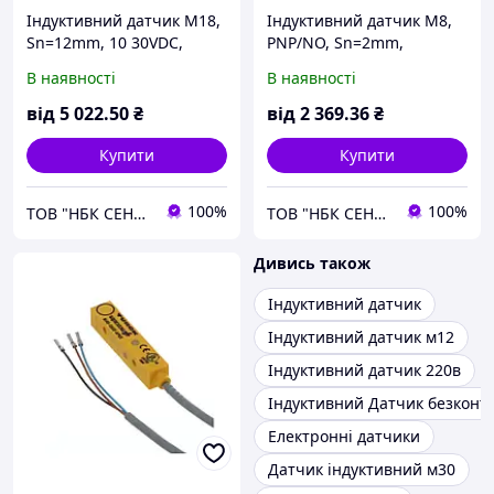
Індуктивний датчик M18,
Індуктивний датчик М8,
Sn=12mm, 10 30VDC,
PNP/NO, Sn=2mm,
NI12U-P18SK-AP6X TURCK
коннектор М8, BI2-EG08-
В наявності
В наявності
AP6X-V1131 Turck
від
5 022
.50
₴
від
2 369
.36
₴
Купити
Купити
100%
100%
ТОВ "НБК СЕНСОР"
ТОВ "НБК СЕНСОР"
Дивись також
Індуктивний датчик
Індуктивний датчик м12
Індуктивний датчик 220в
Індуктивний Датчик безконт
Електронні датчики
Датчик індуктивний м30