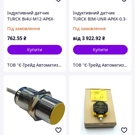
Індуктивний датчик
Індуктивний датчик
TURCK Bi4U-M12-AP6X-
TURCK BIM-UNR-AP6X-0.3-
H1141
PSG3M
Під замовлення
Під замовлення
762
.55
₴
від
3 922
.92
₴
Купити
Купити
ТОВ "Є-Трейд Автоматизація"
ТОВ "Є-Трейд Автоматизація"