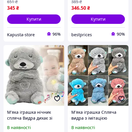
651
₴
385
₴
345
₴
346
.50
₴
Купити
Купити
96%
90%
Kapusta-store
bestprices
М'яка іграшка нічник
М'яка іграшка Спляча
спляча Видра дихає зі
видра з імітацією
звуком, що дихає
дихання для сну нічник
В наявності
В наявності
животом, світиться, грає
ведмедик