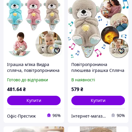
Іграшка м'яка Видра
Повітропроникна
спляча, повітропроникна
плюшева іграшка Спляча
зі звуками h-24 см 50999-
Видра для сну дитини
Готово до відправки
В наявності
1
VEN-00132 Музична та
повітропроникна м'яка
481
.64
₴
579
₴
іграшка Сірий
Купити
Купити
96%
90%
Офіс-Престиж
Інтернет-магазин інструментів "ASSUR"