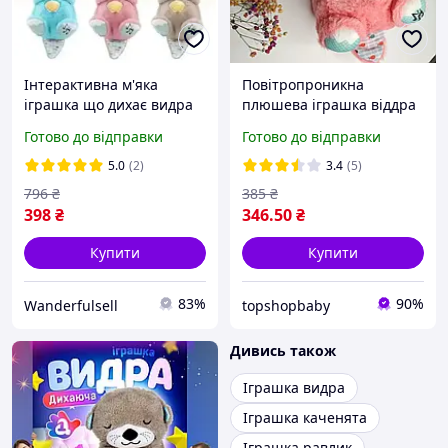
Інтерактивна м'яка
Повітропроникна
іграшка що дихає видра
плюшева іграшка віддра
для сну Спляча музична
зі світлом і звуком
Готово до відправки
Готово до відправки
плюшева видра, яка
кольору Рожевий, Видра
дихає Видра з ефектом
для сну, що спить, дихає
5.0
(2)
3.4
(5)
дихання
796
₴
385
₴
398
₴
346
.50
₴
Купити
Купити
83%
90%
Wanderfulsell
topshopbaby
Дивись також
Іграшка видра
Іграшка каченята
Іграшка равлик