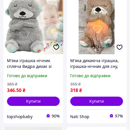
М'яка іграшка нічник
М'яка дихаюча іграшка,
спляча Видра дихає зі
іграшка-нічник для сну,
звуком Сіра, Видра з
Видра для сну коричнева,
Готово до відправки
Готово до відправки
дихаючим животом,
Ведмедик для сну м'яка
Видру для засинання
іграшка, дихаючий
385
₴
355
₴
животик
346
.50
₴
318
₴
Купити
Купити
90%
97%
topshopbaby
Nati Shop