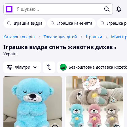
Іграшка видра
Іграшка каченята
Іграшка 
Каталог товарів
Товари для дітей
Іграшки
М'які і
Іграшка видра спить животик дихає
в
Україні
Фільтри
Безкоштовна доставка Rozetk