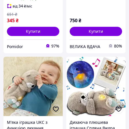
дихання для дітей зі
098k
звуком і світлом PR
34
від
₴
/міс
651
₴
345
₴
750
₴
Купити
Купити
97%
80%
Pomidor
ВЕЛИКА ВДАЧА
М'яка іграшка UKC з
Дихаюча плюшева
функцією дихання
іграшка Спляча Видра