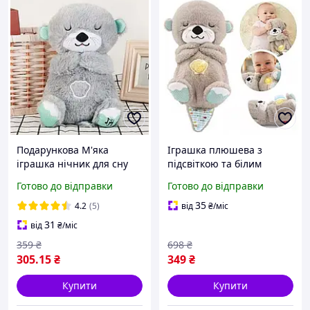
Подарункова М'яка
Іграшка плюшева з
іграшка нічник для сну
підсвіткою та білим
видра з животом, що
шумом видра, м'який
Готово до відправки
Готово до відправки
дихає + Батарейки+
нічник видра з дихаючим
Коробка
животиком, іграшка для
35
4.2
(5)
від
₴
/міс
спокійного сну сіра
31
від
₴
/міс
359
₴
698
₴
305
.15
₴
349
₴
Купити
Купити