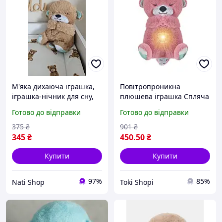
М'яка дихаюча іграшка,
Повітропроникна
іграшка-нічник для сну,
плюшева іграшка Спляча
Видра для сну коричнева,
Видра для сну дитини
Готово до відправки
Готово до відправки
Ведмедик для сну м'яка
Музична та
іграшка, дихаючий
повітропроникна м'яка
375
₴
901
₴
животик
іграшка Toki Shopi
345
₴
450
.50
₴
Купити
Купити
97%
85%
Nati Shop
Tokі Shopі