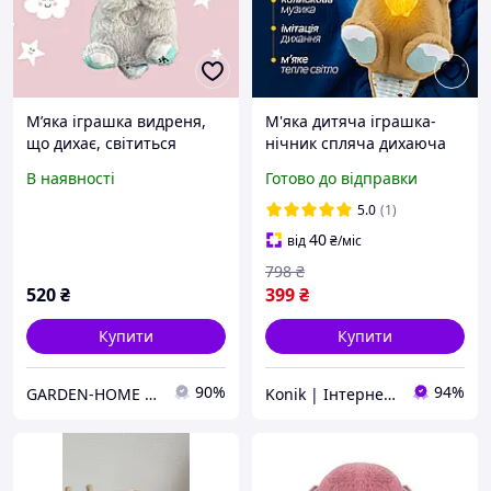
Мʼяка іграшка видреня,
М'яка дитяча іграшка-
що дихає, світиться
нічник спляча дихаюча
животик, колискова
видра Інтерактивна
В наявності
Готово до відправки
(видра)
іграшка зі звуком
дихання видри для сну 30
5.0
(1)
см
40
від
₴
/міс
798
₴
520
₴
399
₴
Купити
Купити
90%
94%
GARDEN-HOME (Дім, сад, діти)
Konik | Інтернет-магазин