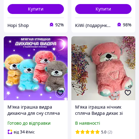
Купити
Купити
92%
98%
Hopi Shop
KiWi (подарунки та декор для дому)
М'яка іграшка видра
М'яка іграшка нічник
дихаюча для сну спляча
спляча Видра дихає зі
видра нічник з функцією
звуком кольору Рожевий,
Готово до відправки
В наявності
дихання для дітей зі
Видра світиться, грає
звуком і світлом KA
мелодію
34
від
₴
/міс
5.0
(2)