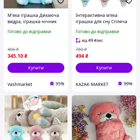
М'яка іграшка Дихаюча
Інтерактивна м'яка
видра, іграшка-нічник
іграшка для сну Спляча
Спляча Видра з рухомим
музична Видра, яка дихає
Готово до відправки
Готово до відправки
животом Блакитна
49
від
₴
/міс
406
₴
760
₴
345
.10
₴
494
₴
Купити
Купити
95%
99%
Vashmarket
KAZAK-MARKET