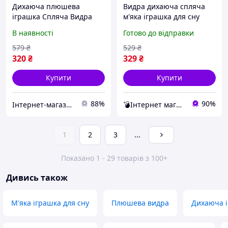
Дихаюча плюшева
Видра дихаюча спляча
іграшка Спляча Видра
м'яка іграшка для сну
для сну дитини Музична і
24см плюшеві іграшки з
В наявності
Готово до відправки
дихаюча м'яка іграшка
музикою та
підсвічуванням
579
₴
529
₴
320
₴
329
₴
Купити
Купити
88%
90%
Інтернет-магазин "Vel24"
💣Інтернет магазин товарів для дому - ALL MIX💣
1
2
3
...
Показано 1 - 29 товарів з 100+
Дивись також
М'яка іграшка для сну
Плюшева видра
Дихаюча 