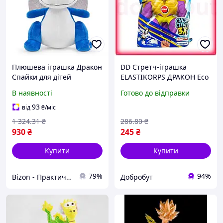
Плюшева іграшка Дракон
DD Стретч-іграшка
Спайки для дітей
ELASTIKORPS ДРАКОН Eco
казковий персонаж з
Mod ДРАКО антистресова
В наявності
Готово до відправки
блискучими крилами та
іграшка для дітей 16 см
вухами 16,5x20x21,5см
еластична розт Dobro-A
93
від
₴
/міс
BZN
1 324
.31
₴
286
.80
₴
930
₴
245
₴
Купити
Купити
79%
94%
Bizon - Практичні рішення для дому та саду!
Добробут