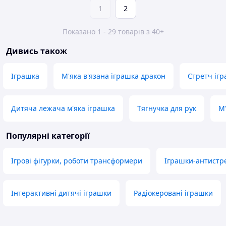
1
2
Показано 1 - 29 товарів з 40+
Дивись також
Іграшка
М'яка в'язана іграшка дракон
Стретч іг
Дитяча лежача м'яка іграшка
Тягнучка для рук
М'
Популярні категорії
Ігрові фігурки, роботи трансформери
Іграшки-антистр
Інтерактивні дитячі іграшки
Радіокеровані іграшки