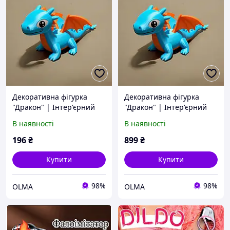
Декоративна фігурка
Декоративна фігурка
"Дракон" | Інтер'єрний
"Дракон" | Інтер'єрний
декор і іграшка для дому
декор і іграшка для дому
В наявності
В наявності
XS (7х16х7 см)
XL (15х32х16 см)
196
₴
899
₴
Купити
Купити
98%
98%
OLMA
OLMA