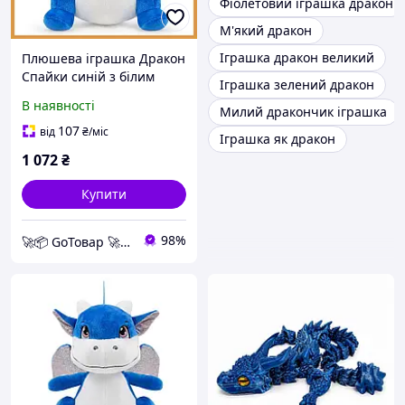
Фіолетовий іграшка дракон
М'який дракон
Іграшка дракон великий
Плюшева іграшка Дракон
Спайки синій з білим
Іграшка зелений дракон
животом та блискучими
В наявності
Милий дракончик іграшка
крилами, текстиль,
16,5х20х21,5см
107
від
₴
/міс
Іграшка як дракон
1 072
₴
Купити
98%
🚀📦 GoТовар 🚀📦 мережа інтернет магазинів