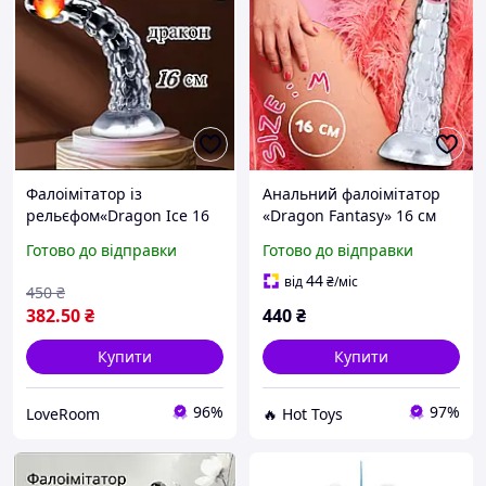
Фалоімітатор із
Анальний фалоімітатор
рельєфом«Dragon Ice 16
«Dragon Fantasy» 16 см
см» прозорий,
прозорий дилдо з
Готово до відправки
Готово до відправки
фалоімітатор дракон
присоскою, фантазійна
прозорий 16 см, інтимна
форма дракона, TPE секс-
44
від
₴
/міс
450
₴
іграшка дракон
іграшка унісекс
382
.50
₴
440
₴
Купити
Купити
96%
97%
LoveRoom
🔥 Hot Toys