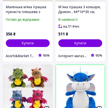
Маленька м'яка іграшка
М`яка іграшка 3 кольори,
пухнаста плюшева з
Дракон , 44*16*30 см,
шарфіком Слонік, Пінгвін,
МІКС ВИДІВ /100/
Готово до відправки
В наявності
Лісенок, Ведмедик,
Порося, Дракон, Пінгвін,
51
від
₴
/міс
Курча 16 см.
356
₴
511
₴
Купити
Купити
96%
90%
Asorti&Market Товари для дома-родини
Інтернет-магазин, студія «ФанФарт»