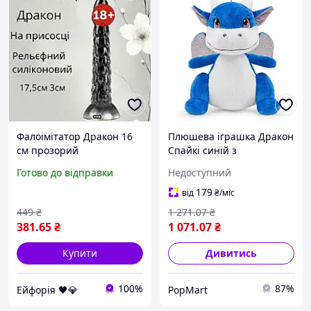
Фалоімітатор Дракон 16
Плюшева іграшка Дракон
см прозорий
Спайкі синій з
реалістичний ділдо з
блискучими крилами
Готово до відправки
Недоступний
фантазійним дизайном, м
16,5x20x21,5 см
який силікон, іграшка для
179
від
₴
/міс
яскравих відчуттів
449
₴
1 271
.07
₴
381
.65
₴
1 071
.07
₴
Купити
Дивитись
100%
87%
Ейфорія 🖤💎
PopMart