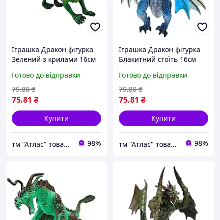
Іграшка Дракон фігурка
Іграшка Дракон фігурка
Зелений з крилами 16см
Блакитний стоїть 16см
гума 10717
гума 02008
Готово до відправки
Готово до відправки
79
.80
₴
79
.80
₴
75
.81
₴
75
.81
₴
Купити
Купити
98%
98%
тм "Атлас" товари від виробника
тм "Атлас" товари від виробника