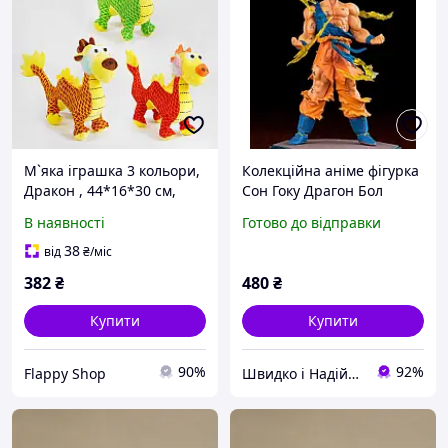
М`яка іграшка 3 кольори,
Колекційна аніме фігурка
Дракон , 44*16*30 см,
Сон Гоку Драгон Бол
МІКС ВИДІВ /100/
Dragon Ball Son Goku
В наявності
Готово до відправки
Super Saiyan 16 см з
підставкою та коробкою
38
від
₴
/міс
пластик іграшка
382
₴
480
₴
Купити
Купити
90%
92%
Flappy Shop
Швидко і Надійно