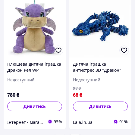
Плюшева дитяча іграшка
Дитяча іграшка
Дракон Рея WP
антистрес 3D "Дракон"
Merchandise, від 3 років,
Bambi 122679-16 довжина
Недоступний
Недоступний
розмір 16,5x20x21,5 см,
32 см, Lala.in.ua
фіолетовий
87
₴
780
₴
68
₴
Дивитись
Дивитись
95%
91%
Інтернет - магазин "Lion"
Lala.in.ua