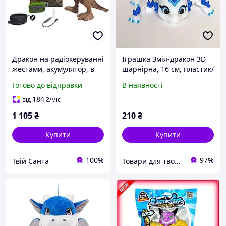
Дракон на радіокеруванні
Іграшка Змія-дракон 3D
жестами, акумулятор, в
шарнірна, 16 см, пластик/
коробці LH-D006S-3
Гнучка іграшка змія-
Готово до відправки
В наявності
р.24*16*29см
дракон 3д
184
від
₴
/міс
1 105
₴
210
₴
Купити
Купити
100%
97%
Твій Санта
Товари для творчості "Чарівний Світ"