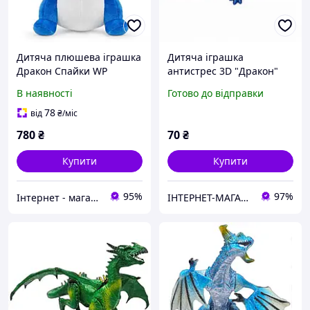
Дитяча плюшева іграшка
Дитяча іграшка
Дракон Спайки WP
антистрес 3D "Дракон"
Merchandise, від 3 років,
122679-16 довжина 32 см
В наявності
Готово до відправки
розмір 16,5x20x21,5 см,
синя
78
від
₴
/міс
780
₴
70
₴
Купити
Купити
95%
97%
Інтернет - магазин "Lion"
IНТЕРНЕТ-МАГАЗИН "МІЙ ДОМОВИЙ"