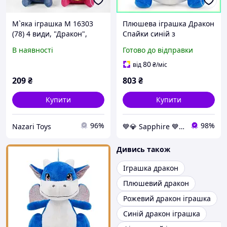
М`яка іграшка М 16303
Плюшева іграшка Дракон
(78) 4 види, "Дракон",
Спайки синій з
розмір 16х25 см
блискучими крилами та
В наявності
Готово до відправки
вишитими очима
16,5x20x21,5см
80
від
₴
/міс
FWPDRAGSPIKY
209
₴
803
₴
Купити
Купити
96%
98%
Nazari Toys
💙💎 Sapphire 💙💎
Дивись також
Іграшка дракон
Плюшевий дракон
Рожевий дракон іграшка
Синій дракон іграшка