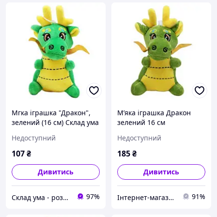
Мгка іграшка "Дракон",
Мʼяка іграшка Дракон
зелений (16 см) Склад ума
зелений 16 см
Недоступний
Недоступний
107
₴
185
₴
Дивитись
Дивитись
97%
91%
Склад ума - розвиваючі ігри та іграшки, книжки
Інтернет-магазин 7сундуків