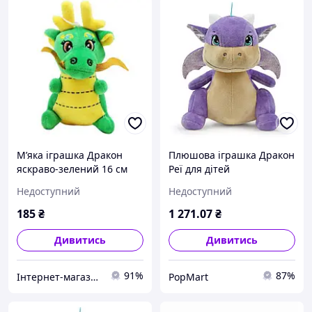
Мʼяка іграшка Дракон
Плюшова іграшка Дракон
яскраво-зелений 16 см
Реї для дітей
16,5x20x21,5см м'яка
Недоступний
Недоступний
іграшка
185
₴
1 271
.07
₴
Дивитись
Дивитись
91%
87%
Інтернет-магазин 7сундуків
PopMart