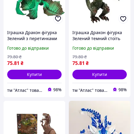
Іграшка Дракон фігурка
Іграшка Дракон фігурка
Зелений з перетинками
Зелений темний стоїть
16см гума 00287
16см гума 01505
Готово до відправки
Готово до відправки
79
.80
₴
79
.80
₴
75
.81
₴
75
.81
₴
Купити
Купити
98%
98%
тм "Атлас" товари від виробника
тм "Атлас" товари від виробника