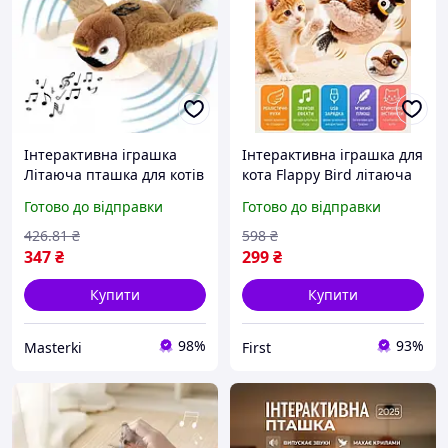
Інтерактивна іграшка
Інтерактивна іграшка для
Літаюча пташка для котів
кота Flappy Bird літаюча
махає крилами
пташка акумуляторна
Готово до відправки
Готово до відправки
реалістичний дизайн для
23х18х12 см музична
домашніх тварин
пташка для кота зі
426
.81
₴
598
₴
звуковими ефектами US
347
₴
299
₴
Купити
Купити
98%
93%
Masterki
First