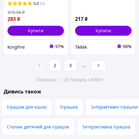
реалістична іграшка
5.0
(1)
FIR41_R
373
.56
₴
283
₴
217
₴
Купити
Купити
97%
98%
KingFire
TAMA
1
2
3
...
Показано 1 - 29 товарів з 6000+
Дивись також
Іграшки для кішок
Іграшка
Інтерактивні іграшки
Стелаж дитячий для іграшок
Інтерактивна іграшка