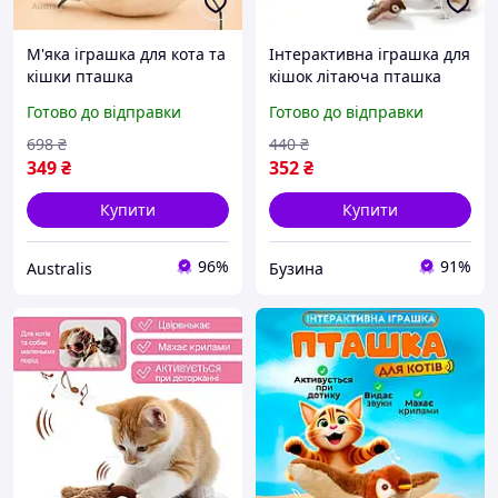
М'яка іграшка для кота та
Інтерактивна іграшка для
кішки пташка
кішок літаюча пташка
інтерактивна іграшка для
горобець для кота птах
Готово до відправки
Готово до відправки
активного кота, що
махає крилами buzyna
летить зі звуками
698
₴
440
₴
349
₴
352
₴
Купити
Купити
96%
91%
Australis
Бузина