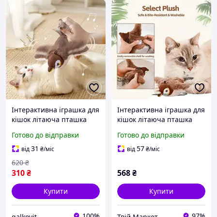
Інтерактивна іграшка для
Інтерактивна іграшка для
кішок літаюча пташка
кішок літаюча пташка
горобець для кота птах
горобець для кота птах
Готово до відправки
Готово до відправки
махає крилами OW-77
махає крилами RC-85
31
57
від
₴
/міс
від
₴
/міс
620
₴
310
₴
568
₴
Купити
Купити
100%
97%
galkovit
Твій Маркет