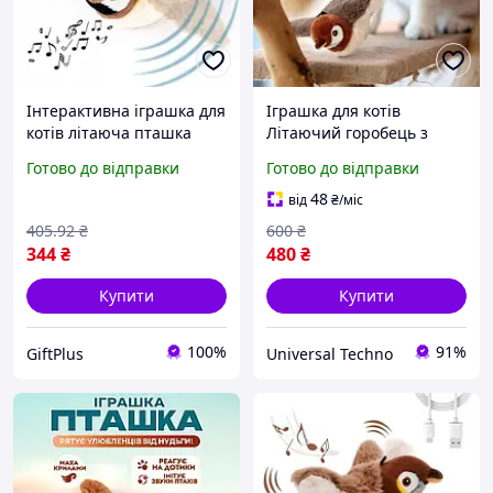
Інтерактивна іграшка для
Іграшка для котів
котів літаюча пташка
Літаючий горобець з
горобець з рухомими
рухомими крилами та
Готово до відправки
Готово до відправки
крилами для задоволення
щебетом, іграшка-пташка
мисливського інстинкту
для кошенят
48
від
₴
/міс
інтерактивна плюшева
405
.92
₴
600
₴
на акумуляторі
344
₴
480
₴
Купити
Купити
100%
91%
GiftPlus
Universal Techno