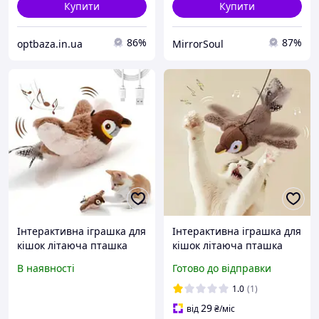
Купити
Купити
86%
87%
optbaza.in.ua
MirrorSoul
Інтерактивна іграшка для
Інтерактивна іграшка для
кішок літаюча пташка
кішок літаюча пташка
горобець для кота птах
горобець для кота птах
В наявності
Готово до відправки
махає крилами
махає крилами RQ-17
1.0
(1)
29
від
₴
/міс