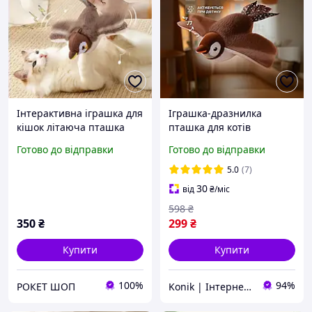
Інтерактивна іграшка для
Іграшка-дразнилка
кішок літаюча пташка
пташка для котів
горобець для кота птах
плюшева Літаючий птах
Готово до відправки
Готово до відправки
махає крилами HQ-44
інтерактивний
стрибаючий зі звуковими
5.0
(7)
ефектами
30
від
₴
/міс
598
₴
350
₴
299
₴
Купити
Купити
100%
94%
РОКЕТ ШОП
Konik | Інтернет-магазин