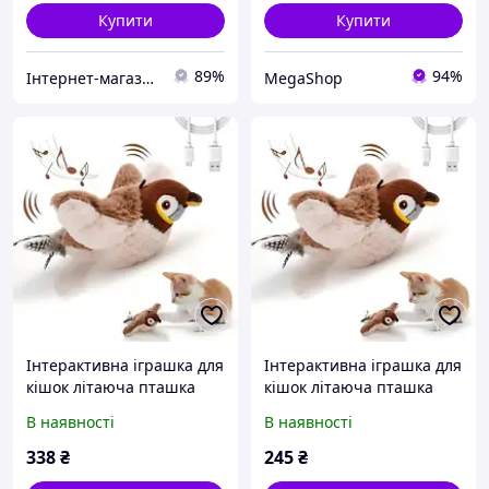
Купити
Купити
89%
94%
Інтернет-магазин 1001 Дрібниця
MegaShop
Інтерактивна іграшка для
Інтерактивна іграшка для
кішок літаюча пташка
кішок літаюча пташка
горобець для кота птах
горобець для кота птах
В наявності
В наявності
махає крилами USB
махає крилами USB
338
₴
245
₴