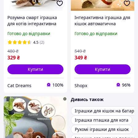
Розумна смарт іграшка
Інтерактивна іграшка для
для котів інтерактивна
кішок автоматична
літаюча пташка + м'ята у
літаюча пташка на
Готово до відправки
Готово до відправки
подарунок
акумуляторі гра
полювання для кота та
4.5
(2)
активу
480
₴
549
₴
329
₴
349
₴
Купити
Купити
100%
96%
Cat Dreams
Shopx
Дивись також
Іграшки для кішок на батаре
Іграшка пташка для кота
Рухомі іграшки для кішок