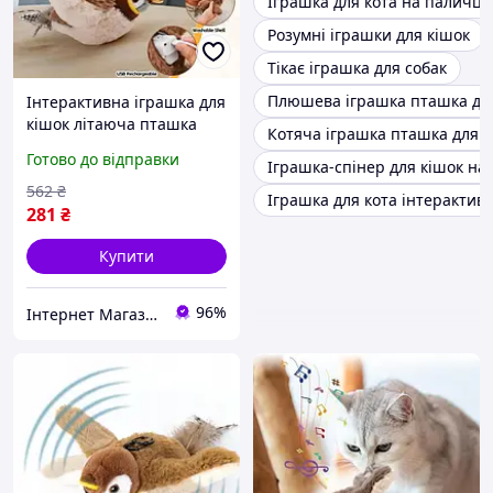
Іграшка для кота на паличці
Розумні іграшки для кішок
Тікає іграшка для собак
Плюшева іграшка пташка для
Інтерактивна іграшка для
кішок літаюча пташка
Котяча іграшка пташка для г
горобець для кота птах
Готово до відправки
Іграшка-спінер для кішок на
махає крилами XL-95
562
₴
Іграшка для кота інтерактив
281
₴
Купити
96%
Інтернет Магазин "Tano"