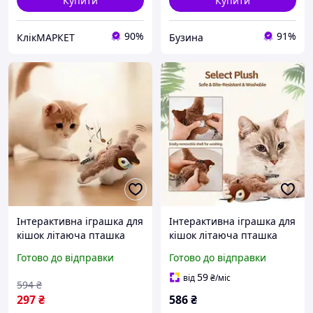
Купити
Купити
90%
91%
КлікМАРКЕТ
Бузина
Інтерактивна іграшка для
Інтерактивна іграшка для
кішок літаюча пташка
кішок літаюча пташка
горобець для кота птах
горобець для кота птах
Готово до відправки
Готово до відправки
махає крилами IW-72
махає крилами BH-45
59
від
₴
/міс
594
₴
297
₴
586
₴