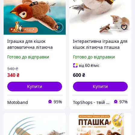
Іграшка для кішок
Інтерактивна іграшка для
автоматична літаюча
кішок літаюча пташка
пташка горобець
горобець для кота птах
Готово до відправки
Готово до відправки
інтерактивна зі звуком
махає крилами TC-50
захоплююча гра для кота
60
від
₴
/міс
540
₴
340
₴
600
₴
Купити
Купити
95%
97%
Motoband
TopShops - твій інтернет магазин