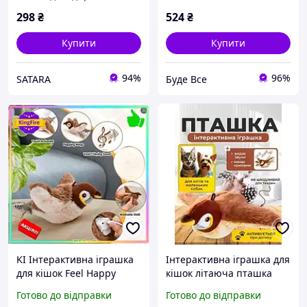
махає крилами BN-41
махає крилами на Буде
Все
298
₴
524
₴
Купити
Купити
94%
96%
SATARA
Буде Все
KI Інтерактивна іграшка
Інтерактивна іграшка для
для кішок Feel Happy
кішок літаюча пташка
літаюча пташка з
горобець для кота птах
Готово до відправки
Готово до відправки
крилами для кота
махає крилами USB