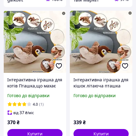
Інтерактивна іграшка для
Інтерактивна іграшка для
котів Пташка,що махає
кішок літаюча пташка
крилами.USB
горобець для кота птах
Готово до відправки
Готово до відправки
махає крилами FP-66
4.0
(1)
37
від
₴
/міс
370
₴
339
₴
Купити
Купити