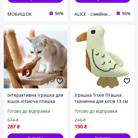
96%
96%
МОБИШОК
ALICE - сімейний Інтернет-магазин, товари для всієї родини
Інтерактивна іграшка для
Іграшка Trixie Пташка
кішок літаюча пташка
тканинна для котів 13 см
горобець для кота птах
арт 45667 buzyna
Готово до відправки
Готово до відправки
махає крилами NE-49
574
₴
238
₴
287
₴
190
₴