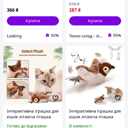
574
₴
366
₴
287
₴
Купити
Купити
92%
95%
Looking
Техно склад - лідери продажів продукції, завдяки новим технологіям.
Інтерактивна іграшка для
Інтерактивна іграшка для
кішок літаюча пташка
кішок літаюча пташка
горобець для кота птах
горобець для кота птах
Готово до відправки
В наявності