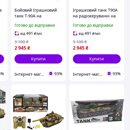
а
Бойовий Іграшковий
Іграшковий танк T90A
танк T-90A на
на радіокеруванні на
радіокеруванні на
акумуляторі зі звуком і
Готово до відправки
Готово до відправки
акумуляторі зі звуком
стрільбою на орбізах
та стрільбою на
G239420-ZY021-834
491
491
від
₴
/міс
від
₴
/міс
1-
орбізах G239419-ZY021-
3 100
₴
3 100
₴
829
2 945
₴
2 945
₴
Купити
Купити
3%
93%
93%
Інтернет-магазин "TorgZp"
Інтернет-магазин "TorgZp"