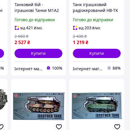
Танковий бій -
Танк іграшковий
ні
іграшкові Танки M1A2
радіокерований HB-TK
SEP Abrams і King Tiger
06, зі звуком і світлом,
Готово до відправки
Готово до відправки
на радіокеруванні з
акумулятор 4.8 V у
акумулятором (99821)
комплекті, 27*11*10 см
421
203
від
₴
/міс
від
₴
/міс
2 660
₴
2 438
₴
2 527
₴
1 219
₴
Купити
Купити
8%
100%
88%
Інтернет-магазин "Іграшка" - товари для дітей
Інтернет-магазин Апельсин 7км