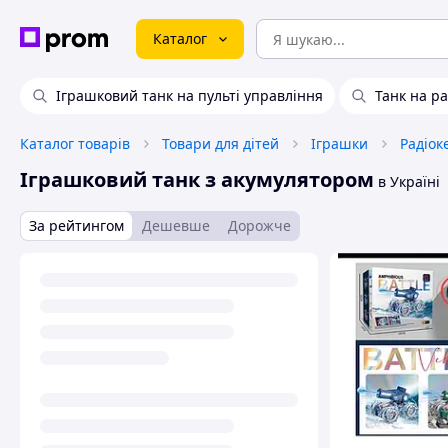
Каталог
Іграшковий танк на пульті управління
Танк на р
Каталог товарів
Товари для дітей
Іграшки
Радіок
Іграшковий танк з акумулятором
в Україні
За рейтингом
Дешевше
Дорожче