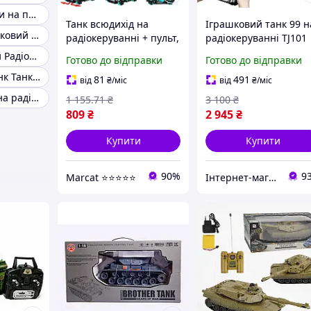
Іграшкові танки на пульті
Танк всюдихід на
Іграшковий танк 99 н
Дитячий іграшковий танк на батарейках
радіокеруванні + пульт,
радіокеруванні TJ101
USB / Танк на
на акумуляторі зі
Акумуляторний Радіокерований іграшковий танк
Готово до відправки
Готово до відправки
акумуляторі
звуком, світлом і
Іграшковий танк Танк на радіокеруванні
стріляючий орбізами /
стріляниною на
81
491
від
₴
/міс
від
₴
/міс
Іграшковий дитячий
орбізах G239417-ZY02
Дитячий танк на радіокеруванні
1 155
.71
₴
3 100
₴
танк
837
809
₴
2 945
₴
Купити
Купити
90%
9
Marcat ⭐⭐⭐⭐⭐
Інтернет-магазин "TorgZp"