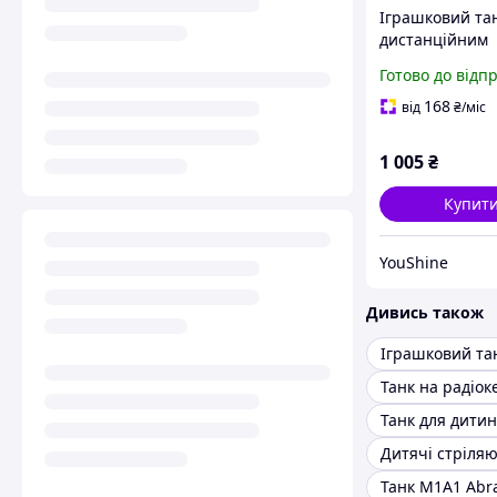
Іграшковий тан
дистанційним
керуванням Re
Готово до відп
Control Car 184
YU227
168
від
₴
/міс
1 005
₴
Купит
YouShine
Дивись також
Танк для дити