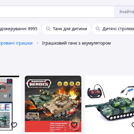
Знайти
адіокеруванні 9995
Танк для дитини
Дитячі стріляю
еровані іграшки
Іграшковий танк з акумулятором