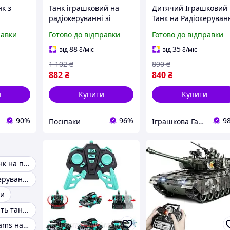
к з
Танк іграшковий на
Дитячий Іграшковий
радіокеруванні зі
Танк на Радіокеруван
mote
світловими ефектами
з акумулятором
равки
Готово до відправки
Готово до відправки
1-1
фар та звуковими
ефектами, акумулятор
88
35
від
₴
/міс
від
₴
/міс
3.7V, 2 кольори 326-166
1 102
₴
890
₴
882
₴
840
₴
и
Купити
Купити
90%
96%
9
Посіпаки
Іграшкова Галактика
Іграшковий танк на пульті управління
Танк на радіокеруванні 9995
ни
Дитячі стріляють танки
Танк М1А1 Abrams на радіоуправлінні