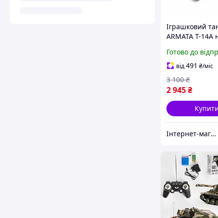
Іграшковий та
ARMATA T-14A 
радіокеруванні
Готово до відп
акумуляторі зі
та стрільбою н
491
від
₴
/міс
орбізах G23942
3 100
₴
832
2 945
₴
Купит
Інтернет-магазин "TorgZp"