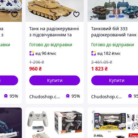
на
Танк на радіокеруванні
Танковий бій 333
 з
з підсвічуванням та
радіокерований танк 
ром
звуком акумуляторна
акумулятором 3.6V зв
равки
Готово до відправки
Готово до відправки
 стріляє
батарея 4.8V два
світло 2 танки у
кольори для дітей 33
комплекті для змаган
96
182
від
₴
/міс
від
₴
/міс
V пульт
см
та ігор
1 296
₴
2 461
.05
₴
960
₴
1 823
₴
и
Купити
Купити
95%
95%
9
Chudoshop.com.ua
Chudoshop.com.ua