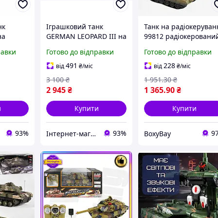
нк
Іграшковий танк
Танк на радіокеруван
на
GERMAN LEOPARD III на
99812 радіокеровани
 на
радіокеруванні на
танк іграшковий танк
равки
Готово до відправки
Готово до відправки
 звуком
акумуляторі зі звуком і
пультом танк на
а
стрільбою на орбізах
акумуляторі з
491
228
від
₴
/міс
від
₴
/міс
2-ZY021-
G239427-ZY021-827
підсвіткою
3 100
₴
1 951
.30
₴
2 945
₴
1 365
.90
₴
и
Купити
Купити
93%
93%
9
Інтернет-магазин "TorgZp"
BoxyBay