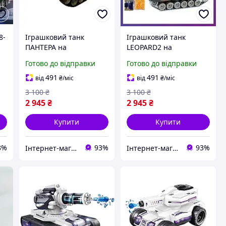
8-
Іграшковий танк
Іграшковий танк
ПАНТЕРА на
LEOPARD2 на
радіокеруванні на
радіокеруванні на
Готово до відправки
Готово до відправки
акумуляторі зі звуком і
акумуляторі зі звуком,
стрільбою на орбізах
світлом і стріляниною
491
491
від
₴
/міс
від
₴
/міс
ZY021-826
на орбізах G239431-
3 100
₴
3 100
₴
ZY021-823
2 945
₴
2 945
₴
Купити
Купити
8%
93%
93%
Інтернет-магазин "TorgZp"
Інтернет-магазин "TorgZp"