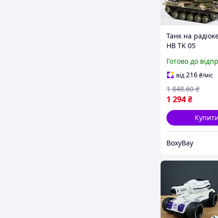
Танк на радіок
HB TK 05
радіокеровани
Готово до відп
іграшковий та
акумуляторі тан
216
від
₴
/міс
світлом та зву
1 848
.60
₴
1 294
₴
Купит
BoxyBay