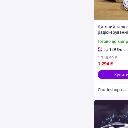
Дитячий танк 
радіокеруванні
парогенерато
Готово до відп
світло та звуки
кульками орбіз
129
від
₴
/міс
акумулятор 3.7
1 746
.90
₴
2.4G
1 294
₴
Купит
Chudoshop.com.ua