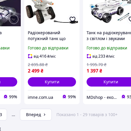
а
Радіокерований
Танк на радіокеруван
потужний танк що
з світлом і звуками
 звук
стріляє орбізами для
парогенератор стріл
равки
Готово до відправки
Готово до відправки
хлопчика Іграшковий
орбізами для дітей н
рбізи
всюдихід Місяцехід
пульті MD1
416
233
від
₴
/міс
від
₴
/міс
слет
світло звуки мелодії
2 695
.88
₴
1 995
.70
₴
2 499
₴
1 397
₴
и
Купити
Купити
99%
99%
9
imne.com.ua
MDshop - економія поруч
3
...
Вперед
Показано 1 - 29 товарів з 100+
ж