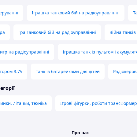
керуванні
Іграшка танковий бій на радіоуправлінні
Т
гра
Гра Танковий бій на радіоуправлінні
Війна танків
тигр на радіоуправлінні
Іграшка танк із пультом і акумуля
ятором 3.7V
Танк із батарейками для дітей
Радіокеров
егорії
нки, літачки, техніка
Ігрові фігурки, роботи трансформе
Про нас