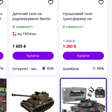
ні
Дитячий танк на
Іграшковий танк-
й
радіокеруванні Bambi
трансформер на
 з
778-1 на акумуляторі
радіокеруванні з
В наявності
В наявності
акумулятором (142425)
160
від
₴
/міс
1 300
₴
1 605
₴
1 260
₴
Купити
Купити
7%
95%
89%
Інтернет - магазин "Lion"
Шамбала