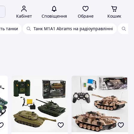
Кабінет
Сповіщення
Обране
Кошик
ть танки
Танк М1А1 Abrams на радіоуправлінні
Іг