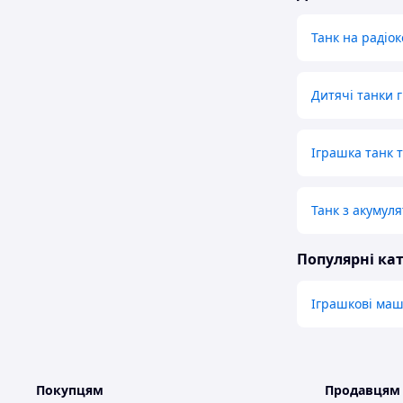
Танк на радіо
Дитячі танки 
Іграшка танк 
Танк з акумул
Популярні кат
Іграшкові маши
Покупцям
Продавцям