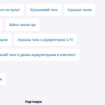
анк на пульті
Іграшковий танк
Іграшки танки
Війна танків гра
тором
Іграшка танк з акумулятором 3.7V
аний танк із двома акумуляторами в комплекті
ри
Партнери