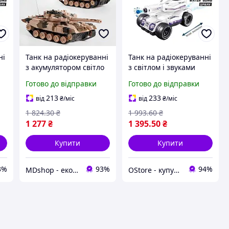
ні
Танк на радіокеруванні
Танк на радіокеруванні
з акумулятором світло
з світлом і звуками
яє
звук дитяча іграшка
парогенератор стріляє
Готово до відправки
Готово до відправки
а
для хлопчиків 27х11х10
орбізами для дітей на
см MD1
пульті
213
233
від
₴
/міс
від
₴
/міс
1 824
.30
₴
1 993
.60
₴
1 277
₴
1 395
.50
₴
Купити
Купити
3%
93%
94%
MDshop - економія поруч
OStore - купуй онлайн!