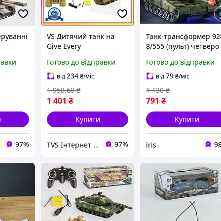
еруванні
VS Дитячий танк на
Танк-трансформер 92
Give Every
8/555 (пульт) четверо
й танк
радіокеруванні Bambi з
[204] (36 шт./ясть)
равки
Готово до відправки
Готово до відправки
нк на
акумулятором
к зі
коричневий
234
79
від
₴
/міс
від
₴
/міс
ком
іграшковий танк для
1 958
.60
₴
1 130
₴
дітей від 3 рок 32T8_V1
1 401
₴
791
₴
и
Купити
Купити
97%
97%
9
TVS Інтернет магазин
iris