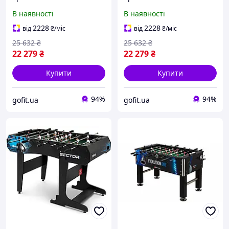
В наявності
В наявності
2228
2228
від
₴
/міс
від
₴
/міс
25 632
₴
25 632
₴
22 279
₴
22 279
₴
Купити
Купити
94%
94%
gofit.ua
gofit.ua