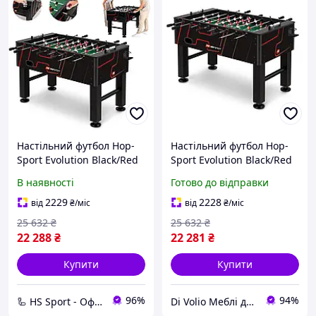
Настільний футбол Hop-
Настільний футбол Hop-
Sport Evolution Black/Red
Sport Evolution Black/Red
В наявності
Готово до відправки
2229
2228
від
₴
/міс
від
₴
/міс
25 632
₴
25 632
₴
22 288
₴
22 281
₴
Купити
Купити
96%
94%
🦾 HS Sport - Офіційний дистриб'ютор тренажерів Hop-Sport
Di Volio Меблі для Дому та Саду