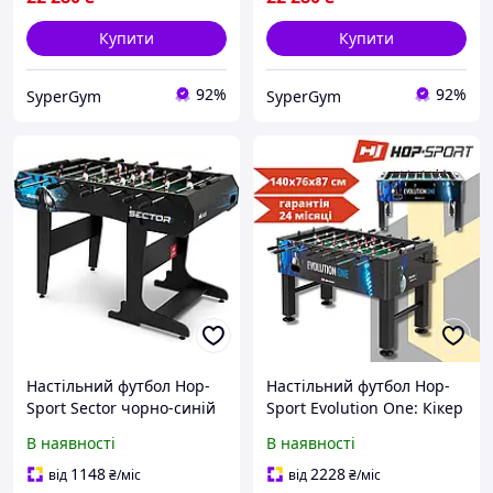
Купити
Купити
92%
92%
SyperGym
SyperGym
Настільний футбол Hop-
Настільний футбол Hop-
Sport Sector чорно-синій
Sport Evolution One: Кікер
для дому, офісу та розваг
В наявності
В наявності
(140x75,5x86,5 см)
1148
2228
від
₴
/міс
від
₴
/міс