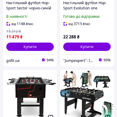
Настільний футбол Hop-
Настільний футбол Hop-
Sport Sector чорно-синій
Sport Evolution one
В наявності
Готово до відправки
1148
3715
від
₴
/міс
від
₴
/міс
13 212
₴
11 479
₴
22 288
₴
Купити
Купити
94%
99%
gofit.ua
"Jumpexpert": Інтернет-магазин товарів для активного відпочинку та спорту!