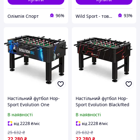
96%
93%
Олімпія Спорт
Wild Sport - товари для спорту та відпочинку
Настільний футбол Hop-
Настільний футбол Hop-
Sport Evolution One
Sport Evolution Black/Red
В наявності
В наявності
2228
2228
від
₴
/міс
від
₴
/міс
25 632
₴
25 632
₴
22 280
₴
22 280
₴