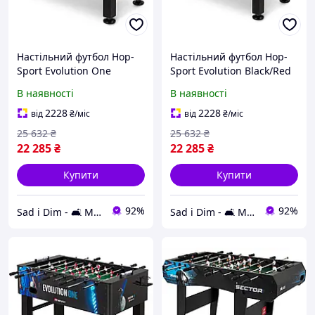
Настільний футбол Hop-
Настільний футбол Hop-
Sport Evolution One
Sport Evolution Black/Red
В наявності
В наявності
2228
2228
від
₴
/міс
від
₴
/міс
25 632
₴
25 632
₴
22 285
₴
22 285
₴
Купити
Купити
92%
92%
Sad i Dim - 🛋️ Меблі для дому та саду🏡
Sad i Dim - 🛋️ Меблі для дому та саду🏡