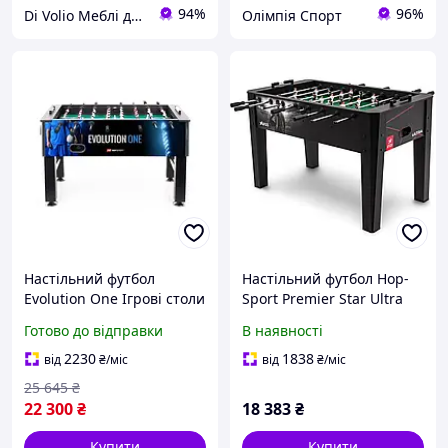
94%
96%
Di Volio Меблі для Дому та Саду
Олімпія Спорт
Настільний футбол
Настільний футбол Hop-
Evolution One Ігрові столи
Sport Premier Star Ultra
(5902308224841) Black
Готово до відправки
В наявності
2230
1838
від
₴
/міс
від
₴
/міс
25 645
₴
22 300
₴
18 383
₴
Купити
Купити