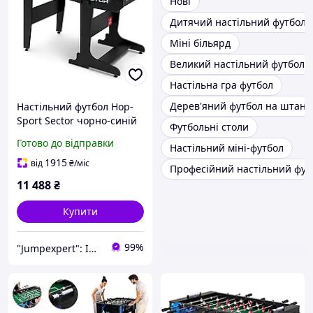
Нові
Дитячий настільний футбол
Міні більярд
Великий настільний футбол
Настільна гра футбол
Дерев'яний футбол на штанг
Настільний футбол Hop-
Sport Sector чорно-синій
Футбольні столи
Готово до відправки
Настільний міні-футбол
1915
від
₴
/міс
Професійний настільний фут
11 488
₴
Купити
99%
"Jumpexpert": Інтернет-магазин товарів для активного відпочинку та спорту!