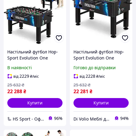
Настільний футбол Hop-
Настільний футбол Hop-
Sport Evolution One
Sport Evolution One
В наявності
Готово до відправки
2229
2228
від
₴
/міс
від
₴
/міс
25 632
₴
25 632
₴
22 288
₴
22 281
₴
Купити
Купити
96%
94%
🦾 HS Sport - Офіційний дистриб'ютор тренажерів Hop-Sport
Di Volio Меблі для Дому та Саду