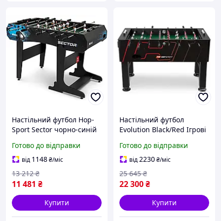
Настільний футбол Hop-
Настільний футбол
Sport Sector чорно-синій
Evolution Black/Red Ігрові
столи
Готово до відправки
Готово до відправки
1148
2230
від
₴
/міс
від
₴
/міс
13 212
₴
25 645
₴
11 481
₴
22 300
₴
Купити
Купити