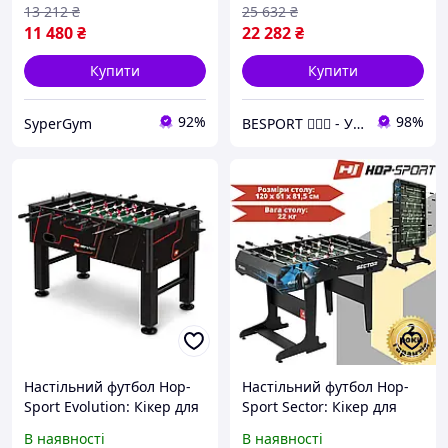
13 212
₴
25 632
₴
11 480
₴
22 282
₴
Купити
Купити
92%
98%
SyperGym
BESPORT 🏋🏻‍♂️ - Український бренд спорттоварів 🇺🇦
Настільний футбол Hop-
Настільний футбол Hop-
Sport Evolution: Кікер для
Sport Sector: Кікер для
дому та офісу, чорно-
дому та офісу, чорно-
В наявності
В наявності
червоний (140x75,5x86,5
синій (120x61x81,5 см)