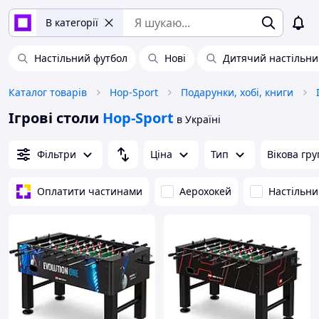
В категорії
Настільний футбол
Нові
Дитячий настільни
Каталог товарів
Hop-Sport
Подарунки, хобі, книги
Ігрові столи
Hop-Sport
в Україні
Фільтри
Ціна
Тип
Вікова гру
Оплатити частинами
Аерохокей
Настільни