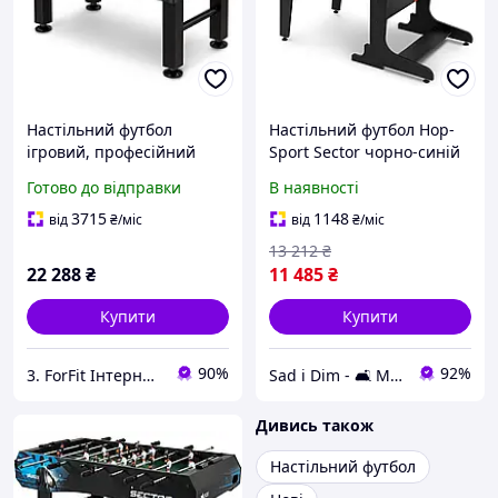
Настільний футбол
Настільний футбол Hop-
ігровий, професійний
Sport Sector чорно-синій
Evolution one для дому,
Готово до відправки
В наявності
бару і залів розваг для
квартири та офісу, для
3715
1148
від
₴
/міс
від
₴
/міс
сучасного інтер'єру
13 212
₴
22 288
₴
11 485
₴
Купити
Купити
90%
92%
3. ForFit Інтернет-магазин спортивних товарів
Sad i Dim - 🛋️ Меблі для дому та саду🏡
Дивись також
Настільний футбол