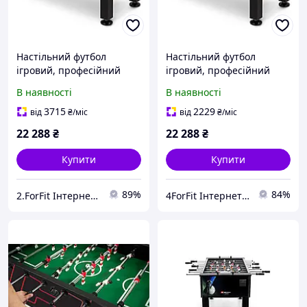
Настільний футбол
Настільний футбол
ігровий, професійний
ігровий, професійний
Evolution one для дому,
Evolution one для дому,
В наявності
В наявності
бару і залів розваг для
бару і залів розваг
квартири та офісу, для
лучшая цена с быстрой
3715
2229
від
₴
/міс
від
₴
/міс
сучасного інтер'єру
доставкой по Украине
22 288
₴
22 288
₴
Купити
Купити
89%
84%
2.ForFit Інтернет-магазин спортивних товарів
4ForFit Інтернет-магазин спортивних товарів