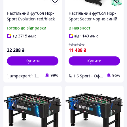
Настільний футбол Hop-
Настільний футбол Hop-
Sport Evolution red/black
Sport Sector чорно-синій
Готово до відправки
В наявності
3715
1149
від
₴
/міс
від
₴
/міс
13 212
₴
22 288
₴
11 488
₴
Купити
Купити
99%
96%
"Jumpexpert": Інтернет-магазин товарів для активного відпочинку та спорту!
🦾 HS Sport - Офіційний дистриб'ютор тренажерів Hop-Sport