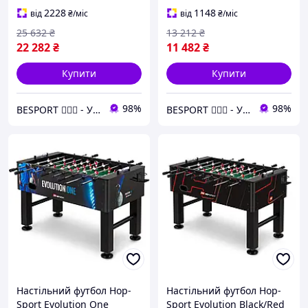
см)
2228
1148
від
₴
/міс
від
₴
/міс
25 632
₴
13 212
₴
22 282
₴
11 482
₴
Купити
Купити
98%
98%
BESPORT 🏋🏻‍♂️ - Український бренд спорттоварів 🇺🇦
BESPORT 🏋🏻‍♂️ - Український бренд спорттоварів 🇺🇦
Настільний футбол Hop-
Настільний футбол Hop-
Sport Evolution One
Sport Evolution Black/Red