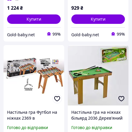
1 224
₴
929
₴
Купити
Купити
99%
99%
Gold-baby.net
Gold-baby.net
Настільна гра Футбол на
Настільна гра на ніжках
ніжках 2369 в
більярд 2036 Дерев'яний
дерев'яному корпусі на
кий кулі
Готово до відправки
Готово до відправки
штангах / є шкала