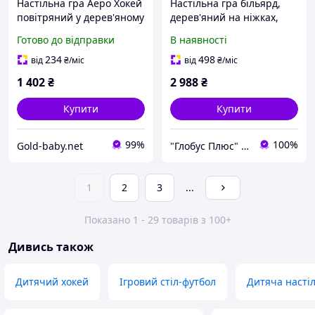
Настільна гра Аеро Хокей
Настільна гра більярд,
повітряний у дерев'яному
дерев'яний на ніжках,
корпусі (на батарейці)
75*45*62 см, XJ 8811
Готово до відправки
В наявності
(3003B)
234
498
від
₴
/міс
від
₴
/міс
1 402
₴
2 988
₴
Купити
Купити
99%
100%
Gold-baby.net
"Глобус Плюс" інтернет-магазин
1
2
3
...
Показано 1 - 29 товарів з 100+
Дивись також
Дитячий хокей
Ігровий стіл-футбол
Дитяча насті