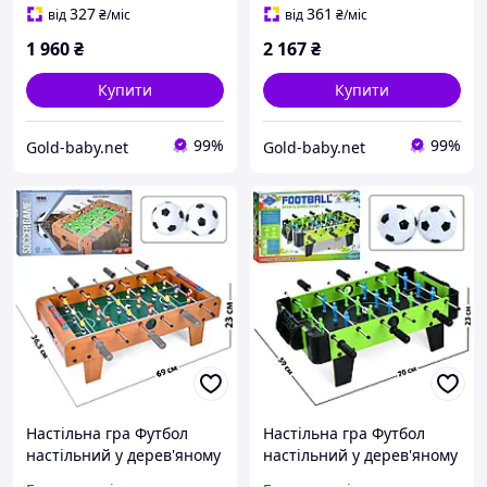
ведення рахунку
327
361
від
₴
/міс
від
₴
/міс
1 960
₴
2 167
₴
Купити
Купити
99%
99%
Gold-baby.net
Gold-baby.net
Настільна гра Футбол
Настільна гра Футбол
настільний у дерев'яному
настільний у дерев'яному
корпусі на штангах (2992)
корпусі на штангах (2603-