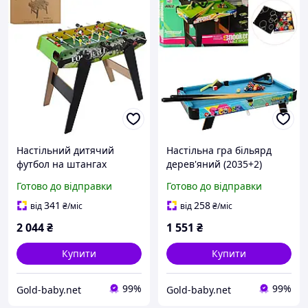
Настільний дитячий
Настільна гра більярд
футбол на штангах
дерев'яний (2035+2)
(1058A+1)
дерев'яний кий кулі щітка
Готово до відправки
Готово до відправки
крейда
341
258
від
₴
/міс
від
₴
/міс
2 044
₴
1 551
₴
Купити
Купити
99%
99%
Gold-baby.net
Gold-baby.net