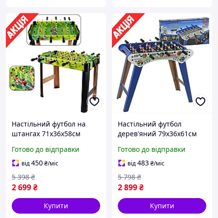
Настільний футбол на
Настільний футбол
штангах 71х36х58см
дерев'яний 79х36х61см
Ігровий підлоговий стіл
Ігровий підлоговий стіл
Готово до відправки
Готово до відправки
на двох Дитячий
на двох Дитячий на
дерев'яний Великий для
штангах Великий для
450
483
від
₴
/міс
від
₴
/міс
офісу
офісу
5 398
₴
5 798
₴
2 699
₴
2 899
₴
Купити
Купити