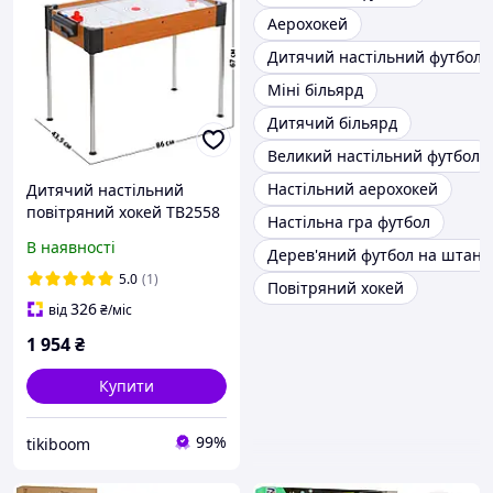
Аерохокей
Дитячий настільний футбол
Міні більярд
Дитячий більярд
Великий настільний футбол
Настільний аерохокей
Дитячий настільний
повітряний хокей TB2558
Настільна гра футбол
настільна гра аеро-хокей,
В наявності
Дерев'яний футбол на штанг
ігрові столи, настільні
ігри
5.0
(1)
Повітряний хокей
326
від
₴
/міс
1 954
₴
Купити
99%
tikiboom