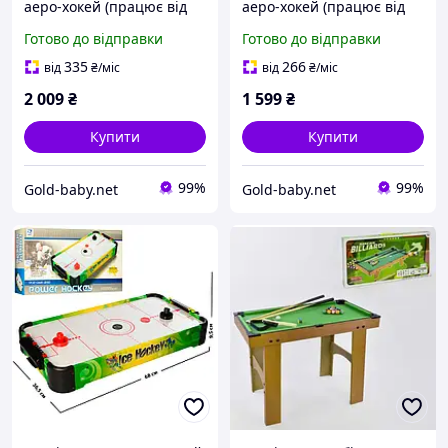
аеро-хокей (працює від
аеро-хокей (працює від
мережі та батарейок) (ZC
батарейок) (2574-1)
Готово до відправки
Готово до відправки
3005+2)
335
266
від
₴
/міс
від
₴
/міс
2 009
₴
1 599
₴
Купити
Купити
99%
99%
Gold-baby.net
Gold-baby.net