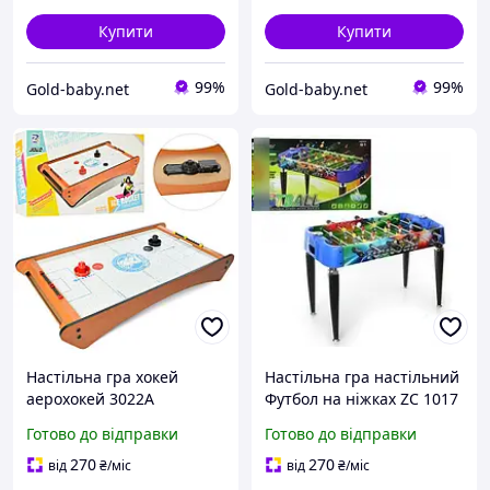
Купити
Купити
99%
99%
Gold-baby.net
Gold-baby.net
Настільна гра хокей
Настільна гра настільний
аерохокей 3022A
Футбол на ніжках ZC 1017
дерев'яний на батарейці
B дерев'яний
Готово до відправки
Готово до відправки
270
270
від
₴
/міс
від
₴
/міс