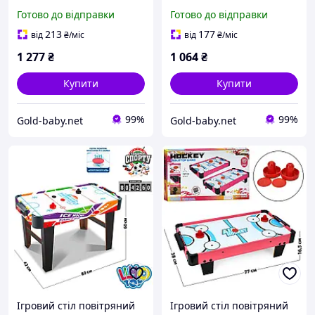
корпусі на штангах (2884)
корпусі на штангах LIMO
Готово до відправки
Готово до відправки
TOY (HG 235AN)
213
177
від
₴
/міс
від
₴
/міс
1 277
₴
1 064
₴
Купити
Купити
99%
99%
Gold-baby.net
Gold-baby.net
Ігровий стіл повітряний
Ігровий стіл повітряний