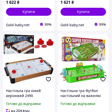
1 622
₴
1 621
₴
Купити
Купити
99%
99%
Gold-baby.net
Gold-baby.net
Настільна гра хокей
Настільна гра Футбол
аерохокей 2490
настільний на важелях
дерев'яний / працює від
881 у пластиковому
Готово до відправки
Готово до відправки
батарейок
корпусі. Дитячий футбол
на штангах
204
від
₴
/міс