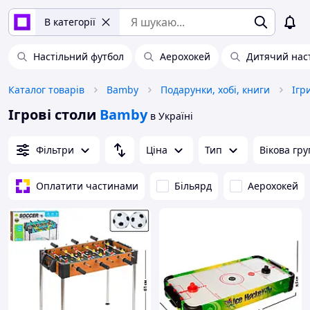
В категорії
Настільний футбол
Аерохокей
Дитячий нас
Каталог товарів
Bamby
Подарунки, хобі, книги
Ігр
Ігрові столи
Bamby
в Україні
Фільтри
Ціна
Тип
Вікова гру
Оплатити частинами
Більярд
Аерохокей