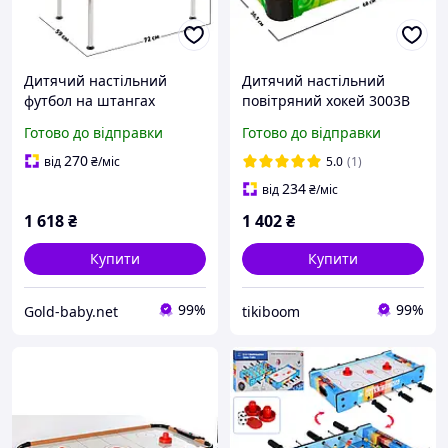
Дитячий настільний
Дитячий настільний
футбол на штангах
повітряний хокей 3003B
(ігровий стіл дерев'яний)
настільна гра аеро-хокей,
Готово до відправки
Готово до відправки
(2994)
ігрові столи, настільні
ігри
270
від
₴
/міс
5.0
(1)
234
від
₴
/міс
1 618
₴
1 402
₴
Купити
Купити
99%
99%
Gold-baby.net
tikiboom