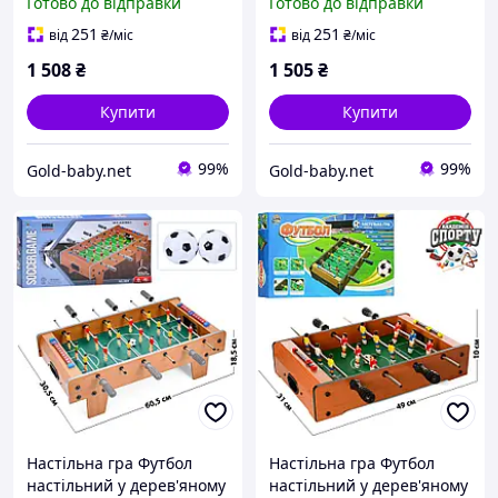
Готово до відправки
Готово до відправки
1)
251
251
від
₴
/міс
від
₴
/міс
1 508
₴
1 505
₴
Купити
Купити
99%
99%
Gold-baby.net
Gold-baby.net
Настільна гра Футбол
Настільна гра Футбол
настільний у дерев'яному
настільний у дерев'яному