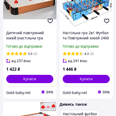
Дитячий повітряний
Настільна гра 2в1 Футбол
хокей (настільна гра
та Повітряний хокей 2400
аерохокей) (2355)
Готово до відправки
Готово до відправки
5.0
(2)
4.3
(3)
237
241
від
₴
/міс
від
₴
/міс
1 422
₴
1 446
₴
Купити
Купити
99%
99%
Gold-baby.net
Gold-baby.net
Дивись також
Настільний футбол