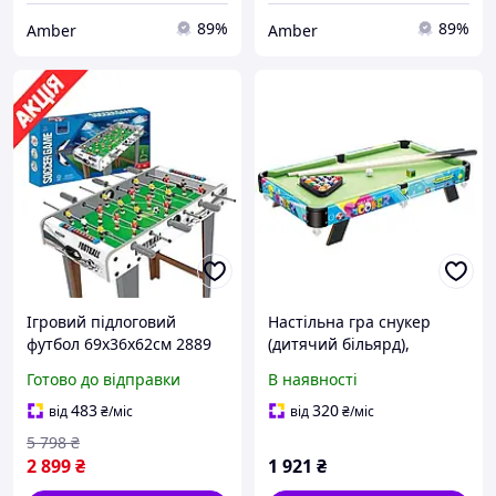
89%
89%
Amber
Amber
Ігровий підлоговий
Настільна гра снукер
футбол 69х36х62см 2889
(дитячий більярд),
Настільний дерев'яний
61х35х16 см, 2035+1
Готово до відправки
В наявності
на штангах Кімнатний
дитячий на двох Для
483
320
від
₴
/міс
від
₴
/міс
офісу
5 798
₴
2 899
₴
1 921
₴