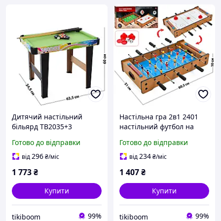
Дитячий настільний
Настільна гра 2в1 2401
більярд TB2035+3
настільний футбол на
настільна гра більярд,
штангах і повітряний
Готово до відправки
Готово до відправки
дерев'яний, ігрові столи,
аеро-хокей, настільні ігри
настільні ігри
296
234
від
₴
/міс
від
₴
/міс
1 773
₴
1 407
₴
Купити
Купити
99%
99%
tikiboom
tikiboom