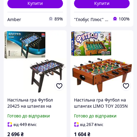
Купити
Купити
89%
100%
Amber
"Глобус Плюс" інтернет-магазин
Настільна гра Футбол
Настільна гра Футбол на
20425 на штангах на
штангах LIMO TOY 2035N
ніжках дерев'яний
дерев'яний 2 м'ячі шкала
Готово до відправки
Готово до відправки
ведення рахунку
449
267
від
₴
/міс
від
₴
/міс
2 696
₴
1 604
₴