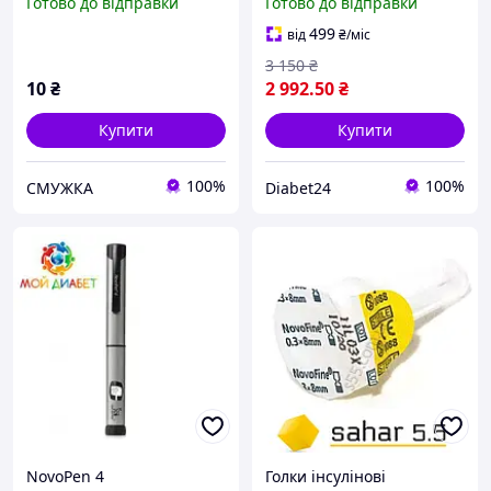
Готово до відправки
Готово до відправки
Поштучно
пам'яті та NFC
499
від
₴
/міс
3 150
₴
10
₴
2 992
.50
₴
Купити
Купити
100%
100%
СМУЖКА
Diabet24
NovoPen 4
Голки інсулінові