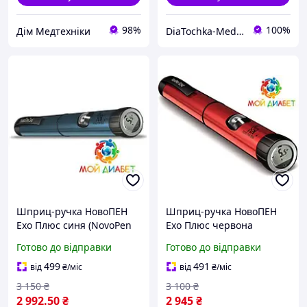
98%
100%
Дім Медтехніки
DiaTochka-Medical online-shop
Шприц-ручка НовоПЕН
Шприц-ручка НовоПЕН
Ехо Плюс синя (NovoPen
Ехо Плюс червона
Echo Plus) зі зберіганням
(NovoPen Echo Plus) зі
Готово до відправки
Готово до відправки
пам'яті та NFC
зберіганням пам'яті та
NFC
499
491
від
₴
/міс
від
₴
/міс
3 150
₴
3 100
₴
2 992
.50
₴
2 945
₴