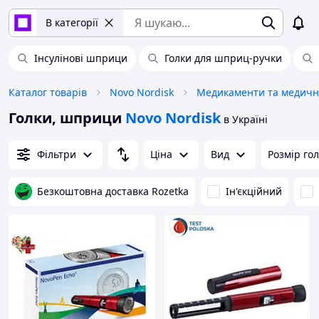
В категорії
Інсулінові шприци
Голки для шприц-ручки
Каталог товарів
Novo Nordisk
Медикаменти та медичн
Голки, шприци
Novo Nordisk
в Україні
Фільтри
Ціна
Вид
Розмір го
Безкоштовна доставка Rozetka
Ін'єкційний