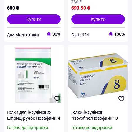
730
₴
680
₴
693
.50
₴
Купити
Купити
98%
100%
Дім Медтехніки
Diabet24
Голки для інсулінових
Голки інсулінові
шприц-ручок Новафайн 4
"Novofine/Новофайн" 8
мм - Novofine 32G,
мм. 30G
Готово до відправки
Готово до відправки
поштучно (фасування по