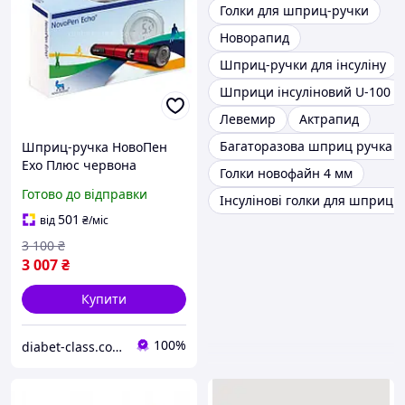
Голки для шприц-ручки
Новорапид
Шприц-ручки для інсуліну
Шприци інсуліновий U-100
Левемир
Актрапид
Багаторазова шприц ручка дл
Шприц-ручка НовоПен
Ехо Плюс червона
Голки новофайн 4 мм
(NovoPen Echo Plus) зі
Готово до відправки
Інсулінові голки для шприц 
зберіганням пам'яті та
NFC
501
від
₴
/міс
3 100
₴
3 007
₴
Купити
100%
diabet-class.com.ua - товары для диабетиков по самым низким ценам