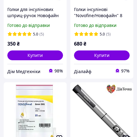
Голки для інсулінових
Голки інсулінові
шприц-ручок Новофайн
"Novofine/Новофайн" 8
Плюс 4 мм - Novofine Plus
мм. 30G
Готово до відправки
Готово до відправки
32G, поштучно
(фасування по 25 шт.)
5.0
(5)
5.0
(5)
350
₴
680
₴
Купити
Купити
98%
97%
Дім Медтехніки
Ді‎алайф