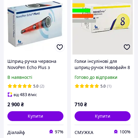
Шприц-ручка червона
Голки інсулінові для
NovoPen Echo Plus з
шприц-ручок Новофайн 8
кроком 0.5 од. (з пам'яттю
мм - Novofine 30G, #100
В наявності
Готово до відправки
та NFC)
5.0
(2)
5.0
(1)
483
від
₴
/міс
2 900
₴
710
₴
Купити
Купити
97%
100%
Ді‎алайф
СМУЖКА