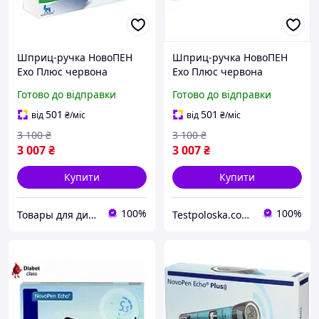
Шприц-ручка НовоПЕН
Шприц-ручка НовоПЕН
Ехо Плюс червона
Ехо Плюс червона
(NovoPen Echo Plus) зі
(NovoPen Echo Plus) зі
Готово до відправки
Готово до відправки
зберіганням пам'яті та
зберіганням пам'яті та
NFC
NFC
501
501
від
₴
/міс
від
₴
/міс
3 100
₴
3 100
₴
3 007
₴
3 007
₴
Купити
Купити
100%
100%
Товары для диабета
Testpoloska.com.ua