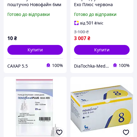
поштучно Новофайн 6мм
Ехо Плюс червона
- Novofine 31G
(NovoPen Echo Plus) зі
Готово до відправки
Готово до відправки
зберіганням пам'яті та
NFC
501
від
₴
/міс
3 100
₴
10
₴
3 007
₴
Купити
Купити
100%
100%
САХАР 5.5
DiaTochka-Medical online-shop