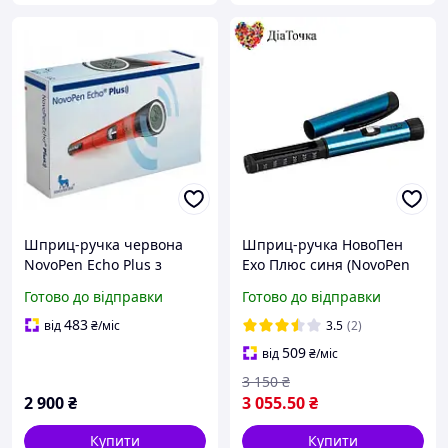
Шприц-ручка червона
Шприц-ручка НовоПен
NovoPen Echo Plus з
Ехо Плюс синя (NovoPen
кроком 0.5 од. (з пам'яттю
Echo Plus) зі зберіганням
Готово до відправки
Готово до відправки
та NFC)
пам'яті та NFC
483
від
₴
/міс
3.5
(2)
509
від
₴
/міс
3 150
₴
2 900
₴
3 055
.50
₴
Купити
Купити