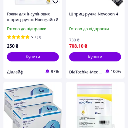
Голки для інсулінових
Шприц-ручка Novopen 4
шприц-ручок Новофайн 8
мм - Novofine 30G,
Готово до відправки
Готово до відправки
поштучно (фасування по
25 шт.)
5.0
(3)
730
₴
250
₴
708
.10
₴
Купити
Купити
97%
100%
Ді‎алайф
DiaTochka-Medical online-shop