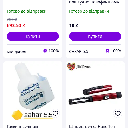
поштучно Новофайн 8мм
- Novofine 30G
Готово до відправки
Готово до відправки
730
₴
693
.50
₴
10
₴
Купити
Купити
100%
100%
мій діабет
САХАР 5.5
Голки інсулінові
Шприц-ручка НовоПен