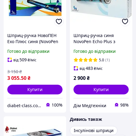
Шприц-ручка НовоПЕН
Шприц-ручка синя
Ехо Плюс синя (NovoPen
NovoPen Echo Plus з
Echo Plus) зі зберіганням
кроком 0.5 од. (з пам'яттю
Готово до відправки
Готово до відправки
пам'яті та NFC
та NFC)
509
від
₴
/міс
5.0
(1)
483
від
₴
/міс
3 150
₴
3 055
.50
₴
2 900
₴
Купити
Купити
100%
98%
diabet-class.com.ua - товары для диабетиков по самым низким ценам
Дім Медтехніки
Дивись також
Інсулінові шприци