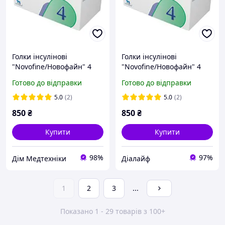
Голки інсулінові
Голки інсулінові
"Novofine/Новофайн" 4
"Novofine/Новофайн" 4
мм. 32G
мм. 32G
Готово до відправки
Готово до відправки
5.0
(2)
5.0
(2)
850
₴
850
₴
Купити
Купити
98%
97%
Дім Медтехніки
Ді‎алайф
1
2
3
...
Показано 1 - 29 товарів з 100+