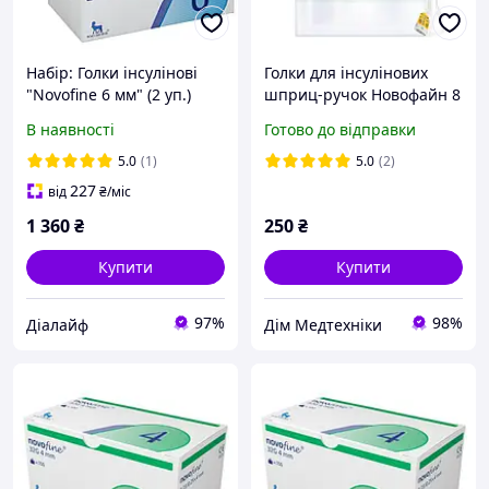
Набір: Голки інсулінові
Голки для інсулінових
"Novofine 6 мм" (2 уп.)
шприц-ручок Новофайн 8
мм - Novofine 30G,
В наявності
Готово до відправки
поштучно (фасування по
25 шт.)
5.0
(1)
5.0
(2)
227
від
₴
/міс
1 360
₴
250
₴
Купити
Купити
97%
98%
Ді‎алайф
Дім Медтехніки