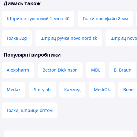
Дивись також
Шприц інсуліновий 1 мл u-40
Голки новофайн 8 мм
Голка 32g
Шприц ручка novo nordisk
Шприц novo
Популярні виробники
Alexpharm
Becton Dickinson
MDL
B. Braun
Medax
Sterylab
Каммед
MediOk
Волес
Голки, шприци оптом