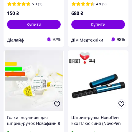
10 шт.)
5.0
(1)
4.9
(9)
150
₴
680
₴
Купити
Купити
97%
98%
Ді‎алайф
Дім Медтехніки
Голки інсулінові для
Шприц-ручка НовоПен
шприц-ручок Новофайн 8
Ехо Плюс синя (NovoPen
мм - Novofine 30G,
Echo Plus) зі зберіганням