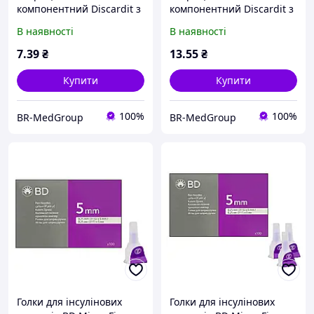
компонентний Discardit з
компонентний Discardit з
однією голкою 21G (0.8х40
однією голкою 23G (0.8х40
В наявності
В наявності
мм), конус Луер
мм), конус Луер
7
.39
₴
13
.55
₴
Купити
Купити
100%
100%
BR-MedGroup
BR-MedGroup
Голки для інсулінових
Голки для інсулінових