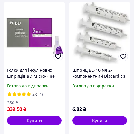
Голки для інсулінових
Шприц BD 10 мл 2-
шприців BD Micro-Fine
компонентний Discardit з
Thin 5 мм (31G x 0,25 мм)
однією голкою 21G (0.8х40
Готово до відправки
Готово до відправки
100 штук
мм), конус Луер
5.0
(1)
350
₴
339
.50
₴
6
.82
₴
Купити
Купити