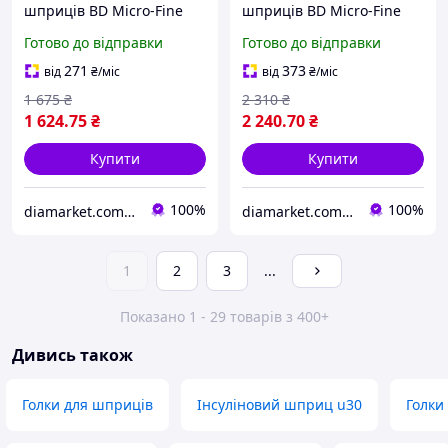
шприців BD Micro-Fine
шприців BD Micro-Fine
Thin 5 мм (31G x 0,25
Thin 5 мм (31G x 0,25
Готово до відправки
Готово до відправки
мм)/500 штук
мм)/700 штук
271
373
від
₴
/міс
від
₴
/міс
1 675
₴
2 310
₴
1 624
.75
₴
2 240
.70
₴
Купити
Купити
100%
100%
diamarket.com.ua - товары для диабетиков
diamarket.com.ua - товары для диабетиков
1
2
3
...
Показано 1 - 29 товарів з 400+
Дивись також
Голки для шприців
Інсуліновий шприц u30
Голки 