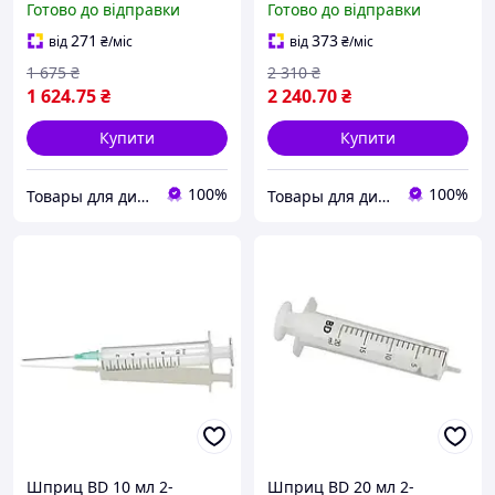
Готово до відправки
Готово до відправки
мм)/500 штук
мм)/700 штук
271
373
від
₴
/міс
від
₴
/міс
1 675
₴
2 310
₴
1 624
.75
₴
2 240
.70
₴
Купити
Купити
100%
100%
Товары для диабета
Товары для диабета
Шприц BD 10 мл 2-
Шприц BD 20 мл 2-