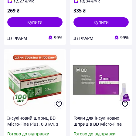
27
34
від
₴
/міс
від
₴
/міс
269
₴
335
₴
Купити
Купити
99%
99%
ІГЛ ФАРМ
ІГЛ ФАРМ
Інсуліновий шприц BD
Голки для інсулінових
Micro-Fine Plus, 0,3 мл, з
шприців BD Micro-Fine
інтегрованою (впаяною)
Thin 5 мм (31G x 0,25 мм)
Готово до відправки
Готово до відправки