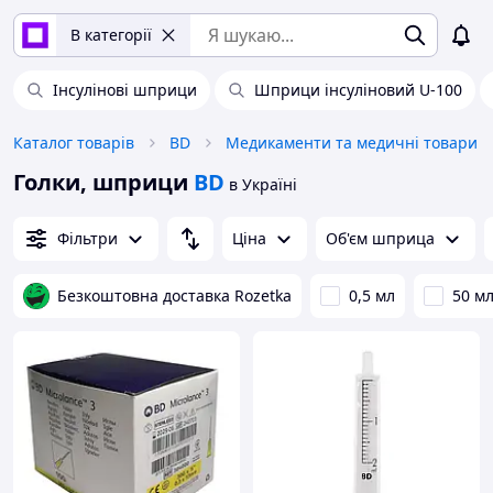
В категорії
Інсулінові шприци
Шприци інсуліновий U-100
Каталог товарів
BD
Медикаменти та медичні товари
Голки, шприци
BD
в Україні
Фільтри
Ціна
Об'єм шприца
Безкоштовна доставка Rozetka
0,5 мл
50 м