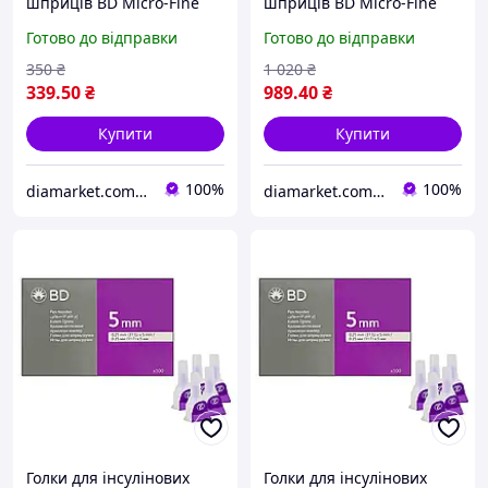
шприців BD Micro-Fine
шприців BD Micro-Fine
Thin 5 мм (31G x 0,25 мм)
Thin 5 мм (31G x 0,25
Готово до відправки
Готово до відправки
100 штук
мм)/300 штук
350
₴
1 020
₴
339
.50
₴
989
.40
₴
Купити
Купити
100%
100%
diamarket.com.ua - товары для диабетиков
diamarket.com.ua - товары для диабетиков
Голки для інсулінових
Голки для інсулінових