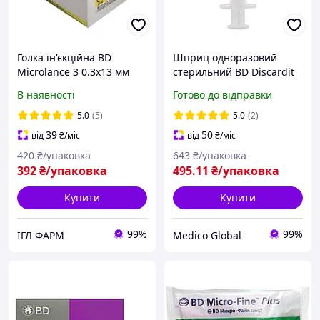
Голка ін'єкційна ВD
Шприц одноразовий
Microlance 3 0.3х13 мм
стерильний BD Discardit
II 2 мл
В наявності
Готово до відправки
(двокомпонентний),
упаковка 100 шт.
5.0
(5)
5.0
(2)
39
50
від
₴
/міс
від
₴
/міс
420
₴/упаковка
643
₴/упаковка
392
₴/упаковка
495
.11
₴/упаковка
Купити
Купити
99%
99%
ІГЛ ФАРМ
Medico Global