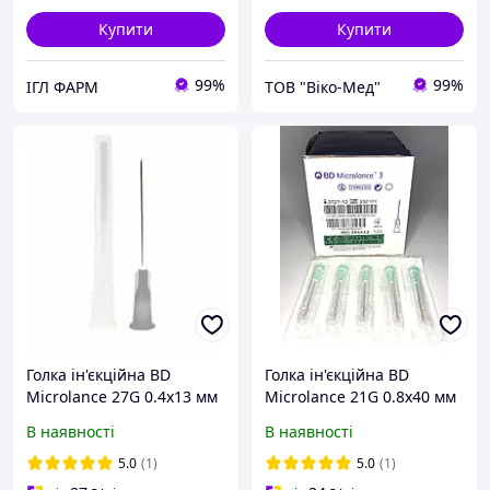
Купити
Купити
99%
99%
ІГЛ ФАРМ
ТОВ "Віко-Мед"
Голка ін'єкційна ВD
Голка ін'єкційна ВD
Microlance 27G 0.4х13 мм
Microlance 21G 0.8х40 мм
В наявності
В наявності
5.0
(1)
5.0
(1)