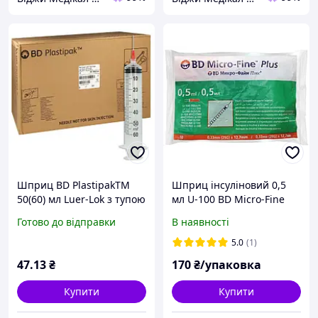
Шприц BD PlastipakTM
Шприц інсуліновий 0,5
50(60) мл Luer-Lok з тупою
мл U-100 BD Micro-Fine
голкою 18G (1,2×40 мм),
голка 0,33x12,7м 29G
Готово до відправки
В наявності
стерильний, одноразовий
інтегрована 10шт
5.0
(1)
47
.13
₴
170
₴/упаковка
Купити
Купити