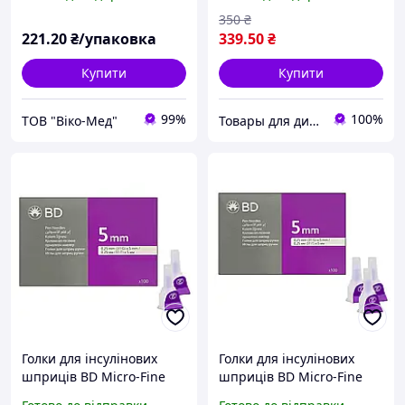
голкою (30G) 0,30 мм х 8
100 штук
мм (U-100) 10 штук в
350
₴
пачці
221
.20
₴/упаковка
339
.50
₴
Купити
Купити
99%
100%
ТОВ "Віко-Мед"
Товары для диабета
Голки для інсулінових
Голки для інсулінових
шприців BD Micro-Fine
шприців BD Micro-Fine
Thin 5 мм (31G x 0,25
Thin 5 мм (31G x 0,25