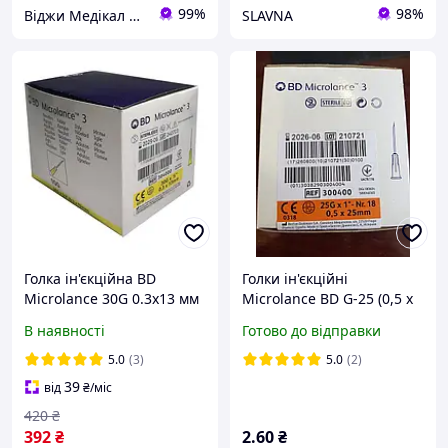
99%
98%
Віджи Медікал Україна - Інтернет-магазин медичних товарів
SLAVNA
Голка ін'єкційна ВD
Голки ін'єкційні
Microlance 30G 0.3х13 мм
Microlance BD G-25 (0,5 х
25 мм)/100 шт.
В наявності
Готово до відправки
5.0
(3)
5.0
(2)
39
від
₴
/міс
420
₴
392
₴
2
.60
₴