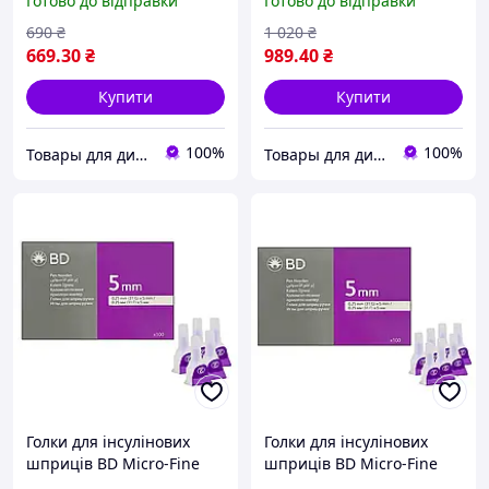
Готово до відправки
Готово до відправки
мм)/200 штук
мм)/300 штук
690
₴
1 020
₴
669
.30
₴
989
.40
₴
Купити
Купити
100%
100%
Товары для диабета
Товары для диабета
Голки для інсулінових
Голки для інсулінових
шприців BD Micro-Fine
шприців BD Micro-Fine
Thin 5 мм (31G x 0,25
Thin 5 мм (31G x 0,25