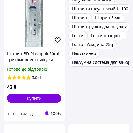
Шприци інсуліновий U-100
Шприц
Шприц 5 мл
Шприц-ручки для інсуліну
Голки
Голки ін'єкційні
Голка ін'єкційна 25g
Вакутайнер
Шприц BD Plastipak 50ml
трикомпонентний для
Вакуумна система для забору
шприцевих насосів
Готово до відправки
5.0
(1)
42
₴
Купити
100%
ТОВ "СВМЕД"