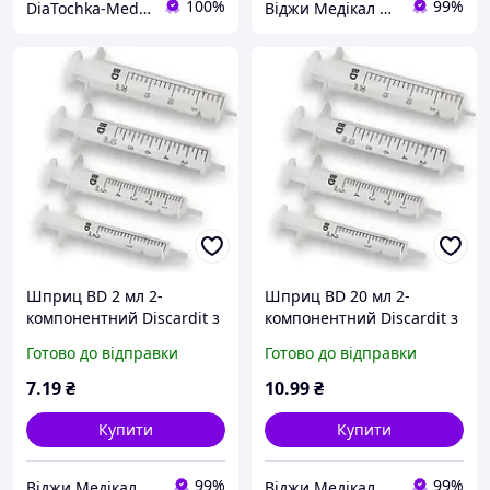
100%
99%
DiaTochka-Medical online-shop
Віджи Медікал Україна - Інтернет-магазин медичних товарів
Шприц BD 2 мл 2-
Шприц BD 20 мл 2-
компонентний Discardit з
компонентний Discardit з
однією голкою 23G (0.6х25
однією голкою 21G (0.8х40
Готово до відправки
Готово до відправки
мм), конус Луер
мм), конус Луер
7
.19
₴
10
.99
₴
Купити
Купити
99%
99%
Віджи Медікал Україна - Інтернет-магазин медичних товарів
Віджи Медікал Україна - Інтернет-магазин медичних товарів