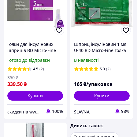
Голки для інсулінових
Шприц інсуліновий 1 мл
шприців BD Micro-Fine
U-40 BD Micro-Fine голка
Thin 5 мм (31G x 0,25 мм)
0,3x8м 30G інтегрована
Готово до відправки
В наявності
100 штук
10шт
4.5
(2)
5.0
(2)
350
₴
339
.50
₴
165
₴/упаковка
Купити
Купити
100%
98%
скидки на www.toptest-poloska.com.ua
SLAVNA
Дивись також
Інсулінові шприци