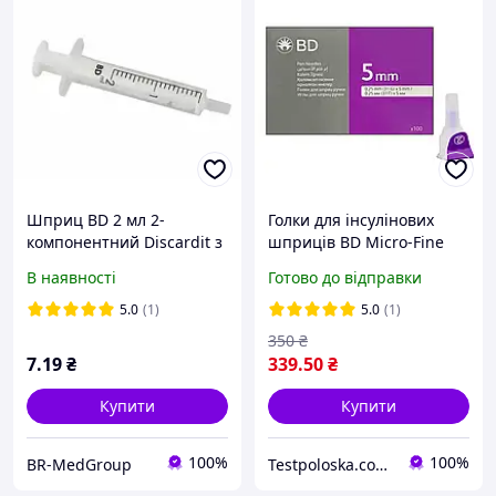
Шприц BD 2 мл 2-
Голки для інсулінових
компонентний Discardit з
шприців BD Micro-Fine
однією голкою 23G (0.6х25
Thin 5 мм (31G x 0,25 мм)
В наявності
Готово до відправки
мм), конус Луер
100 штук
5.0
(1)
5.0
(1)
350
₴
7
.19
₴
339
.50
₴
Купити
Купити
100%
100%
BR-MedGroup
Testpoloska.com.ua