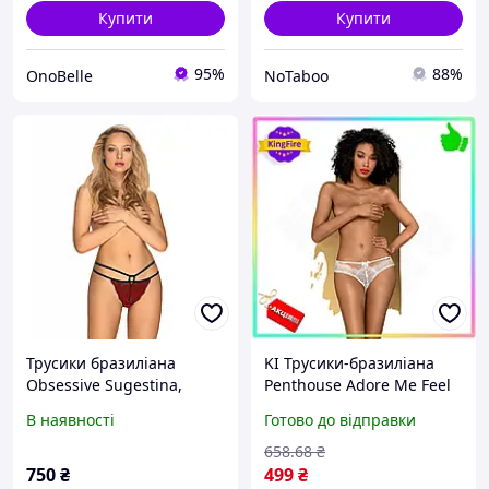
Купити
Купити
95%
88%
OnoBelle
NoTaboo
Трусики бразиліана
KI Трусики-бразиліана
Obsessive Sugestina,
Penthouse Adore Me Feel
бордово-чорні, L/XL
Happy M/L білі з
В наявності
Готово до відправки
квітковим мереживом для
жінок еротична білизна з
658
.68
₴
FIR41_R
750
₴
499
₴