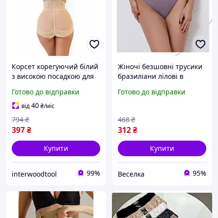
Корсет корегуючий білий
Жіночі безшовні трусики
з високою посадкою для
бразиліани лілові в
ідеальної фігури
рубчик для комфорту та
Готово до відправки
Готово до відправки
максимальна утяжка M
стилю повсякденного
носіння XL FLAME
40
від
₴
/міс
794
₴
468
₴
397
₴
312
₴
Купити
Купити
99%
95%
interwoodtool
Веселка