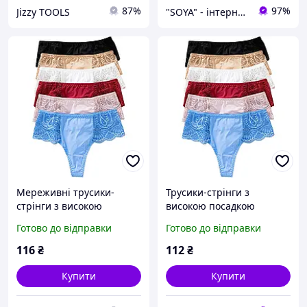
87%
97%
Jizzy TOOLS
"SOYA" - інтернет-магазин
Мереживні трусики-
Трусики-стрінги з
стрінги з високою
високою посадкою
посадкою Ажурна спокуса
Ажурна спокуса та
Готово до відправки
Готово до відправки
та ідеальний комфорт
ідеальний комфорт
116
₴
112
₴
Купити
Купити