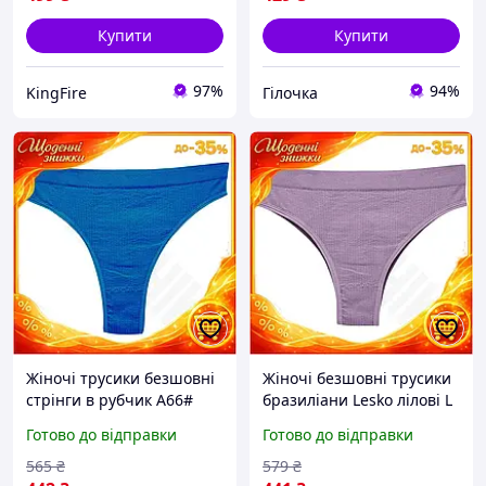
Купити
Купити
97%
94%
KingFire
Гілочка
Жіночі трусики безшовні
Жіночі безшовні трусики
стрінги в рубчик A66#
бразиліани Lesko лілові L
Туркус L EK-77
в рубчик комфортна
Готово до відправки
Готово до відправки
білизна для
повсякденного носіння
565
₴
579
₴