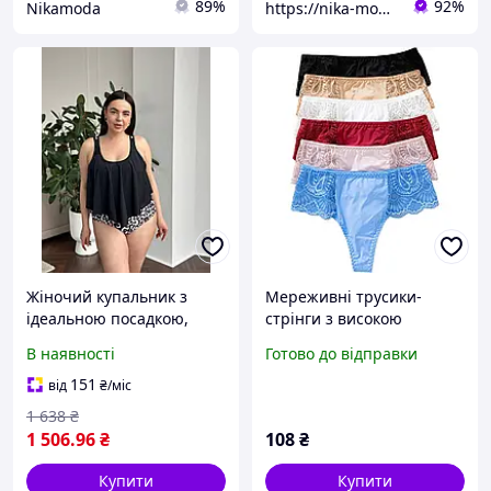
89%
92%
Nikamoda
https://nika-moda.in.ua/
Жіночий купальник з
Мереживні трусики-
ідеальною посадкою,
стрінги з високою
трусики та топ з
посадкою Ажурна спокуса
В наявності
Готово до відправки
воланами. Розміри
та ідеальний комфорт
XL,2XL,3XL,4XL
151
від
₴
/міс
1 638
₴
1 506
.96
₴
108
₴
Купити
Купити