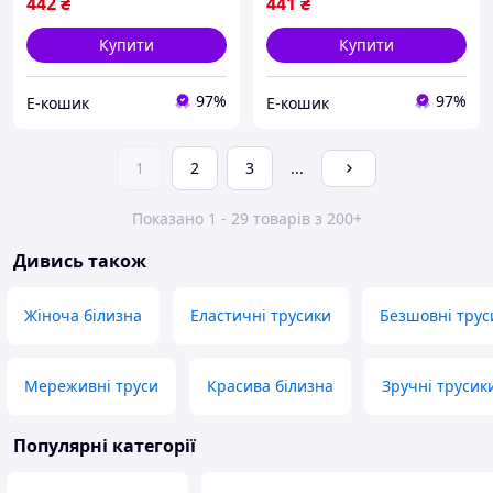
EK-77
442
₴
441
₴
Купити
Купити
97%
97%
Е-кошик
Е-кошик
1
2
3
...
Показано 1 - 29 товарів з 200+
Дивись також
Жіноча білизна
Еластичні трусики
Безшовні трус
Мереживні труси
Красива білизна
Зручні трусик
Популярні категорії