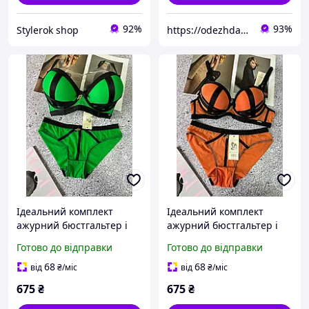
92%
93%
Stylerok shop
https://odezhda-vsem.com.ua/ua/
Ідеальний комплект
Ідеальний комплект
ажурний бюстгальтер і
ажурний бюстгальтер і
трусики на середній
трусики на середній
Готово до відправки
Готово до відправки
посадці зелений
посадці помаранчевий
68
68
від
₴
/міс
від
₴
/міс
675
₴
675
₴