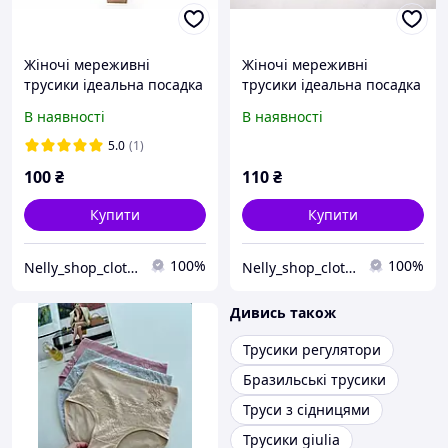
Жіночі мереживні
Жіночі мереживні
трусики ідеальна посадка
трусики ідеальна посадка
В наявності
В наявності
5.0
(1)
100
₴
110
₴
Купити
Купити
100%
100%
Nelly_shop_clothes
Nelly_shop_clothes
Дивись також
Трусики регулятори
Бразильські трусики
Труси з сідницями
Трусики giulia