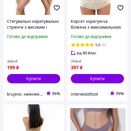
Стягувальні коригувальні
Корсет корегуюча
стринги з високим і
білизна з максимальною
широким поясом, трусики
утяжкою для ідеальної
Готово до відправки
Готово до відправки
стяжка з ідеальною
фігури бежевий M високої
посадкою
посадки
5.0
(1)
40
від
₴
/міс
300
₴
794
₴
199
₴
397
₴
Купити
Купити
96%
99%
krujevo. нижнее белье
interwoodtool