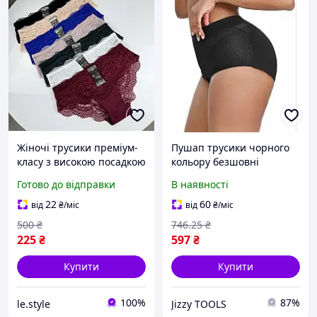
Жіночі трусики преміум-
Пушап трусики чорного
класу з високою посадкою
кольору безшовні
ідеальне поєднання
середньої посадки для
Готово до відправки
В наявності
комфорту, елегантності та
ідеальних форм і
бездоганної якості.
комфорту в носінні
22
60
від
₴
/міс
від
₴
/міс
500
₴
746
.25
₴
225
₴
597
₴
Купити
Купити
100%
87%
le.style
Jizzy TOOLS