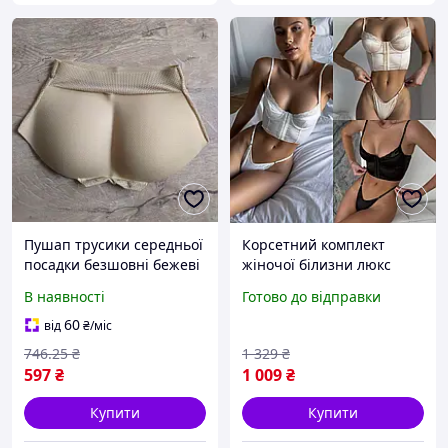
Пушап трусики середньої
Корсетний комплект
посадки безшовні бежеві
жіночої білизни люкс
для ідеальних форм з
ідеальна посадка.
В наявності
Готово до відправки
ефектом збільшення
Чорний, білий, бежевий
ззаду
(S,M)
60
від
₴
/міс
746
.25
₴
1 329
₴
597
₴
1 009
₴
Купити
Купити