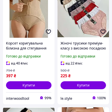
Корсет коригувальна
Жіночі трусики преміум-
білизна для стягування
класу з високою посадкою
живота формування талії
ідеальне поєднання
Готово до відправки
Готово до відправки
бежевий колір M розмір
комфорту, елегантності та
комфортний
бездоганної якості.
40
22
від
₴
/міс
від
₴
/міс
794
₴
500
₴
397
₴
225
₴
Купити
Купити
99%
100%
interwoodtool
le.style