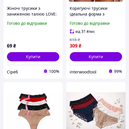
Жіночі трусики з
Корегуючі трусики
заниженою талією LOVE:
ідеальна форма з
Сексуальна спідня
високою посадкою та
Готово до відправки
Готово до відправки
білизна, Ідеальна посадка
ребрами жорсткості
чорного кольору S
31
від
₴
/міс
618
₴
69
₴
309
₴
Купити
Купити
100%
99%
Сіреб
interwoodtool