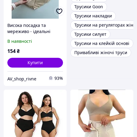
Трусики Goon
Трусики накладки
Трусики на регуляторах жіно
Висока посадка та
мереживо - ідеальні
Трусики силует
трусики
В наявності
Трусики на клейкій основі
154
₴
Привабливі жіночі труси
Купити
93%
AV_shop_rivne