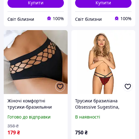
Купити
Купити
100%
100%
Світ білизни
Світ білизни
Жіночі комфортні
Трусики бразиліана
трусики-бразильяни
Obsessive Sugestina,
"Dance", Бразильяни на
бордово-чорні, S/M
Готово до відправки
В наявності
різні випадки, Гарна
нижня білизня для
358
₴
особливих моментів
179
₴
750
₴