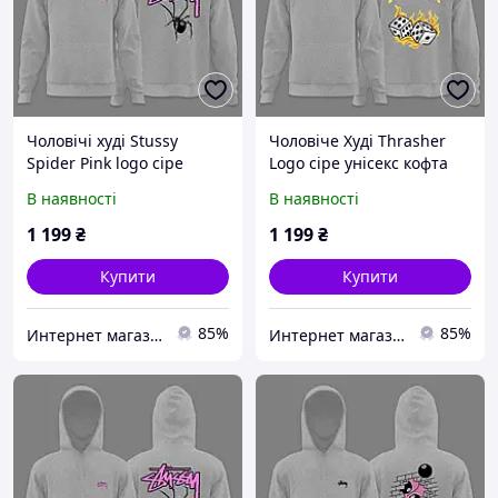
Чоловічі худі Stussy
Чоловіче Худі Thrasher
Spider Pink logo сіре
Logo сіре унісекс кофта
толстовка з капюшоном
Трешер чорна толстовка
В наявності
В наявності
стуссі з павуком рожевий
з капюшоном кофта
кофта
1 199
₴
1 199
₴
Купити
Купити
85%
85%
Интернет магазин Dr Style
Интернет магазин Dr Style