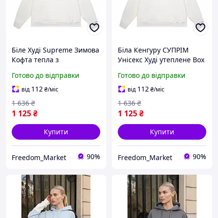
Біле Худі Supreme Зимова
Біла Кенгуру СУПРІМ
Кофта тепла з
Унісекс Худі утеплене Box
капюшоном Box Logo
Logo культове зимове з
Готово до відправки
Готово до відправки
чоловіча повсякденне
начосом HDSU016W
HDSU013W
112
112
від
₴
/міс
від
₴
/міс
1 636
₴
1 636
₴
1 125
₴
1 125
₴
Купити
Купити
90%
90%
Freedom_Market
Freedom_Market