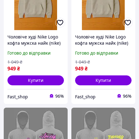
Чоловіче худі Nike Logo
Чоловіче худі Nike Logo
кофта мужска найк (nike)
кофта мужска найк (nike)
худи найк кофта з
худи найк кофта з
Готово до відправки
Готово до відправки
капішоном nike
капішоном nike
1 049
₴
1 049
₴
949
₴
949
₴
Купити
Купити
96%
96%
Fast_shop
Fast_shop