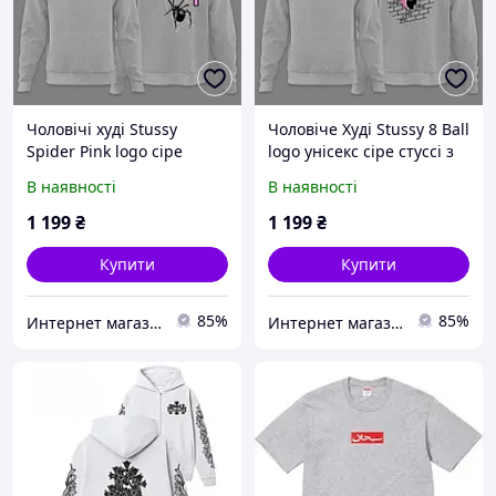
Чоловічі худі Stussy
Чоловіче Худі Stussy 8 Ball
Spider Pink logo сіре
logo унісекс сіре стуссі з
толстовка з капюшоном
кулями кофта толстовка з
В наявності
В наявності
стуссі з павуком рожевий
капюшоном
принт
1 199
₴
1 199
₴
Купити
Купити
85%
85%
Интернет магазин Dr Style
Интернет магазин Dr Style