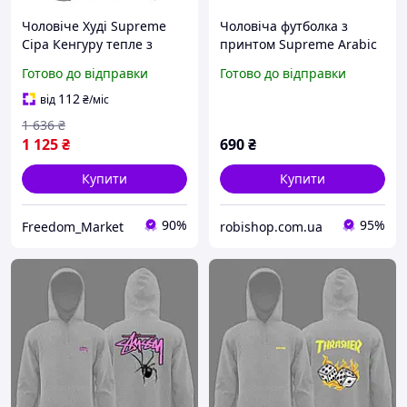
Чоловіче Худі Supreme
Чоловіча футболка з
Сіра Кенгуру тепле з
принтом Supreme Arabic
начосом Box Logo
Box Logo, Сірий, XS
Готово до відправки
Готово до відправки
культове зимове
HDSU020G
112
від
₴
/міс
1 636
₴
1 125
₴
690
₴
Купити
Купити
90%
95%
Freedom_Market
robishop.com.ua