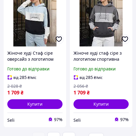
Жіноче худі Стаф сіре
Жіноче худі стаф сіре з
оверсайз з логотипом
логотипом спортивна
Staff heav logo mix3
кофта оверсайз Staff heav
Готово до відправки
Готово до відправки
oversize Seli
logo mix3 oversize Seli
285
285
від
₴
/міс
від
₴
/міс
2 028
₴
2 056
₴
1 709
₴
1 709
₴
Купити
Купити
97%
97%
Seli
Seli