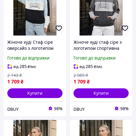
Жіноче худі Стаф сіре
Жіноче худі стаф сіре з
оверсайз з логотипом
логотипом спортивна
Staff heav logo mix3
кофта оверсайз Staff heav
Готово до відправки
Готово до відправки
oversize DBUY
logo mix3 oversize DBUY
285
285
від
₴
/міс
від
₴
/міс
2 143
₴
2 089
₴
1 709
₴
1 709
₴
Купити
Купити
98%
98%
DBUY
DBUY