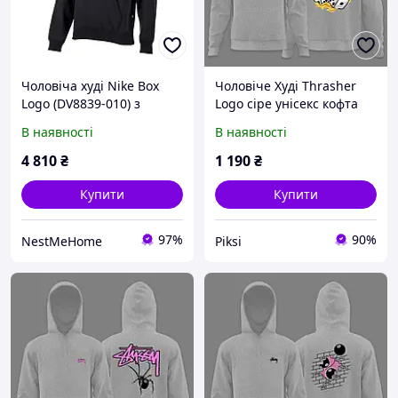
Чоловіча худі Nike Box
Чоловіче Худі Thrasher
Logo (DV8839-010) з
Logo сіре унісекс кофта
фірмовою графікою для
Трешер чорна толстовка
В наявності
В наявності
міста та спорту, чорна
з капюшоном кофта
4 810
₴
1 190
₴
Купити
Купити
97%
90%
NestMeHome
Piksi