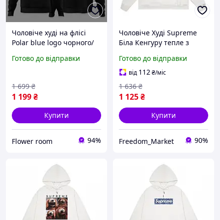
Чоловіче худі на флісі
Чоловіче Худі Supreme
Polar blue logo чорного/
Біла Кенгуру тепле з
білого/сірого кольору
начосом Box Logo
Готово до відправки
Готово до відправки
Стильна зимова
культове зимове
толстовка Кофта Polar
HDSU011W
112
від
₴
/міс
blue logo з принтом
1 699
₴
1 636
₴
1 199
₴
1 125
₴
Купити
Купити
94%
90%
Flower room
Freedom_Market