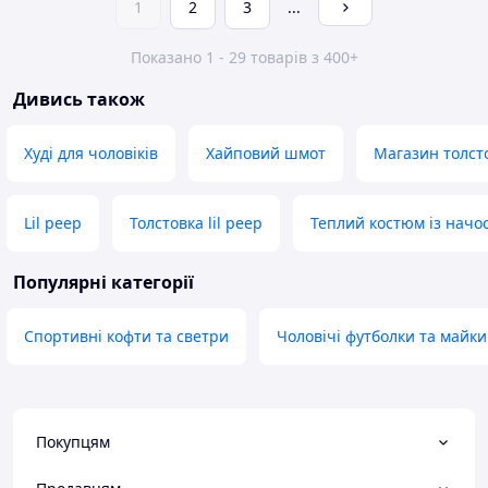
1
2
3
...
Показано 1 - 29 товарів з 400+
Дивись також
Худі для чоловіків
Хайповий шмот
Магазин толст
Lil peep
Толстовка lil peep
Теплий костюм із начо
Популярні категорії
Спортивні кофти та светри
Чоловічі футболки та майки
Покупцям