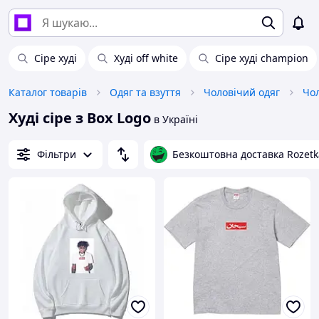
Сіре худі
Худі off white
Сіре худі champion
Каталог товарів
Одяг та взуття
Чоловічий одяг
Чол
Худі сіре з Box Logo
в Україні
Фільтри
Безкоштовна доставка Rozetk