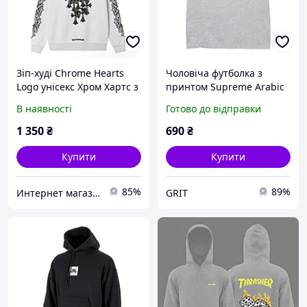
Зіп-худі Chrome Hearts
Чоловіча футболка з
Logo унісекс Хром Хартс з
принтом Supreme Arabic
хрестами толстовка кофта
Box Logo унісекс, Сірий
В наявності
Готово до відправки
лонгслів сіра
унісекс, XS
1 350
₴
690
₴
Купити
Купити
85%
89%
Интернет магазин Dr Style
GRIT