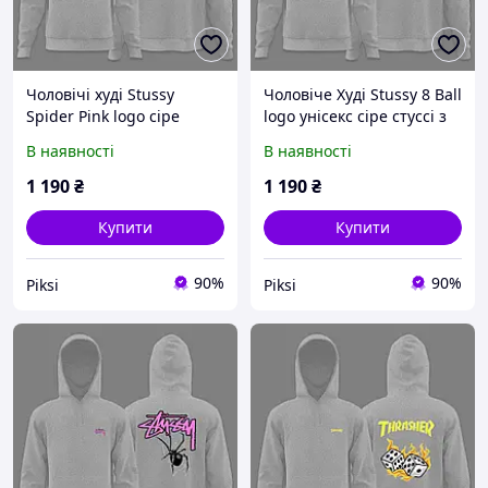
Чоловічі худі Stussy
Чоловіче Худі Stussy 8 Ball
Spider Pink logo сіре
logo унісекс сіре стуссі з
толстовка з капюшоном
кулями кофта толстовка з
В наявності
В наявності
стуссі з павуком розовий
капюшоном
принт
1 190
₴
1 190
₴
Купити
Купити
90%
90%
Piksi
Piksi