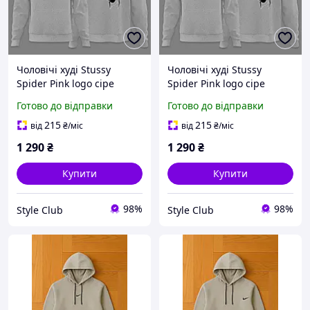
Чоловічі худі Stussy
Чоловічі худі Stussy
Spider Pink logo сіре
Spider Pink logo сіре
толстовка з капюшоном
толстовка з капюшоном
Готово до відправки
Готово до відправки
стуссі з павуком розовий
стуссі з павуком кофта XS
принт XS
215
215
від
₴
/міс
від
₴
/міс
1 290
₴
1 290
₴
Купити
Купити
98%
98%
Style Club
Style Club