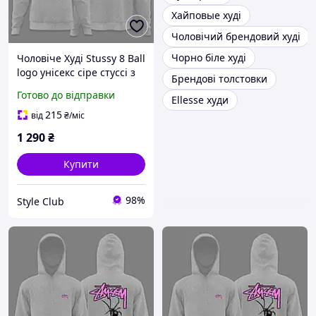
Хайповые худі
Чоловічий брендовий худі
Чорно біле худі
Чоловіче Худі Stussy 8 Ball
logo унісекс сіре стуссі з
Брендові толстовки
кулями кофта толстовка з
Готово до відправки
Ellesse худи
капюшоном XS
215
від
₴
/міс
1 290
₴
Купити
98%
Style Club