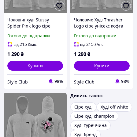
Чоловічі худі Stussy
Чоловіче Худі Thrasher
Spider Pink logo сіре
Logo сіре унісекс кофта
толстовка з капюшоном
Трешер чорна толстовка
Готово до відправки
Готово до відправки
стуссі з павуком рожевий
з капюшоном кофта XS
кофта XS
215
215
від
₴
/міс
від
₴
/міс
1 290
₴
1 290
₴
Купити
Купити
98%
98%
Style Club
Style Club
Дивись також
Сіре худі
Худі off white
Сіре худі champion
Худі туреччина
Худі бренд