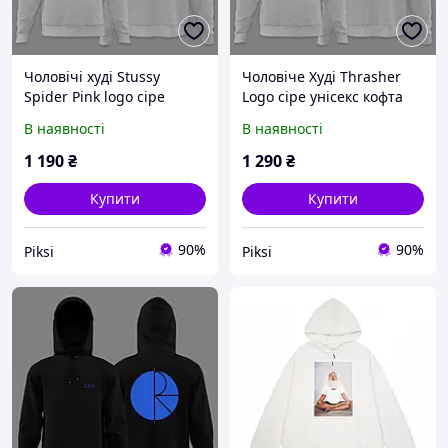
Чоловічі худі Stussy
Чоловіче Худі Thrasher
Spider Pink logo сіре
Logo сіре унісекс кофта
толстовка з капюшоном
Трешер чорна толстовка
В наявності
В наявності
стуссі з павуком кофта
з капюшоном кофта
1 190
₴
1 290
₴
Купити
Купити
90%
90%
Piksi
Piksi