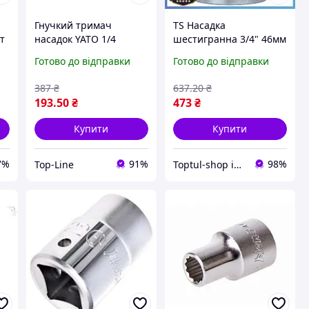
Гнучкий тримач
TS Насадка
шт
насадок YATO 1/4
шестигранна 3/4" 46мм
дюйма для викрутки
CrV Extra Line ULTRA
Готово до відправки
Готово до відправки
довжина 300 мм з
для ключа та викрутки
хром-ванадієвої сталі
хромванадієва сталь
387
₴
637
.20
₴
SHT55_Q
193
.50
₴
473
₴
Купити
Купити
7%
91%
98%
Top-Line
Toptul-shop інтернет магазин