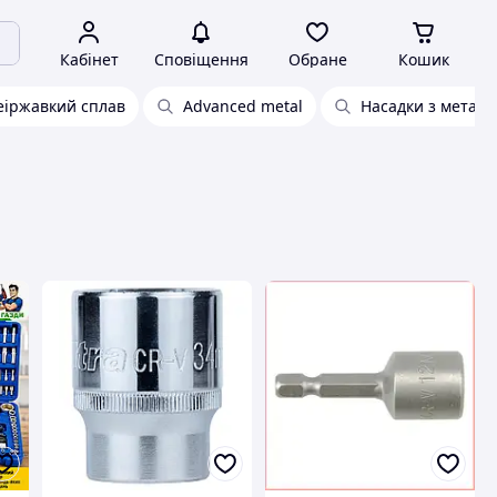
Кабінет
Сповіщення
Обране
Кошик
еіржавкий сплав
Advanced metal
Насадки з металу