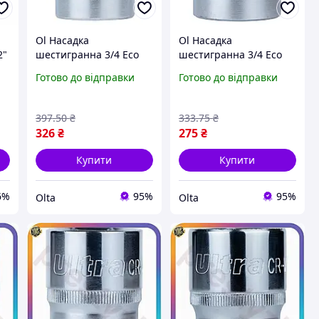
Ol Насадка
Ol Насадка
2"
шестигранна 3/4 Eco
шестигранна 3/4 Eco
Mod 34 мм CrV ULTRA
Mod 30 мм CrV ULTRA
Готово до відправки
Готово до відправки
для ключа
для гайковерта та
хромванадієва сталь
ключа хромванадієва
біт для гайковерта
сталь TOP22-G
397
.50
₴
333
.75
₴
TOP22-G
326
₴
275
₴
Купити
Купити
6%
95%
95%
Olta
Olta