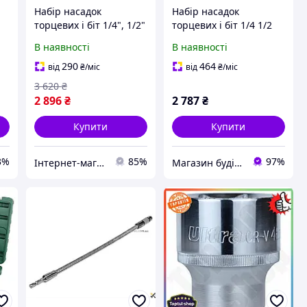
Набір насадок
Набір насадок
торцевих і біт 1/4", 1/2"
торцевих і біт 1/4 1/2
108шт Grad (6004275)
108 шт для ремонту
В наявності
В наявності
авто з хромванадієвої
сталі в кейсі
290
464
від
₴
/міс
від
₴
/міс
3 620
₴
2 896
₴
2 787
₴
Купити
Купити
3%
85%
97%
Інтернет-магазин SALE TOOLS
Магазин будівельних матеріалів "БУДУЄМО РАЗОМ"