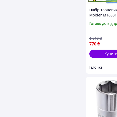
Набір торцевих
Molder MT6801
автомобілів 1/
Готово до відп
хром-ванадієва
насадки для га
VE-33
1 019
₴
770
₴
Купит
Гілочка