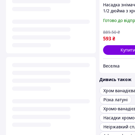
Насадка зніма
1/2 дюйма з хр
ванадієвої стал
Готово до відп
автосервісу та
автомобілів F
889
.50
₴
593
₴
Купит
Веселка
Дивись також
Хром ванадієва
Різка латуні
Неіржавкий сп