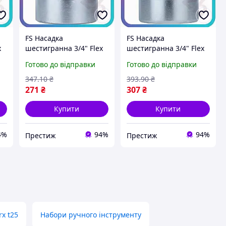
FS Насадка
FS Насадка
x
шестигранна 3/4" Flex
шестигранна 3/4" Flex
ля
Set 30мм CrV ULTRA для
Set 32 мм CrV для
Готово до відправки
Готово до відправки
ої
ключа та гайки
ключа та гайки
і
хромванадієва сталь
хромванадієва сталь
347
.10
₴
393
.90
₴
SET18-F
інструмент для р
271
₴
307
₴
SET18-F
Купити
Купити
4%
94%
94%
Престиж
Престиж
rx t25
Набори ручного інструменту