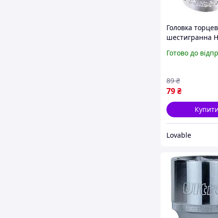
Головка торце
шестигранна H
16 мм, змінна 
Готово до відп
6-гранна хром-
ванадієва стал
89
₴
79
₴
Купит
Lovable