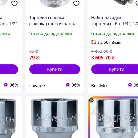
ва
Торцева головка
Набір насадок
ans 1/2"
(голівка) шестигранна
торцевих і біт 1/4", 1/
насадка
Hans 1/2" 15 мм,
110шт хромванадієва
равки
Готово до відправки
Готово до відправки
торцева насадка з
сталь пластиковий
ь Cr-V
хром-ванадієвої сталі
кейс
601
від
₴
/міс
Cr-V
89
₴
4 462
.50
₴
79
₴
3 605
.70
₴
и
Купити
Купити
96%
96%
9
Lovable
BestMix