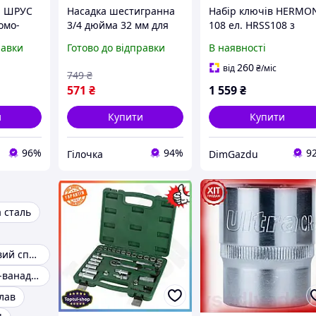
ч ШРУС
Насадка шестигранна
Набір ключів HERMO
омо-
3/4 дюйма 32 мм для
108 ел. HRSS108 з
і для
професійного
головками та
равки
Готово до відправки
В наявності
 ремонту
використання з
насадками з хром-
LAME
хромванадієвої сталі
ванадієвої сталі
260
від
₴
/міс
749
₴
VE-33
571
₴
1 559
₴
и
Купити
Купити
96%
94%
9
Гілочка
DimGazdu
 сталь
Хромо-ванадієвий сплав
Насадки хромо-ванадієвої сталі
лав