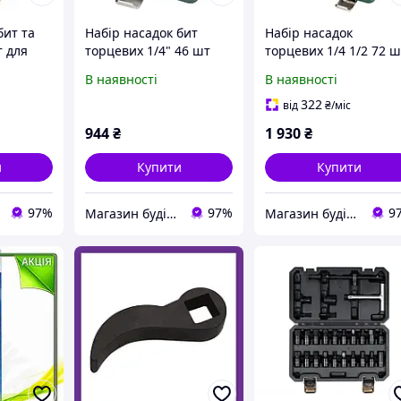
бит та
Набір насадок бит
Набір насадок
т для
торцевих 1/4" 46 шт
торцевих 1/4 1/2 72 
білів з
для ремонту
для ремонту
В наявності
В наявності
 сталі в
автомобілів з
автомобілів з
хромванадієвої сталі
хромванадієвої сталі
322
від
₴
/міс
944
₴
1 930
₴
и
Купити
Купити
97%
97%
9
Магазин будівельних матеріалів "БУДУЄМО РАЗОМ"
Магазин будівельних матеріалів "БУДУЄМО РАЗОМ"