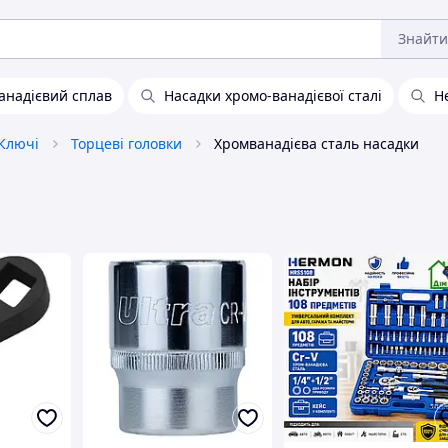
Знайти
анадієвий сплав
Насадки хромо-ванадієвої сталі
Н
Ключі
Торцеві головки
Хромванадієва сталь насадки