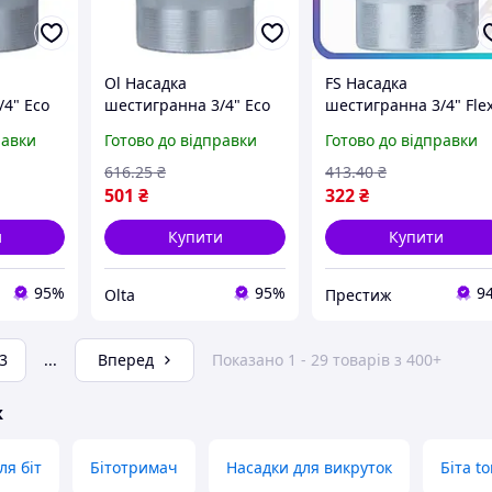
Ol Насадка
FS Насадка
4" Eco
шестигранна 3/4" Eco
шестигранна 3/4" Fle
 ULTRA
Mod 46 мм CrV ULTRA
Set 34мм CrV ULTRA д
равки
Готово до відправки
Готово до відправки
айки
для гайковерта та
ключа з хромванадієв
 сталь
ключа хромванадієва
сталі головка для болт
616
.25
₴
413
.40
₴
сталь TOP22-G
SET18-F
501
₴
322
₴
и
Купити
Купити
95%
95%
9
Olta
Престиж
3
...
Вперед
Показано 1 - 29 товарів з 400+
ж
ля біт
Бітотримач
Насадки для викруток
Біта to