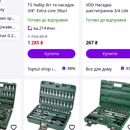
l
TS Набір біт та насадок
VDD Насадка
лу
3/8" Extra Line 39шт
шестигранна 3/4 Lite
Grad для ремонту
Pro 30 мм CrV ULTRA
Ріжково-накидних хромо-ванадієва сталь
Готово до відправки
Готово до відправки
автомобілів
для гайковерта та
Напайками неіржавка сталь
хромванадієва сталь
ключа хромванадієва
214
від
₴
/міс
торцеві насадки
сталь VDD11-S
Бюджетний метал 0.2 мм
1 733
.40
₴
SHT55_Q
1 285
₴
267
₴
Купити
Купити
98%
9
Toptul-shop інтернет магазин
Все для дому