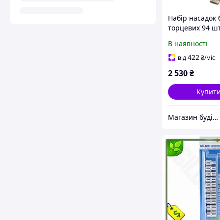
Набір насадок 
торцевих 94 ш
ремонту автомо
В наявності
хромванадієвої
кейсі
422
від
₴
/міс
2 530
₴
Купит
Магазин будівельних матеріалів "БУДУЄМО РАЗОМ"