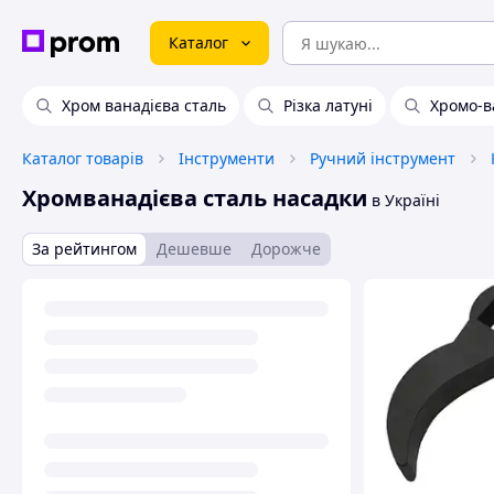
Каталог
Хром ванадієва сталь
Різка латуні
Хромо-в
Каталог товарів
Інструменти
Ручний інструмент
Хромванадієва сталь насадки
в Україні
За рейтингом
Дешевше
Дорожче