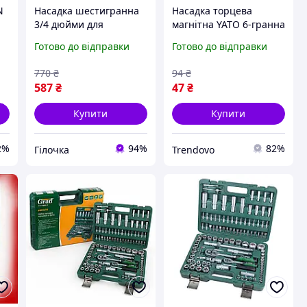
N
Насадка шестигранна
Насадка торцева
3/4 дюйми для
магнітна YATO 6-гранна
професійного
1/4 дюйма для
Готово до відправки
Готово до відправки
використання з
професійних робіт із
хромванадієвої сталі 34
хромо-ванадієвої сталі
770
₴
94
₴
мм. VE-33
587
₴
47
₴
Купити
Купити
2%
94%
82%
Гілочка
Trendovo