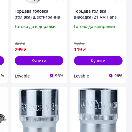
Торцева головка
Торцева голівка
(голівка) шестигранна
(насадка) 21 мм Hans
Hans 3/4" 22 мм, змінна
12-гранна 1/2" з хром-
Готово до відправки
Готово до відправки
і
насадка з хром-
ванадієвої сталі,
ванадієвої сталі Cr-V
автоінструмент
329
₴
129
₴
299
₴
119
₴
Купити
Купити
1%
96%
96%
Lovable
Lovable