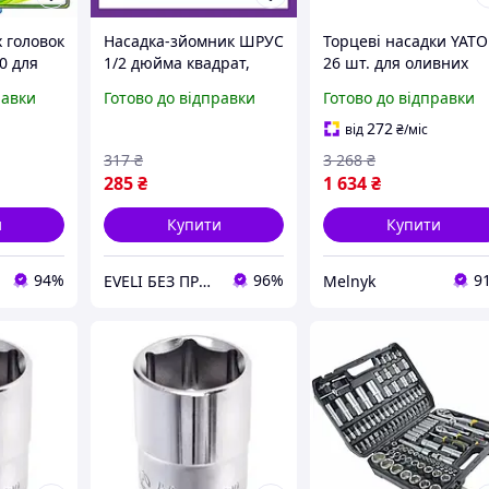
 головок
Насадка-зйомник ШРУС
Торцеві насадки YATO
0 для
1/2 дюйма квадрат,
26 шт. для оливних
2" 10шт
хром-ванадієва сталь,
пробок 3/8 дюйма з
равки
Готово до відправки
Готово до відправки
 сталь
7.5x2.5x1.2 см, вага 90
хромо-ванадієвої стал
йкове
г, антикорозійна
272
від
₴
/міс
стійкість
317
₴
3 268
₴
285
₴
1 634
₴
и
Купити
Купити
94%
96%
9
EVELI БЕЗ ПРЕДОПЛАТ
Melnyk