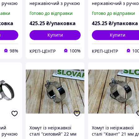
 ручкою
нержавіючий з ручкою
нержавіючий з ручк
.)
8-12 мм (50 шт.)
10-16 мм (50 шт.)
равки
Готово до відправки
Готово до відправки
ковка
425
.25
₴/упаковка
425
.25
₴/упаковка
и
Купити
Купити
98%
100%
10
КРЕП-ЦЕНТР
КРЕП-ЦЕНТР
ний
Хомут із неіржавкої
Хомут із неіржавкої
 ручкою
сталі "силовий" 22 мм
сталі "Квант" 21 мм д