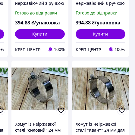
ою
нержавіючий з ручкою
нержавіючий з ручкою
12-20 мм (50 шт.)
16-27 мм (50 шт.)
Готово до відправки
Готово до відправки
394
.88
₴/упаковка
394
.88
₴/упаковка
Купити
Купити
0%
100%
100%
КРЕП-ЦЕНТР
КРЕП-ЦЕНТР
Хомут із неіржавкої
Хомут із неіржавкої
ля
сталі "силовий" 24 мм
сталі "Квант" 24 мм для