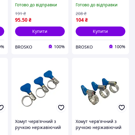
Квант для кріплення
потужних з'єднань 80-
Готово до відправки
Готово до відправки
ий
68-73 мм із високою
85 мм надійність і
міцністю
довговічність
191
₴
208
₴
95
.50
₴
104
₴
Купити
Купити
0%
100%
100%
BROSKO
BROSKO
Хомут черв'ячний з
Хомут черв'ячний з
й
ручкою нержавіючий
ручкою нержавіючий
12х20 мм. (50 шт.)
20х32 мм. (50 шт.).