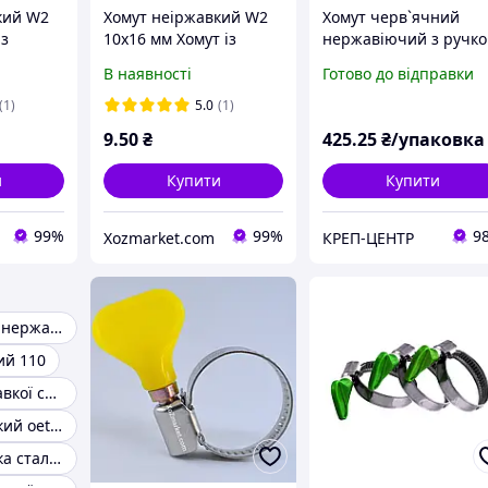
кий W2
Хомут неіржавкий W2
Хомут черв`ячний
із
10х16 мм Хомут із
нержавіючий з ручк
метеликом із
8-12 мм (50 шт.)
В наявності
Готово до відправки
лі
неіржавкої сталі
 із
"OPTIMA" Хомут із
(1)
5.0
(1)
чний
ручкою черв'ячний
9
.50
₴
425
.25
₴/упаковка
и
Купити
Купити
99%
99%
9
Xozmarket.com
КРЕП-ЦЕНТР
Хомут трубний нержавіючий
ий 110
Хомут із неіржавкої сталі 12 20
Хомут неіржавкий oetiker
Хомут неіржавка сталь 16-25