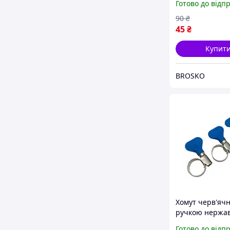
Готово до відп
надійний і міц
варіант
90
₴
45
₴
Купит
BROSKO
Хомут черв'ячн
ручкою нержа
25х40 мм. (50 ш
Готово до відп