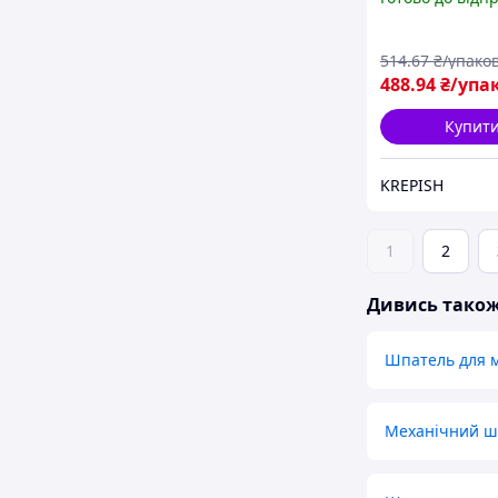
514
.67
₴/упако
488
.94
₴/упа
Купит
KREPISH
1
2
Дивись тако
Шпатель для м
Механічний ш