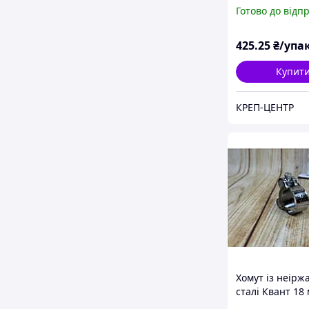
20-32 мм (50 шт
Готово до відп
425
.25
₴/упа
Купит
КРЕП-ЦЕНТР
Хомут із неірж
сталі Квант 18
кріплення 26-2