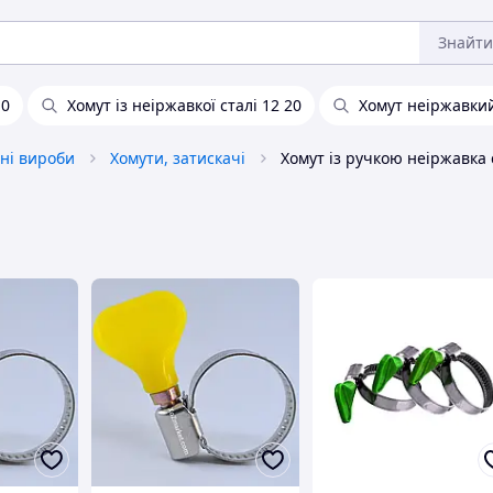
Знайти
10
Хомут із неіржавкої сталі 12 20
Хомут неіржавкий
ні вироби
Хомути, затискачі
Хомут із ручкою неіржавка 