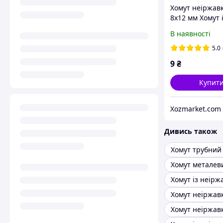
Хомут неіржав
8х12 мм Хомут 
метеликом із
В наявності
неіржавкої ста
"OPTIMA" Хомут
5.0
ручкою черв'я
9
₴
Купит
Xozmarket.com
Дивись також
Хомут металев