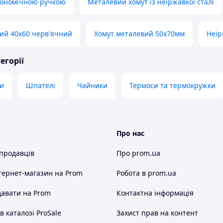
гономічною ручкою
Металевий хомут із неіржавкої сталі
ий 40х60 черв'ячний
Хомут металевий 50х70мм
Неір
егорії
ки
Шпателі
Чайники
Термоси та термокружки
Про нас
 продавців
Про prom.ua
тернет-магазин
на Prom
Робота в prom.ua
авати на Prom
Контактна інформація
 каталозі ProSale
Захист прав на контент