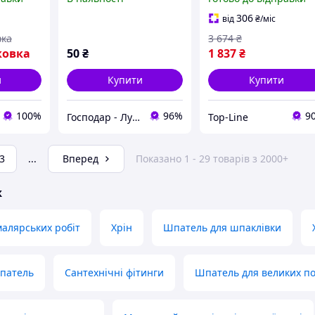
швидкознімний хомут
шлангів універсальні
для підключення
затискачі з неіржавко
306
від
₴
/міс
газових приладів
сталі
вка
3 674
₴
ковка
50
₴
1 837
₴
и
Купити
Купити
100%
96%
9
Господар - Луцьк
Top-Line
3
...
Вперед
Показано 1 - 29 товарів з 2000+
ж
алярських робіт
Хрін
Шпатель для шпаклівки
патель
Сантехнічні фітинги
Шпатель для великих п