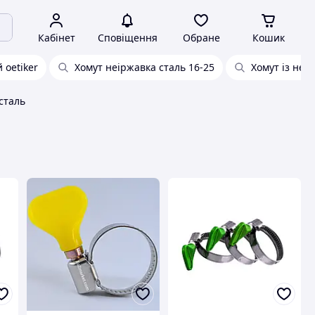
Кабінет
Сповіщення
Обране
Кошик
 oetiker
Хомут неіржавка сталь 16-25
Хомут із неір
сталь