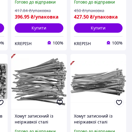
Готово до відправки
Готово до відправки
417
.84
₴/упаковка
450
₴/упаковка
396
.95
₴/упаковка
427
.50
₴/упаковка
Купити
Купити
0%
100%
100%
KREPISH
KREPISH
ів
Хомут затискний із
Хомут затискний із
неіржавкої сталі
неіржавкої сталі
4.6х125мм для
4.6х200 мм для
Готово до відправки
Готово до відправки