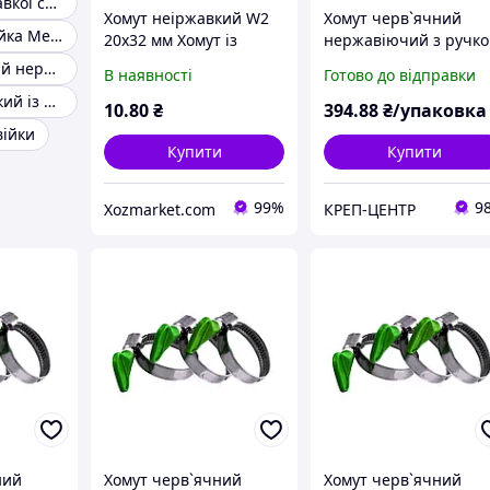
Хомут із неіржавкої сталі 100 120
Хомут неіржавкий W2
Хомут черв`ячний
Хомут Нержавійка Метелик
20х32 мм Хомут із
нержавіючий з ручк
метеликом із
12-20 мм (50 шт.)
Хомут настінний нержавіючий
В наявності
Готово до відправки
неіржавкої сталі
Хомут неіржавкий із ручкою
"OPTIMA" Хомут із
10
.80
₴
394
.88
₴/упаковка
ручкою черв'ячний
війки
Купити
Купити
99%
9
Xozmarket.com
КРЕП-ЦЕНТР
ний
Хомут черв`ячний
Хомут черв`ячний