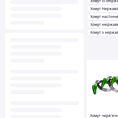
Хомут з нержа
Хомут черв`яч