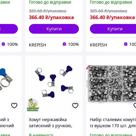
равки
Готово до відправки
Готово до відправки
ний
385
.68
₴/упаковка
385
.68
₴/упаковка
366
.40
₴/упаковка
366
.40
₴/упаковка
и
Купити
Купити
100%
100%
10
KREPISH
KREPISH
ий з
Хомут нержавійка
Набір сталевих хомут
віючий
затискний з ручкою,
із вушком 170 шт. для
т.).
зручний
кріплення труб і
равки
В наявності
Готово до відправки