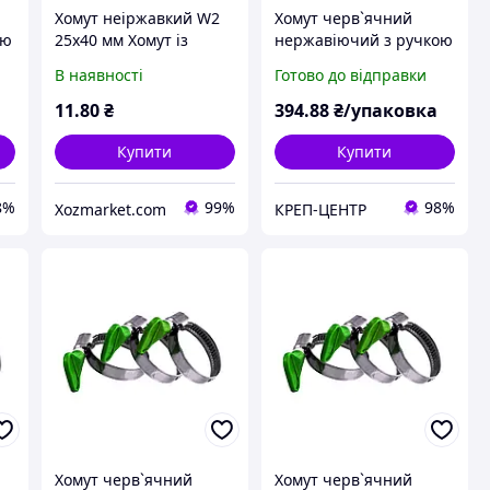
Хомут неіржавкий W2
Хомут черв`ячний
ою
25х40 мм Хомут із
нержавіючий з ручкою
метеликом із
16-27 мм (50 шт.)
В наявності
Готово до відправки
неіржавкої сталі
"OPTIMA" Хомут із
11
.80
₴
394
.88
₴/упаковка
ручкою черв'ячний
Купити
Купити
8%
99%
98%
Xozmarket.com
КРЕП-ЦЕНТР
Хомут черв`ячний
Хомут черв`ячний