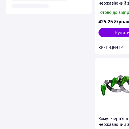
нержавіючий з
20-32 мм (50 шт
Готово до відп
425
.25
₴/упа
Купит
КРЕП-ЦЕНТР
Хомут черв`яч
нержавіючий з