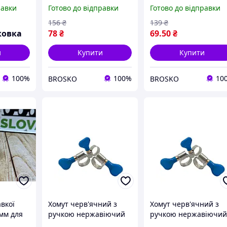
.)
із діапазоном 60-63 мм
кріплення 52-55 мм,
равки
Готово до відправки
Готово до відправки
для надійного
надійний і довговічн
кріплення
аксесуар
156
₴
139
₴
ковка
78
₴
69
.50
₴
и
Купити
Купити
100%
100%
10
BROSKO
BROSKO
авкої
Хомут черв'ячний з
Хомут черв'ячний з
 мм для
ручкою нержавіючий
ручкою нержавіючи
8 мм
8х12 мм. (50 шт.).
10х16 мм. (50 шт.)