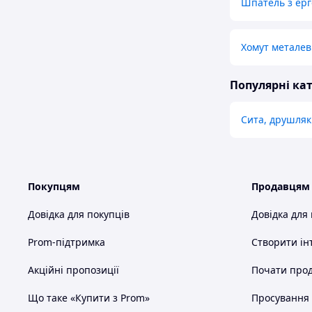
Шпатель з ер
Хомут металев
Популярні кат
Сита, друшля
Покупцям
Продавцям
Довідка для покупців
Довідка для
Prom-підтримка
Створити ін
Акційні пропозиції
Почати прод
Що таке «Купити з Prom»
Просування в