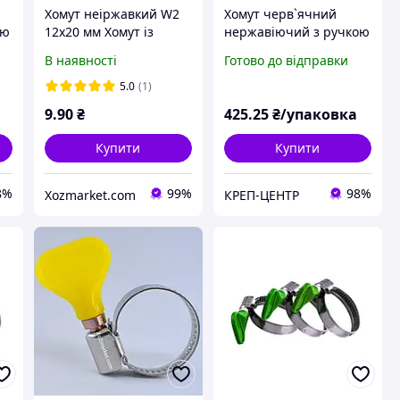
Хомут неіржавкий W2
Хомут черв`ячний
ою
12х20 мм Хомут із
нержавіючий з ручкою
метеликом із
10-16 мм (50 шт.)
В наявності
Готово до відправки
неіржавкої сталі
"OPTIMA" Хомут із
5.0
(1)
ручкою черв'ячний
9
.90
₴
425
.25
₴/упаковка
Купити
Купити
8%
99%
98%
Xozmarket.com
КРЕП-ЦЕНТР