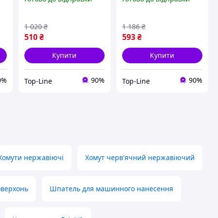
кріплення кабелів і
кріплення кабелів і
ї
труб 100 шт.
труб 100 шт.
1 020
₴
1 186
₴
510
₴
593
₴
Купити
Купити
0%
90%
90%
Top-Line
Top-Line
Хомути нержавіючі
Хомут черв'ячний нержавіючий
оверхонь
Шпатель для машинного нанесення