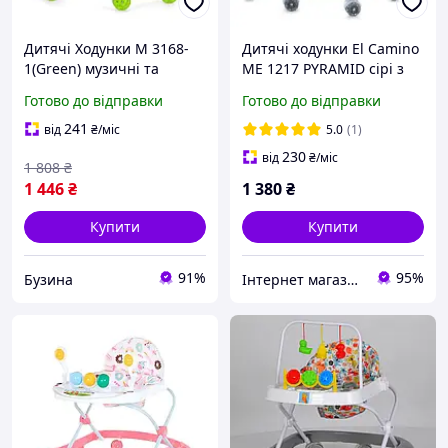
Дитячі Ходунки M 3168-
Дитячі ходунки El Camino
1(Green) музичні та
ME 1217 PYRAMID сірі з
світлові ефекти, зі
музикою, підсвіткою, 8
Готово до відправки
Готово до відправки
стопором buzyna
колесами, складні, до 15
кг
241
від
₴
/міс
5.0
(1)
230
від
₴
/міс
1 808
₴
1 446
₴
1 380
₴
Купити
Купити
91%
95%
Бузина
Інтернет магазин дитячих товарів Sophie-shop