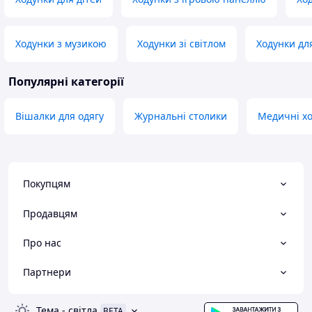
Ходунки з музикою
Ходунки зі світлом
Ходунки дл
Популярні категорії
Вішалки для одягу
Журнальні столики
Медичні х
Покупцям
Продавцям
Про нас
Партнери
Тема
-
світла
BETA