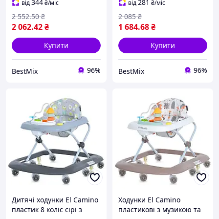
344
281
від
₴
/міс
від
₴
/міс
2 552
.50
₴
2 085
₴
2 062
.42
₴
1 684
.68
₴
Купити
Купити
96%
96%
BestMix
BestMix
Дитячі ходунки El Camino
Ходунки El Camino
пластик 8 коліс сірі з
пластикові з музикою та