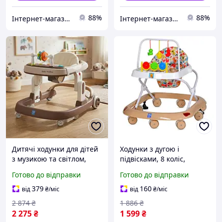
88%
88%
Інтернет-магазин "Vel24"
Інтернет-магазин "Vel24"
Дитячі ходунки для дітей
Ходунки з дугою і
з музикою та світлом,
підвісками, 8 коліс,
ходунки для малюків з
стопори, світло та звук,
Готово до відправки
Готово до відправки
ігровою дугою та
бежеві (M 0541C-13)
силіконовими колесами
379
160
від
₴
/міс
від
₴
/міс
2 874
₴
1 886
₴
2 275
₴
1 599
₴