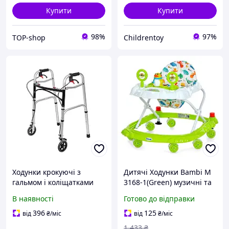
Купити
Купити
98%
97%
TOP-shop
Childrentoy
Ходунки крокуючі з
Дитячі Ходунки Bambi M
гальмом і коліщатками
3168-1(Green) музичні та
PR-450
світлові ефекти, зі
В наявності
Готово до відправки
стопором, Lala.in.ua
396
125
від
₴
/міс
від
₴
/міс
1 433
₴