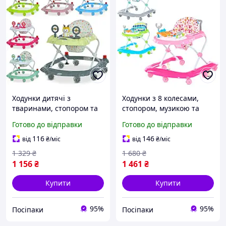
Ходунки дитячі з
Ходунки з 8 колесами,
тваринами, стопором та
стопором, музикою та
світломузикою (M 3168-1)
світлом, 3 кольори,
Готово до відправки
Готово до відправки
безпечні для малюків (M
6077)
116
146
від
₴
/міс
від
₴
/міс
1 329
₴
1 680
₴
1 156
₴
1 461
₴
Купити
Купити
95%
95%
Посіпаки
Посіпаки