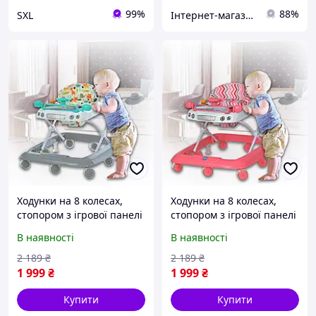
99%
88%
SXL
Інтернет-магазин "Vel24"
Ходунки на 8 колесах,
Ходунки на 8 колесах,
стопором з ігрової панелі
стопором з ігрової панелі
та кермом Bambi M 6061-
та кермом Bambi M 6061-
В наявності
В наявності
11-4 Сіро-блакитний
8 Рожевий
2 189
₴
2 189
₴
1 999
₴
1 999
₴
Купити
Купити