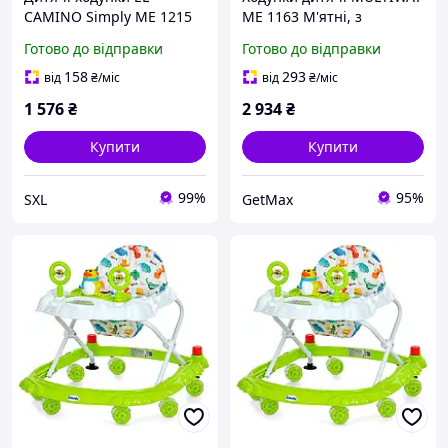
CAMINO Simply ME 1215
ME 1163 М'ятні, з
Green з музикою і світлом
функцією "Перші кроки",
Готово до відправки
Готово до відправки
пластикові 8 коліс для
музикою, світлом, 6
перших кроків малюка
колесами та стопорами
158
293
від
₴
/міс
від
₴
/міс
1 576
₴
2 934
₴
Купити
Купити
99%
95%
SXL
GetMax