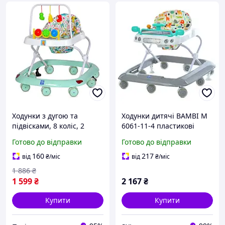
Ходунки з дугою та
Ходунки дитячі BAMBI M
підвісками, 8 коліс, 2
6061-11-4 пластикові
стопори, музика та світло,
регульовані по висоті 8
Готово до відправки
Готово до відправки
батарейки, м ятні (M
коліс музика світло для
0541C-10)
малюків вдома
160
217
від
₴
/міс
від
₴
/міс
1 886
₴
1 599
₴
2 167
₴
Купити
Купити