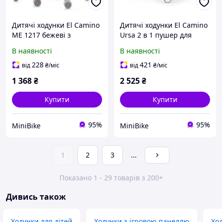
Дитячі ходунки El Camino
Дитячі ходунки El Camino
ME 1217 бежеві з
Ursa 2 в 1 пушер для
музикою та стопором для
малюків рожеві з
В наявності
В наявності
малюків ходунки з
музичною панеллю та
колесами
коліщатками
228
421
від
₴
/міс
від
₴
/міс
1 368
₴
2 525
₴
Купити
Купити
95%
95%
MiniBike
MiniBike
1
2
3
...
Показано 1 - 29 товарів з 200+
Дивись також
Ходунки для дітей
Ходунки з ігровою панеллю
Хо