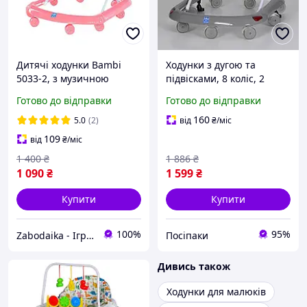
Дитячі ходунки Bambi
Ходунки з дугою та
5033-2, з музичною
підвісками, 8 коліс, 2
панеллю, м'яким
стопори, музика та світло,
Готово до відправки
Готово до відправки
сидінням, стопорами та 8
батарейки, сірі (M 0541C-
колесами
11)
160
5.0
(2)
від
₴
/міс
109
від
₴
/міс
1 400
₴
1 886
₴
1 090
₴
1 599
₴
Купити
Купити
100%
95%
Zabodaika - Іграшки які люблять діти
Посіпаки
Дивись також
Ходунки для малюків