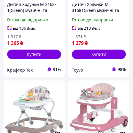
Дитячі Ходунки M 3168-
Дитячі Ходунки M
1(Green) музичні та
31681Green музичні та
світлові ефекти, зі
світлові ефекти зі
Готово до відправки
Готово до відправки
стопором
стопором Toyvoo
136
213
від
₴
/міс
від
₴
/міс
1 517
₴
1 671
₴
1 365
₴
1 279
₴
Купити
Купити
91%
98%
Крафтер Тех
Toyvo