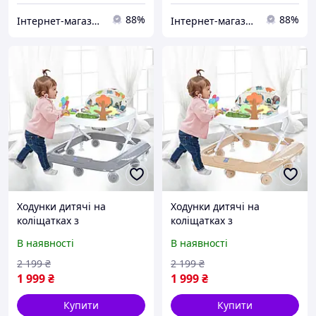
88%
88%
Інтернет-магазин "Vel24"
Інтернет-магазин "Vel24"
Ходунки дитячі на
Ходунки дитячі на
коліщатках з
коліщатках з
регулюванням висоти та
регулюванням висоти та
В наявності
В наявності
ігровою музичною
ігровою музичною
панеллю Bambi M 6134-
панеллю Bambi M 6134-
2 199
₴
2 199
₴
11 Сірий
13 Бежевий
1 999
₴
1 999
₴
Купити
Купити