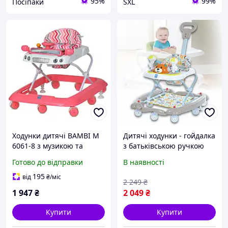
95%
99%
Посіпаки
SXL
Ходунки дитячі BAMBI M
Дитячі ходунки - гойдалка
6061-8 з музикою та
з батьківською ручкою
світлом пластикові
управління та стопором
Готово до відправки
В наявності
регульовані по висоті 8
Bambi M 3656A-S-11
коліс для дому малюків
Бежевий
195
від
₴
/міс
2 249
₴
1 947
₴
2 049
₴
Купити
Купити