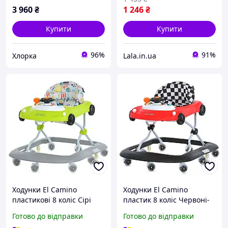
3 960
₴
1 246
₴
Купити
Купити
96%
91%
Хлорка
Lala.in.ua
Ходунки El Camino
Ходунки El Camino
пластикові 8 коліс Сірі
пластик 8 коліс Червоні-
Зелені з музикою та
Чорні з музикою та
Готово до відправки
Готово до відправки
стопором безпеки
стопорами безпеки