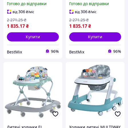
музикою та стопорами
стопорами, 8 коліс,
Готово до відправки
Готово до відправки
безпеки
коричневі
306
306
від
₴
/міс
від
₴
/міс
2 271
.25
₴
2 271
.25
₴
1 835
.17
₴
1 835
.17
₴
Купити
Купити
96%
96%
BestMix
BestMix
Дитячі ходунки EL
Ходунки дитячі MULTIWAY