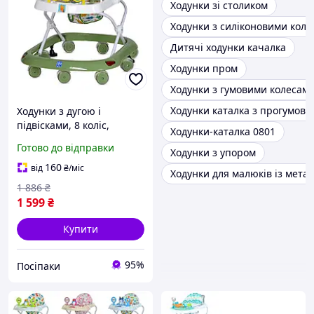
Ходунки зі столиком
Ходунки з силіконовими кол
Дитячі ходунки качалка
Ходунки пром
Ходунки з гумовими колесам
Ходунки каталка з прогумов
Ходунки з дугою і
підвісками, 8 коліс,
Ходунки-каталка 0801
стопори, світло та звук,
Готово до відправки
Ходунки з упором
зелені (M 0541C-12)
160
від
₴
/міс
Ходунки для малюків із мета
1 886
₴
1 599
₴
Купити
95%
Посіпаки