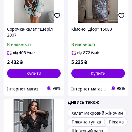
Сорочка-халат "Шеріл"
Кімоно "Діор" 15083
2007
В наявності
В наявності
405
872
від
₴
/міс
від
₴
/міс
2 432
₴
5 235
₴
Купити
Купити
98%
98%
Інтернет-магазин "Carmen"
Інтернет-магазин "Carmen"
Дивись також
Халат махровий жіночий
Пляжна туніка
Піжама
Шовковий халат