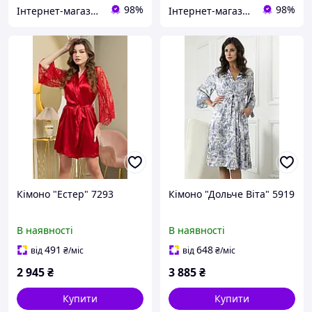
98%
98%
Інтернет-магазин "Carmen"
Інтернет-магазин "Carmen"
Кімоно "Естер" 7293
Кімоно "Дольче Віта" 5919
В наявності
В наявності
491
648
від
₴
/міс
від
₴
/міс
2 945
₴
3 885
₴
Купити
Купити