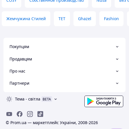
COSY
Собственное производство
Nusa
Без 
Жемчужина Стилей
ТЕТ
Ghazel
Fashion
Покупцям
Продавцям
Про нас
Партнери
Тема
-
світла
BETA
© Prom.ua — маркетплейс України, 2008-2026