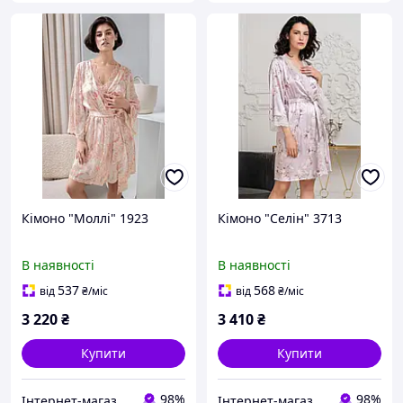
Кімоно "Моллі" 1923
Кімоно "Селін" 3713
В наявності
В наявності
537
568
від
₴
/міс
від
₴
/міс
3 220
₴
3 410
₴
Купити
Купити
98%
98%
Інтернет-магазин "Carmen"
Інтернет-магазин "Carmen"