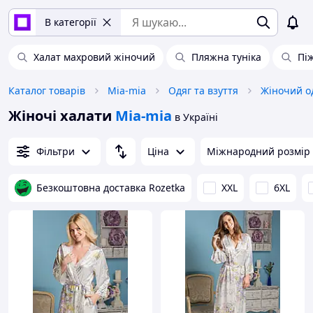
В категорії
Халат махровий жіночий
Пляжна туніка
Пі
Каталог товарів
Mia-mia
Одяг та взуття
Жіночий о
Жіночі халати
Mia-mia
в Україні
Фільтри
Ціна
Міжнародний розмір
Безкоштовна доставка Rozetka
XXL
6XL