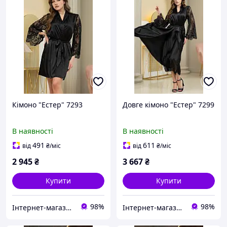
Кімоно "Естер" 7293
Довге кімоно "Естер" 7299
В наявності
В наявності
491
611
від
₴
/міс
від
₴
/міс
2 945
₴
3 667
₴
Купити
Купити
98%
98%
Інтернет-магазин "Carmen"
Інтернет-магазин "Carmen"