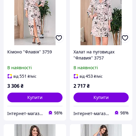
Кімоно "Флавія" 3759
Халат на пуговицах
"Флавия" 3757
В наявності
В наявності
551
453
від
₴
/міс
від
₴
/міс
3 306
₴
2 717
₴
Купити
Купити
98%
98%
Інтернет-магазин "Carmen"
Інтернет-магазин "Carmen"