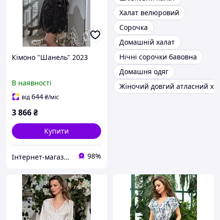
Халат велюровий
Сорочка
Домашній халат
Нічні сорочки бавовна
Кімоно "Шанель" 2023
Домашня одяг
В наявності
Жіночий довгий атласний ха
644
від
₴
/міс
3 866
₴
Купити
98%
Інтернет-магазин "Carmen"