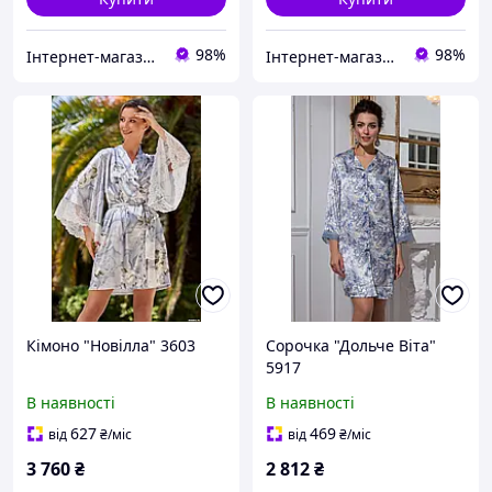
98%
98%
Інтернет-магазин "Carmen"
Інтернет-магазин "Carmen"
Кімоно "Новілла" 3603
Сорочка "Дольче Віта"
5917
В наявності
В наявності
627
469
від
₴
/міс
від
₴
/міс
3 760
₴
2 812
₴