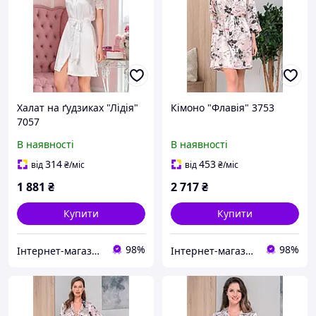
Халат на ґудзиках "Лідія"
Кімоно "Флавія" 3753
7057
В наявності
В наявності
314
453
від
₴
/міс
від
₴
/міс
1 881
₴
2 717
₴
Купити
Купити
98%
98%
Інтернет-магазин "Carmen"
Інтернет-магазин "Carmen"