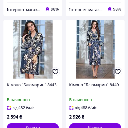
98%
98%
Інтернет-магазин "Carmen"
Інтернет-магазин "Carmen"
Кімоно "Блюмарин" 8443
Кімоно "Блюмарин" 8449
В наявності
В наявності
432
488
від
₴
/міс
від
₴
/міс
2 594
₴
2 926
₴
Купити
Купити