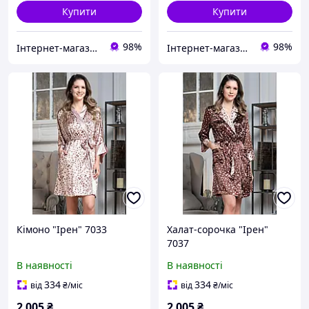
Купити
Купити
98%
98%
Інтернет-магазин "Carmen"
Інтернет-магазин "Carmen"
Кімоно "Ірен" 7033
Халат-сорочка "Ірен"
7037
В наявності
В наявності
334
334
від
₴
/міс
від
₴
/міс
2 005
₴
2 005
₴