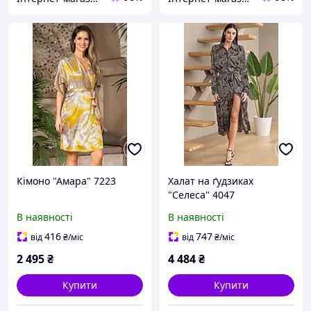
Кімоно "Амара" 7223
Халат на ґудзиках
"Селеса" 4047
В наявності
В наявності
416
747
від
₴
/міс
від
₴
/міс
2 495
₴
4 484
₴
Купити
Купити