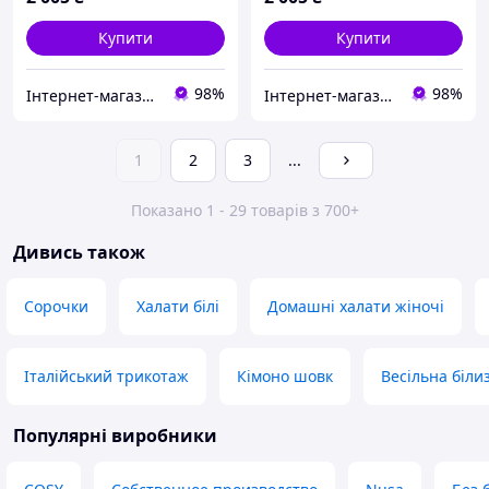
Купити
Купити
98%
98%
Інтернет-магазин "Carmen"
Інтернет-магазин "Carmen"
1
2
3
...
Показано 1 - 29 товарів з 700+
Дивись також
Сорочки
Халати білі
Домашні халати жіночі
Італійський трикотаж
Кімоно шовк
Весільна біли
Популярні виробники