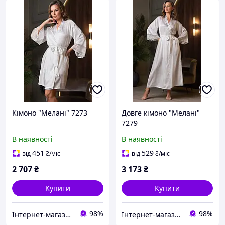
Кімоно "Мелані" 7273
Довге кімоно "Мелані"
7279
В наявності
В наявності
451
529
від
₴
/міс
від
₴
/міс
2 707
₴
3 173
₴
Купити
Купити
98%
98%
Інтернет-магазин "Carmen"
Інтернет-магазин "Carmen"