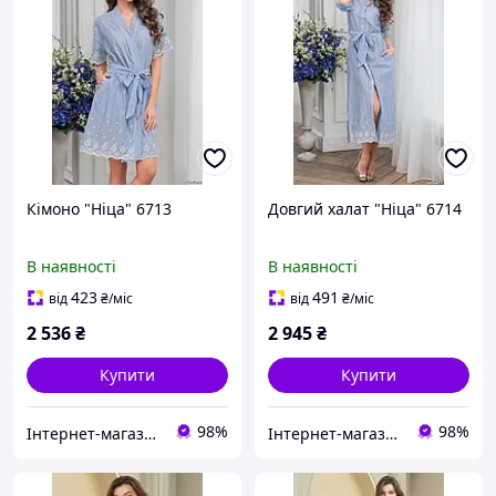
Кімоно "Ніца" 6713
Довгий халат "Ніца" 6714
В наявності
В наявності
423
491
від
₴
/міс
від
₴
/міс
2 536
₴
2 945
₴
Купити
Купити
98%
98%
Інтернет-магазин "Carmen"
Інтернет-магазин "Carmen"