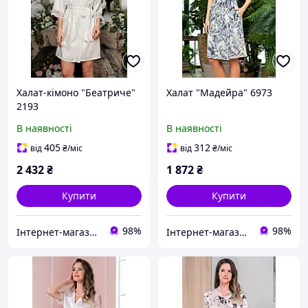
Халат-кімоно "Беатриче"
Халат "Мадейра" 6973
2193
В наявності
В наявності
405
312
від
₴
/міс
від
₴
/міс
2 432
₴
1 872
₴
Купити
Купити
98%
98%
Інтернет-магазин "Carmen"
Інтернет-магазин "Carmen"