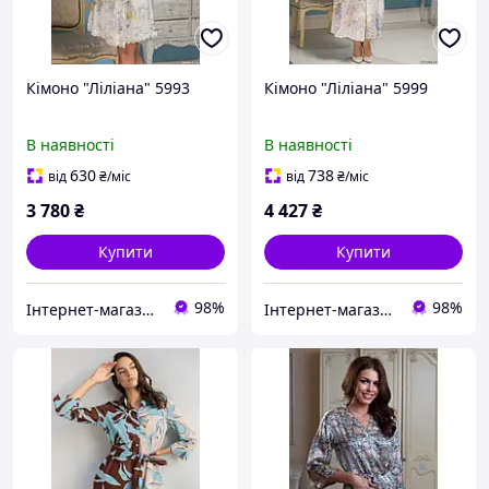
Кімоно "Ліліана" 5993
Кімоно "Ліліана" 5999
В наявності
В наявності
630
738
від
₴
/міс
від
₴
/міс
3 780
₴
4 427
₴
Купити
Купити
98%
98%
Інтернет-магазин "Carmen"
Інтернет-магазин "Carmen"