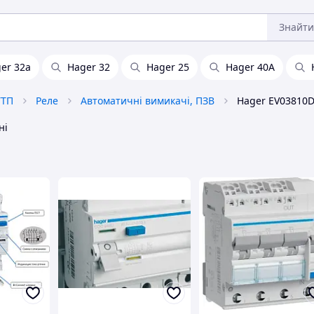
Знайти
er 32a
Hager 32
Hager 25
Hager 40А
УТП
Реле
Автоматичні вимикачі, ПЗВ
ні