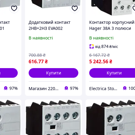
нтакт
Додатковий контакт
Контактор корпусний
01
2НВ+2НЗ EVA002
Hager 38А 3 полюси
07-
контактори EV007-
1НВ, котушка 230В АС
В наявності
В наявності
10...EV038-10,
EV03810C
5,
EVN022...EVN045,
874
від
₴
/міс
7 Hager
EVL014...EVL027 Hager
700
.88
₴
6 167
.72
₴
616
.77
₴
5 242
.56
₴
и
Купити
Купити
97%
97%
10
Магазин 220Vip
Electrica Store - інтернет магазин электрообладнання