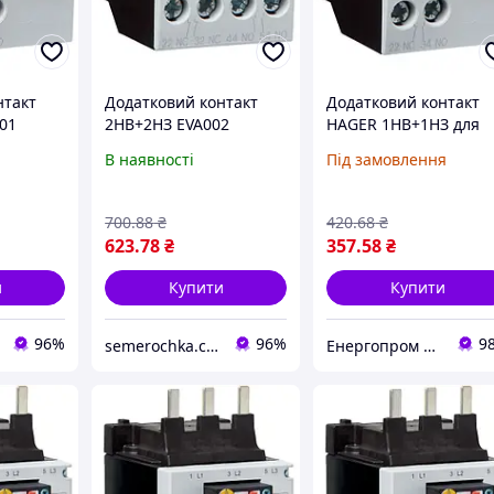
нтакт
Додатковий контакт
Додатковий контакт
01
2НВ+2НЗ EVA002
HAGER 1НВ+1НЗ для
07-
контактори EV007-
EV007-10 EV038-10
В наявності
Під замовлення
10...EV038-10,
EVN022 EVN045 EVL01
5,
EVN022...EVN045,
EVL027
7 Hager
EVL014...EVL027 Hager
700
.88
₴
420
.68
₴
623
.78
₴
357
.58
₴
и
Купити
Купити
96%
96%
9
semerochka.com.ua
Енергопром АО