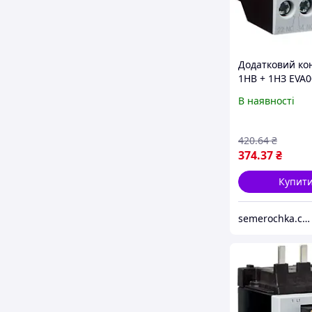
Додатковий ко
1НВ + 1НЗ EVA0
контактори EV0
В наявності
10...EV038-10,
EVN022...EVN04
EVL014...EVL02
420
.64
₴
374
.37
₴
Купит
semerochka.com.ua