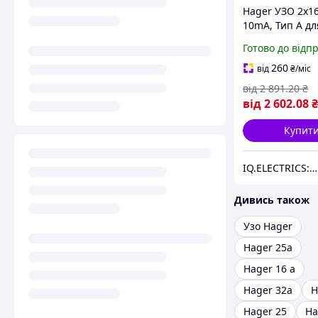
Hager УЗО 2x16
10mA, Тип A дл
захисту від
Готово до відп
електричного 
на DIN-рейку
260
від
₴
/міс
від
2 891
.20
₴
від
2 602
.08
₴
Купит
IQ.ELECTRICS: купити електрику оптом
Дивись також
Узо Hager
Hager 25a
Hager 16 a
Hager 32a
H
Hager 25
Ha