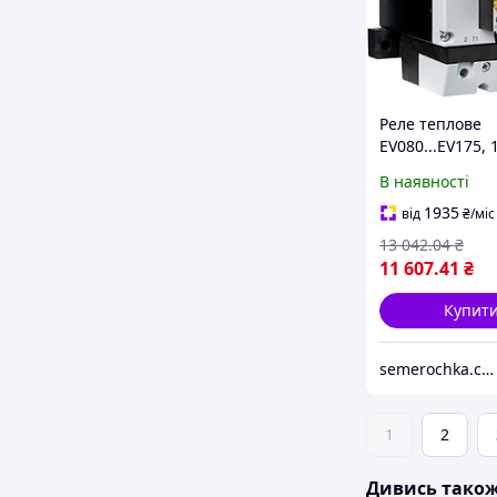
Реле теплове
EV080...EV175, 
1НЗ, 70-100А E
В наявності
Hager, для кон
Хагер електро
1935
від
₴
/міс
13 042
.04
₴
11 607
.41
₴
Купит
semerochka.com.ua
1
2
Дивись тако