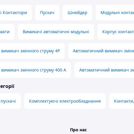
і Контактори
Пускач
Шнейдер
Модульні конта
омати
Вимикачі автоматичні модульні
Корпус контак
вимикач змінного струму 4P
Автоматичний вимикач змінн
вимикач змінного струму 400 А
Автоматичний вимикач змі
егорії
 пускачі
Комплектуючі електрообладнання
Контакти,
Про нас