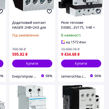
Додатковий контакт
Реле теплове
HAGER 2НВ+2НЗ для
EV080...EV175, 1НВ +
EV007-10 EV038-10
1НЗ, 50-70А EVB070D
Під замовлення
В наявності
4
EVN022 EVN045 EVL014
Hager, для контакторів
EVL027
Хагер електротеплове
1572
від
₴
/міс
700
.96
₴
10 600
.76
₴
595
.82
₴
9 434
.68
₴
Купити
Купити
8%
98%
96%
Енергопром АО
semerochka.com.ua