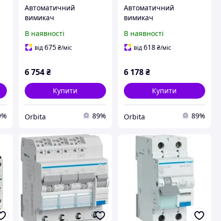
Автоматичний
Автоматичний
вимикач
вимикач
му
диференційного струму
диференційного струму
В наявності
В наявності
+N
Hager Ada916D
HAGER ADC920D
16A/30mA Тип A
675
618
від
₴
/міс
від
₴
/міс
6 754
₴
6 178
₴
Купити
Купити
9%
89%
89%
Orbita
Orbita