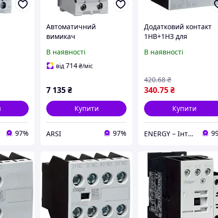
Автоматичний
Додатковий контакт
вимикач
1НВ+1НЗ для
о струму
диференційного струму
контакторів EV007-10
В наявності
В наявності
имикач
HAGER RCBO Вимикач
EV038-10, EVN022
о струму
диференційного струму
EVN045, EVL014 EVL02
714
від
₴
/міс
з ч. (ADC925D)
Hager EVA001
420
.68
₴
7 135
₴
340
.75
₴
и
Купити
Купити
97%
97%
9
ARSI
ENERGY – Інтернет-магазин електротоварів