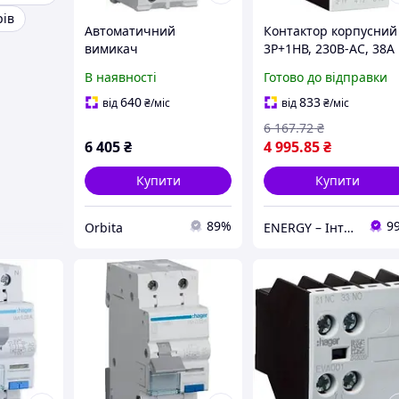
рів
Автоматичний
Контактор корпусний
вимикач
3P+1НВ, 230В-АС, 38А
диференційного струму
AC-3, Hager EV03810C
В наявності
Готово до відправки
HAGER ADC925D 1P+N
25A 30mA
640
833
від
₴
/міс
від
₴
/міс
6 167
.72
₴
6 405
₴
4 995
.85
₴
Купити
Купити
89%
9
Orbita
ENERGY – Інтернет-магазин електротоварів