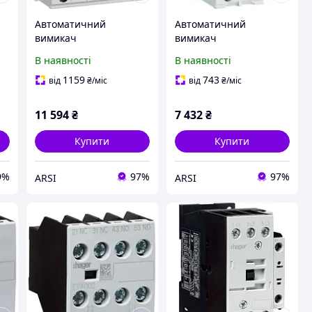
Автоматичний
Автоматичний
вимикач
вимикач
диференційного струму
диференційного струму
В наявності
В наявності
Hager Adz316D Rcbo 3 X
Hager Polo Надмірно-
1P+N 6Ka B 16A 30mA (A
струмовий 16A/30mA
1159
743
від
₴
/міс
від
₴
/міс
Qc/Qbb)
Тип A (Ada916D)
11 594
₴
7 432
₴
Купити
Купити
9%
97%
97%
ARSI
ARSI