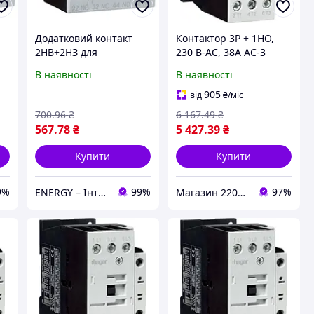
Додатковий контакт
Контактор 3P + 1НО,
2НВ+2НЗ для
230 В-АС, 38А AC-3
контакторів EV007-10
EV03810C Hager,
В наявності
В наявності
EV038-10, EVN022
корпусний магнітний
7,
EVN045, EVL014 EVL027,
пускач силовий, Хагер
905
від
₴
/міс
Hager EVA002
щитовий
700
.96
₴
6 167
.49
₴
567
.78
₴
5 427
.39
₴
Купити
Купити
9%
99%
97%
ENERGY – Інтернет-магазин електротоварів
Магазин 220Vip