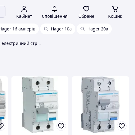
Кабінет
Сповіщення
Обране
Кошик
Hager 16 амперів
Hager 10a
Hager 20a
Hager EV03810D електричний струм