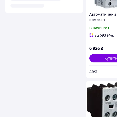
Автоматичний
вимикач
диференційног
В наявності
HAGER RCBO В
диференційног
693
від
₴
/міс
з ч. (ADC920D)
6 926
₴
Купит
ARSI