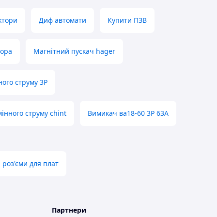
ктори
Диф автомати
Купити ПЗВ
тора
Магнітний пускач hager
ого струму 3P
нного струму chint
Вимикач ва18-60 3Р 63А
 роз'єми для плат
Партнери