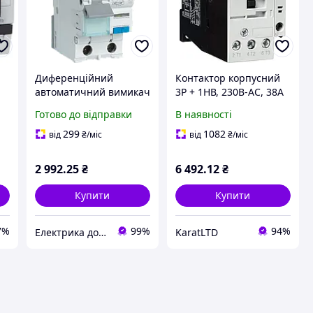
Диференційний
Контактор корпусний
автоматичний вимикач
3P + 1НВ, 230В-АС, 38А
1P+N 6kA C-20A 30mA A
AC-3 арт - EV03810C
Готово до відправки
В наявності
в
ADA970D для захисту
е
електричних мереж від
299
1082
від
₴
/міс
від
₴
/міс
перевантажень
2 992
.25
₴
6 492
.12
₴
Купити
Купити
7%
99%
94%
Електрика до дрібниць
KaratLTD