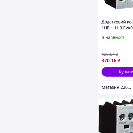
Додатковий ко
1НВ + 1НЗ EVA0
контактори EV0
В наявності
10...EV038-10,
EVN022...EVN04
EVL014...EVL02
420
.64
₴
370
.16
₴
Купит
Магазин 220Vip