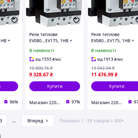
Реле теплове
Реле теплове
1НВ +
EV080...EV175, 1НВ +
EV080...EV175, 1НВ +
VB100D
1НЗ, 50-70А EVB070D
1НЗ, 70-100А EVB100D
В наявності
В наявності
такторів
Hager, для контакторів
Hager, для контакторі
теплове
Хагер електротеплове
Хагер електротеплов
1555
1913
від
₴
/міс
від
₴
/міс
10 600
.76
₴
13 042
.04
₴
9 328
.67
₴
11 476
.99
₴
и
Купити
Купити
96%
97%
9
Магазин 220Vip
Магазин 220Vip
3
...
Вперед
Показано 1 - 29 товарів з 300+
ж