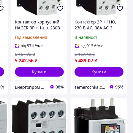
Контактор корпусний
Контактор 3P + 1НО,
HAGER 3P + 1н.в. 230В-
230 В-АС, 38А AC-3
АС 38А AC-3 EV03810C
EV03810C Hager,
Під замовлення
В наявності
корпусний магнітний
пускач силовий, Хагер
874
915
від
₴
/міс
від
₴
/міс
щитовий
6 167
.72
₴
6 167
.49
₴
5 242
.56
₴
5 489
.07
₴
Купити
Купити
0%
98%
96%
Енергопром АО
semerochka.com.ua