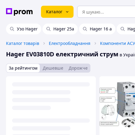
Каталог
Узо Hager
Hager 25a
Hager 16 a
Hag
Каталог товарів
Електрообладнання
Компоненти АС
Hager EV03810D електричний струм
в Украї
За рейтингом
Дешевше
Дорожче