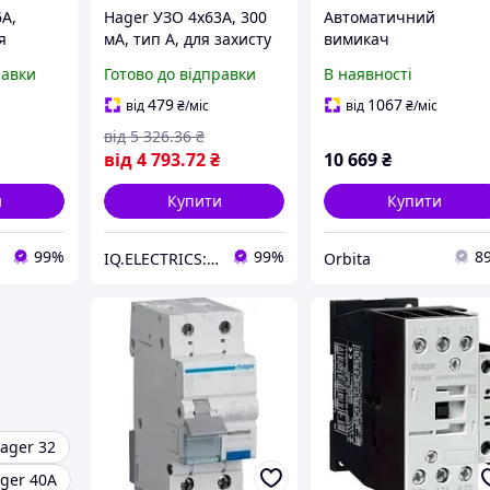
A,
Hager УЗО 4x63A, 300
Автоматичний
я
мА, тип A, для захисту
вимикач
від електричного
диференційного стру
равки
Готово до відправки
В наявності
струму
струму, DIN рейка
Hager ADZ316D 3X1P
16A 30mA
479
1067
від
₴
/міс
від
₴
/міс
від
5 326
.36
₴
від
4 793
.72
₴
10 669
₴
и
Купити
Купити
99%
99%
8
IQ.ELECTRICS: купити електрику оптом
Orbita
ager 32
ger 40А