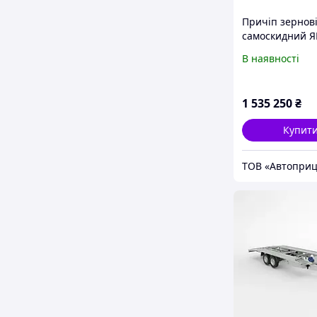
Причіп зернов
самоскидний Я
В наявності
1 535 250
₴
Купит