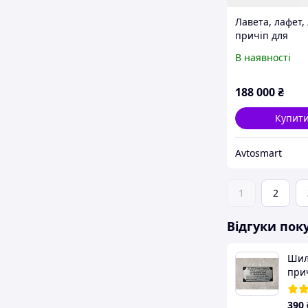
Лавета, лафет,
причіп для
перевезення л
В наявності
автомобілів Ca
4520/2S 2.7 t
188 000
₴
Купит
Avtosmart
1
2
Відгуки пок
Шиль
прич
390