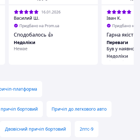
16.01.2026
20.
Василий Ш.
Іван К.
Придбано на Prom.ua
Придбано на P
Сподобалось 👍
Гарна якість з
Недоліки
Переваги
Немае
Був у наявності
Недоліки
Відсутні
ричіп-платформа
 причіп бортовий
Причіп до легкового авто
Двовісний причіп бортовий
2птс-9