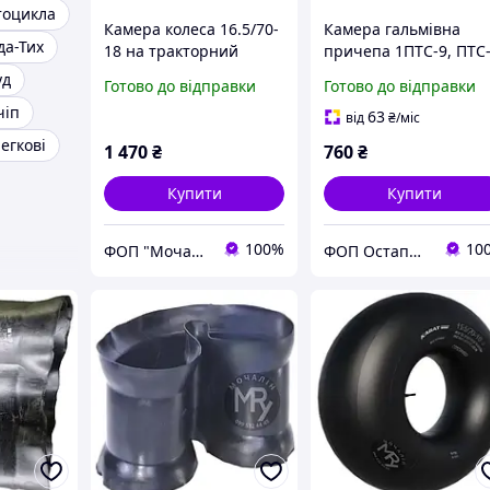
тоцикла
Камера колеса 16.5/70-
Камера гальмівна
а-Тих
18 на тракторний
причепа 1ПТС-9, ПТС-
причіп 2ПТС-9
2ПТС-9
уд
Готово до відправки
Готово до відправки
чіп
63
від
₴
/міс
егкові
1 470
₴
760
₴
Купити
Купити
100%
10
ФОП "Мочалін Р.Ю."
ФОП Остапчук Юрій Олександрович