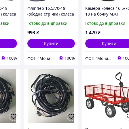
0-18
Фліппер 16.5/70-18
Камера колеса 16.5/7
) колеса
(ободна стрічка) колеса
18 на бочку МЖТ
ач
на бочку МЖТ
равки
Готово до відправки
Готово до відправки
993
₴
1 470
₴
и
Купити
Купити
100%
100%
10
ФОП "Мочалін Р.Ю."
ФОП "Мочалін Р.Ю."