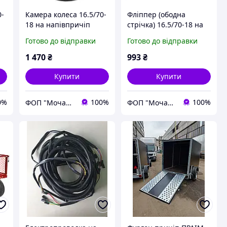
0-
Камера колеса 16.5/70-
Фліппер (ободна
18 на напівпричіп
стрічка) 16.5/70-18 на
НТС-5 | 16.5/70-18
напівпричіп НТС-5 |
Готово до відправки
Готово до відправки
v3.02.15-Kabat
16.5/70-18 v3.02.15-
Kabat
1 470
₴
993
₴
Купити
Купити
0%
100%
100%
ФОП "Мочалін Р.Ю."
ФОП "Мочалін Р.Ю."