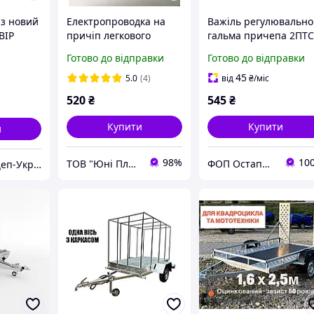
із новий
Електропроводка на
Важіль регулювально
ВІР
причіп легкового
гальма причепа 2ПТ
автомобіля 4 м без
13.3501136-51
Готово до відправки
Готово до відправки
підключення передніх
габаритів
45
5.0
(4)
від
₴
/міс
520
₴
545
₴
Купити
Купити
и
98%
10
ТОВ "Юні Пласт"
ФОП Остапчук Юрій Олександрович
ТОВ «Автоприцеп-Україна»