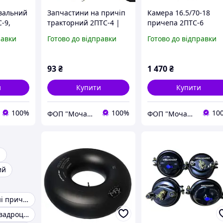
вальний
Запчастини на причіп
Камера 16.5/70-18
-9,
тракторний 2ПТС-4 |
причепа 2ПТС-6
3501136-
ремкомплекти,
равки
Готово до відправки
Готово до відправки
070
шпильки, маточини,
сальники, гайки
93
₴
1 470
₴
и
Купити
Купити
100%
100%
10
ФОП "Мочалін Р.Ю."
ФОП "Мочалін Р.Ю."
а
ий
Легкові двовісні причепи
Причепи для квадроцикла