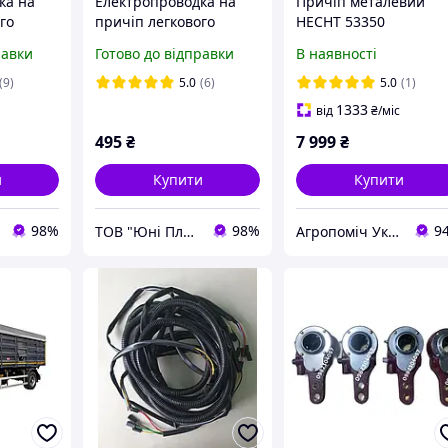
ка на
Електропроводка на
Причіп металевий
го
причіп легкового
HECHT 53350
 з
автомобіля 2,5 м без
равки
Готово до відправки
В наявності
передніх габаритів
(9)
5.0
(6)
5.0
(1)
1333
від
₴
/міс
495
₴
7 999
₴
и
Купити
Купити
98%
98%
9
ТОВ "Юні Пласт"
Агропоміч Україна