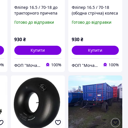
Фліпер 16.5 / 70-18 до
Фліпер 16.5 / 70-18
тракторного причепа
(ободна стрічка) колеса
2ПТС-6
до тракторного
Готово до відправки
Готово до відправки
причепа 2ПТС-9
930
₴
930
₴
Купити
Купити
0%
100%
100%
ФОП "Мочалін Р.Ю."
ФОП "Мочалін Р.Ю."