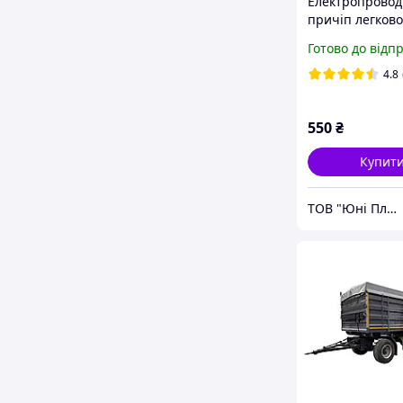
Електропровод
причіп легково
автомобіля 4 м.
Готово до відп
габаритами
4.8
550
₴
Купит
ТОВ "Юні Пласт"