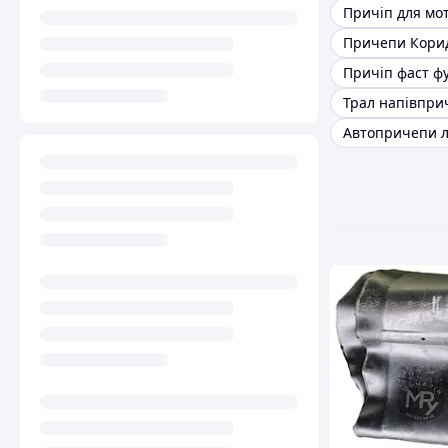
Причіп для мо
Причепи Корид
Причіп фаст ф
Трал напівпри
Автопричепи л