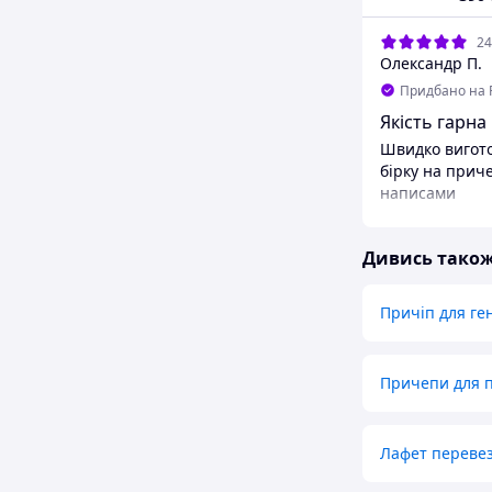
24
Олександр П.
Придбано на 
Якість гарна
Швидко вигото
бірку на прич
написами
Дивись тако
Причіп для ге
Причепи для п
Лафет переве