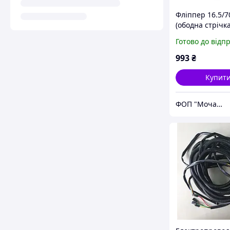
Фліппер 16.5/7
(ободна стрічка
на гноєрозкид
Готово до відп
ПРТ-10
993
₴
Купит
ФОП "Мочалін Р.Ю."