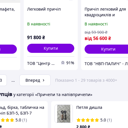
 лафета,
Легковий причіп
Причіп легковий для
квадроциклів и
егкових
мототехники КФА
В наявності
В наявності
rPlus
1600х2500
оцинкований
від
59 900
₴
91 800
₴
від
56 600
₴
Купити
и
Купити
91%
ТОВ "Центр Мийного Бізнесу"
Т
3
...
Вперед
Показано 1 - 29 товарів з 4000+
упців
у категорії «Причепи та напівпричепи»
д, бірка, табличка на
Петля дишла
іп БЗП-5, БЗП-7
5.0
(1)
5.0
(1)
₴
2 800
₴