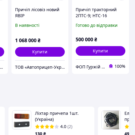
Причіп лісовіз новий
Причіп тракторний
ЯВІР
2ПТС-9; НТС-16
В наявності
Готово до відправки
500 000
₴
1 068 000
₴
Купити
Купити
100%
ФОП Гуржій В. М.
ОВ "НВП-ПАЛИЧ" - Львів
ТОВ «Автоприцеп-Україна»
Ліхтар причепа 1шт.
Елек
(Україна)
прич
авто
4.0
(2)
пере
130
₴
495