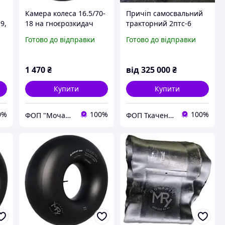
Камера колеса 16.5/70-
Причіп самосвальний
9,
18 на гноєрозкидач
тракторний 2птс-6
ПРТ-10
Готово до відправки
Готово до відправки
1 470
₴
від
325 000
₴
Купити
Купити
0%
100%
100%
ФОП "Мочалін Р.Ю."
ФОП Ткаченко Олег Валерьевич