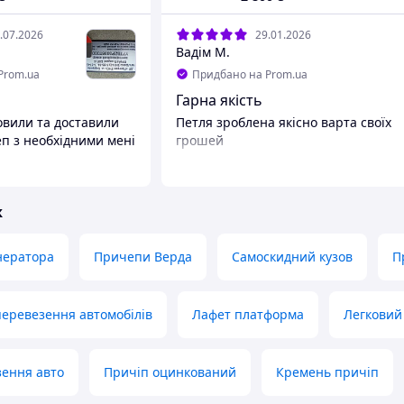
.07.2026
29.01.2026
Вадім М.
Prom.ua
Придбано на Prom.ua
Гарна якість
вили та доставили
Петля зроблена якісно варта своїх
еп з необхідними мені
грошей
ж
нератора
Причепи Верда
Самоскидний кузов
П
еревезення автомобілів
Лафет платформа
Легковий
зення авто
Причіп оцинкований
Кремень причіп