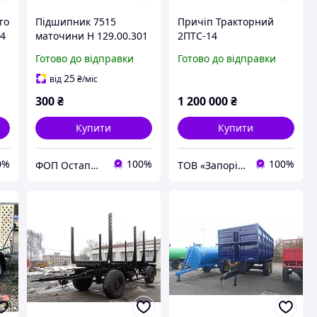
го
Підшипник 7515
Причіп Тракторний
С4
маточини Н 129.00.301
2ПТС-14
Готово до відправки
Готово до відправки
25
від
₴
/міс
300
₴
1 200 000
₴
Купити
Купити
0%
100%
100%
ФОП Остапчук Юрій Олександрович
ТОВ «Запорізький Зерновоз»