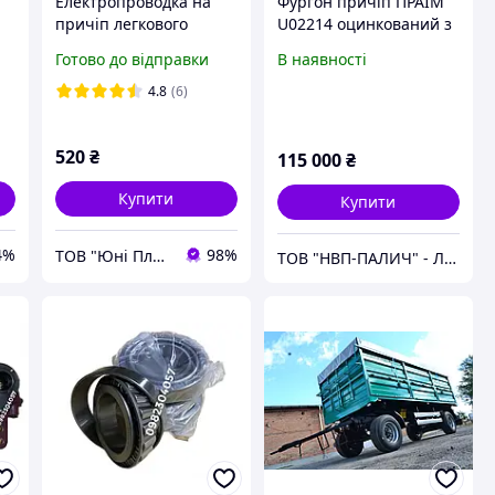
Електропроводка на
Фургон причіп ПРАІМ
причіп легкового
U02214 оцинкований з
автомобіля 2,5 м. з
водостійкої фанери
Готово до відправки
В наявності
габаритами
4.8
(6)
520
₴
115 000
₴
Купити
Купити
4%
98%
ТОВ "Юні Пласт"
ТОВ "НВП-ПАЛИЧ" - Львів