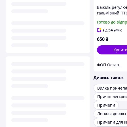
Важіль регулю
гальмівний ПТС
МЖТ, ПРТ 500-
Готово до відп
05, 105.082.01.
54
від
₴
/міс
650
₴
Купит
ФОП Остапчук Юрій Олександрович
Дивись також
Вилка причеп
Причіп легков
Причепи