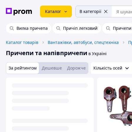
Каталог
В категорії
Вилка причепа
Причіп легковий
Причепи
Каталог товарів
Вантажівки, автобуси, спецтехніка
П
Причепи та напівпричепи
в Україні
За рейтингом
Дешевше
Дорожче
Кількість осей