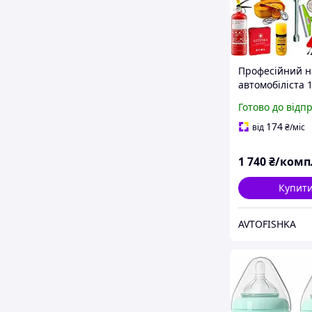
Професійний н
автомобіліста 
безпеки, комфо
Готово до відп
екстрених ситу
дорозі
174
від
₴
/міс
1 740
₴/комп
Купит
AVTOFISHKA