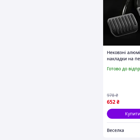
Нековзні алюмі
накладки на пе
автомобілів
Готово до відп
покращення б
та комфорту F
978
₴
652
₴
Купит
Веселка