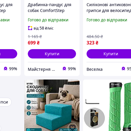
ус для
Драбинка-пандус для
Силіконові антиковзн
tep
собак ComfortStep
грипси для велосипе
ка та
комфорт, безпека та
червоні ергономічні
равки
Готово до відправки
Готово до відправки
для
легкий підйом для
ручки для комфорту т
нця
вашого
безпеки FLAME
58
від
₴
/міс
вихованця36х27х40см
1 165
₴
484
.50
₴
699
₴
323
₴
и
Купити
Купити
99%
99%
9
Майстерня Меблі Стиль
Веселка
іпси