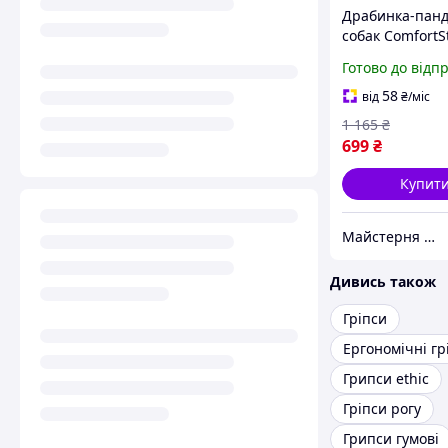
Драбинка-панд
собак ComfortS
комфорт, безпе
Готово до відп
легкий підйом 
вашого вихова
58
від
₴
/міс
36х25х40см
1 165
₴
699
₴
Купит
Майстерня Меблі Стиль
Дивись також
Гріпси
Ергономічні гр
Грипси ethic
Гріпси рогу
Грипси гумові