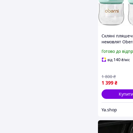
Скляні пляшеч
немовлят Ober
мл безпека, ко
Готово до відп
природне году
шт)
140
від
₴
/міс
1 800
₴
1 399
₴
Купит
Ya.shop