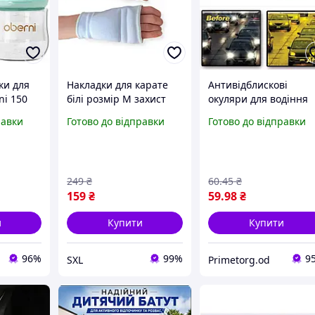
ки для
Накладки для карате
Антивідблискові
ni 150
білі розмір M захист
окуляри для водіння
мфорт та
для рук початковий
вночі Glasses Night
равки
Готово до відправки
Готово до відправки
вання (2
рівень еластичний
View 4366 комфорт та
матеріал комфорт та
безпека на дорозі
безпека під час
тренувань
249
₴
60
.45
₴
159
₴
59
.98
₴
и
Купити
Купити
96%
99%
9
SXL
Primetorg.od