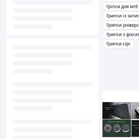
Гріпси для мтб
Грипси із зати
Грипси з фікса
Грипси сірі