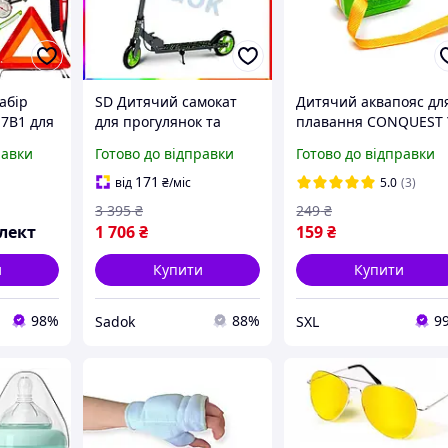
абір
SD Дитячий самокат
Дитячий аквапояс дл
17В1 для
для прогулянок та
плавання CONQUEST 
рту та
активного відпочинку
20 з EVA поплавцями
равки
Готово до відправки
Готово до відправки
ацій на
сіро-зелений Sadok top
від SNS для безпеки т
характеристики
комфорту у воді
171
від
₴
/міс
5.0
(3)
безпеки та комфорту
3 395
₴
249
₴
Sad-03
лект
1 706
₴
159
₴
и
Купити
Купити
98%
88%
9
Sadok
SXL