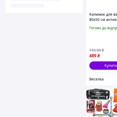
Килимок для в
80х50 см анти
вологопоглина
Готово до відп
3D мармуровий
безпеки та ко
FLAME
733
.50
₴
489
₴
Купит
Веселка