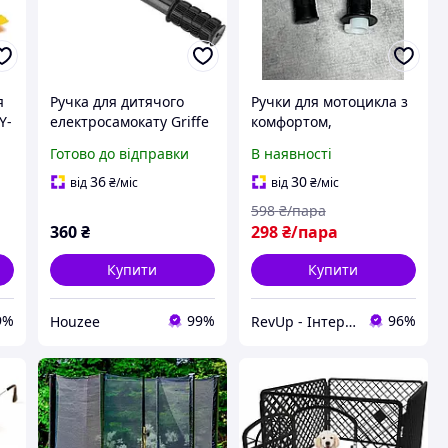
я
Ручка для дитячого
Ручки для мотоцикла з
Y-
електросамокату Griffe
комфортом,
fur Scooter M365
Універсальні грипси
Готово до відправки
В наявності
а
грипсу чорна для
чорного кольору для
управління та безпеки
ендуро та кросу з
36
30
від
₴
/міс
від
₴
/міс
ручкою газу, Грипси
598
₴/пара
для мопеду
360
₴
298
₴/пара
Купити
Купити
9%
99%
96%
Houzee
RevUp - Інтернет магазин стильних товарів