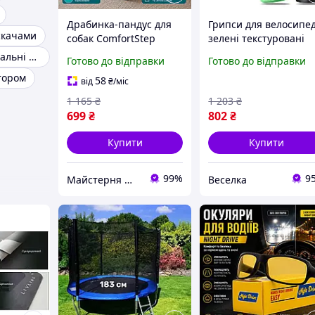
Драбинка-пандус для
Грипси для велосипе
скачами
собак ComfortStep
зелені текстуровані
комфорт, безпека та
ергономічні для
Грипси універсальні жовті
Готово до відправки
Готово до відправки
легкий підйом для
комфорту та контрол
тором
вашого
під час тривалих
58
від
₴
/міс
вихованця36х27х40см
поїздок FLAME
1 165
₴
1 203
₴
699
₴
802
₴
Купити
Купити
99%
9
Майстерня Меблі Стиль
Веселка