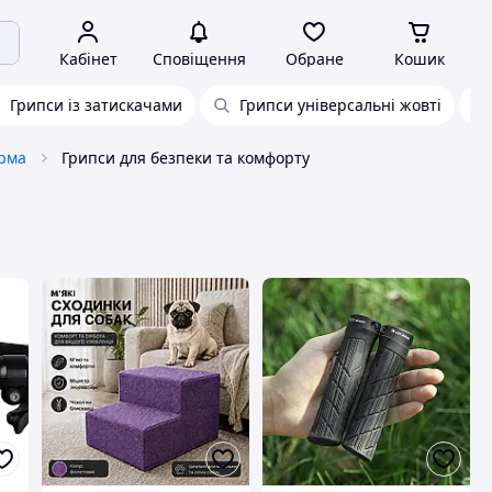
Кабінет
Сповіщення
Обране
Кошик
Грипси із затискачами
Грипси універсальні жовті
ерма
Грипси для безпеки та комфорту