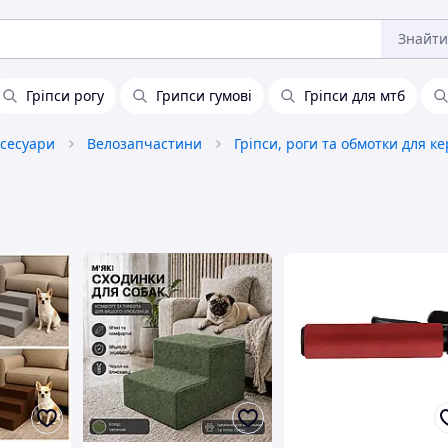
Знайти
Гріпси рогу
Грипси гумові
Гріпси для мтб
ксесуари
Велозапчастини
Гріпси, роги та обмотки для к