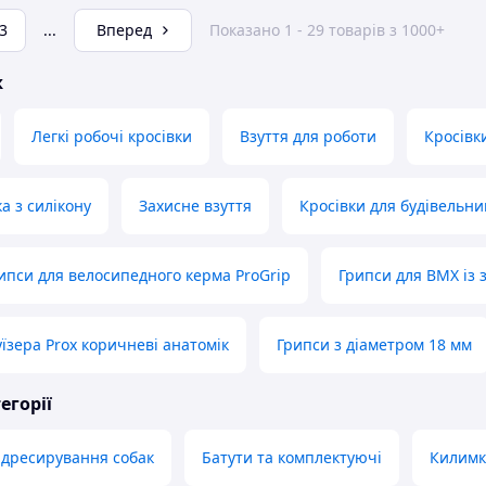
3
...
Вперед
Показано 1 - 29 товарів з 1000+
ж
Легкі робочі кросівки
Взуття для роботи
Кросівк
а з силікону
Захисне взуття
Кросівки для будівельни
ипси для велосипедного керма ProGrip
Грипси для BMX із
їзера Prox коричневі анатомік
Грипси з діаметром 18 мм
егорії
 дресирування собак
Батути та комплектуючі
Килимки