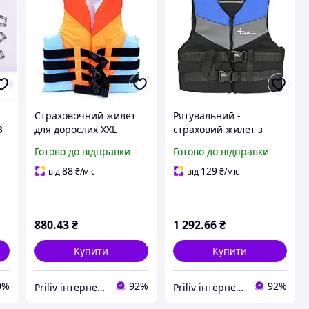
Страховочний жилет
Рятувальний -
3
для дорослих XXL
страховий жилет з
Weekender YW1134
неопрена Weekender
Готово до відправки
Готово до відправки
м
еластичний поролон та
XXXXL YW1101 Безпека
EPE безпека комфорт
та комфорт для
88
129
від
₴
/міс
від
₴
/міс
теплоізоляція
великих людей!
880
.43
₴
1 292
.66
₴
Купити
Купити
0%
92%
92%
Priliv інтернет-магазин
Priliv інтернет-магазин