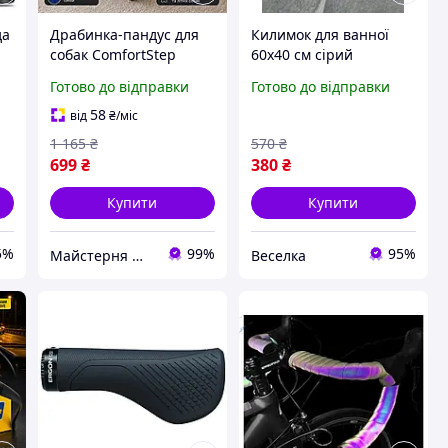
да
Драбинка-пандус для
Килимок для ванної
собак ComfortStep
60x40 см сірий
комфорт, безпека та
водопоглинальний
Готово до відправки
Готово до відправки
ю
легкий підйом для
антиковзний для
вашого
безпеки та комфорту
58
від
₴
/міс
вихованця36х27х40см
FLAME
1 165
₴
570
₴
699
₴
380
₴
Купити
Купити
5%
99%
95%
Майстерня Меблі Стиль
Веселка