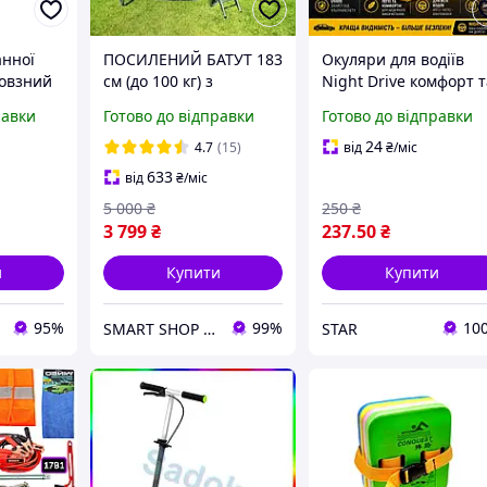
анної
ПОСИЛЕНИЙ БАТУТ 183
Окуляри для водіїв
ковзний
см (до 100 кг) з
Night Drive комфорт 
льний
драбиною в комплекті
безпека за кермом
равки
Готово до відправки
Готово до відправки
 для
Безпека та комфорт
мфорту
для вашої дитини!
24
4.7
(15)
від
₴
/міс
633
від
₴
/міс
5 000
₴
250
₴
3 799
₴
237
.50
₴
и
Купити
Купити
95%
99%
10
SMART SHOP l "Товари для дому та активного відпочинку"
STAR