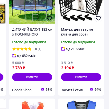
ДИТЯЧИЙ БАТУТ 183 см
Манеж для тварин
з ПОСИЛЕНОЮ
клітка для собак
конструкцією
універсальна
Готово до відправки
Готово до відправки
навантаженням до 100
переносна огорожа для
кг з драбиною:
безпеки та комфорту
219
5.0
(1)
від
₴
/міс
максимальна безпека
вихованців
632
від
₴
/міс
та комфорт для малюка
5 000
₴
3 510
₴
3 789
₴
2 194
₴
Купити
Купити
5%
98%
94%
Goods Shop
Захист і стиль — в одному магазині