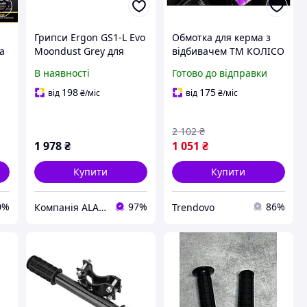
Грипси Ergon GS1-L Evo
Обмотка для керма з
та
Moondust Grey для
відбивачем ТМ КОЛІСО
велосипедів -
для велосипедистів
В наявності
Готово до відправки
ергономічні ручки з
покращує безпеку та
покращеним
комфорт
198
175
від
₴
/міс
від
₴
/міс
комфортом та захистом
зап ясть.
2 102
₴
1 978
₴
1 051
₴
Купити
Купити
0%
97%
86%
Компанія ALANTUR
Trendovo