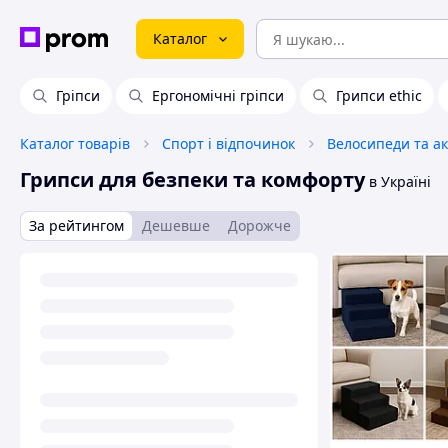
Каталог
Гріпси
Ергономічні гріпси
Грипси ethic
Каталог товарів
Спорт і відпочинок
Велосипеди та а
Грипси для безпеки та комфорту
в Україні
За рейтингом
Дешевше
Дорожче