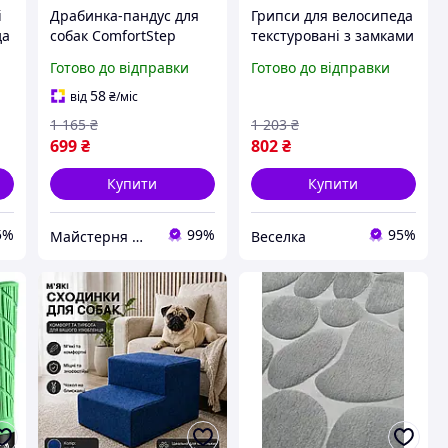
і
Драбинка-пандус для
Грипси для велосипеда
да
собак ComfortStep
текстуровані з замками
комфорт, безпека та
для надійного
Готово до відправки
Готово до відправки
а
легкий підйом для
захоплення та
вашого
комфорту під час
58
від
₴
/міс
вихованця36х27х40см
тривалих поїздок
1 165
₴
1 203
₴
FLAME
699
₴
802
₴
Купити
Купити
5%
99%
95%
Майстерня Меблі Стиль
Веселка