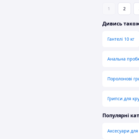
1
2
Дивись тако
Гантелі 10 кг
Анальна пробк
Поролонові гр
Грипси для кру
Популярні кат
Аксесуари для