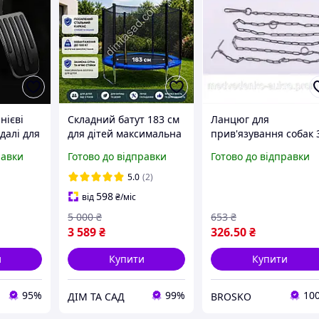
нієві
Складний батут 183 см
Ланцюг для
далі для
для дітей максимальна
прив'язування собак 
безпека, стійка
м металевий з
равки
Готово до відправки
Готово до відправки
езпеки
оцинкована сталь та
карабіном і вертлюго
LAME
комфорт для малюків!
для безпеки та
5.0
(2)
комфорту вихованця
598
від
₴
/міс
5 000
₴
653
₴
3 589
₴
326
.50
₴
и
Купити
Купити
95%
99%
10
ДІМ ТА САД
BROSKO