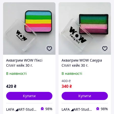
Аквагрим WOW Піксі
Аквагрим WOW Сакура
Спліт кейк 30 г.
Спліт кейк 30 г.
В наявності
В наявності
400
₴
420
₴
340
₴
Купити
Купити
98%
98%
LAFA ◢ART-Studio◣
LAFA ◢ART-Studio◣