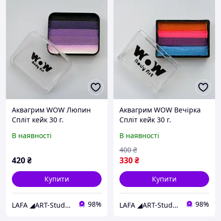
Аквагрим WOW Люпин
Аквагрим WOW Вечірка
Спліт кейк 30 г.
Спліт кейк 30 г.
В наявності
В наявності
400
₴
420
₴
330
₴
Купити
Купити
98%
98%
LAFA ◢ART-Studio◣
LAFA ◢ART-Studio◣