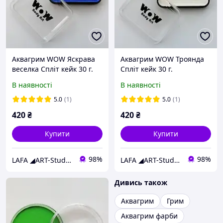
Аквагрим WOW Яскрава
Аквагрим WOW Троянда
веселка Спліт кейк 30 г.
Спліт кейк 30 г.
В наявності
В наявності
5.0
(1)
5.0
(1)
420
₴
420
₴
Купити
Купити
98%
98%
LAFA ◢ART-Studio◣
LAFA ◢ART-Studio◣
Дивись також
Аквагрим
Грим
Аквагрим фарби