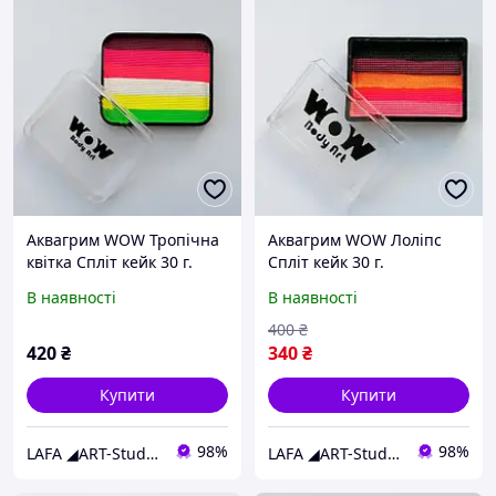
Аквагрим WOW Тропічна
Аквагрим WOW Лоліпс
квітка Спліт кейк 30 г.
Спліт кейк 30 г.
В наявності
В наявності
400
₴
420
₴
340
₴
Купити
Купити
98%
98%
LAFA ◢ART-Studio◣
LAFA ◢ART-Studio◣