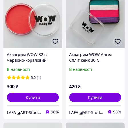
Аквагрим WOW 32 г.
Аквагрим WOW Ангел
Червоно-кораловий
Спліт кейк 30 г.
В наявності
В наявності
5.0
(1)
300
₴
420
₴
Купити
Купити
98%
98%
LAFA ◢ART-Studio◣
LAFA ◢ART-Studio◣