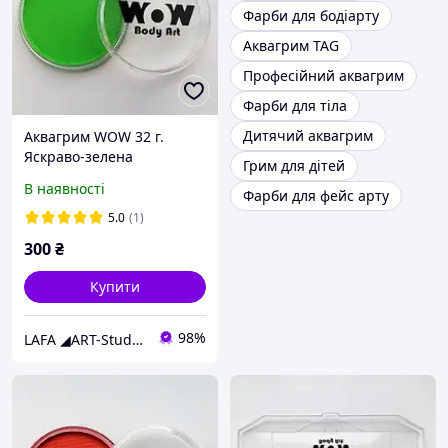
Фарби для бодіарту
Аквагрим TAG
Професійний аквагрим
Фарби для тіла
Дитячий аквагрим
Аквагрим WOW 32 г.
Яскраво-зелена
Грим для дітей
В наявності
Фарби для фейс арту
5.0
(1)
300
₴
Купити
98%
LAFA ◢ART-Studio◣