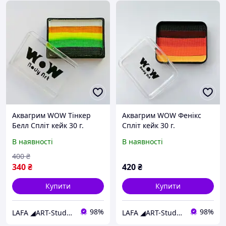
Аквагрим WOW Тінкер
Аквагрим WOW Фенікс
Белл Спліт кейк 30 г.
Спліт кейк 30 г.
В наявності
В наявності
400
₴
340
₴
420
₴
Купити
Купити
98%
98%
LAFA ◢ART-Studio◣
LAFA ◢ART-Studio◣