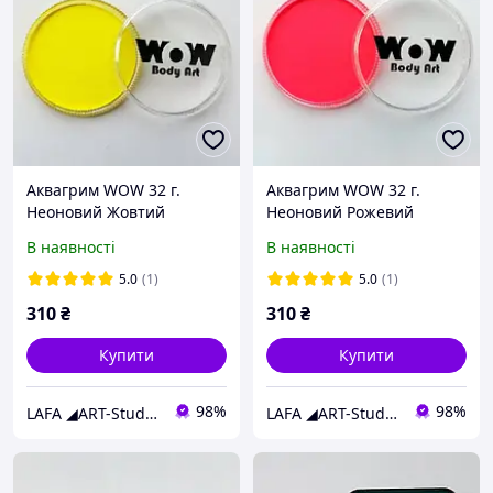
Аквагрим WOW 32 г.
Аквагрим WOW 32 г.
Неоновий Жовтий
Неоновий Рожевий
В наявності
В наявності
5.0
(1)
5.0
(1)
310
₴
310
₴
Купити
Купити
98%
98%
LAFA ◢ART-Studio◣
LAFA ◢ART-Studio◣