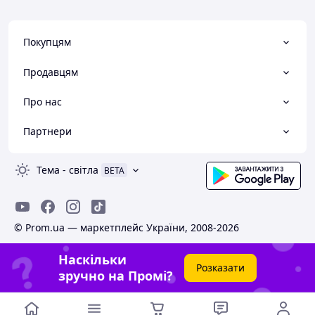
Покупцям
Продавцям
Про нас
Партнери
Тема
-
світла
BETA
© Prom.ua — маркетплейс України, 2008-2026
Наскільки
Розказати
зручно на Промі?