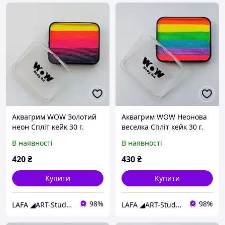
Аквагрим WOW Золотий
Аквагрим WOW Неонова
неон Спліт кейк 30 г.
веселка Спліт кейк 30 г.
В наявності
В наявності
420
₴
430
₴
Купити
Купити
98%
98%
LAFA ◢ART-Studio◣
LAFA ◢ART-Studio◣