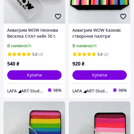
Аквагрим WOW Неонова
Аквагрим WOW Казкові
Веселка Спліт кейк 50 г.
створіння палітри
артикейків, Спліт кейків
В наявності
В наявності
5.0
(2)
5.0
(2)
540
₴
920
₴
Купити
Купити
98%
98%
LAFA ◢ART-Studio◣
LAFA ◢ART-Studio◣