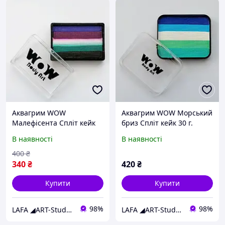
Аквагрим WOW
Аквагрим WOW Морський
Малефісента Спліт кейк
бриз Спліт кейк 30 г.
30 г.
В наявності
В наявності
400
₴
340
₴
420
₴
Купити
Купити
98%
98%
LAFA ◢ART-Studio◣
LAFA ◢ART-Studio◣