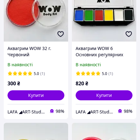
Аквагрим WOW 32 г.
Аквагрим WOW 6
Червоний
Основних регулярних
кольорів
В наявності
В наявності
5.0
(1)
5.0
(1)
300
₴
820
₴
Купити
Купити
98%
98%
LAFA ◢ART-Studio◣
LAFA ◢ART-Studio◣