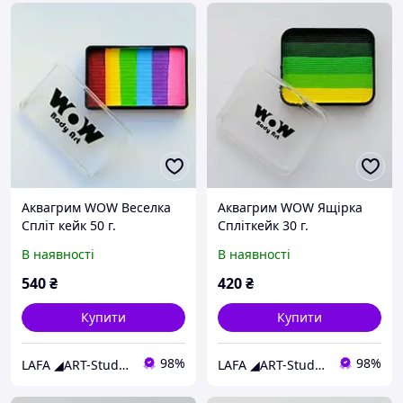
Аквагрим WOW Веселка
Аквагрим WOW Ящірка
Спліт кейк 50 г.
Спліткейк 30 г.
В наявності
В наявності
540
₴
420
₴
Купити
Купити
98%
98%
LAFA ◢ART-Studio◣
LAFA ◢ART-Studio◣