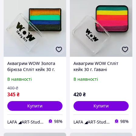
Аквагрим WOW Золота
Аквагрим WOW Спліт
бірюза Спліт кейк 30 г.
кейк 30 г. Гавані
В наявності
В наявності
400
₴
345
₴
420
₴
Купити
Купити
98%
98%
LAFA ◢ART-Studio◣
LAFA ◢ART-Studio◣