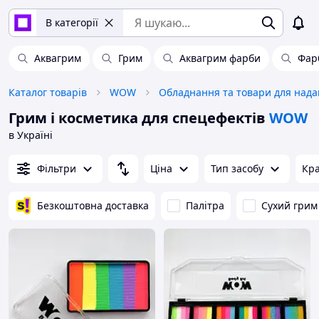
В категорії
Аквагрим
Грим
Аквагрим фарби
Фар
Каталог товарів
WOW
Грим і косметика для спецефектів
WOW
в Україні
Фільтри
Ціна
Тип засобу
Кра
Безкоштовна доставка
Палітра
Сухий грим