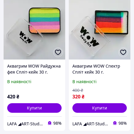
Аквагрим WOW Райдужна
Аквагрим WOW Спектр
фея Спліт-кейк 30 г.
Спліт кейк 30 г.
В наявності
В наявності
400
₴
420
₴
320
₴
Купити
Купити
98%
98%
LAFA ◢ART-Studio◣
LAFA ◢ART-Studio◣