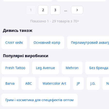
1
2
3
...
Показано 1 - 29 товарів з 70+
Дивись також
Спліт кейк
Основний колір
Перламутровий акваг
Популярні виробники
Fresh Tattoo
Leg Avenue
Mehron
Без бренда
Barva
ABC
Watercolor Art
JP
J.G.
N
Грим і косметика для спецефектів оптом