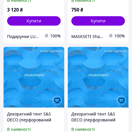
В наявності
В наявності
дитячих ігрових
майданчиків) 1.5*6м,
3 120
₴
750
₴
Блакитний
Купити
Купити
100%
100%
Подарунки LUX классу
MASKSETI Shade&Shelter®
Декоратний тент S&S
Декоратний тент S&S
DECO (перфорований
DECO (перфорований
тент для декорування
тент для декорування
В наявності
В наявності
дитячих ігрових
дитячих ігрових