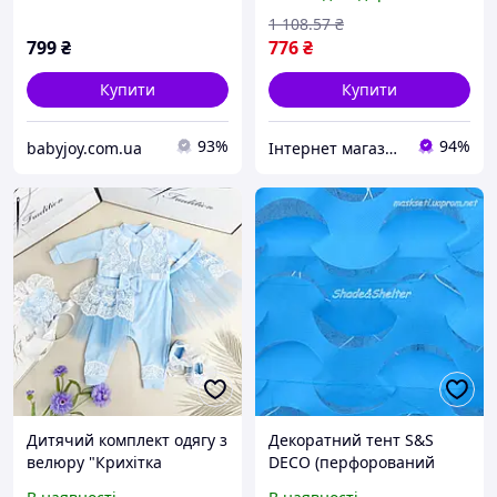
майданчик для дітей,
Манеж-ігровий
бризкалка для саду та
майданчик / Манеж-
1 108
.57
₴
двору
шестигранник
799
₴
776
₴
Купити
Купити
93%
94%
babyjoy.com.ua
Інтернет магазин Сенс
Дитячий комплект одягу з
Декоратний тент S&S
велюру "Крихітка
DECO (перфорований
Дюймовочка"
тент для декорування