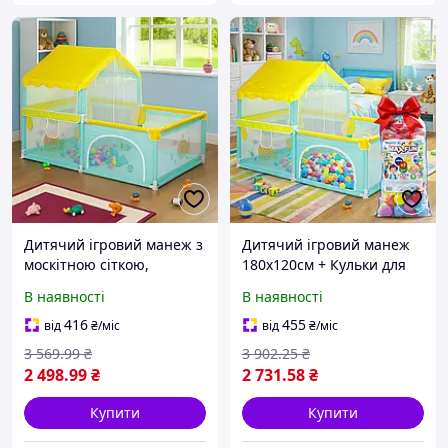
Дитячий ігровий манеж з
Дитячий ігровий манеж
москітною сіткою,
180х120см + Кульки для
180х120см / Манеж-намет
басейну 100 шт, Maximus
В наявності
В наявності
/ Манеж для дітей /
5508 / Манеж-намет /
Манеж-ігровий
Манеж для дітей /
416
455
від
₴
/міс
від
₴
/міс
майданчик
Ігровий майданчик
3 569
.99
₴
3 902
.25
₴
2 498
.99
₴
2 731
.58
₴
Купити
Купити