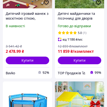
Дитячий ігровий манеж з
Дитячі майданчики та
москітною сіткою,
пісочниці для дворів
180х120см, Блакитний /
Ігрові комплекси doloni,
В наявності
Готово до відправки
Манеж-намет / Манеж
ігровий майданчик
для дітей / Манеж-
Дитячі комплекси вуличні
5.0
(1)
ігровий майданчик
Долони блакитний
1186
від
₴
/міс
3 541
.42
₴
12 859
₴/комплект
2 478
.99
₴
11 859
₴/комплект
Купити
Купити
92%
99%
Bavko
TOP Продажів 🚀