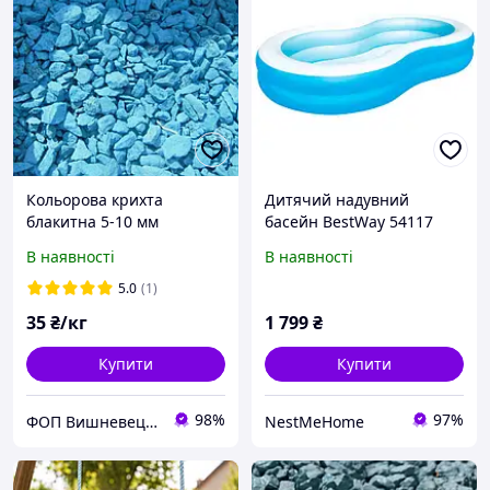
Кольорова крихта
Дитячий надувний
блакитна 5-10 мм
басейн BestWay 54117
"Блакитна лагуна" (262 х
В наявності
В наявності
157 х 46 см) просторий
сімейний майданчик для
5.0
(1)
відпочинку
35
₴/кг
1 799
₴
Купити
Купити
98%
97%
ФОП Вишневецька Ольга Вячеславівна
NestMeHome