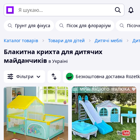
Грунт для фікуса
Пісок для флораріум
Пісоч
Каталог товарів
Товари для дітей
Дитячі меблі
Дит
Блакитна крихта для дитячих
майданчиків
в Україні
Фільтри
Безкоштовна доставка Rozetk