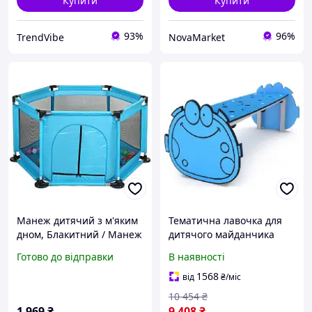
Купити
Купити
93%
96%
TrendVibe
NovaMarket
Манеж дитячий з м'яким
Тематична лавочка для
дном, Блакитний / Манеж
дитячого майданчика
майданчик для дітей /
Kidigo Emoji 113x50x53см
Готово до відправки
В наявності
Ігровий манеж / Дитячий
манеж складаний
1568
від
₴
/міс
10 454
₴
1 969
₴
9 408
₴