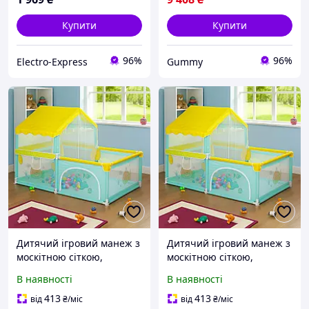
Купити
Купити
96%
96%
Electro-Express
Gummy
Дитячий ігровий манеж з
Дитячий ігровий манеж з
москітною сіткою,
москітною сіткою,
180х120см / Манеж-намет
180х120см / Манеж-намет
В наявності
В наявності
/ Манеж для дітей /
/ Манеж для дітей /
Манеж-ігровий
Манеж-ігровий
413
413
від
₴
/міс
від
₴
/міс