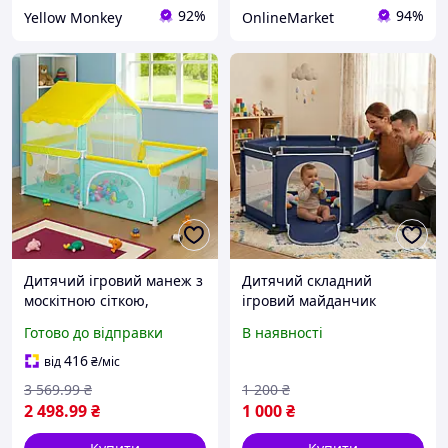
92%
94%
Yellow Monkey
OnlineMarket
Дитячий ігровий манеж з
Дитячий складний
москітною сіткою,
ігровий майданчик
180х120см / Манеж-намет
120х100х55 см,
Готово до відправки
В наявності
/ Манеж для дітей /
блакитний, міцні
Манеж-ігровий
матеріали, зручне для
416
від
₴
/міс
майданчик
зберігання, м'яке дно,
3 569
.99
₴
1 200
₴
вага 50 кг.
2 498
.99
₴
1 000
₴