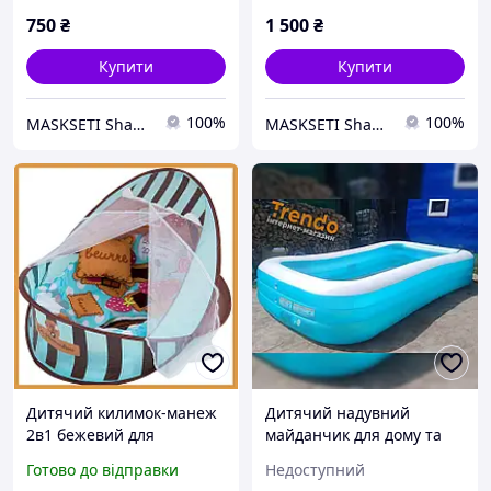
майданчиків) 3*3м,
майданчиків) 3*6м,
750
₴
1 500
₴
Блакитний
Блакитний
Купити
Купити
100%
100%
MASKSETI Shade&Shelter®
MASKSETI Shade&Shelter®
Дитячий килимок-манеж
Дитячий надувний
2в1 бежевий для
майданчик для дому та
немовляти, ігровий
дачі Intex 305х183х56см
Готово до відправки
Недоступний
майданчик з дугою,
Сімейні надувні басейни