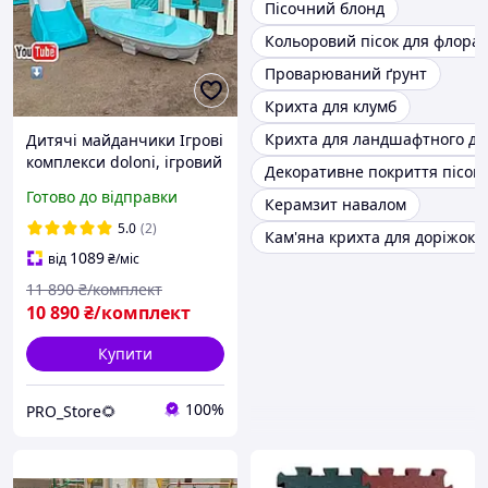
Пісочний блонд
Кольоровий пісок для флора
Проварюваний ґрунт
Крихта для клумб
Крихта для ландшафтного ди
Дитячі майданчики Ігрові
комплекси doloni, ігровий
Декоративне покриття пісок
майданчик майданчики
Готово до відправки
Керамзит навалом
та пісочниці для дворів
Дитячі комплекси вуличні
5.0
(2)
Кам'яна крихта для доріжок
пластико
1089
від
₴
/міс
11 890
₴/комплект
10 890
₴/комплект
Купити
100%
PRO_Store🌻