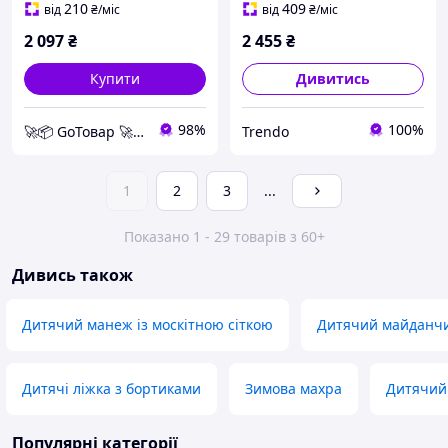
музичними підвісками та
999л прямокутні для
210
409
від
₴
/міс
від
₴
/міс
музикою Блакитний, Для
відпочинку дітей
2 097
₴
2 455
₴
щоденного
використання, Унісекс
Купити
Дивитись
98%
100%
🚀📦 GoТовар 🚀📦 мережа інтернет магазинів
Trendo
1
2
3
...
Показано 1 - 29 товарів з 60+
Дивись також
Дитячий манеж із москітною сіткою
Дитячий майданчи
Дитячі ліжка з бортиками
Зимова махра
Дитячий 
Популярні категорії