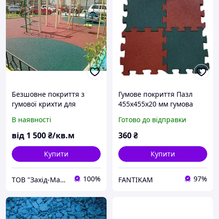
Безшовне покриття з
Гумове покриття Пазл
гумової крихти для
455х455х20 мм гумова
дитячих майданчиків
крихта для боксерських
В наявності
Готово до відправки
залів, бородьби та
дитячих майданчиків
від
1 500
₴/кв.м
360
₴
Купити
Купити
100%
97%
ТОВ "Захід-Мастерфайбр"
FANTIKAM