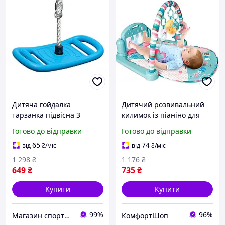
Дитяча гойдалка
Дитячий розвивальний
тарзанка підвісна 3
килимок із піаніно для
режими використання та
сенсорного розвитку та
Готово до відправки
Готово до відправки
регульованою мотузкою
ігор безпечний
WCG Fly 3в1 для саду та
майданчик для малюків
65
74
від
₴
/міс
від
₴
/міс
дому
від 3 місяців
1 298
₴
1 176
₴
649
₴
735
₴
Купити
Купити
99%
96%
Магазин спортивних товарів "PLANETSPORT"
КомфортШоп