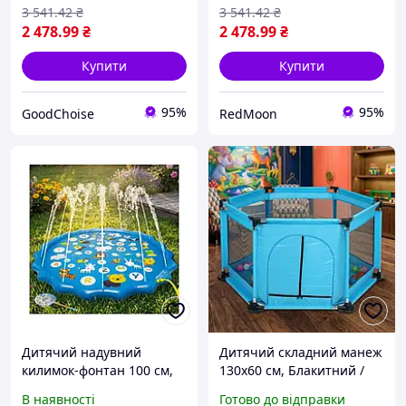
майданчик
майданчик
3 541
.42
₴
3 541
.42
₴
2 478
.99
₴
2 478
.99
₴
Купити
Купити
95%
95%
GoodChoise
RedMoon
Дитячий надувний
Дитячий складний манеж
килимок-фонтан 100 см,
130х60 см, Блакитний /
водний ігровий
Манеж для дітей /
В наявності
Готово до відправки