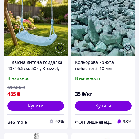
Підвісна дитяча гойдалка
Кольорова крихта
43×16,5см, 50кг, Kruzzel,
небесної 5-10 мм
Блакитний / Гойдалки для
В наявності
В наявності
дитячого майданчика /
Дитячі гойдалка для дачі
692
.86
₴
485
₴
35
₴/кг
Купити
Купити
92%
98%
BeSimple
ФОП Вишневецька Ольга Вячеславівна