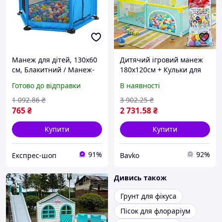
Манеж для дітей, 130х60
Дитячий ігровий манеж
см, Блакитний / Манеж-
180х120см + Кульки для
ігровий майданчик /
басейну 100 шт, Maximus
Готово до відправки
В наявності
Манеж-шестигранник /
5508 / Манеж-намет /
Дитячий складний манеж
Манеж для дітей /
1 092
.86
₴
3 902
.25
₴
Ігровий майданчик
765
₴
2 731
.58
₴
Купити
Купити
91%
92%
Експрес-шоп
Bavko
Дивись також
Грунт для фікуса
Пісок для флораріум