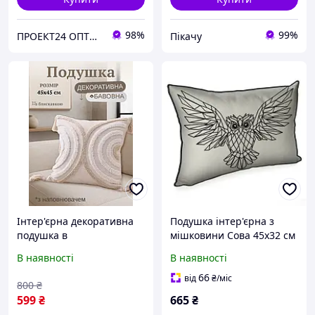
98%
99%
ПРОЕКТ24 ОПТОВО РОЗДРІБНА КОМПАНІЯ
Пікачу
Інтер'єрна декоративна
Подушка інтер'єрна з
подушка в
мішковини Сова 45x32 см
скандинавському стилі
(43PHB_TFL001_BL)
В наявності
В наявності
45х45 см з китицями та
вишивкою на блискавці
66
від
₴
/міс
800
₴
бавовна (60163/52)
599
₴
665
₴