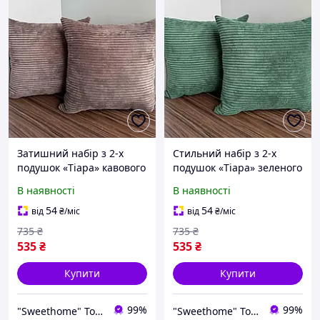
Затишний набір з 2-х
Стильний набір з 2-х
подушок «Тіара» кавового
подушок «Тіара» зеленого
кольору 45×45 см, шеніл,
кольору 45×45см, шеніл,
В наявності
В наявності
наповнювач синтепон.
наповнювач синтепон.
Декоративні подушки для
Декоративні подушки для
54
54
від
₴
/міс
від
₴
/міс
вашого інтер'є
вашого інтер'єр
735
₴
735
₴
535
₴
535
₴
Купити
Купити
99%
99%
"Sweethome" Товари для дому
"Sweethome" Товари для дому