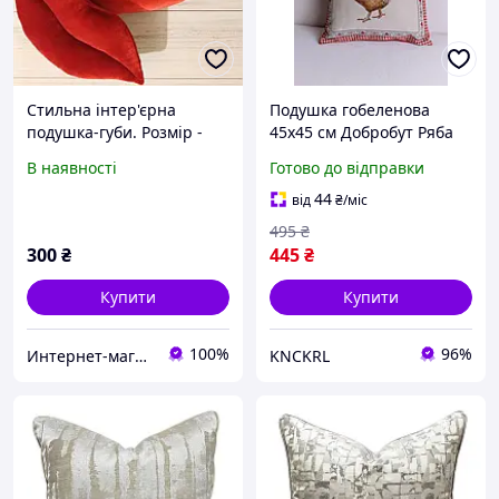
Стильна інтер'єрна
Подушка гобеленова
подушка-губи. Розмір -
45х45 см Добробут Ряба
45*28 см
Прованс (044442)
В наявності
Готово до відправки
44
від
₴
/міс
495
₴
300
₴
445
₴
Купити
Купити
100%
96%
Интернет-магазин Паула
KNCKRL