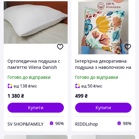
Ортопедична подушка с
Інтер'єрна декоративна
пам'яттю Vilena Danish
подушка з наволочкою на
Standard ТМ ANDERSEN
блискавці в стилі бохо
Готово до відправки
Готово до відправки
45х65х12,5 см.
(килимова вишивка) Піон
138
50
від
₴
/міс
від
₴
/міс
1 380
₴
499
₴
Купити
Купити
96%
98%
SV SHOP&FAMILY
RIDDLshop