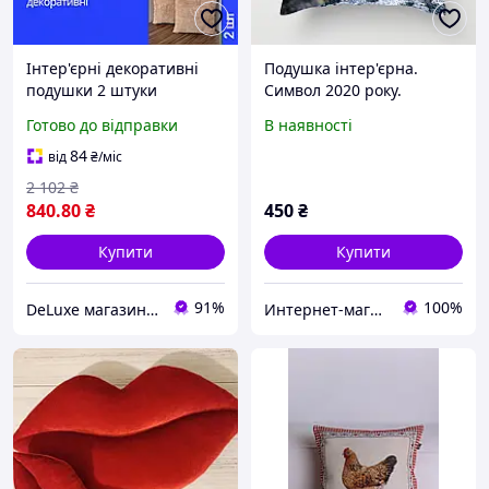
Інтер'єрні декоративні
Подушка інтер'єрна.
подушки 2 штуки
Символ 2020 року.
Подушки інтер'єрні 45х45
Мишеня в 3Д. Подушка +
Готово до відправки
В наявності
см Зручна подушка
наволочка 45Х45
Подушки для дивана
84
від
₴
/міс
2 102
₴
840
.80
₴
450
₴
Купити
Купити
91%
100%
DeLuxe магазин текстилю
Интернет-магазин Паула