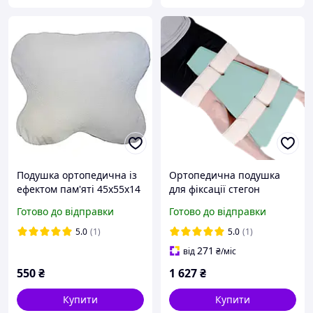
Подушка ортопедична із
Ортопедична подушка
ефектом пам'яті 45х55x14
для фіксації стегон
см Ombracio
бандаж 45х15х30см Olvi
Готово до відправки
Готово до відправки
J2506 32x46 см
5.0
(1)
5.0
(1)
271
від
₴
/міс
550
₴
1 627
₴
Купити
Купити