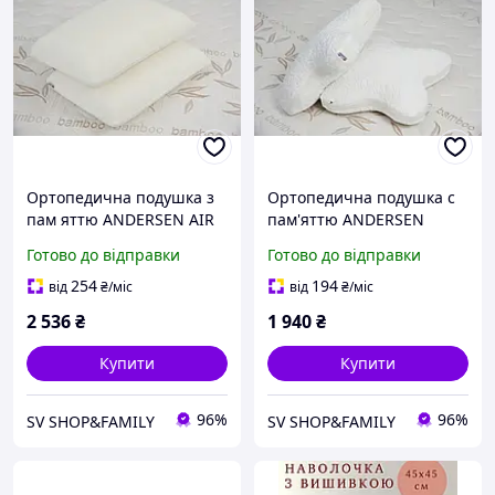
Ортопедична подушка з
Ортопедична подушка с
пам яттю ANDERSEN AIR
пам'яттю ANDERSEN
ТМ ANDERSEN 60х45х12
Butterfly ТМ ANDERSEN
Готово до відправки
Готово до відправки
см.
45х55 см.
254
194
від
₴
/міс
від
₴
/міс
2 536
₴
1 940
₴
Купити
Купити
96%
96%
SV SHOP&FAMILY
SV SHOP&FAMILY