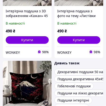
Інтер'єрна подушка з 3D
Інтер'єрна подушка з
зображенням «Кажан» 45
фото на тему «Листівки
х 45 см 1329245UA
Хелловін» 45 х 45 см
В наявності
В наявності
1327845UA
490
₴
490
₴
Купити
Купити
98%
98%
WONKEY
WONKEY
Дивись також
Декоративні подушки 50 на 
Подушка декоративна 45х45
Гобеленові подушки
Подушки на ліжко декоратив
Подушки інтер'єрні