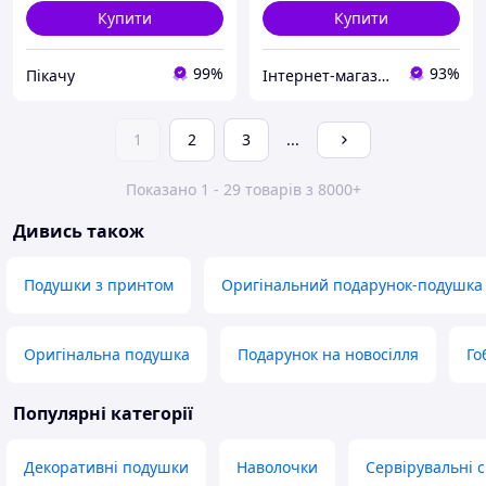
Купити
Купити
99%
93%
Пікачу
Інтернет-магазин Подарунки
1
2
3
...
Показано 1 - 29 товарів з 8000+
Дивись також
Подушки з принтом
Оригінальний подарунок-подушка
Оригінальна подушка
Подарунок на новосілля
Го
Популярні категорії
Декоративні подушки
Наволочки
Сервірувальні 