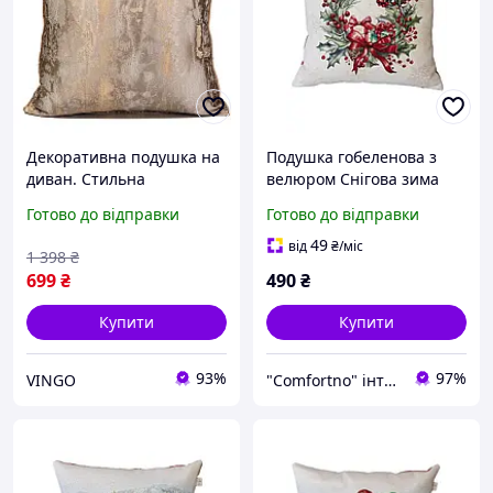
Декоративна подушка на
Подушка гобеленова з
диван. Стильна
велюром Снігова зима
інтер'єрна подушка
Віночок 45х45 см (037195)
Готово до відправки
Готово до відправки
Сучасна дизайнерська
подушка 45*45, стиль 9
49
від
₴
/міс
1 398
₴
699
₴
490
₴
Купити
Купити
93%
97%
VINGO
"Comfortno" інтернет-магазин комфортного шопінгу