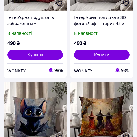
Інтер'єрна подушка із
Інтер'єрна подушка з 3D
зображенням
фото «Лофт гітари» 45 х
"Романтичні червоні
45 см 1327945UA
В наявності
В наявності
маки" 45 х 45 см
1329545UA
490
₴
490
₴
Купити
Купити
98%
98%
WONKEY
WONKEY