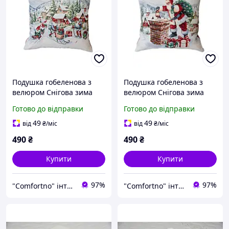
Подушка гобеленова з
Подушка гобеленова з
велюром Снігова зима
велюром Снігова зима
Салазки 45х45 см (037197)
Санта 45х45см
Готово до відправки
Готово до відправки
49
49
від
₴
/міс
від
₴
/міс
490
₴
490
₴
Купити
Купити
97%
97%
"Comfortno" інтернет-магазин комфортного шопінгу
"Comfortno" інтернет-магазин комфортного шопінгу