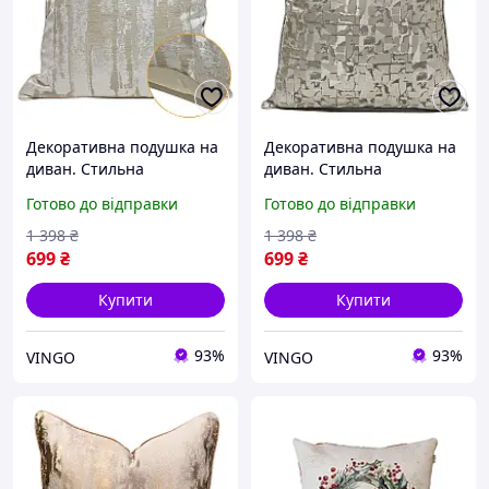
Декоративна подушка на
Декоративна подушка на
диван. Стильна
диван. Стильна
інтер'єрна подушка
інтер'єрна подушка
Готово до відправки
Готово до відправки
Сучасна дизайнерська
Сучасна дизайнерська
подушка 45*45, стиль 1
подушка 45*45, стиль 7
1 398
₴
1 398
₴
699
₴
699
₴
Купити
Купити
93%
93%
VINGO
VINGO