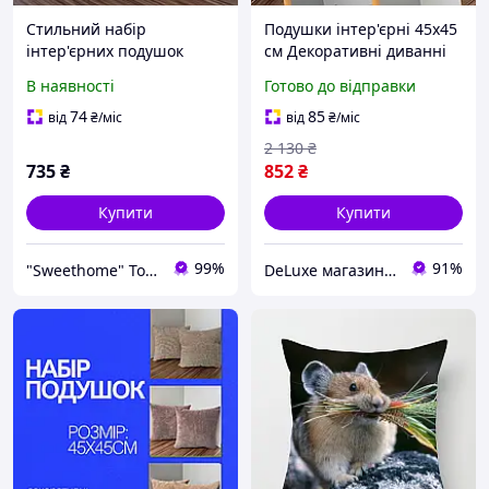
Стильний набір
Подушки інтер'єрні 45х45
інтер'єрних подушок
см Декоративні диванні
«Тіара» бежевого кольору,
подушки 2 шт. Красиві
В наявності
Готово до відправки
2 шт. 45×45 см, шеніл,
подушки м'які Подушка
наповнювач синтепон.
стандартна
74
85
від
₴
/міс
від
₴
/міс
Подушки у вітальню.
2 130
₴
735
₴
852
₴
Купити
Купити
99%
91%
"Sweethome" Товари для дому
DeLuxe магазин текстилю