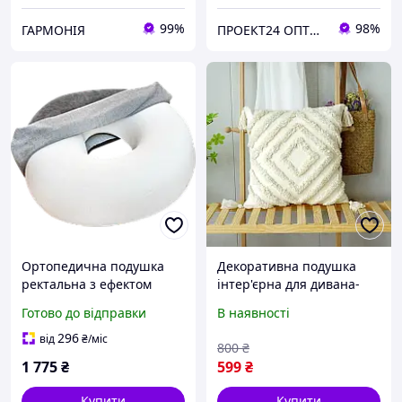
99%
98%
ГАРМОНІЯ
ПРОЕКТ24 ОПТОВО РОЗДРІБНА КОМПАНІЯ
Ортопедична подушка
Декоративна подушка
ректальна з ефектом
інтер'єрна для дивана-
пам'яті 44х45х8,5 см Olvi
ліжка 45х45 см Ромб
Готово до відправки
В наявності
J2512
Кремова (60054/52)
296
від
₴
/міс
800
₴
1 775
₴
599
₴
Купити
Купити