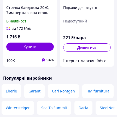
Стрічка бандажна 20х0,
Підкови для взуття
7мм нержавіюча сталь
50м. ціна за бухту, нове,
В наявності
Недоступний
Україна
172
від
₴
/міс
1 716
₴
221
₴/пара
Купити
Дивитись
94%
100K
Інтернет-магазин Rds.com.ua Армійське спорядження
Популярні виробники
Eberle
Garant
Carl Rontgen
HM furnitura
Wintersteiger
Sea To Summit
Dacia
SteelNet