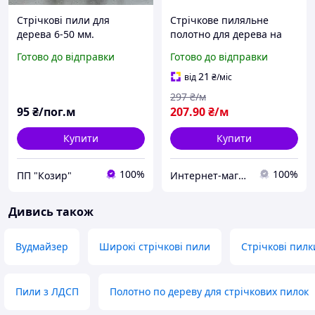
Стрічкові пили для
Стрічкове пиляльне
дерева 6-50 мм.
полотно для дерева на
пилоруму 35*1,0*22
Готово до відправки
Готово до відправки
21
від
₴
/міс
297
₴/м
95
₴/пог.м
207
.90
₴/м
Купити
Купити
100%
100%
ПП "Козир"
Интернет-магазин "Мир Всего"
Дивись також
Вудмайзер
Широкі стрічкові пили
Стрічкові пилк
Пили з ЛДСП
Полотно по дереву для стрічкових пилок