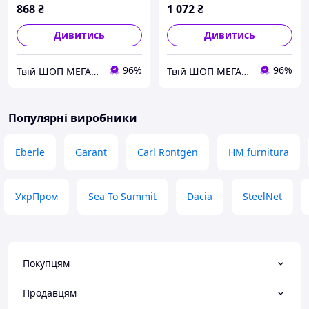
868
₴
1 072
₴
Дивитись
Дивитись
96%
96%
Твій ШОП МЕГА корисних речей "Механік"
Твій ШОП МЕГА корисних речей "Механік"
Популярні виробники
Eberle
Garant
Carl Rontgen
HM furnitura
УкрПром
Sea To Summit
Dacia
SteelNet
Покупцям
Продавцям