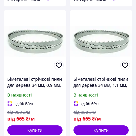
Біметалеві стрічкові пили
Біметалеві стрічкові пили
для дерева 34 мм, 0.9 мм,
для дерева 34 мм, 1.1 мм,
1.15 зубів на дюйм (22 мм)
1.15 зубів на дюйм (22 мм)
В наявності
В наявності
66
66
від
₴
/міс
від
₴
/міс
від
950
₴/м
від
950
₴/м
від
665
₴/м
від
665
₴/м
Купити
Купити