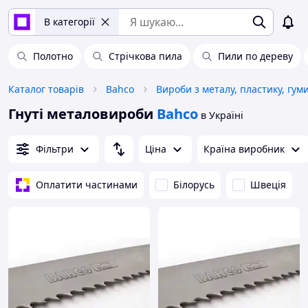
В категорії
Полотно
Стрічкова пила
Пили по дереву
Каталог товарів
Bahco
Вироби з металу, пластику, гум
Гнуті металовироби
Bahco
в Україні
Фільтри
Ціна
Країна виробник
Оплатити частинами
Білорусь
Швеція