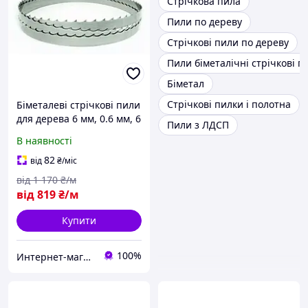
Стрічкова пила
Пили по дереву
Стрічкові пили по дереву
Пили біметалічні стрічкові п
Біметал
Стрічкові пилки і полотна
Біметалеві стрічкові пили
для дерева 6 мм, 0.6 мм, 6
Пили з ЛДСП
зубів на дюйм (4.2 мм
В наявності
82
від
₴
/міс
від
1 170
₴/м
від
819
₴/м
Купити
100%
Интернет-магазин "Мир Всего"