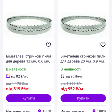
Біметалеві стрічкові пили
Біметалеві стрічкові пили
для дерева 13 мм, 0.6 мм,
для дерева 20 мм, 0.9 мм,
4 зуба на дюйм (6,35 мм)
3 зуба на дюйм (8,5 мм)
В наявності
В наявності
82
95
від
₴
/міс
від
₴
/міс
від
1 170
₴/м
від
1 360
₴/м
від
819
₴/м
від
952
₴/м
Купити
Купити
100%
100%
Интернет-магазин "Мир Всего"
Интернет-магазин "Мир Всего"