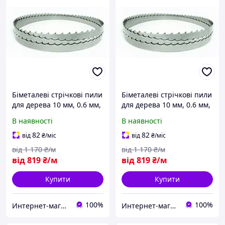
Біметалеві стрічкові пили
Біметалеві стрічкові пили
для дерева 10 мм, 0.6 мм,
для дерева 10 мм, 0.6 мм,
4 зуба на дюйм (6,35 мм)
6 зубів на дюйм (4.2 мм
В наявності
В наявності
82
82
від
₴
/міс
від
₴
/міс
від
1 170
₴/м
від
1 170
₴/м
від
819
₴/м
від
819
₴/м
Купити
Купити
100%
100%
Интернет-магазин "Мир Всего"
Интернет-магазин "Мир Всего"