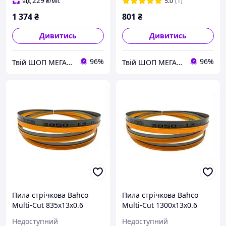
229
від
₴
/міс
5.0
(1)
1 374
₴
801
₴
Дивитись
Дивитись
96%
96%
Твій ШОП МЕГА корисних речей "Механік"
Твій ШОП МЕГА корисних речей "Механік"
Пила стрічкова Bahco
Пила стрічкова Bahco
Multi-Cut 835x13x0.6
Multi-Cut 1300x13x0.6
Недоступний
Недоступний