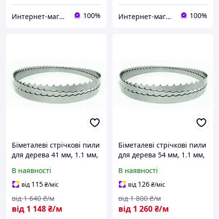
100%
100%
Интернет-магазин "Мир Всего"
Интернет-магазин "Мир Всего"
Біметалеві стрічкові пили
Біметалеві стрічкові пили
для дерева 41 мм, 1.1 мм,
для дерева 54 мм, 1.1 мм,
1.15 зубів на дюйм (22 мм)
1.15 зубів на дюйм (22 мм)
В наявності
В наявності
115
126
від
₴
/міс
від
₴
/міс
від
1 640
₴/м
від
1 800
₴/м
від
1 148
₴/м
від
1 260
₴/м