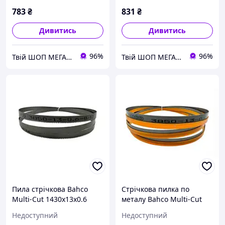
783
₴
831
₴
Дивитись
Дивитись
96%
96%
Твій ШОП МЕГА корисних речей "Механік"
Твій ШОП МЕГА корисних речей "Механік"
Пила стрічкова Bahco
Стрічкова пилка по
Multi-Cut 1430x13x0.6
металу Bahco Multi-Cut
3850 1640x13x0,6x10/14
Недоступний
Недоступний