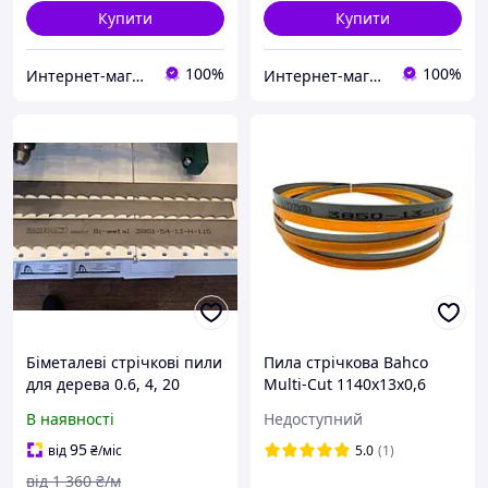
Купити
Купити
100%
100%
Интернет-магазин "Мир Всего"
Интернет-магазин "Мир Всего"
Біметалеві стрічкові пили
Пила стрічкова Bahco
для дерева 0.6, 4, 20
Multi-Cut 1140x13x0,6
В наявності
Недоступний
95
від
₴
/міс
5.0
(1)
від
1 360
₴/м