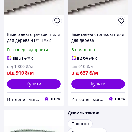
Біметалеві стрічкові пили
Біметалеві стрічкові пили
для дерева 41*1,1*22
для дерева
Готово до відправки
В наявності
91
64
від
₴
/міс
від
₴
/міс
від
1 300
₴/м
від
910
₴/м
від
910
₴/м
від
637
₴/м
Купити
Купити
100%
100%
Интернет-магазин "Мир Всего"
Интернет-магазин "Мир Всего"
Дивись також
Полотно