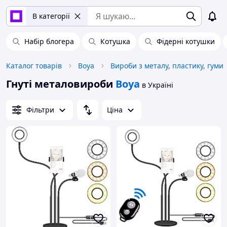
В категорії
Набір блогера
Котушка
Фідерні котушки
Каталог товарів
Boya
Вироби з металу, пластику, гуми
Гнуті металовироби
Boya
в Україні
Фільтри
Ціна