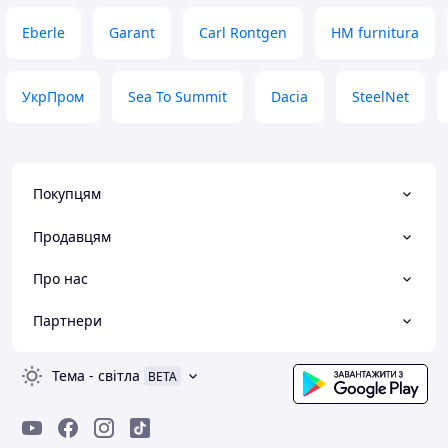
Eberle
Garant
Carl Rontgen
HM furnitura
УкрПром
Sea To Summit
Dacia
SteelNet
Покупцям
Продавцям
Про нас
Партнери
Тема
-
світла
BETA