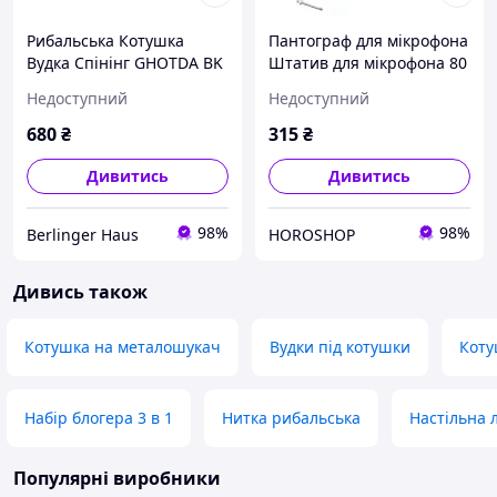
Рибальська Котушка
Пантограф для мікрофона
Вудка Спінінг GHOTDA BK
Штатив для мікрофона 80
2000
см Різьблення 3/8
Недоступний
Недоступний
680
₴
315
₴
Дивитись
Дивитись
98%
98%
Berlinger Haus
HOROSHOP
Дивись також
Котушка на металошукач
Вудки під котушки
Коту
Набір блогера 3 в 1
Нитка рибальська
Настільна 
Популярні виробники