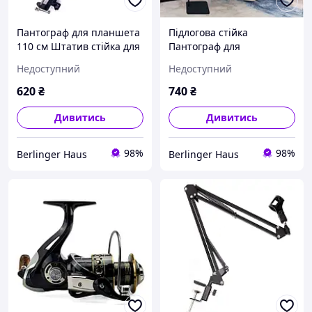
Пантограф для планшета
Підлогова стійка
110 см Штатив стійка для
Пантограф для
телефону
смартфона Пюпітр 127 см
Недоступний
Недоступний
Підлоговий Тримач
Планшета
620
₴
740
₴
Дивитись
Дивитись
98%
98%
Berlinger Haus
Berlinger Haus