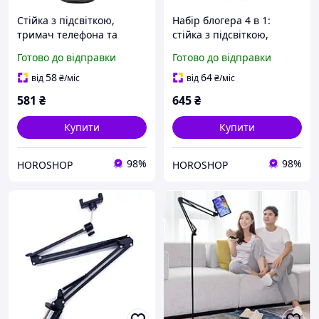
Стійка з підсвіткою,
Набір блогера 4 в 1:
тримач телефона та
стійка з підсвіткою,
мікрофона
тримач телефона та
Готово до відправки
Готово до відправки
мікрофона, bluetooth
кнопка
58
64
від
₴
/міс
від
₴
/міс
581
₴
645
₴
Купити
Купити
98%
98%
HOROSHOP
HOROSHOP