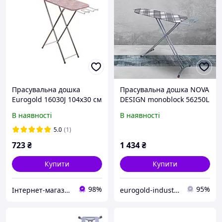
Прасувальна дошка
Прасувальна дошка NOVA
Eurogold 16030J 104х30 см
DESIGN monoblock 56250L
mayak
В наявності
В наявності
5.0
(1)
723
₴
1 434
₴
Купити
Купити
98%
95%
Інтернет-магазин Господиня
eurogold-industries