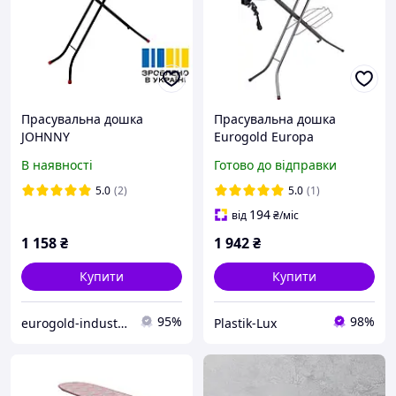
Прасувальна дошка
Прасувальна дошка
JOHNNY
Eurogold Europa
Monoblock 120х38 см
В наявності
Готово до відправки
(22558A) з розеткою та
полицею
5.0
(2)
5.0
(1)
194
від
₴
/міс
1 158
₴
1 942
₴
Купити
Купити
95%
98%
eurogold-industries
Plastik-Lux