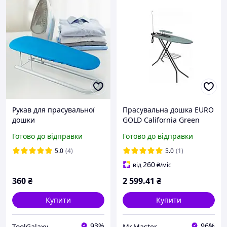
Рукав для прасувальної
Прасувальна дошка EURO
дошки
GOLD California Green
Арт. R22738U "Lv"
Готово до відправки
Готово до відправки
5.0
(4)
5.0
(1)
260
від
₴
/міс
360
₴
2 599
.41
₴
Купити
Купити
93%
96%
ToolGalaxy
Mr.Master