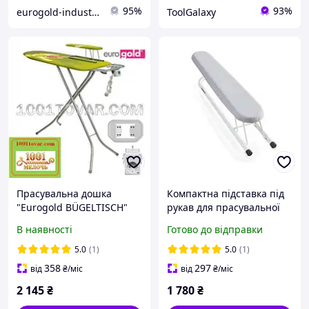
95%
93%
eurogold-industries
ToolGalaxy
Прасувальна дошка
Компактна підставка під
"Eurogold BÜGELTISCH"
рукав для прасувальної
(120х38 см) з розеткою,
дошки 55 на 13, Легкий
В наявності
Готово до відправки
подрукавником і чохлом
дерев'яний прасувальний
рукав для дошки
5.0
(1)
5.0
(1)
358
297
від
₴
/міс
від
₴
/міс
2 145
₴
1 780
₴