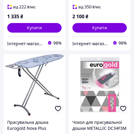
праски
розеткою та
подовжувачем
222
350
від
₴
/міс
від
₴
/міс
1 335
₴
2 100
₴
Купити
Купити
98%
98%
Інтернет-магазин Господиня
Інтернет-магазин Господиня
Прасувальна дошка
Чохол для прасувальної
Eurogold Nova Plus
дошки METALLIC DC34F3M