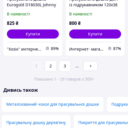
Eurogold D18030L Johnny
із підрукавником 120х38
(110х30 см) сітка
см
В наявності
В наявності
825
₴
800
₴
Купити
Купити
89%
87%
"Хозік" интернет-магазин
Интернет- магазин Art Home Shop
1
2
3
...
Показано 1 - 29 товарів з 500+
Дивись також
Металізований чохол для прасувальної дошки
Подрука
Прасувальну дошку дерев'яну
Покриття для прасуваль