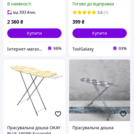
Monoblock 120х38 см
В наявності
Готово до відправки
(56458L) з розеткою
393
від
₴
/міс
5.0
(1)
2 360
₴
399
₴
Купити
Купити
98%
93%
Інтернет-магазин Господиня
ToolGalaxy
Прасувальна дошка OKAY
Прасувальна дошка
PLUS 16038J Eurogold