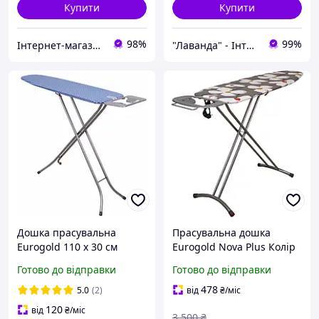
Купити
Купити
98%
99%
Інтернет-магазин Господиня
"Лаванда" - Інтернет-магазин
Дошка прасувальна
Прасувальна дошка
Eurogold 110 х 30 см
Eurogold Nova Plus Колір
в асортименті (56438B1)
Готово до відправки
Готово до відправки
478
5.0
(2)
від
₴
/міс
120
від
₴
/міс
3 500
₴