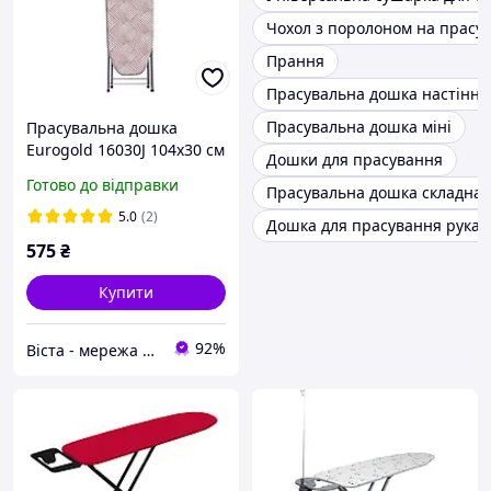
Чохол з поролоном на прасу
Прання
Прасувальна дошка настінна
Прасувальна дошка міні
Прасувальна дошка
Eurogold 16030J 104х30 см
Дошки для прасування
pelican
Готово до відправки
Прасувальна дошка складна
5.0
(2)
Дошка для прасування рукав
575
₴
Купити
92%
Віста - мережа будівельно-господарчих маркетів