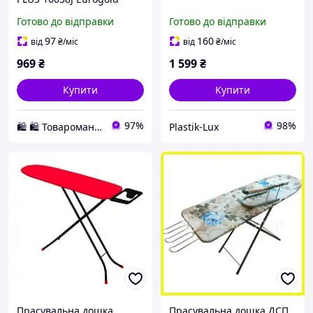
Готово до відправки
Готово до відправки
97
160
від
₴
/міс
від
₴
/міс
969
₴
1 599
₴
Купити
Купити
97%
98%
🛍️ 🛍️ Товароманія 🛍️ 🛍️
Plastik-Lux
Прасувальна дошка
Прасувальна дошка ДСП