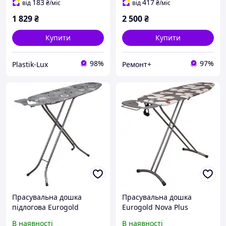
183
417
від
₴
/міс
від
₴
/міс
1 829
₴
2 500
₴
Купити
Купити
98%
97%
Plastik-Lux
Ремонт+
Прасувальна дошка
Прасувальна дошка
підлогова Eurogold
Eurogold Nova Plus
20234E з підставкою для
56438B1 (120x38 см) з
В наявності
В наявності