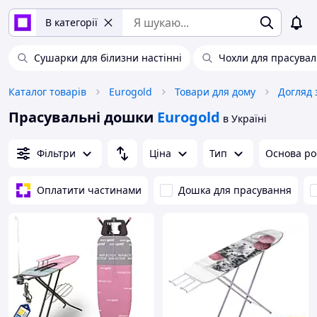
В категорії
Сушарки для білизни настінні
Чохли для прасува
Каталог товарів
Eurogold
Товари для дому
Догляд 
Прасувальні дошки
Eurogold
в Україні
Фільтри
Ціна
Тип
Основа ро
Оплатити частинами
Дошка для прасування