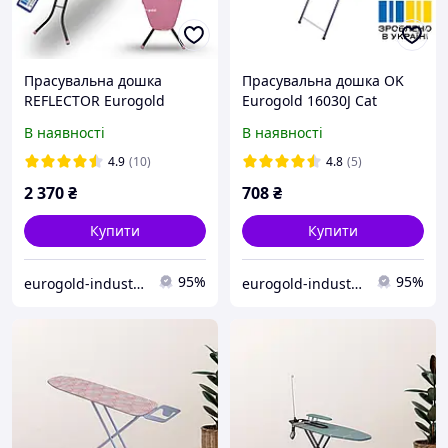
Прасувальна дошка
Прасувальна дошка OK
REFLECTOR Eurogold
Eurogold 16030J Cat
R22738P Laguna
В наявності
В наявності
4.9
(10)
4.8
(5)
2 370
₴
708
₴
Купити
Купити
95%
95%
eurogold-industries
eurogold-industries