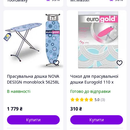
Прасувальна дошка NOVA
Чохол для прасувальної
DESIGN monoblock 56258L
дошки Eurogold 110 х
30/114 х 34 Metallic
В наявності
Готово до відправки
DC34F3M
5.0
(3)
1 779
₴
310
₴
Купити
Купити