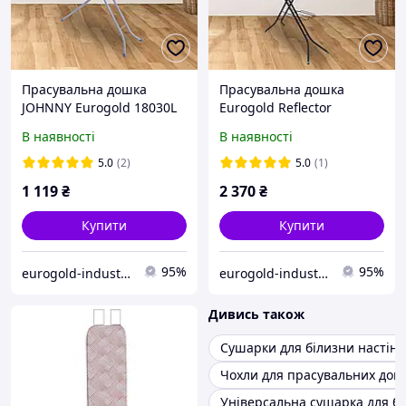
Прасувальна дошка
Прасувальна дошка
JOHNNY Eurogold 18030L
Eurogold Reflector
Diagon peach
R22738U Зелений
В наявності
В наявності
5.0
(2)
5.0
(1)
1 119
₴
2 370
₴
Купити
Купити
95%
95%
eurogold-industries
eurogold-industries
Дивись також
Сушарки для білизни настінн
Чохли для прасувальних дощ
Універсальна сушарка для б