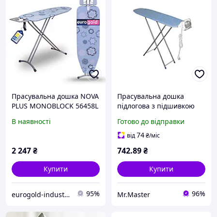
Прасувальна дошка NOVA
Прасувальна дошка
PLUS MONOBLOCK 56458L
підлогова з підшивкою
для праски ДСП 16030J
В наявності
Готово до відправки
EURO GOLD
74
від
₴
/міс
2 247
₴
742
.89
₴
Купити
Купити
95%
96%
eurogold-industries
Mr.Master