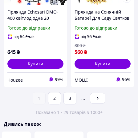
Гірлянда Echosari DMO-
Гірлянда на Сонячній
400 світлодіодна 20
Батареї Для Саду Святкові
метрів двокольорова з
Світильники 22 Метра
Готово до відправки
Готово до відправки
пультом для прикраси
200 Світлодіодів 8
будинку саду ялинки
режимів LED Лампочки
64
56
від
₴
/міс
від
₴
/міс
800
₴
645
₴
560
₴
Купити
Купити
99%
96%
Houzee
MOLLI
1
2
3
...
Показано 1 - 29 товарів з 1000+
Дивись також