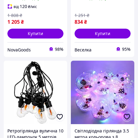
дому та саду чорний GN-
тераси саду 220 В LED
1821
FLAME
120
від
₴
/міс
1 808
₴
1 251
₴
1 205
₴
834
₴
Купити
Купити
98%
95%
NovaGoods
Веселка
Ретрогірлянда вулична 10
Світлодіодна гірлянда 3.5
LED-лампочок 5 метрів
метра кольорова з 8