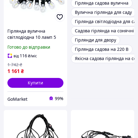
Гірлянда садова вулична
Вулична гірлянда для саду
Гірлянда світлодіодна для са
Садова гірлянда на сонячній 
Гірлянда вулична
світлодіодна 10 ламп 5
Гірлянди для двору
метрів мультиколор для
Готово до відправки
Гірлянда садова на 220 В
дому та саду GR-1821
116
від
₴
/міс
Якісна садова гірлянда на со
1 742
₴
1 161
₴
Купити
99%
GoMarket