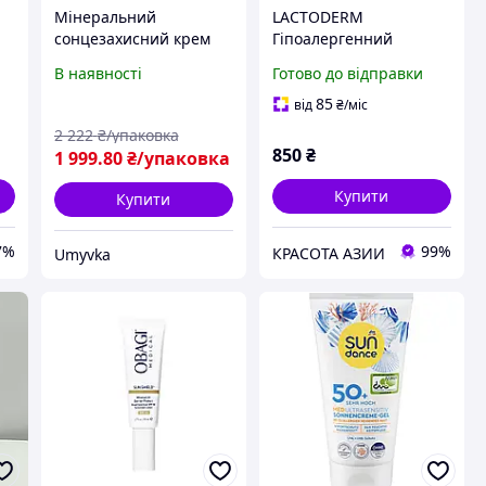
Мінеральний
LACTODERM
сонцезахисний крем
Гіпоалергенний
um
SPF 50 для чутливої та
сонцезахисний крем із
В наявності
Готово до відправки
й
дитячої шкіри 40 мл
комплексом
заспокійливий з
пробіотиків 150 мл
85
від
₴
/міс
центелою Dermafirm
2 222
₴/упаковка
850
₴
1 999
.80
₴/упаковка
Купити
Купити
7%
99%
КРАСОТА АЗИИ
Umyvka