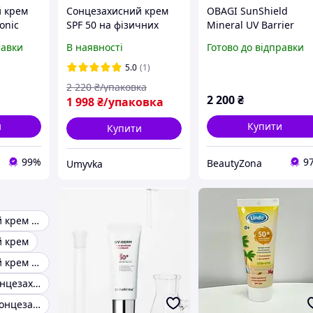
 крем
Сонцезахисний крем
OBAGI SunShield
onic
SPF 50 на фізичних
Mineral UV Barrier
un Cream
фільтрах з оксидом
Protect Broad Spectr
равки
В наявності
Готово до відправки
ьний
цинку 40 мл для
SPF 40 Гіпоалергенни
для
обличчя захист від UVA
мінеральний
5.0
(1)
UVB Dermafirm
сонцезахисний крем
2 220
₴/упаковка
2 200
₴
1 998
₴/упаковка
и
Купити
Купити
99%
9
BeautyZona
Umyvka
Сонцезахисний крем для обличчя
й крем
Сонцезахисний крем мінеральний
Водостійкий сонцезахисний крем для обличчя
Професійний сонцезахисний крем