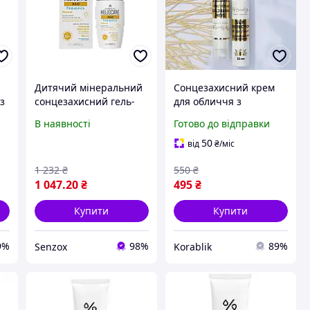
Дитячий мінеральний
Сонцезахисний крем
з
сонцезахисний гель-
для обличчя з
крем Cantabria Labs
колагеном SPF
В наявності
Готово до відправки
n
Heliocare SPF50 50мл
50+/PA+++ 50 мл
50
від
₴
/міс
1 232
₴
550
₴
1 047
.20
₴
495
₴
Купити
Купити
9%
98%
89%
Senzox
Korablik