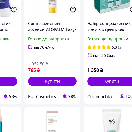
 стик
Сонцезахисний
Набір сонцезахисних
onic
лосьйон ATOPALM Easy-
кремів з центілою
Wash 60 мл
Dr.Ceuracle Cica Rege
равки
Готово до відправки
Готово до відправки
й SPF50
мінеральний
Vegan Sun Set DUO 2 
гіпоалергенний для
1 (50 мл*2)
76
від
₴
/міс
5.0
(2)
 Існтрі
чутливої шкіри дітей
135
від
₴
/міс
Атопалм
1 062
.50
₴
765
₴
1 350
₴
и
Купити
Купити
98%
98%
10
Eva Cosmetics
Cosmetichka