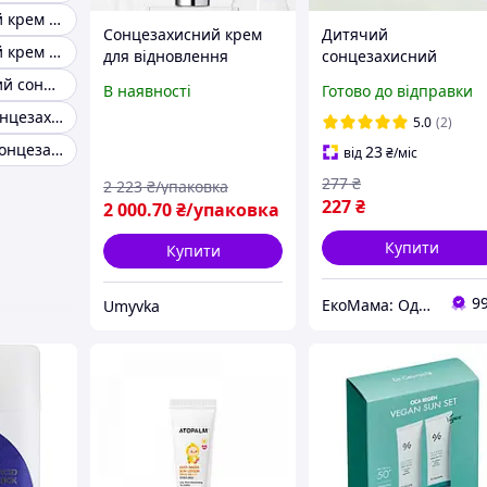
Сонцезахисний крем з спф 50
Сонцезахисний крем
Дитячий
Сонцезахисний крем для обличчя spf 50
для відновлення
сонцезахисний
бар'єру шкіри SPF 50 40
гіпоалергенний крем
Некомедогенний сонцезахисний крем для обличчя
В наявності
Готово до відправки
мл з керамідами для
для малюків від 0
Водостійкий сонцезахисний крем
реактивної шкіри без
місяців із високим
5.0
(2)
хімічних фільтрів
рівнем захисту SPF 50
Натуральний сонцезахисний крем для обличчя
23
від
₴
/міс
Dermafirm
75 мл Lindo
277
₴
2 223
₴/упаковка
227
₴
2 000
.70
₴/упаковка
Купити
Купити
9
ЕкоМама: Одяг для вагітних, білизна для годування, сумка у пологовий, одяг для новонароджених
Umyvka