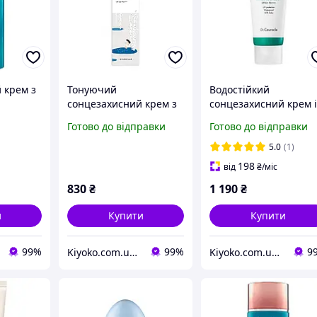
 крем з
Тонуючий
Водостійкий
сонцезахисний крем з
сонцезахисний крем і
березовим соком
центелою азійською
Готово до відправки
Готово до відправки
E Face
ROUND LAB Birch Juice
Dr.Ceuracle Cica Rege
 50 55 мл
Moisturizing ToneUр,
Waterproof Sun
5.0
(1)
50мл (769977)
SPF50+PA +++ 100 мл
198
від
₴
/міс
830
₴
1 190
₴
и
Купити
Купити
99%
99%
9
Kiyoko.com.ua - магазин товарів з Японії та Південної Кореї.
Kiyoko.com.ua - магазин товарів з Японії та Південної Кореї.