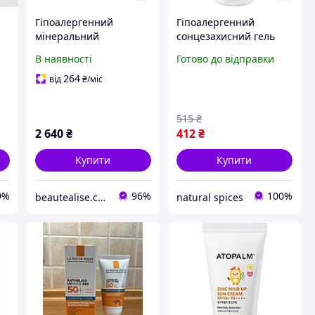
Гіпоалергенний
Гіпоалергенний
мінеральний
сонцезахисний гель
сонцезахисний крем
для чутливої шкіри
В наявності
Готово до відправки
Obagi Sun Shield
SUNDANCE
Mineral UV Barrier
Sonnencreme Gel, MED
264
від
₴
/міс
Protect SPF 40, 85 г
ultra sensitiv LSF 50+,
150 мл
515
₴
2 640
₴
412
₴
Купити
Купити
9%
96%
100%
beautealise.com.ua
natural spices