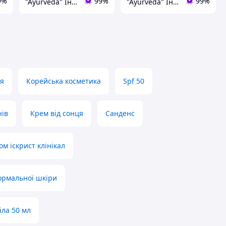
9%
99%
99%
"Ayurveda" Інтернет магазин аюрведичних товарів з Індії
"Ayurveda" Інтернет магазин аюрведичних товарів з Індії
чя
Корейська косметика
Spf 50
нів
Крем від сонця
Санденс
м іскрист клінікал
ормальної шкіри
іла 50 мл