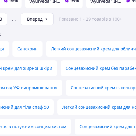
98%
99%
9
"Ayurveda" Інтернет магазин аюрведичних товарів з Індії
"Ayurveda" Інтернет магазин аюрведичних товарів з Індії
3
...
Вперед
Показано 1 - 29 товарів з 100+
ж
ця
Санскрин
Легкий сонцезахисний крем для облич
 крем для жирної шкіри
Сонцезахисний крем без парабе
том від УФ-випромінювання
Сонцезахисний крем із кольоро
исний для тіла спаф 50
Легкий сонцезахисний крем для н
ччя з потужним сонцезахистом
Сонцезахисний крем для т