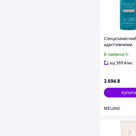
Сонцезахисний
адаптивними
пігментами
В наявності
COLORESCIENC
Shield Flex SPF
369
від
₴
/міс
(Fair)
3 694
₴
Купит
MELANI