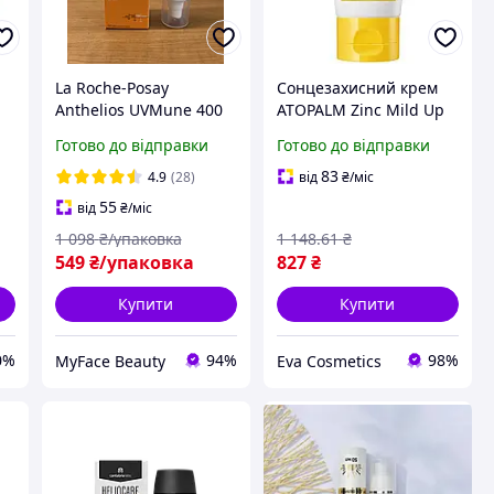
La Roche-Posay
Сонцезахисний крем
Anthelios UVMune 400
ATOPALM Zinc Mild Up
n
SPF 50+ 50 мл
65 г мінеральний з
Готово до відправки
Готово до відправки
в
зволожуючий
цинком для дітей
сонцезахисний крем
гіпоалергенний
83
4.9
(28)
від
₴
/міс
для сухої та чутливої
Атопалм
55
від
₴
/міс
шкіри без запаху
1 098
₴/упаковка
1 148
.61
₴
549
₴/упаковка
827
₴
Купити
Купити
0%
94%
98%
MyFace Beauty
Eva Cosmetics