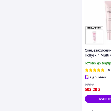
Сонцезахисний
Hollyskin Multi
50 40 мл + Кре
Готово до відп
очищення So C
г
5.0
50
від
₴
/міс
592
₴
503
.20
₴
Купит