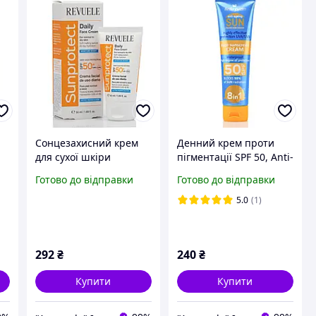
Сонцезахисний крем
Денний крем проти
для сухої шкіри
пігментації SPF 50, Anti-
ly
обличчя, SPF 50+, Daily
Blemish Daily Cream
Готово до відправки
Готово до відправки
Cream Sunprotect,
SPF 50, Revuele, 50 ml
Revuele, 50 ml
5.0
(1)
292
₴
240
₴
Купити
Купити