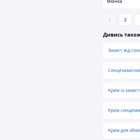
Моніка
1
2
Дивись тако
Захист від сон
Сонцезахисний
Крем із захис
Крем сонцезах
Крем для обли