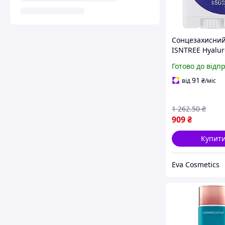
Сонцезахисний
ISNTREE Hyalur
Acid 22 г
Готово до відп
зволожувальни
для обличчя
91
від
₴
/міс
гіпоалергенний
1 262
.50
₴
909
₴
Купит
Eva Cosmetics