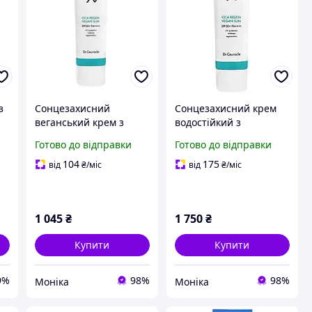
з
Сонцезахисний
Сонцезахисний крем
веганський крем з
водостійкий з
центелою Dr.Ceuracle
центелою Dr.Ceuracle
Готово до відправки
Готово до відправки
SPF50+ PA++++ Cica
Cica Regen Waterproof
мл
Regen Vegan Sun 50 мл
Sun SPF50+ PA++++ 100
104
175
від
₴
/міс
від
₴
/міс
мл
1 045
₴
1 750
₴
Купити
Купити
9%
98%
98%
Моніка
Моніка