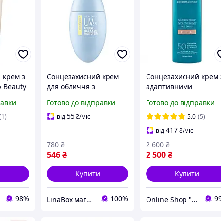
 крем з
Сонцезахисний крем
Сонцезахисний крем 
 Beauty
для обличчя з
адаптивними
f Sun
азуленом Neogen
пігментами
равки
Готово до відправки
Готово до відправки
 SPF50+
Sur.Medic Azulene Mild
COLORESCIENCE Face
5.5 UV Protect Sun
Shield Flex SPF 50 55 
55
(1)
від
₴
/міс
5.0
(5)
Cream SPF50+ PA++++
(Medium)
417
від
₴
/міс
780
₴
2 600
₴
546
₴
2 500
₴
и
Купити
Купити
98%
100%
9
LinaBox магазин косметики
Online Shop "Easy Evolution"