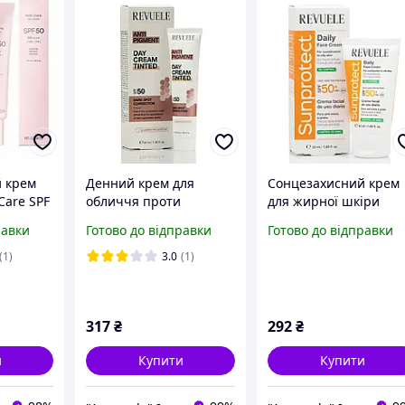
 крем
Денний крем для
Сонцезахисний крем
 Care SPF
обличчя проти
для жирної шкіри
м для
пігментації тонуючий
обличчя, SPF 50+, Dai
равки
Готово до відправки
Готово до відправки
lean 100
SPF 50, Day Tinted
Cream Sunprotect,
Cream SPF 50, Revuele,
Revuele, 50 ml
(1)
3.0
(1)
40 мл
317
₴
292
₴
и
Купити
Купити