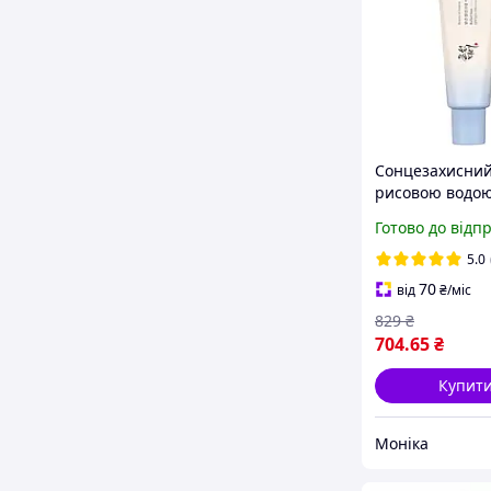
Сонцезахисний
рисовою водою
Of Joseon Relie
Готово до відп
Aqua Rice + B5
PA++++ 50 мл
5.0
70
від
₴
/міс
829
₴
704
.65
₴
Купит
Моніка