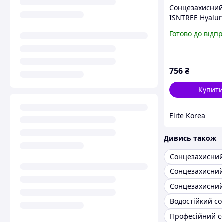
Сонцезахисний
ISNTREE Hyalur
Acid Natural S
Готово до відп
50 мл мінерал
зволожуючий 
чутливої шкіри
756
₴
Купит
Elite Korea
Дивись також
Сонцезахисни