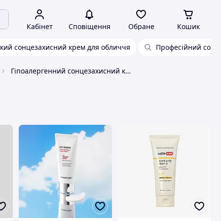
Кабінет
Сповіщення
Обране
Кошик
йкий сонцезахисний крем для обличчя
Професійний сонц
Гіпоалергенний сонцезахисний крем