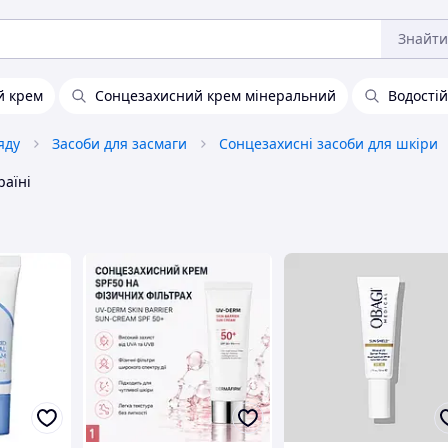
Знайти
й крем
Сонцезахисний крем мінеральний
Водості
яду
Засоби для засмаги
Сонцезахисні засоби для шкіри
раїні