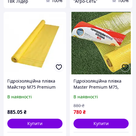
100%
100%
ТВК Лідер
"Агро-Сеть"
Гідроізоляційна плівка
Гідроізоляційна плівка
Майстер М75 Premium
Master Premium M75,
армована (жовта) 48м
1.5м x 50м, армована,
В наявності
В наявності
жовта, 75 м², міцний
водозахисний бар'єр
880
₴
885
.05
₴
780
₴
Купити
Купити