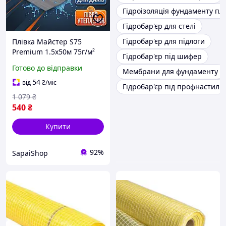
Гідроізоляція фундаменту пл
Гідробар'єр для стелі
Гідробар'єр для підлоги
Плівка Майстер S75
Premium 1.5x50м 75г/м²
Гідробар'єр під шифер
гідроізоляційна для даху
Готово до відправки
Мембрани для фундаменту
фасаду стін мембрана
армована паропроникна
54
від
₴
/міс
Гідробар'єр під профнастил
1 079
₴
540
₴
Купити
92%
SapaiShop