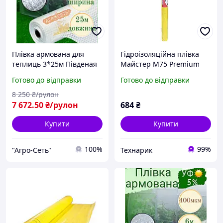
Плівка армована для
Гідроізоляційна плівка
теплиць 3*25м Південая
Майстер M75 Premium
Корея 8 років 400мкм 5%
армована (жовта)
Готово до відправки
Готово до відправки
УФ прозора
8 250
₴/рулон
7 672
.50
₴/рулон
684
₴
Купити
Купити
100%
99%
"Агро-Сеть"
Технарик