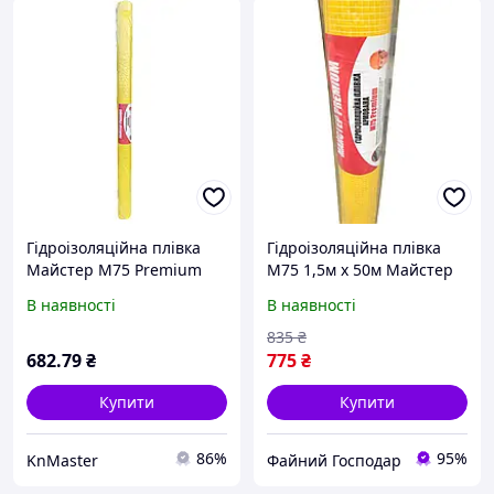
Гідроізоляційна плівка
Гідроізоляційна плівка
Майстер M75 Premium
M75 1,5м х 50м Майстер
армована (Жовта, 1.5 х 50
Premium
В наявності
В наявності
м)
армована(жовта) Master
Premium
835
₴
682
.79
₴
775
₴
Купити
Купити
86%
95%
KnMaster
Файний Господар