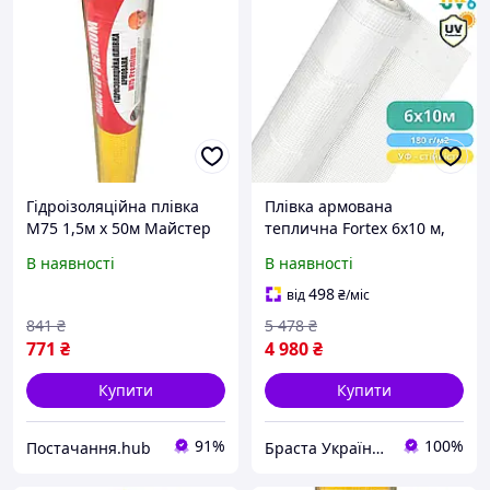
Гідроізоляційна плівка
Плівка армована
M75 1,5м х 50м Майстер
теплична Fortex 6х10 м,
Premium
60 м2, 180 г/м2, прозора,
В наявності
В наявності
армована(жовта) Master
УФ-6%, поліетиленова
Premium
для теплиць, парників,
498
від
₴
/міс
гідроізоляції
841
₴
5 478
₴
771
₴
4 980
₴
Купити
Купити
91%
100%
Постачання.hub
Браста Україна ТОВ