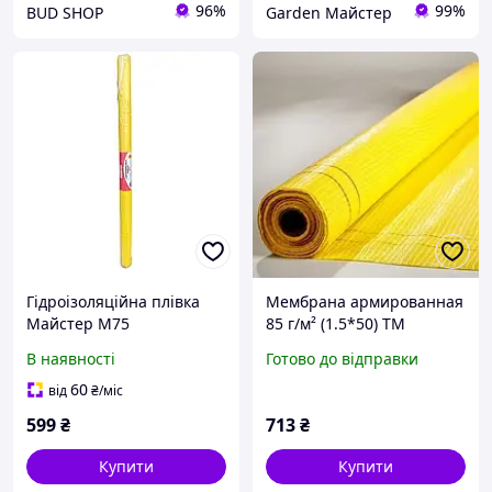
96%
99%
BUD SHOP
Garden Майстер
Гідроізоляційна плівка
Мембрана армированная
Майстер M75
85 г/м² (1.5*50) ТМ
армована(жовта)
"Shadow"
В наявності
Готово до відправки
гидроизоляционная
пленка AGS
60
від
₴
/міс
599
₴
713
₴
Купити
Купити