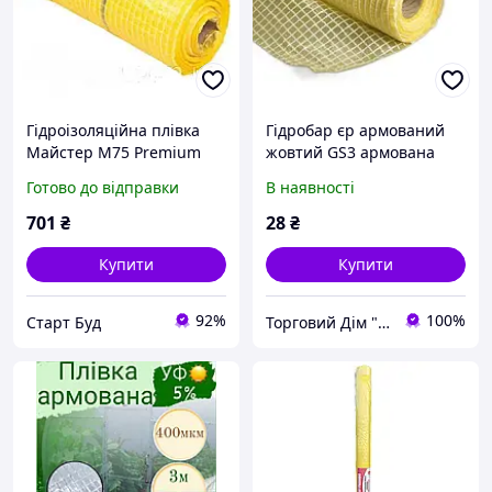
Гідроізоляційна плівка
Гідробар єр армований
Майстер М75 Premium
жовтий GS3 армована
армована (жовта)
гідроізоляційна плівка
Готово до відправки
В наявності
для покрівлі та стін 1 п.м.
701
₴
28
₴
Купити
Купити
92%
100%
Старт Буд
Торговий Дім "RZS"