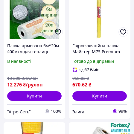
Плівка армована 6м*20м
Гідроізоляційна плівка
400мкм для теплиць
Майстер M75 Premium
прозора Південа Корея
армована жовта для
В наявності
Готово до відправки
покрівлі та утеплення
67
від
₴
/міс
13 200
₴/рулон
958
.03
₴
12 276
₴/рулон
670
.62
₴
Купити
Купити
100%
99%
"Агро-Сеть"
Элига