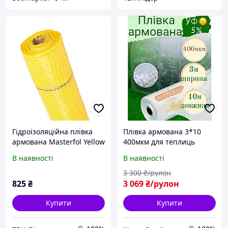
Гідроізоляційна плівка
Плівка армована 3*10
армована Masterfol Yellow
400мкм для теплиць
Foil MP (жовтий) 1,5 х50 м
Південа Корея
В наявності
В наявності
(75 м.кв.)
3 300
₴/рулон
825
₴
3 069
₴/рулон
Купити
Купити