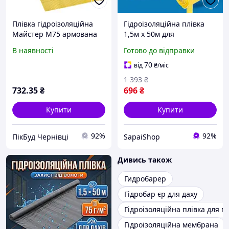
Плівка гідроізоляційна
Гідроізоляційна плівка
Майстер М75 армована
1,5м х 50м для
(жовта) 75 м2
фундаменту тераси
В наявності
Готово до відправки
армована мембрана UV
стяжка гідробар єр 75 м²
70
від
₴
/міс
1 393
₴
732
.35
₴
696
₴
Купити
Купити
92%
92%
ПікБуд Чернівці
SapaiShop
Дивись також
Гидробарер
Гідробар єр для даху
Гідроізоляційна плівка для по
Гідроізоляційна мембрана