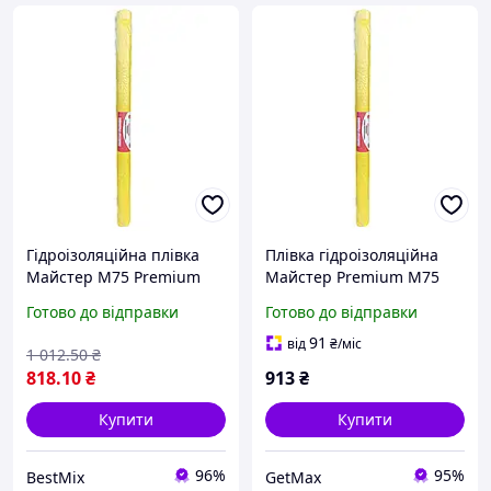
Гідроізоляційна плівка
Плівка гідроізоляційна
Майстер M75 Premium
Майстер Premium M75
армована жовта 1,5х50 м
армована, 75 г/м², жовта,
Готово до відправки
Готово до відправки
75 г/м2
1.5х50 м
91
від
₴
/міс
1 012
.50
₴
818
.10
₴
913
₴
Купити
Купити
96%
95%
BestMix
GetMax