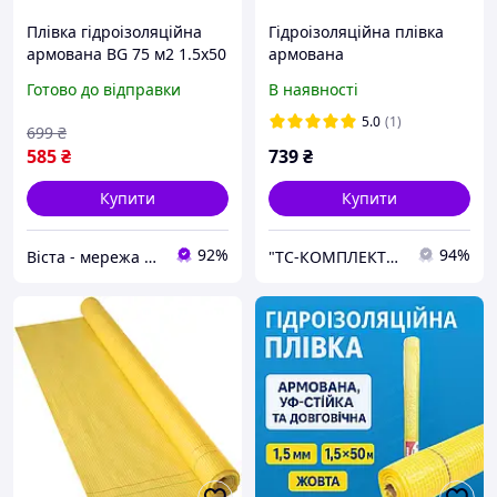
Плівка гідроізоляційна
Гідроізоляційна плівка
армована BG 75 м2 1.5х50
армована
м (11806012)
Готово до відправки
В наявності
5.0
(1)
699
₴
585
₴
739
₴
Купити
Купити
92%
94%
Віста - мережа будівельно-господарчих маркетів
"ТС-КОМПЛЕКТ" ООО