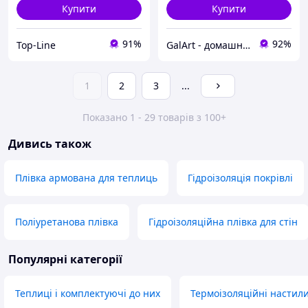
Купити
Купити
91%
92%
Top-Line
GalArt - домашній затишок
1
2
3
...
Показано 1 - 29 товарів з 100+
Дивись також
Плівка армована для теплиць
Гідроізоляція покрівлі
Поліуретанова плівка
Гідроізоляційна плівка для стін
Популярні категорії
Теплиці і комплектуючі до них
Термоізоляційні настил