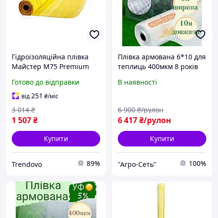
Гідроізоляційна плівка
Плівка армована 6*10 для
Майстер M75 Premium
теплиць 400мкм 8 років
армована для захисту від
Південа Корея
Готово до відправки
В наявності
вологи в будівництві 75м2
жовта
251
від
₴
/міс
3 014
₴
6 900
₴/рулон
1 507
₴
6 417
₴/рулон
Купити
Купити
89%
100%
Trendovo
"Агро-Сеть"