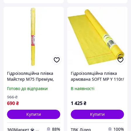
Гідроізоляційна плівка
Гідроізоляційна плівка
Майстер M75 Преміум,
армована SOFT MP Y 110г/
армована для захисту від
м2 (жовтий) 1,5 х50 м
Готово до відправки
В наявності
вологи.
(75м.кв./рул))
966
₴
690
₴
1 425
₴
Купити
Купити
88%
100%
360Маркет 💎 — усе, що потрібно під рукою ✅
ТВК Лідер