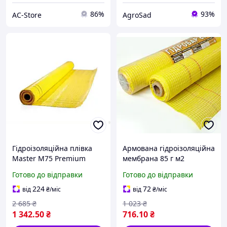
86%
93%
AC-Store
AgroSad
Гідроізоляційна плівка
Армована гідроізоляційна
Master M75 Premium
мембрана 85 г м2
армована жовта для
гідробар'єр вітрозахисна
Готово до відправки
Готово до відправки
захисту від вологи та
плівка для скатної
води
покрівлі гал1
224
72
від
₴
/міс
від
₴
/міс
2 685
₴
1 023
₴
1 342
.50
₴
716
.10
₴