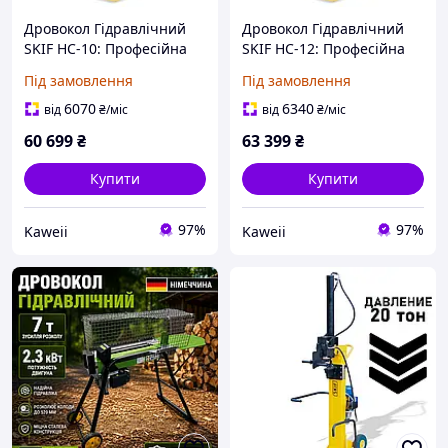
Дровокол Гідравлічний
Дровокол Гідравлічний
SKIF HC-10: Професійна
SKIF HC-12: Професійна
Потужність для Вашої
Потужність для
Під замовлення
Під замовлення
Заготівлі Дров
Ефективної Заготівлі Дров
6070
6340
від
₴
/міс
від
₴
/міс
60 699
₴
63 399
₴
Купити
Купити
97%
97%
Kaweii
Kaweii