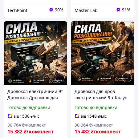
90%
91%
TechPoint
Master Lab
Дровокол електричний 9т
Дровокол для дров
Дровокол Дровокол для
электрический 9 т Колун
дров електричний 2600
гідравлічний 4755
Готово до відправки
Готово до відправки
Вт Колун гідравлічний
Електричний колун для
Дровокол для дому 230 В
дров Колун для дров Bass
1538
1548
від
₴
/міс
від
₴
/міс
Polska 2600 Вт
30 764
₴/комплект
30 964
₴/комплект
15 382
₴/комплект
15 482
₴/комплект