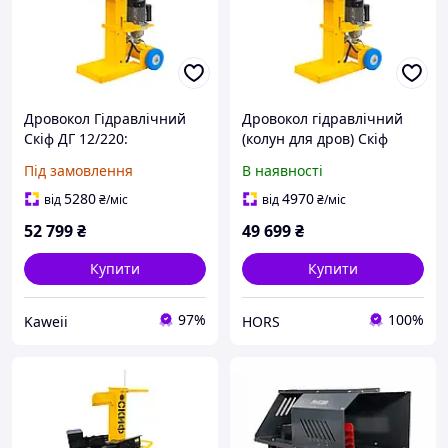
Дровокол Гідравлічний
Дровокол гідравлічний
Скіф ДГ 12/220:
(колун для дров) Скіф
Потужність та
ДГ-10/220
Під замовлення
В наявності
Ефективність для Вашої
Заготівлі Дров
5280
4970
від
₴
/міс
від
₴
/міс
52 799
₴
49 699
₴
Купити
Купити
97%
100%
Kaweii
HORS