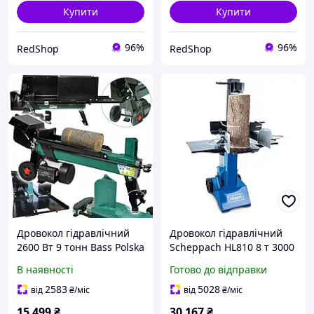
Купити
Купити
96%
96%
RedShop
RedShop
Дровокол гідравлічний
Дровокол гідравлічний
2600 Вт 9 тонн Bass Polska
Scheppach HL810 8 т 3000
4758 потужний
Вт 230 В вертикальний
В наявності
Готово до відправки
електричний дровокол
електричний колун для
для швидкого
дров до 550 мм, для дуба,
2583
5028
від
₴
/міс
від
₴
/міс
розколювання дров
бука та ін
15 499
₴
30 167
₴