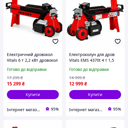
Електричний дровокол
Електроколун для дров
Vitals 6 т 2,2 кВт дровокол
Vitals EMS 4370t 4 т 1,5
гідравлічний дровокол
кВт електричний
Готово до відправки
Готово до відправки
для заготівлі дров
дровокол гідравлічний
для колки дров
17 299
₴
14 999
₴
15 299
₴
12 999
₴
Купити
Купити
95%
95%
Інтернет магазин 🛠 Men’s Tool
Інтернет магазин 🛠 Men’s Tool