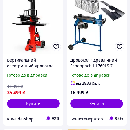
Вертикальний
Дровокол гідравлічний
електричний дровокол
Scheppach HL760LS 7
BOXER BX-3282 9 т 3200 Вт
тонн 2200 Вт 220 В
Готово до відправки
Готово до відправки
гідравлічний дровокол
електричний колун для
електроколун для дров
дров до довжиною 52 см
2833
від
₴
/міс
40 499
₴
35 499
₴
16 999
₴
Купити
Купити
92%
98%
Kuvalda-shop
Бензогенератор