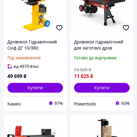
Дровокол Гідравлічний
Дровокол гідравлічний
Скіф ДГ 10/380:
для заготівлі дров
Професійна Потужність
Mastercut 6 тонн 2200 Вт
Під замовлення
Готово до відправки
для Великих Об'ємів Дров
дровокол гідравлічного
типу для дачі
4970
від
₴
/міс
13 025
₴
49 699
₴
11 025
₴
Купити
Купити
97%
93%
Kaweii
Powertools