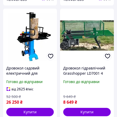
Дровокол садовий
Дровокол гідравлічний
електричний для
Grasshopper LD7001 4
заготівлі дров 3200 Вт
тонн Гідравлічний колан
Готово до відправки
Готово до відправки
Дровокол гідравлічний
для дров 1500 Вт
електричний 9 т
2625
від
₴
/міс
Дровокол потужний
52 500
₴
9 649
₴
26 250
₴
8 649
₴
Купити
Купити