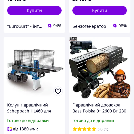
Купити
Купити
94%
98%
"EuroGurt" - інтернет-магазин
Бензогенератор
Колун гідравлічний
Гідравлічний дровокол
Scheppach HL460 для
Bass Polska 9т 2600 Вт 230
дров до 37 см
В Потужний
Готово до відправки
Готово до відправки
горизонтальний колун
для дров
1380
від
₴
/міс
5.0
(1)