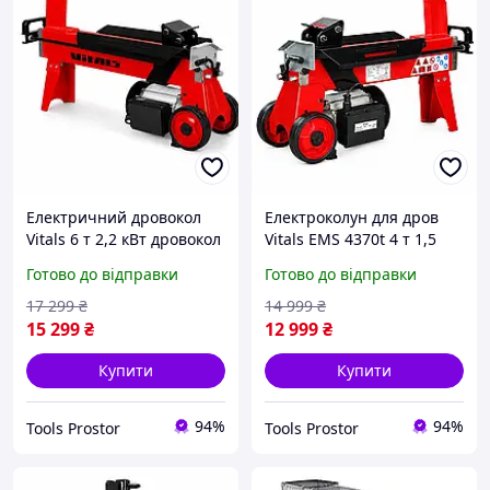
Електричний дровокол
Електроколун для дров
Vitals 6 т 2,2 кВт дровокол
Vitals EMS 4370t 4 т 1,5
гідравлічний дровокол
кВт електричний
Готово до відправки
Готово до відправки
для заготівлі дров
дровокол гідравлічний
для колки дров
17 299
₴
14 999
₴
15 299
₴
12 999
₴
Купити
Купити
94%
94%
Tools Prostor
Tools Prostor