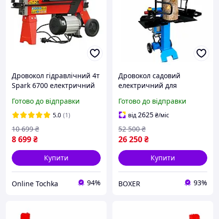
Дровокол гідравлічний 4т
Дровокол садовий
Spark 6700 електричний
електричний для
колун для дров
заготівлі дров 3200 Вт
Готово до відправки
Готово до відправки
Дровокол гідравлічний
електричний 9 т
2625
5.0
(1)
від
₴
/міс
Дровокол потужний
10 699
₴
52 500
₴
8 699
₴
26 250
₴
Купити
Купити
94%
93%
Online Tochka
BOXER