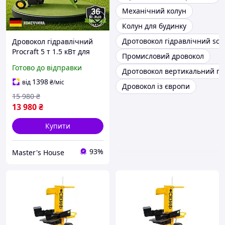
Механічний колун
Колун для будинку
Дротовокол гідравлічний sch
Дровокол гідравлічний
Procraft 5 т 1.5 кВт для
Промисловий дровокол
твердої деревини Колун
Готово до відправки
Дротовокол вертикальний гі
для заготівлі дров
Німеччина Гарантія 36
1398
від
₴
/міс
Дровокол із європи
місяців
15 980
₴
13 980
₴
Купити
93%
Master's House