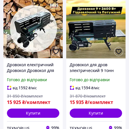
Дровокол електричний
Дровокол для дров
Дровокол Дровокол для
электрический 9 тонн
дров электричний 9 тонн
Колун гідравлічний
Готово до відправки
Готово до відправки
Колун гідравлічний
Електричний колун для
Електричний колун для
дров Колун для дров Bass
1592
1594
від
₴
/міс
від
₴
/міс
дров
Polska 2600 Вт 230 В
31 850
₴/комплект
31 870
₴/комплект
15 925
₴/комплект
15 935
₴/комплект
Купити
Купити
99%
99%
TEXNOPLUS
TEXNOPLUS