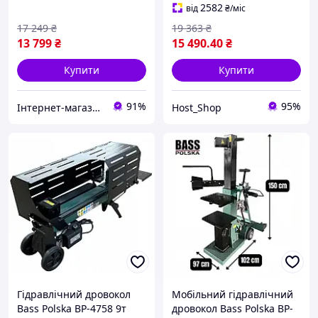
2582
від
₴
/міс
17 249
₴
19 363
₴
13 799
₴
15 490
.40
₴
Купити
Купити
91%
95%
Інтернет-магазин ЕлектроХаус
Host_Shop
Гідравлічний дровокол
Мобільний гідравлічний
Bass Polska BP-4758 9т
дровокол Bass Polska BP-