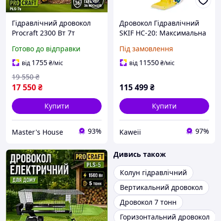
Гідравлічний дровокол
Дровокол Гідравлічний
Procraft 2300 Вт 7т
SKIF HC-20: Максимальна
Електричний дровокол
Потужність для
Готово до відправки
Під замовлення
Верстат для коління дров
Професійної Заготівлі
Дровокол для дому
Дров
1755
11550
від
₴
/міс
від
₴
/міс
Гарантія 36 місяців
19 550
₴
17 550
₴
115 499
₴
Купити
Купити
93%
97%
Master's House
Kaweii
Дивись також
Колун гідравлічний
Вертикальний дровокол
Дровокол 7 тонн
Горизонтальний дровокол