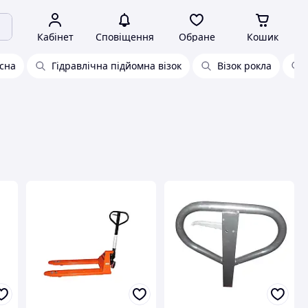
Кабінет
Сповіщення
Обране
Кошик
існа
Гідравлічна підйомна візок
Візок рокла