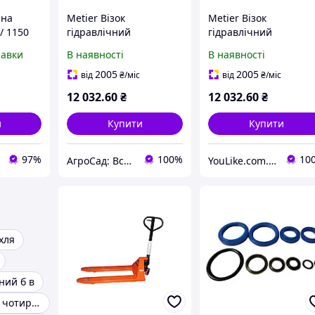
чна
Metier Візок
Metier Візок
 / 1150
гідравлічний
гідравлічний
2т/1150мм (рокла) Basic
2т/1150мм (рокла) Bas
равки
В наявності
В наявності
2005
2005
від
₴
/міс
від
₴
/міс
12 032
.60
₴
12 032
.60
₴
и
Купити
Купити
97%
100%
10
АгроСад: Всё для дома, сада, огорода, спорттовары
YouLike.com.ua
хля
чний б в
Візок складний чотириколісна