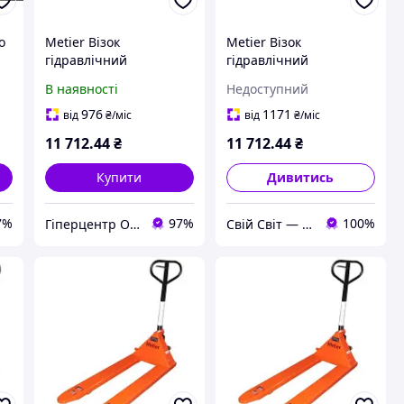
о
Metier Візок
Metier Візок
гідравлічний
гідравлічний
2т/1150мм (рокла) Basic
2т/1150мм (рокла) Basic
В наявності
Недоступний
976
1171
від
₴
/міс
від
₴
/міс
11 712
.44
₴
11 712
.44
₴
Купити
Дивитись
7%
97%
100%
Гіперцентр Одеса - електроінструмент, такелаж, торгове обладнання
Свій Світ — Дім • Дача • Декор