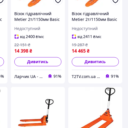
Візок гідравлічний
Візок гідравлічний
ic
Metier 2т/1150мм Basic
Metier 2т/1150мм Basic
(CBY.JC 2.0T)
(CBY.JC 2.0T)
Недоступний
Недоступний
2400
2411
від
₴
/міс
від
₴
/міс
22 151
₴
19 287
₴
14 398
₴
14 465
₴
Дивитись
Дивитись
4%
91%
91%
Ларчик UA - магазин трендових товарів
T2TV.com.ua | Онлайн Гипермаркет