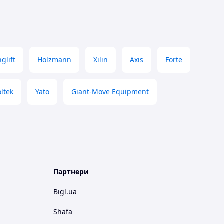
glift
Holzmann
Xilin
Axis
Forte
oltek
Yato
Giant-Move Equipment
Партнери
Bigl.ua
Shafa