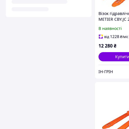
Візок гідравлі
METIER CBY.JC 
(рокла) Basic
В наявності
1228
від
₴
/міс
12 280
₴
Купит
ІН-ГРІН