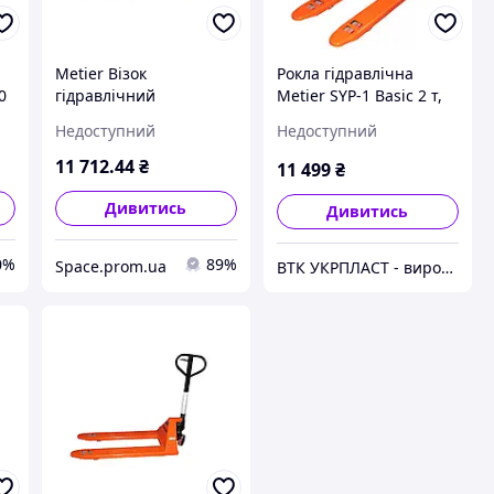
Metier Візок
Рокла гідравлічна
0
гідравлічний
Metier SYP-1 Basic 2 т,
2т/1150мм (рокла) Basic
вила 1150 мм, купити в
Недоступний
Недоступний
Києві
11 712
.44
₴
11 499
₴
Дивитись
Дивитись
0%
89%
Space.prom.ua
ВТК УКРПЛАСТ - виробник пластикової тари