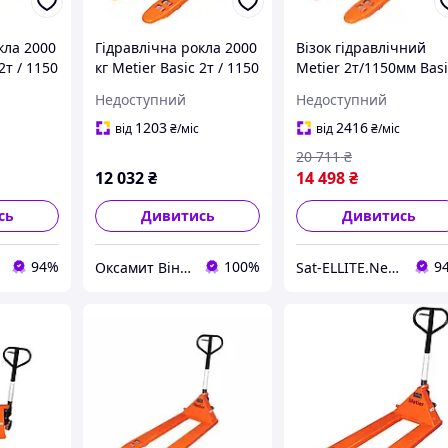
кла 2000
Гідравлічна рокла 2000
Візок гідравлічний
2т / 1150
кг Metier Basic 2т / 1150
Metier 2т/1150мм Bas
мм (CBY.JC 2.0T)
(CBY.JC 2.0T)
Недоступний
Недоступний
1203
2416
від
₴
/міс
від
₴
/міс
20 711
₴
12 032
₴
14 498
₴
сь
Дивитись
Дивитись
94%
100%
9
Оксамит Вінниця
Sat-ELLITE.Net ➤ ІНТЕРНЕТ-СУПЕРМАРКЕТ