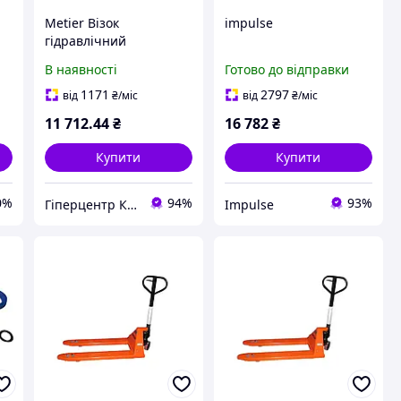
Metier Візок
impulse
гідравлічний
ic
2т/1150мм (рокла) Basic
В наявності
Готово до відправки
1171
2797
від
₴
/міс
від
₴
/міс
11 712
.44
₴
16 782
₴
Купити
Купити
0%
94%
93%
Гіперцентр Київ — професійне обладнання для ресторанів, магазинів і складів
Impulse