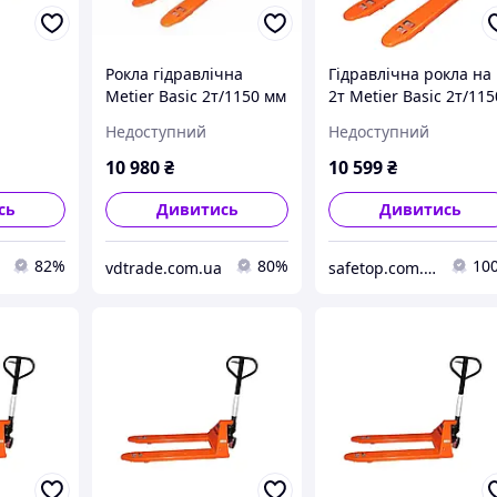
Рокла гідравлічна
Гідравлічна рокла на
Metier Basic 2т/1150 мм
2т Metier Basic 2т/115
ла) Basic
мм (CBY.JC 2.0T)
Недоступний
Недоступний
10 980
₴
10 599
₴
сь
Дивитись
Дивитись
82%
80%
10
vdtrade.com.ua
safetop.com.ua