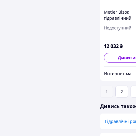
Metier Візок
гідравлічний
2т/1150мм (рок
Недоступний
12 032
₴
Дивити
Интернет-магазин « LTORG »
1
2
Дивись тако
Гідравлічні ро