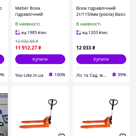
о
Metier Візок
Візок гідравлічний
гідравлічний
2т/1150мм (рокла) Basic
2т/1150мм (рокла) Basic
В наявності
В наявності
1985
1203
від
₴
/міс
від
₴
/міс
12 032
.60
₴
11 912
.27
₴
12 033
₴
Купити
Купити
0%
100%
99%
You-Like.in.ua
Ліс та Сад, магазин інструментів та садової техніки