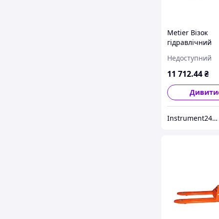
Metier Візок
гідравлічний
2т/1150мм (рок
Недоступний
11 712
.44
₴
Дивити
Instrument24.prom.ua