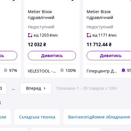
Metier Візок
Metier Візок
гідравлічний
гідравлічний
ла) Basic
2т/1150мм (рокла) Basic
2т/1150мм (рокла) Bas
Недоступний
Недоступний
1203
1171
від
₴
/міс
від
₴
/міс
12 032
₴
11 712
.44
₴
сь
Дивитись
Дивитись
97%
100%
9
VELESTOOL - інтернет-магазин інструментів та обладнання
Гіперцентр Дніпро - ваги, складська техніка, банківське обладнання
3
...
Вперед
Показано 1 - 29 товарів з 100+
ж
кли
Складська техніка
Вантажопідйомне обладнання