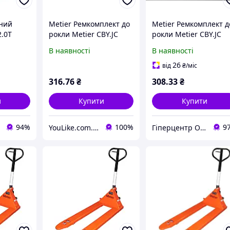
чний
Metier Ремкомплект до
Metier Ремкомплект д
2.0T
рокли Metier CBY.JC
рокли Metier CBY.JC
2.0T (Набір кілець та
2.0T (Набір кілець та
В наявності
В наявності
сальників)
сальників)
26
від
₴
/міс
316
.76
₴
308
.33
₴
и
Купити
Купити
94%
100%
9
YouLike.com.ua
Гіперцентр Одеса - електроінструмент, такелаж, торгове обладнання