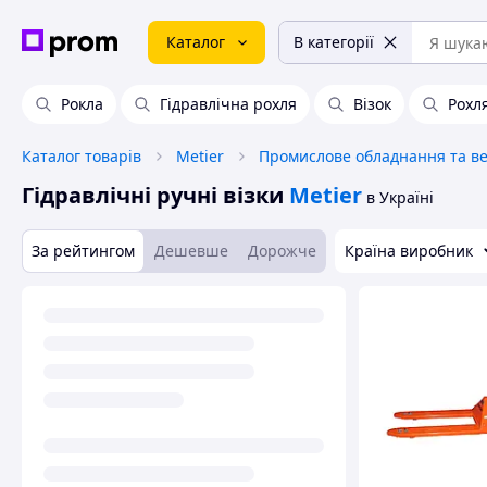
Каталог
В категорії
Рокла
Гідравлічна рохля
Візок
Рохл
Каталог товарів
Metier
Гідравлічні ручні візки
Metier
в Україні
За рейтингом
Дешевше
Дорожче
Країна виробник