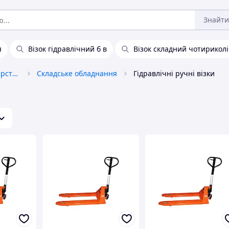
Знайти
я
Візок гідравлічний б в
Візок складний чотирикол
Промислове обладнання та верстати
Складське обладнання
Гідравлічні ручні візки