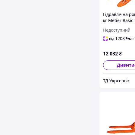
Гідравлічна ро
кг Metier Basic 
мм (CBY.JC 2.0T)
Недоступний
1203
від
₴
/міс
12 032
₴
Дивити
ТД Укрсервіс