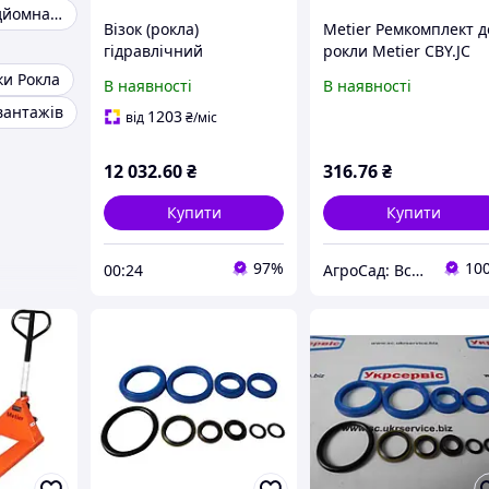
Гідравлічна підйомна візок
Візок (рокла)
Metier Ремкомплект д
гідравлічний
рокли Metier CBY.JC
2т/1150мм
2.0T (Набір кілець та
ки Рокла
В наявності
В наявності
сальників)
вантажів
1203
від
₴
/міс
12 032
.60
₴
316
.76
₴
Купити
Купити
97%
10
00:24
АгроСад: Всё для дома, сада, огорода, спорттовары