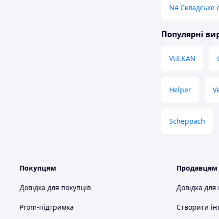
N4 Складське 
Популярні в
VULKAN
Helper
V
Scheppach
Покупцям
Продавцям
Довідка для покупців
Довідка для
Prom-підтримка
Створити ін