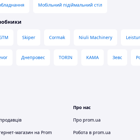
обладнання
Мобільний підіймальний стіл
иробники
GTM
Skiper
Cormak
Niuli Machinery
Leistun
evor
Днепровес
TORIN
KAMA
Зевс
P
Про нас
 продавців
Про prom.ua
тернет-магазин
на Prom
Робота в prom.ua