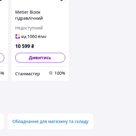
Metier Візок
гідравлічний
ic
2т/1150мм (рокла) Basic
Недоступний
1060
від
₴
/міс
10 599
₴
Дивитись
5%
100%
Станмастер
Обладнання для магазину та складу