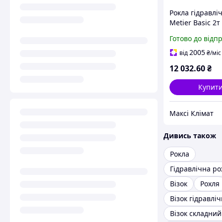
Рокла гідравлі
Metier Basic 2т
мм (CBY.JC 2.0T)
Готово до відп
2005
від
₴
/міс
12 032
.60
₴
Купит
Максі Клімат
Дивись також
Рокла
Гідравлічна ро
Візок
Рохля
Візок гідравлі