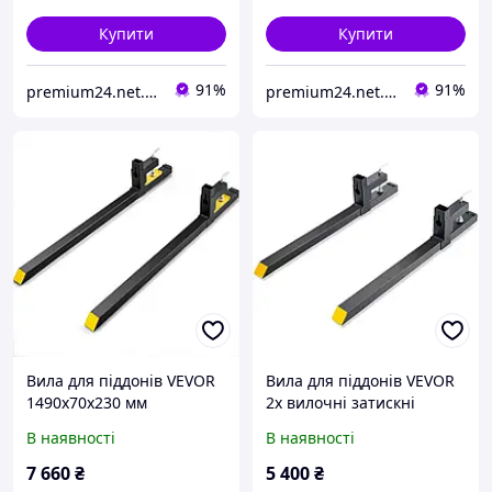
регульованою Vevor
ножиця з 4 колесами
514652
Купити
Купити
91%
91%
premium24.net.ua
premium24.net.ua
Вила для піддонів VEVOR
Вила для піддонів VEVOR
1490x70x230 мм
2х вилочні затискні
Вантажопідйомність вил
1090x70x230мм
В наявності
В наявності
907 кг Загальна довжина
Вантажопідйомність вил
вил 149 см з лезом вил
907кг Загальна довжина
7 660
₴
5 400
₴
109,2 см Вила для
вил 109см з лезом вил