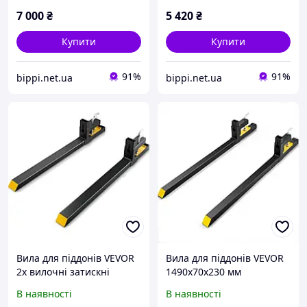
регульованою
швидкознімні вила,
7 000
₴
5 420
₴
стабілізатором для
сумісні з навісним 903871
навісного
Купити
Купити
91%
91%
bippi.net.ua
bippi.net.ua
Вила для піддонів VEVOR
Вила для піддонів VEVOR
2х вилочні затискні
1490x70x230 мм
1490x100x230 мм
Вантажопідйомність вил
В наявності
В наявності
Вантажопідйомність вил
907 кг Загальна довжина