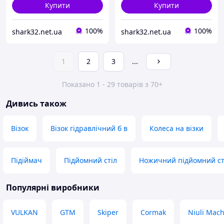
Купити
Купити
100%
100%
shark32.net.ua
shark32.net.ua
1
2
3
...
Показано 1 - 29 товарів з 70+
Дивись також
Візок
Візок гідравлічний б в
Колеса на візки
Підіймач
Підйомний стіл
Ножичний підйомний ст
Популярні виробники
VULKAN
GTM
Skiper
Cormak
Niuli Mach