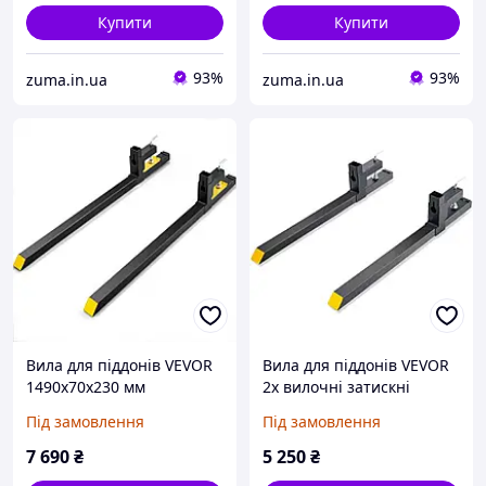
Купити
Купити
93%
93%
zuma.in.ua
zuma.in.ua
Вила для піддонів VEVOR
Вила для піддонів VEVOR
1490x70x230 мм
2х вилочні затискні
Вантажопідйомність вил
1090x70x230мм
Під замовлення
Під замовлення
907 кг Загальна довжина
Вантажопідйомність вил
вил 149 см з лезом вил
907кг Загальна довжина
7 690
₴
5 250
₴
109,2 см Вила для
вил 109см з лезом вил