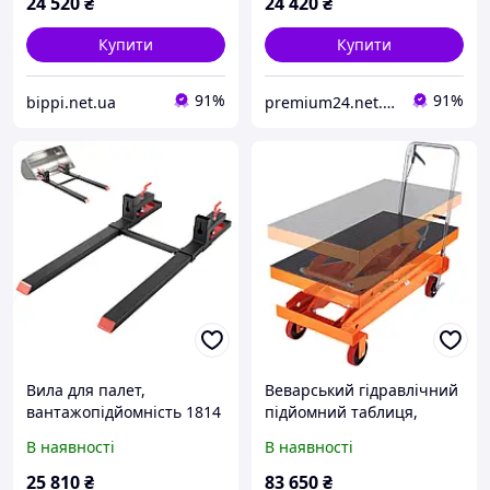
24 520
₴
24 420
₴
мм, вила із захистом
мм, вила із захистом
Vevor
Купити
Купити
91%
91%
bippi.net.ua
premium24.net.ua
Вила для палет,
Веварський гідравлічний
вантажопідйомність 1814
підйомний таблиця,
кг, каретка вила із
потужність 798,32 кг,
В наявності
В наявності
затискачем, загальна
висота підйому 150 см,
довжина 1490 мм, вила з
ручний стіл подвійного
25 810
₴
83 650
₴