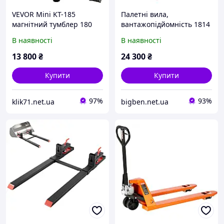
VEVOR Mini KT-185
Палетні вила,
магнітний тумблер 180
вантажопідйомність 1814
мм, ювелірна
кг, каретка вила з
В наявності
В наявності
полірувальна та фінішна
кріпленням на затискачі,
машина з функцією
загальна довжина 1490
13 800
₴
24 300
₴
точного часу, швидка
мм, вила із захистом
швидкість
Vevor
Купити
Купити
97%
93%
klik71.net.ua
bigben.net.ua