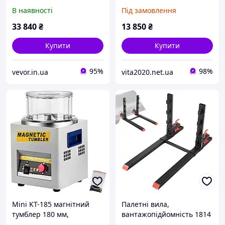
вантажопідйомність 330
мм, ювелірна
В наявності
Під замовлення
фунтів, 127 см, з 4
полірувальна та фінішна
колесами та нековзною
машина з функцією
33 840
₴
13 850
₴
підкладкою, для Vevor
точного часу, швидка
швидкість
Купити
Купити
95%
98%
vevor.in.ua
vita2020.net.ua
Mini KT-185 магнітний
Палетні вила,
тумблер 180 мм,
вантажопідйомність 1814
ювелірна полірувальна
кг, каретка вила з