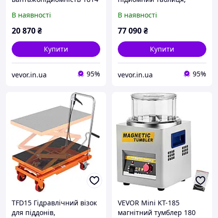
кг, каретка вила із
потужність 798,32 кг,
В наявності
В наявності
затискачем, загальна
висота підйому 150 см,
довжина 1490 мм, вила з
ручний стіл подвійного
20 870
₴
77 090
₴
регульованою Vevor
ножиця з 4 колесами
715786
Купити
Купити
95%
95%
vevor.in.ua
vevor.in.ua
TFD15 Гідравлічний візок
VEVOR Mini KT-185
для піддонів,
магнітний тумблер 180