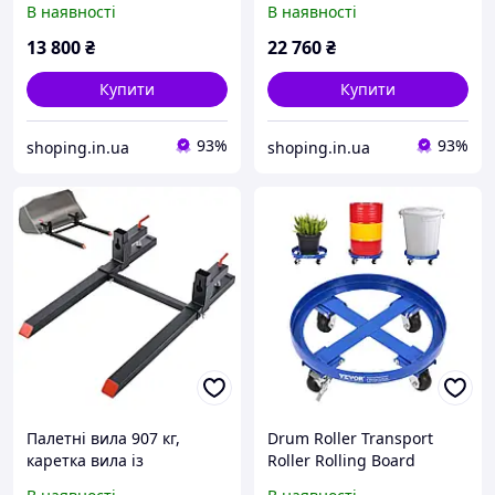
В наявності
В наявності
та фінішна машина з
кріпленням на затискачі,
функцією точного часу,
загальна довжина 1490
13 800
₴
22 760
₴
швидка швидкість Vevor
мм, вила із захистом
Vevor
Купити
Купити
93%
93%
shoping.in.ua
shoping.in.ua
Палетні вила 907 кг,
Drum Roller Transport
каретка вила із
Roller Rolling Board
затискачем, загальна
Transport for 55 G Drum