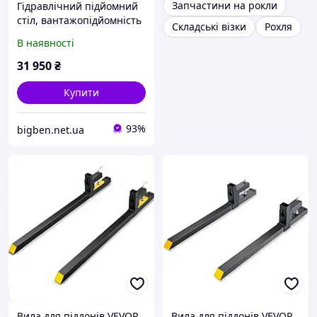
Запчастини на рокли
Гідравлічний підйомний
стіл, вантажопідйомність
Складські візки
Рохля
226,8 кг, висота підйому
В наявності
300-1200 мм, ножичний
підйомник з 4 колесами
31 950
₴
та Vevor
Купити
93%
bigben.net.ua
Вила для піддонів VEVOR
Вила для піддонів VEVOR