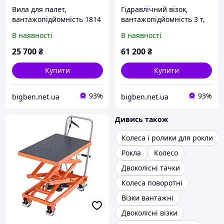
Вила для палет,
Гідравлічний візок,
вантажопідйомність 1814
вантажопідйомність 3 т,
кг, каретка вила із
ручний гідравлічний
В наявності
В наявності
затискачем, загальна
візок з вилами 1220 x 685
довжина 1490 мм, вила з
мм, гідравлічний візок з
25 700
₴
61 200
₴
регульованою Vevor
висотою Vevor
514652
Купити
Купити
93%
93%
bigben.net.ua
bigben.net.ua
Дивись також
Колеса і ролики для рокли
Рокла
Колесо
Двоколісні тачки
Колеса поворотні
Візки вантажні
Двоколісні візки