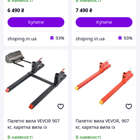
В наявності
В наявності
довжина 1090 мм, вила з
Ø615x188mm Vevor
регульованою
414311
6 490
₴
7 490
₴
стабілізатором для
навісного Vevor
Купити
Купити
93%
93%
shoping.in.ua
shoping.in.ua
Палетні вила VEVOR 907
Палетні вила VEVOR, 907
кг, каретка вила із
кг, каретка вила із
затискачем, загальна
затискачем, загальна
В наявності
В наявності
довжина 1090 мм, вила з
довжина 1090 мм,