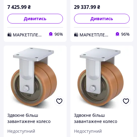
2026
2026
7 425
.99
₴
29 337
.99
₴
Дивитись
Дивитись
96%
96%
🛍️ МАРКЕТПЛЕЙС DMD
🛍️ МАРКЕТПЛЕЙС DMD
Здвоєне більш
Здвоєне більш
завантажене колесо
завантажене колесо
KAMA з поліуретану 200
KAMA з поліуретану 201
Недоступний
Недоступний
мм (4607-DSTR-200-B) D1-
мм (4607-DSTR-201-B) D1-