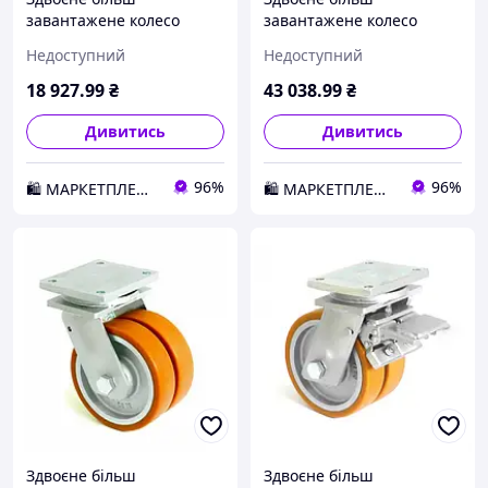
завантажене колесо
завантажене колесо
KAMA з поліуретану 250
KAMA з поліуретану 300
Недоступний
Недоступний
мм (4602-DSTR-250-B) D1-
мм (4602-DSTR-300-B) D1-
2026
2026
18 927
.99
₴
43 038
.99
₴
Дивитись
Дивитись
96%
96%
🛍️ МАРКЕТПЛЕЙС DMD
🛍️ МАРКЕТПЛЕЙС DMD
Здвоєне більш
Здвоєне більш