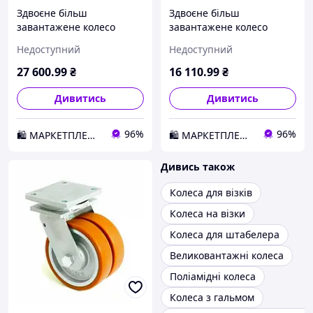
Здвоєне більш
Здвоєне більш
завантажене колесо
завантажене колесо
KAMA з поліуретану 160
KAMA з поліуретану 200
Недоступний
Недоступний
мм (4602-DSTR-251-B) D1-
мм (4602-DSTR-200-B) D1-
2026
2026
27 600
.99
₴
16 110
.99
₴
Дивитись
Дивитись
96%
96%
🛍️ МАРКЕТПЛЕЙС DMD
🛍️ МАРКЕТПЛЕЙС DMD
Дивись також
Колеса для візків
Колеса на візки
Колеса для штабелера
Великовантажні колеса
Поліамідні колеса
Колеса з гальмом