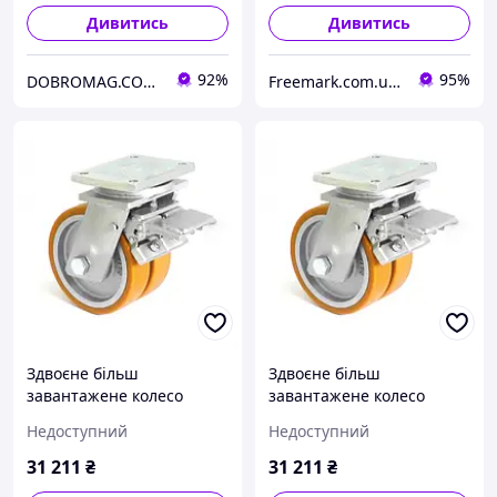
Дивитись
Дивитись
92%
95%
DOBROMAG.COM.UA - ДОБРОМАГ
Freemark.сom.ua - Фрімарк
Здвоєне більш
Здвоєне більш
завантажене колесо
завантажене колесо
KAMA з поліуретану з
KAMA з поліуретану з
Недоступний
Недоступний
гальмом 251 мм (4604-
гальмом 251 мм (4604-
DSTR-251-B)
DSTR-251-B)
31 211
₴
31 211
₴