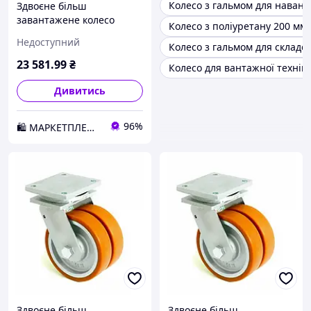
Колесо з гальмом для наван
Здвоєне більш
завантажене колесо
Колесо з поліуретану 200 мм
KAMA з куліриту 201 мм
Недоступний
Колесо з гальмом для складсь
(4602-DSTR-201-B) D1-2026
23 581
.99
₴
Колесо для вантажної технік
Дивитись
96%
🛍️ МАРКЕТПЛЕЙС DMD
Здвоєне більш
Здвоєне більш