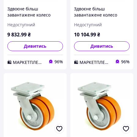
Здвоєне більш
Здвоєне більш
завантажене колесо
завантажене колесо
KAMA з поліуретану 125
KAMA з поліуретану 150
Недоступний
Недоступний
мм (4602-DSTR-125-B) D1-
мм (4602-DSTR-150-B) D1-
2026
2026
9 832
.99
₴
10 104
.99
₴
Дивитись
Дивитись
96%
96%
🛍️ МАРКЕТПЛЕЙС DMD
🛍️ МАРКЕТПЛЕЙС DMD