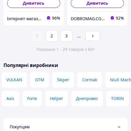
Дивитись
Дивитись
96%
92%
Інтернет-магазин "Winner"
DOBROMAG.COM.UA - ДОБРОМАГ
1
2
3
...
Показано 1 - 29 товарів з 60+
Популярні виробники
VULKAN
GTM
Skiper
Cormak
Niuli Mach
Axis
Forte
Helper
Днепровес
TORIN
Покупцям