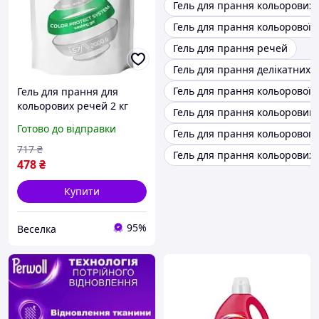
Гель для прання кольорових
Гель для прання кольорової 
Гель для прання речей
Гель для прання делікатних 
Гель для прання кольорової
Гель для прання для
кольорових речей 2 кг
Гель для прання кольоровий
економічний
Готово до відправки
Гель для прання кольорового
гіпоалергенний для
видалення плям і захисту
717
₴
Гель для прання кольорових
кольору. FLAME
478
₴
Купити
95%
Веселка