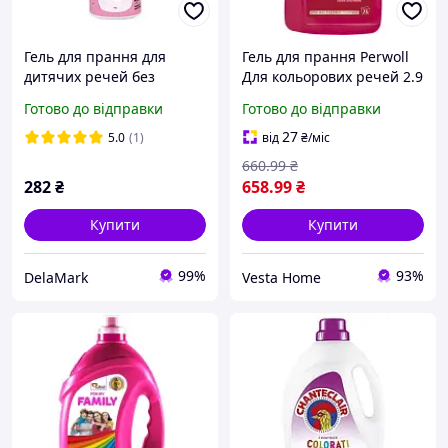
Гель для прання для
Гель для прання Perwoll
дитячих речей без
Для кольорових речей 2.9
аромату UIU DeLaMark 1 л
л (9000101810325) zabka
Готово до відправки
Готово до відправки
mag
27
5.0
(1)
від
₴
/міс
660
.99
₴
282
₴
658
.99
₴
Купити
Купити
99%
93%
DelaMark
Vesta Home