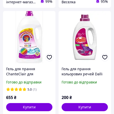
99%
95%
інтернет-магазин KLIK
Веселка
Гель для прання
Гель для прання
ChanteClair для
кольорових речей Dalli
кольорових речей 3.6л
Color 1,1 л 20 прань
Готово до відправки
Готово до відправки
5.0
(1)
655
₴
200
₴
Купити
Купити