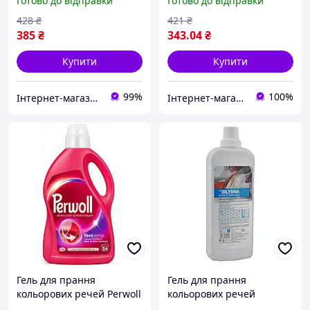
Готово до відправки
Готово до відправки
3000 мл
прань
428
₴
421
₴
385
₴
343
.04
₴
Купити
Купити
99%
100%
Інтернет-магазин якісної побутової хімії "Lavaggi"
Інтернет-магазин "Vi7"
Гель для прання
Гель для прання
кольорових речей Perwoll
кольорових речей
Color 2.97 л
Білизна Проф Еліт 1000