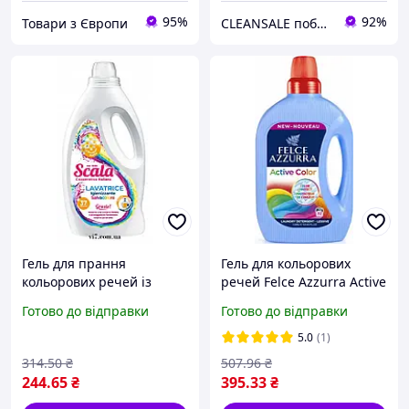
95%
92%
Товари з Європи
CLEANSALE побутова хімія з Європи для дому та бізнесу
Гель для прання
Гель для кольорових
кольорових речей із
речей Felce Azzurra Active
фіксацією кольору Scala
Color на 32 прання 1595
Готово до відправки
Готово до відправки
Lavatrice Salvacolore 1.5 л
мл
5.0
(1)
314
.50
₴
507
.96
₴
244
.65
₴
395
.33
₴