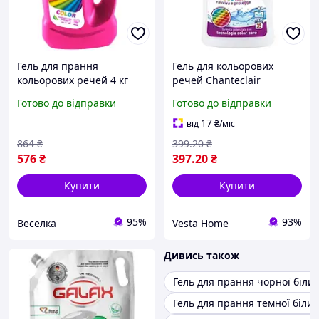
Гель для прання
Гель для кольорових
кольорових речей 4 кг
речей Chanteclair
універсальний
Lavatrice Colorati Ravviva E
Готово до відправки
Готово до відправки
безпечний для родини
Protegge на 35 прань
ефективний засіб для
1575 мл
17
від
₴
/міс
видалення плям FLAME
864
₴
399
.20
₴
576
₴
397
.20
₴
Купити
Купити
95%
93%
Веселка
Vesta Home
Дивись також
Гель для прання чорної біли
Гель для прання темної біли