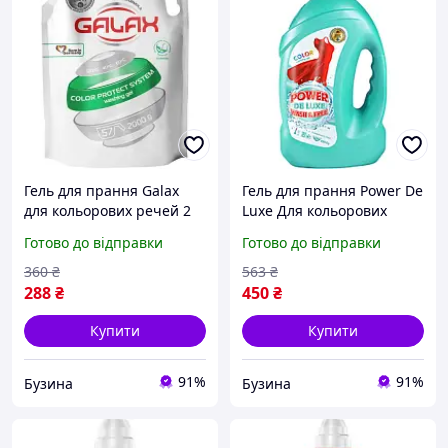
Гель для прання Galax
Гель для прання Power De
для кольорових речей 2
Luxe Для кольорових
кг 4260637720597 mayak
речей 4 кг
Готово до відправки
Готово до відправки
(4823128001966)
360
₴
563
₴
288
₴
450
₴
Купити
Купити
91%
91%
Бузина
Бузина