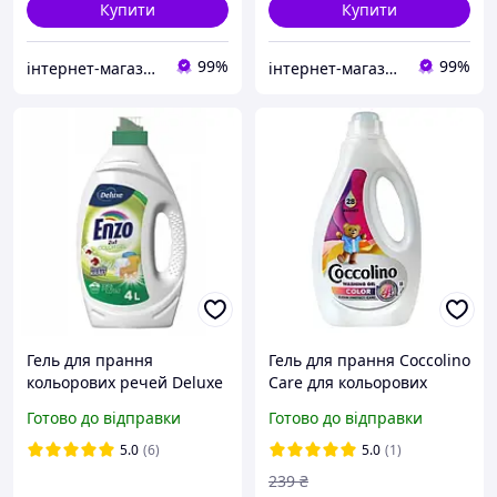
Купити
Купити
99%
99%
інтернет-магазин KLIK
інтернет-магазин KLIK
Гель для прання
Гель для прання Coccolino
кольорових речей Deluxe
Care для кольорових
Enzo Color 4260504880294
речей 1.12 л (28 прань).
Готово до відправки
Готово до відправки
4 л 4552482
Кокколино гель для
стирки
5.0
(6)
5.0
(1)
239
₴