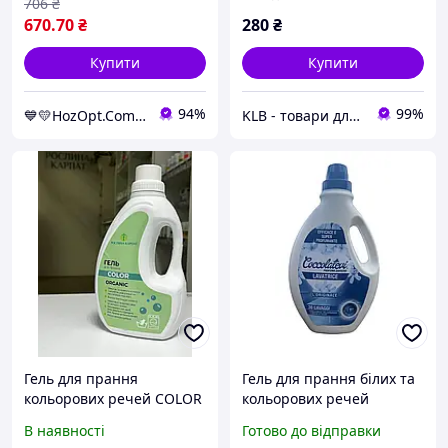
706
₴
670
.70
₴
280
₴
Купити
Купити
94%
99%
💙💛HozOpt.Com.Ua
KLB - товари для дому, дітей та тварин
Гель для прання
Гель для прання білих та
кольорових речей COLOR
кольорових речей
1000 мл - Рослина Карпат
Coccolatevi L'Originale
В наявності
Готово до відправки
для догляду за
1,52 л