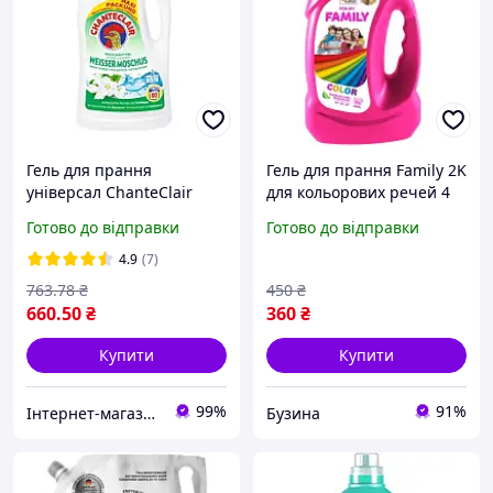
Гель для прання
Гель для прання Family 2K
універсал ChanteClair
для кольорових речей 4
Білий Мускус 3600 мл 80
кг 4260637720191 mayak
Готово до відправки
Готово до відправки
прань
4.9
(7)
763
.78
₴
450
₴
660
.50
₴
360
₴
Купити
Купити
99%
91%
Інтернет-магазин "Esto"
Бузина