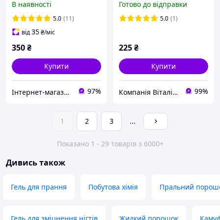
В наявності
Готово до відправки
мл
5.0
(11)
5.0
(1)
35
від
₴
/міс
350
₴
225
₴
Купити
Купити
97%
99%
Інтернет-магазин підгузників та побутової хімії VIKI Home
Компанія Віталіна®
1
2
3
...
Показано 1 - 29 товарів з 6000+
Дивись також
Гель для прання
Побутова хімія
Пральний порош
Гель для зміцнення нігтів
Жидкий порошок
Камуф