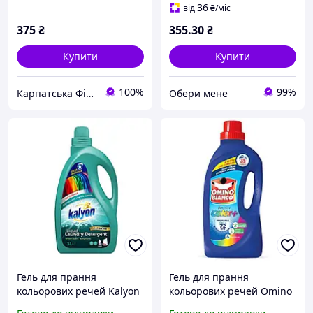
кольоровими речами
36
від
₴
/міс
375
₴
355
.30
₴
Купити
Купити
100%
99%
Карпатська Фітокрамниця🌿
Обери мене
Гель для прання
Гель для прання
кольорових речей Kalyon
кольорових речей Omino
for Colored на 50 прань
Bianco Color+ 1,4 л 35