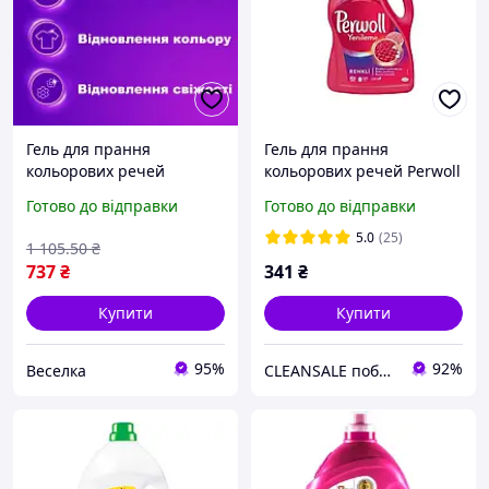
Гель для прання
Гель для прання
кольорових речей
кольорових речей Perwoll
концентрат для
Yenileme 2.97 L
Готово до відправки
Готово до відправки
збереження яскравості та
свіжості тканин 2 л FLAME
5.0
(25)
1 105
.50
₴
737
₴
341
₴
Купити
Купити
95%
92%
Веселка
CLEANSALE побутова хімія з Європи для дому та бізнесу