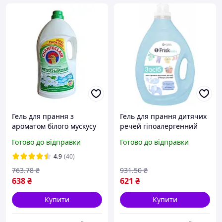
Гель для прання з
Гель для прання дитячих
ароматом білого мускусу
речей гіпоалергенний
Chanteclair Weisser
для новонароджених та
Готово до відправки
Готово до відправки
Moschus 80 прань 3600ml
чутливої шкіри 3 л FLAME
4.9
(40)
763
.78
₴
931
.50
₴
638
₴
621
₴
Купити
Купити