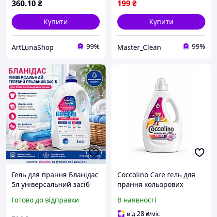
360
.10
₴
199
₴
Купити
Купити
99%
99%
ArtLunaShop
Master_Clean
Гель для прання Бланідас
Coccolino Care гель для
5л універсальний засіб
прання кольорових
для білих і кольорових
речей 1,12 л
Готово до відправки
В наявності
речей, рідкий пральний
(Бланидас проф елит)
28
від
₴
/міс