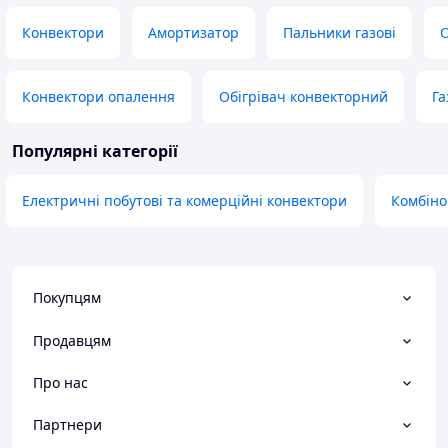
Конвектори
Амортизатор
Пальники газові
О
Конвектори опалення
Обігрівач конвекторний
Га
Популярні категорії
Електричні побутові та комерційні конвектори
Комбіно
Покупцям
Продавцям
Про нас
Партнери