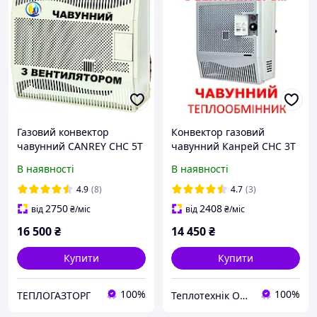
Газовий конвектор
Конвектор газовий
чавунний CANREY CHC 5T
чавунний Канрей CHC 3T
(Туреччина) з
(Туреччина) з
В наявності
В наявності
вентилятором
вентилятором
4.9
(8)
4.7
(3)
2750
2408
від
₴
/міс
від
₴
/міс
16 500
₴
14 450
₴
Купити
Купити
100%
100%
ТЕПЛОГАЗТОРГ
Теплотехнік Одеса