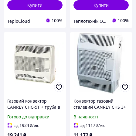
Купити
Купити
100%
100%
TeploCloud
Теплотехнік Одеса
Газовий конвектор
Конвектор газовий
CANREY CHC-5T + труба в
сталевий CANREY CHS 3+
комплекті
труба в комплекті
Готово до відправки
В наявності
1924
1117
від
₴
/міс
від
₴
/міс
19 241
₴
11 172
₴