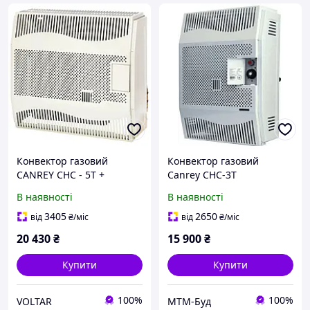
Конвектор газовий
Конвектор газовий
CANREY CHC - 5T +
Canrey CHC-3T
парапет
В наявності
В наявності
3405
2650
від
₴
/міс
від
₴
/міс
20 430
₴
15 900
₴
Купити
Купити
100%
100%
VOLTAR
МТМ-Буд