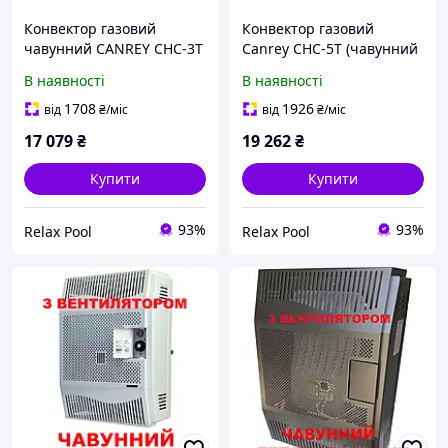
Конвектор газовий
Конвектор газовий
чавунний CANREY CHC-3T
Canrey CHC-5T (чавунний
+ труба в комплекті
турбо) + труба у комплекті
В наявності
В наявності
1708
1926
від
₴
/міс
від
₴
/міс
17 079
₴
19 262
₴
Купити
Купити
93%
93%
Relax Pool
Relax Pool