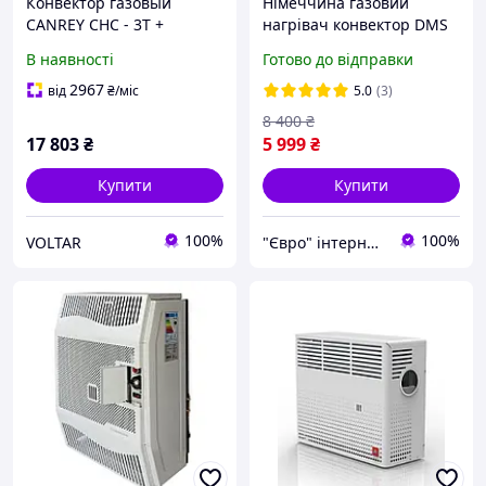
Конвектор газовый
Німеччина газовий
CANREY CHC - 3T +
нагрівач конвектор DMS
парапет
4,2 квт + редуктор зі
В наявності
Готово до відправки
шлангом
2967
від
₴
/міс
5.0
(3)
8 400
₴
17 803
₴
5 999
₴
Купити
Купити
100%
100%
VOLTAR
"Євро" інтернет-магазин