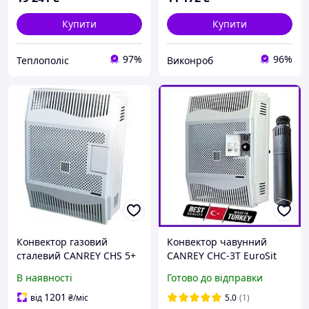
Купити
Купити
97%
96%
Теплополіс
Виконроб
Конвектор газовий
Конвектор чавунний
сталевий CANREY CHS 5+
CANREY CHC-3T EuroSit
труба в комплекті
парапетний газовий
В наявності
Готово до відправки
настінний Турецький з
вентилятором Канрей і
1201
від
₴
/міс
5.0
(1)