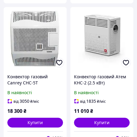
Конвектор газовий
Конвектор газовий Атем
Canrey CHC-5T
КНС-2 (2.5 кВт)
природний/скраплений
В наявності
В наявності
газ
3050
1835
від
₴
/міс
від
₴
/міс
18 300
₴
11 010
₴
Купити
Купити