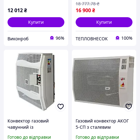
автоматикою ЄвроСіт
18 777
.78
₴
Італія
12 012
₴
16 900
₴
Купити
Купити
96%
100%
Виконроб
ТЕПЛОВНЕСОК
Конвектор газовий
Газовий конвектор АКОГ
чавунний із
5-СП з сталевим
вентилятором Hosseven
теплообмінником
Готово до відправки
Готово до відправки
HDU-3 DKV обігрівач 3 кВт
обігрівач 5 кВт до 50 м2 з