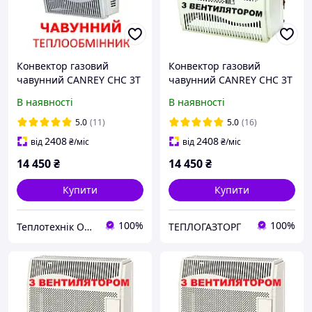
Конвектор газовий
Конвектор газовий
чавунний CANREY CHC 3T
чавунний CANREY CHC 3T
(Туреччина) з
(Туреччина) з
В наявності
В наявності
вентилятором
вентилятором
5.0
(11)
5.0
(16)
2408
2408
від
₴
/міс
від
₴
/міс
14 450
₴
14 450
₴
Купити
Купити
100%
100%
Теплотехнік Одеса
ТЕПЛОГАЗТОРГ