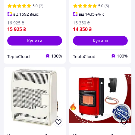
до 30 м2 з італійською
італійською автоматикою
5.0
(2)
5.0
(5)
автоматикою EuroSit +
EuroSit + димохід
1592
1435
від
₴
/міс
від
₴
/міс
димохід
16 925
₴
15 350
₴
15 925
₴
14 350
₴
Купити
Купити
100%
100%
TeploCloud
TeploCloud