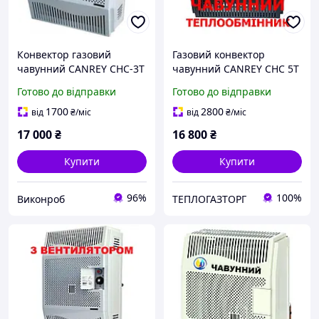
Конвектор газовий
Газовий конвектор
чавунний CANREY CHC-3T
чавунний CANREY CHC 5T
+ труба в комплекті
(Туреччина) з
Готово до відправки
Готово до відправки
вентилятором чорний
1700
2800
від
₴
/міс
від
₴
/міс
17 000
₴
16 800
₴
Купити
Купити
96%
100%
Виконроб
ТЕПЛОГАЗТОРГ