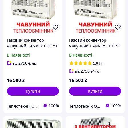
Газовий конвектор
Газовий конвектор
чавунний CANREY CHC 5T
чавунний CANREY CHC 5T
(Туреччина) з
(Туреччина) з
В наявності
В наявності
вентилятором
вентилятором
2750
від
₴
/міс
5.0
(1)
2750
від
₴
/міс
16 500
₴
16 500
₴
Купити
Купити
100%
100%
Теплотехнік Одеса
Теплотехнік Одеса