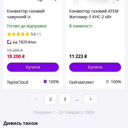
Конвектор газовий
Конвектор газовий АТЕМ
чавунний із
Житомир-5 КНС-2 кВт
вентилятором Hosseven
Готово до відправки
В наявності
HDU-5 DKV обігрівач 5 кВт
до 50 м2 з італійською
5.0
(1)
автоматикою EuroSit +
1820
від
₴
/міс
димохід
19 200
₴
18 200
₴
11 223
₴
Купити
Купити
100%
100%
TeploCloud
ГазКомплект
1
2
3
...
Показано 1 - 29 товарів з 1000+
Дивись також