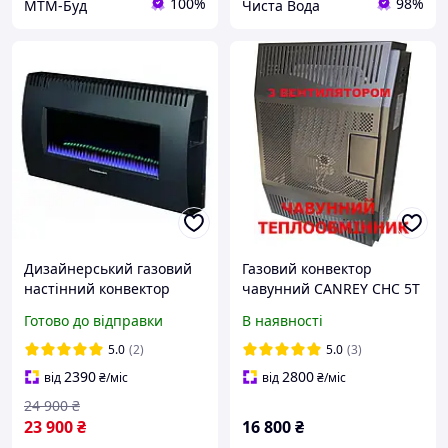
100%
98%
МТМ-Буд
Чиста Вода
Дизайнерський газовий
Газовий конвектор
настінний конвектор
чавунний CANREY CHC 5T
Hosseven HS-8 із
(Туреччина) з
Готово до відправки
В наявності
панорамним склом
вентилятором чорний
італійською автоматикою
5.0
(2)
5.0
(3)
EuroSit до 80 м2 + димохід
2390
2800
від
₴
/міс
від
₴
/міс
24 900
₴
23 900
₴
16 800
₴