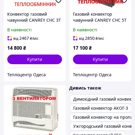
Конвектор газовий
Газовий конвектор
чавунний CANREY CHC 3T
чавунний CANREY CHC 5T
(Туреччина) з
(Туреччина) з
В наявності
В наявності
вентилятором
вентилятором чорний
2467
2850
від
₴
/міс
від
₴
/міс
14 800
₴
17 100
₴
Купити
Купити
Теплоцентр Одеса
Теплоцентр Одеса
Дивись також
Димохідний газовий конвект
Газовий конвектор АКОГ-3
Газовий конвектор на пропан
Ужгородський газовий конве