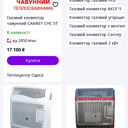
Конвектор газовий FEG
Газовий конвектор АКОГ-5
Конвектор газовий угорщина
Газовий конвектор
чавунний CANREY CHC 5T
Газовий конвектор з вентил
(Туреччина) з
В наявності
Газовий конвектор Canrey
вентилятором
2850
від
₴
/міс
Конвектор газовий 2 кВт
17 100
₴
Купити
Теплоцентр Одеса