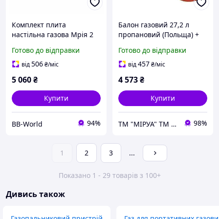
Комплект плита
Балон газовий 27,2 л
настільна газова Мрія 2
пропановий (Польща) +
конфорки Скло з Балоном
Плита 1 конфорка +
Готово до відправки
Готово до відправки
27 л ( підключення 3м
Комплект підключення
шланга редуктор)
SAFEGAS
506
457
від
₴
/міс
від
₴
/міс
5 060
₴
4 573
₴
Купити
Купити
94%
98%
BB-World
ТМ "МІРУА" ТМ "Safegas" газове обладнання
1
2
3
...
Показано 1 - 29 товарів з 100+
Дивись також
Газопальниковий пристрій
Газ для портативних газови