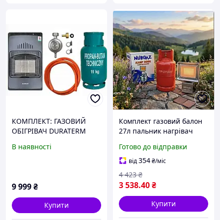
КОМПЛЕКТ: ГАЗОВИЙ
Комплект газовий балон
ОБІГРІВАЧ DURATERM
27л пальник нагрівач
DR2023 4,2kW + ГАЗОВИЙ
NURGAZ NG-309
В наявності
Готово до відправки
БАЛОН 27Л. + ШЛАНГ +
РЕДУКТОР
354
від
₴
/міс
4 423
₴
3 538
.40
₴
9 999
₴
Купити
Купити