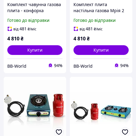
Комплект чавунна газова
Комплект плита
плита - конфорка
настільна газова Мрія 2
настільна 7.5 кВт з
конфорки нержавіюча
Готово до відправки
Готово до відправки
балоном 27 л та 3м шланг
сталь з балоном 27 л (
редуктор
підключення 3м шланга
481
481
від
₴
/міс
від
₴
/міс
редуктор)
4 810
₴
4 810
₴
Купити
Купити
94%
94%
BB-World
BB-World