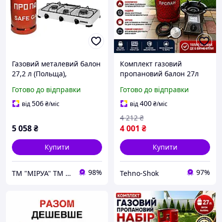
Газовий металевий балон
Комплект газовий
27,2 л (Польща),
пропановий балон 27л
настільна плита 3
газова плита таганок
Готово до відправки
Готово до відправки
конфорки та Комплект
підключення
506
400
від
₴
/міс
від
₴
/міс
4 212
₴
5 058
₴
4 001
₴
Купити
Купити
98%
97%
ТМ "МІРУА" ТМ "Safegas" газове обладнання
Tehno-Shok