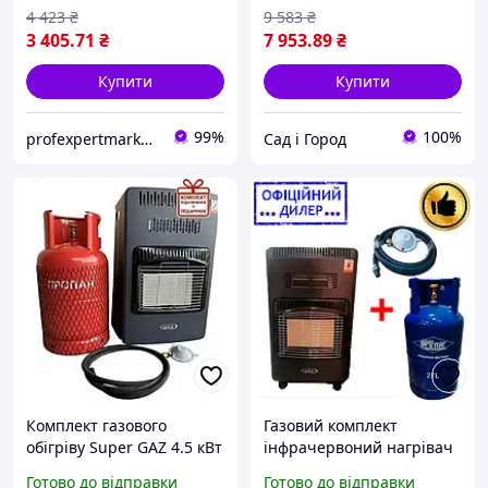
4 423
₴
9 583
₴
3 405
.71
₴
7 953
.89
₴
Купити
Купити
99%
100%
profexpertmarket.com.ua
Сад і Город
Комплект газового
Газовий комплект
обігріву Super GAZ 4.5 кВт
інфрачервоний нагрівач
KH 10 TURBO з балоном
Super YLP GAZ KH10 Turbo
Готово до відправки
Готово до відправки