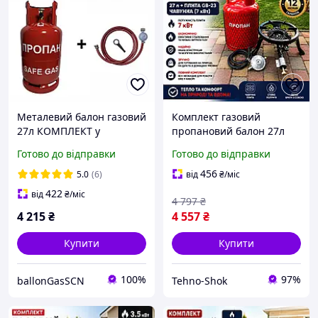
Металевий балон газовий
Комплект газовий
27л КОМПЛЕКТ у
пропановий балон 27л
ПОДАРУНОК CАVAGNA
Газовий таганок плита
Готово до відправки
Готово до відправки
Італія
MSA GB-23 чавунна (7квт)
456
5.0
(6)
від
₴
/міс
422
від
₴
/міс
4 797
₴
4 215
₴
4 557
₴
Купити
Купити
100%
97%
ballonGasSCN
Tehno-Shok