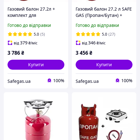
Газовий балон 27.2л +
Газовий балон 27.2 л SAFE
комплект для
GAS (Пропан/Бутан) +
підключення + 1к плита.
комплект підключення
Готово до відправки
Готово до відправки
5.0
(5)
5.0
(27)
379
346
від
₴
/міс
від
₴
/міс
3 786
₴
3 456
₴
Купити
Купити
100%
100%
Safegas.ua
Safegas.ua