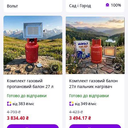
100%
Сад і Город
Вольт
Комплект газовий
Комплект газовий балон
пропановий балон 27 л
27л пальник нагрівач
пальник нагрівач
NURGAZ NG-309
Готово до відправки
Готово до відправки
NURGAZ NG-310
383
349
від
₴
/міс
від
₴
/міс
4 793
₴
4 423
₴
3 834
.40
₴
3 494
.17
₴