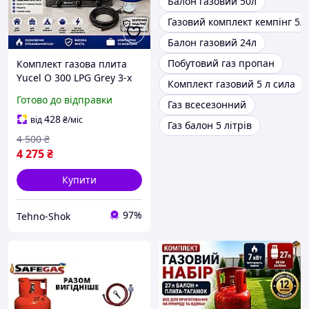
Балон газовий 50л
Газовий комплект кемпінг 5л
Балон газовий 24л
Побутовий газ пропан
Комплект газова плита
Yucel O 300 LPG Grey 3-х
Комплект газовий 5 л сила
конфоркова з кришкою
Готово до відправки
Газ всесезонний
балон 27л редуктор
шланг
428
від
₴
/міс
Газ балон 5 літрів
4 500
₴
4 275
₴
Купити
97%
Tehno-Shok