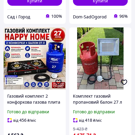
Купити
Купити
100%
96%
Сад і Город
Dom-SadOgorod
Газовий комплект 2
Комплект газовий
конфоркова газова плита
пропановий балон 27 л
Happy Home (скло) +
пальник нагрівач
Готово до відправки
Готово до відправки
балон 27 л (редуктор,
NURGAZ NG-310-P
шланг)
456
418
від
₴
/міс
від
₴
/міс
5 423
₴