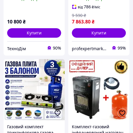
27 л ( Даруємо комплект
+ побутовий балон 27 л +
підключення у
редуктор + шланг 2 м
786
від
₴
/міс
ПОДАРУНОК )
9 590
₴
10 800
₴
7 863
.80
₴
Купити
Купити
90%
99%
ТехноДім
profexpertmarket.com.ua
Газовий комплект
Комплект-газовий
триконфоркова газова
інфрачервоний нагрівач