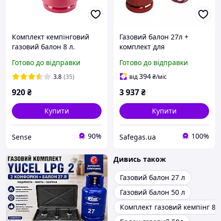
Комплект кемпінговий
Газовий балон 27л +
газовий балон 8 л.
комплект для
INTERTOOL GS-0008
підключення плита.
Готово до відправки
Готово до відправки
Im_825 SN27
394
3.8
(35)
від
₴
/міс
920
₴
3 937
₴
Купити
Купити
90%
100%
Sense
Safegas.ua
Дивись також
Газовий балон 27 л
Газовий балон 50 л
Комплект газовий кемпінг 8л