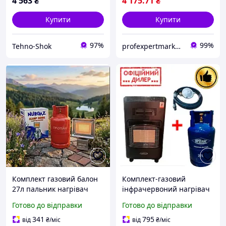
4 563
₴
4 175
.71
₴
Купити
Купити
97%
99%
Tehno-Shok
profexpertmarket.com.ua
Комплект газовий балон
Комплект-газовий
27л пальник нагрівач
інфрачервоний нагрівач
NURGAZ NG-309
Super INT GAZ KH10 Turbo
Готово до відправки
Готово до відправки
+ побутовий балон 27 л +
редуктор + шланг 2 м
341
795
від
₴
/міс
від
₴
/міс