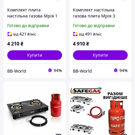
Комплект плита
Комплект настільна
настільна газова Мрія 1
газова плита Мрія 3
конфорка нержавіюча
конфорки нержавіюча
Готово до відправки
Готово до відправки
сталь з Балоном 27 л (
сталь з Балоном 27 л (
підключення 3м шланга
підключення 3м шланга
421
491
від
₴
/міс
від
₴
/міс
редуктор)
редуктор)
4 210
₴
4 910
₴
Купити
Купити
94%
94%
BB-World
BB-World