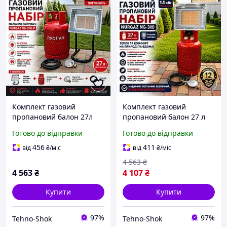
Комплект газовий
Комплект газовий
пропановий балон 27л
пропановий балон 27 л
пальник обігрівач
пальник нагрівач
Готово до відправки
Готово до відправки
NURGAZ NG-310-P
NURGAZ NG-310
456
411
від
₴
/міс
від
₴
/міс
4 563
₴
4 563
₴
4 107
₴
Купити
Купити
97%
97%
Tehno-Shok
Tehno-Shok