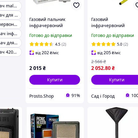
Газовий нагрівач maltec
Газовий нагрівач для дому від балона
Газовий пальник
Газовий
Газовий інфрачервоний нагрівач від балона
інфрачервоний
інфрачервоний
обігрівач Orgaz SB-600
нагрівач Orgaz Soba
Газовий обігрівач інфрачервоного випромінювання
Готово до відправки
Готово до відправки
SB-650
Газовий обігрівач для вулиці
4.5
(2)
5.0
(2)
Газовий нагрівач 4200 вт
202
205
від
₴
/міс
від
₴
/міс
2 566
₴
2 015
₴
2 052
.80
₴
Купити
Купити
91%
10
Prosto.Shop
Сад і Город