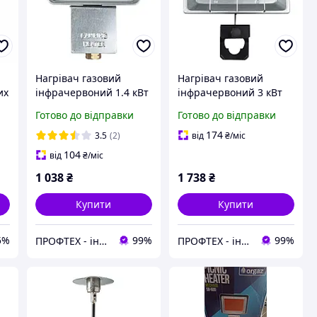
Нагрівач газовий
Нагрівач газовий
их
інфрачервоний 1.4 кВт
інфрачервоний 3 кВт
з редуктором SIGMA
на кронштейні SIGMA
Готово до відправки
Готово до відправки
(2903731)
(2903671)
174
3.5
(2)
від
₴
/міс
104
від
₴
/міс
1 038
₴
1 738
₴
Купити
Купити
5%
99%
99%
ПРОФТЕХ - інтернет-магазин силової техніки.
ПРОФТЕХ - інтернет-магазин силової техніки.