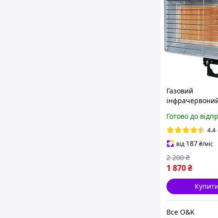
Газовий
інфрачервони
обігрівач 3,4 к
Готово до відп
RAVANSON BRI-
газовий редук
4.4
Bradas 37 мбар
187
від
₴
/міс
2 200
₴
1 870
₴
Купит
Все O&K