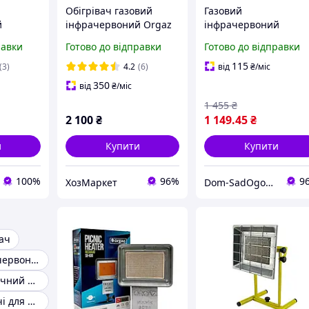
Обігрівач газовий
Газовий
й
інфрачервоний Orgaz
інфрачервоний
 Soba
SB-600
нагрівач Orgaz Soba
равки
Готово до відправки
Готово до відправки
SB-600
115
(3)
4.2
(6)
від
₴
/міс
350
від
₴
/міс
1 455
₴
2 100
₴
1 149
.45
₴
и
Купити
Купити
100%
96%
9
ХозМаркет
Dom-SadOgorod
ач
Газовий інфрачервоний обігрівач
Газовий керамічний обігрівач
Газові обігрівачі для дому