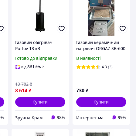
Газовий обігрівач
Газовий керамічний
Purlov 13 кВт
нагрівач ORGAZ SB-600
підлоговий чорний
з редуктором
Готово до відправки
В наявності
метал для тераси та
патіо 219 см
861
від
₴
/міс
4.3
(3)
13 782
₴
8 614
₴
730
₴
Купити
Купити
9%
98%
99%
Зручна Крамниця
Интернет магазин Holla