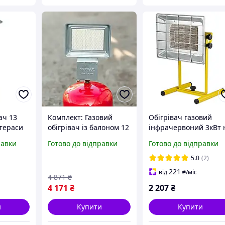
ач 13
Комплект: Газовий
Обігрівач газовий
 тераси
обігрівач із балоном 12
інфрачервоний 3кВт 
no VO2473
л | Пальник
підставці SIGMA
равки
Готово до відправки
Готово до відправки
й і
інфрачервоний ORGAZ
(2903621)
sb-600 + газовий балон
5.0
(2)
12 л
221
від
₴
/міс
4 871
₴
4 171
₴
2 207
₴
и
Купити
Купити