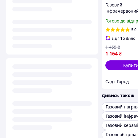
Газовий
інфрачервони
нагрівач Orgaz
Готово до відп
SB-600
5.0
116
від
₴
/міс
1 455
₴
1 164
₴
Купит
Сад і Город
Дивись також
Газовий нагрів