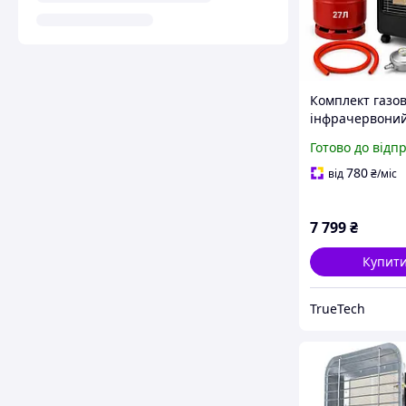
Комплект газо
інфрачервони
нагрівач 4500 
Готово до відп
Gaz KH-10 + ба
літрів + редукт
780
від
₴
/міс
шланг
7 799
₴
Купит
TrueTech