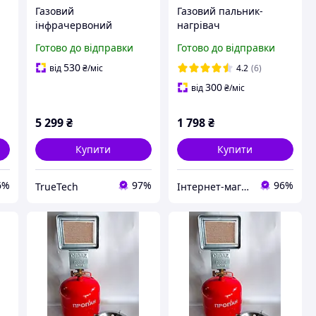
Газовий
Газовий пальник-
інфрачервоний
нагрівач
нагрівач Super Gaz KH-
інфрачервоного
Готово до відправки
Готово до відправки
10 4500 Вт, 3 режими
випромінювання Orgaz
роботи, керамічна
SB-600 з редуктором і
530
від
₴
/міс
4.2
(6)
панель
газовий балон SM 8 л
300
від
₴
/міс
5 299
₴
1 798
₴
Купити
Купити
6%
97%
96%
TrueTech
Інтернет-магазин електро-побутових товарів "Восторг"