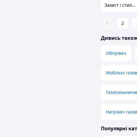
Захист і стиль — в одному магазині
1
2
Дивись тако
Обігрівач
Мобільні газов
Газопальников
Нагрівач газо
Популярні кат