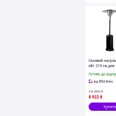
Газовий нагрів
кВт 219 см для
та патіо Volte
Готово до відп
Umbrella чорни
срібний
892
від
₴
/міс
13 383
₴
8 922
₴
Купит