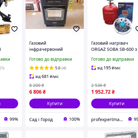
Газовий
Газовий нагрівач
й
інфрачервоний
ORGAZ SOBA SB-600 з
лон
нагрівач Super Gaz
балоном 8 літрів
равки
Готово до відправки
Готово до відправки
" 3.4
Turbo KH10 з
вентилятором 2021
195
(1)
5.0
(4)
від
₴
/міс
681
від
₴
/міс
8 200
₴
2 536
₴
6 806
₴
1 952
.72
₴
и
Купити
Купити
99%
100%
9
Сад і Город
profexpertmarket.com.ua