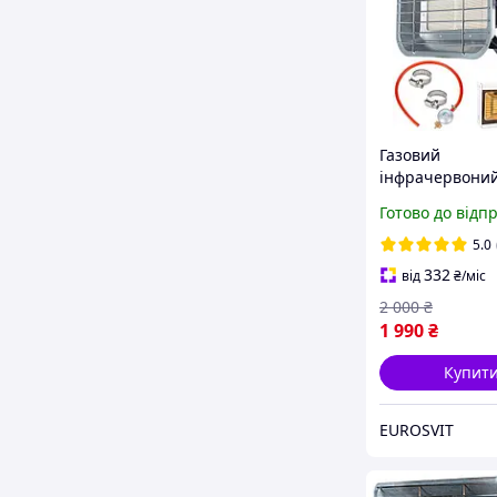
Газовий
інфрачервони
нагрівач на ба
Готово до відп
Maltec "Сонятко
кВт
5.0
332
від
₴
/міс
2 000
₴
1 990
₴
Купит
EUROSVIT