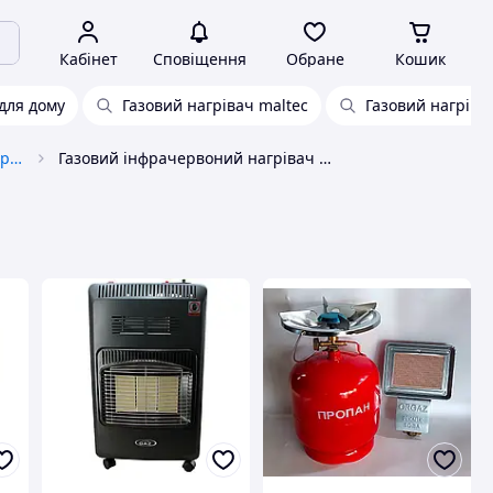
Кабінет
Сповіщення
Обране
Кошик
 для дому
Газовий нагрівач maltec
Газовий нагріва
Інфрачервоні та каталітичні обігрівачі
Газовий інфрачервоний нагрівач orgaz sb-600