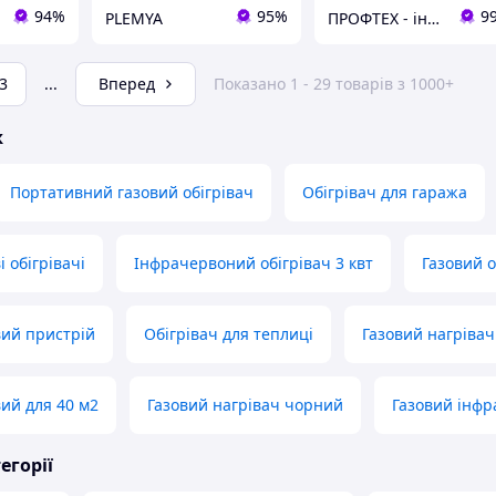
94%
95%
9
PLEMYA
ПРОФТЕХ - інтернет-магазин силової техніки.
3
...
Вперед
Показано 1 - 29 товарів з 1000+
ж
Портативний газовий обігрівач
Обігрівач для гаража
і обігрівачі
Інфрачервоний обігрівач 3 квт
Газовий о
ий пристрій
Обігрівач для теплиці
Газовий нагрівач
вий для 40 м2
Газовий нагрівач чорний
Газовий інфр
егорії