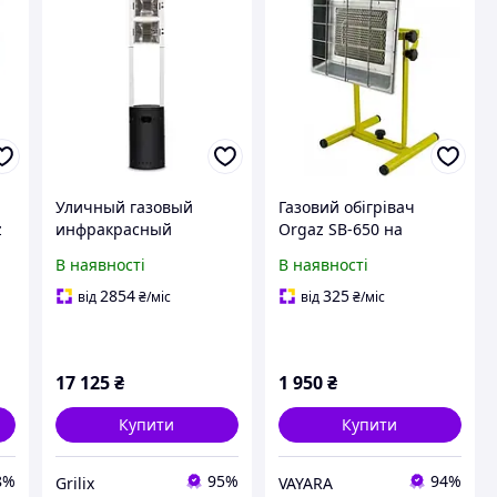
Уличный газовый
Газовий обігрівач
z
инфракрасный
Orgaz SB-650 на
обогреватель Enders
підставці 2,9 кВт
В наявності
В наявності
ECOLINE 4,4 кВт
(Туреччина)
2854
325
від
₴
/міс
від
₴
/міс
17 125
₴
1 950
₴
Купити
Купити
8%
95%
94%
Grilix
VAYARA