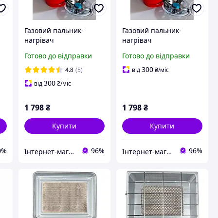
Газовий пальник-
Газовий пальник-
нагрівач
нагрівач
інфрачервоного
інфрачервоного
Готово до відправки
Готово до відправки
випромінювання Orgaz
випромінювання Orgaz
SB-600 з газовим
SB-600 з газовим
300
4.8
(5)
від
₴
/міс
балоном IT 8 л
балоном SP 8 л
300
від
₴
/міс
1 798
₴
1 798
₴
Купити
Купити
0%
96%
96%
Інтернет-магазин електро-побутових товарів "Восторг"
Інтернет-магазин електро-побутових товарів "Восторг"