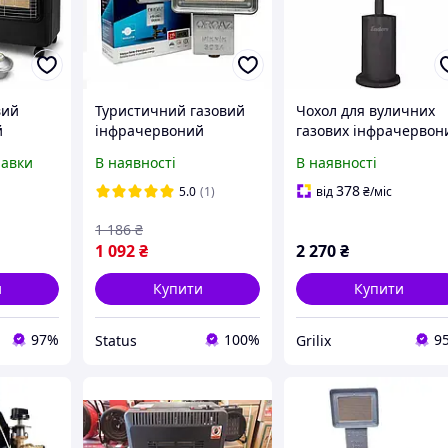
вий
Туристичний газовий
Чохол для вуличних
й
інфрачервоний
газових інфрачервон
Вт Super
нагрівач ORGAZ sb-600
нагрівачів Enders
равки
В наявності
В наявності
лон 27
(Оргаз) для балонів 5 8
Fancy
ор +
12 27 літрів
378
5.0
(1)
від
₴
/міс
1 186
₴
1 092
₴
2 270
₴
и
Купити
Купити
97%
100%
9
Status
Grilix