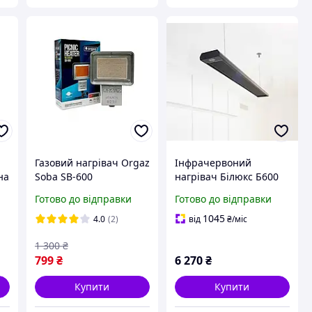
Газовий нагрівач Orgaz
Інфрачервоний
на
Soba SB-600
нагрівач Білюкс Б600
побутовий Чорний D5-
Готово до відправки
Готово до відправки
2026
1045
4.0
(2)
від
₴
/міс
1 300
₴
799
₴
6 270
₴
Купити
Купити