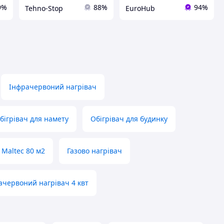
9%
88%
94%
Tehno-Stop
EuroHub
Інфрачервоний нагрівач
бігрівач для намету
Обігрівач для будинку
 Maltec 80 м2
Газово нагрівач
ачервоний нагрівач 4 квт