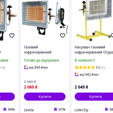
Газовий
Нагрівач газовий
й
інфрачервоний
інфрачервоний Orga
Вт
портативний нагрівач
SB-640 Shopolife
равки
Готово до відправки
В наявності
85N +
на 3400 вт,
тор
інфрачервоний
343
(14)
від
₴
/міс
5.0
(1)
нагрівач на балон +
342
від
₴
/міс
газовий редуктор 37
2 580
₴
мбар
2 060
₴
2 049
₴
и
Купити
Купити
99%
97%
9
Levita
LiderZip