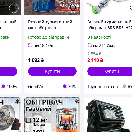
истичний
Газовий туристичний
Газовий туристичний
т
міні-обігрівач з
обігрівач BRS BRS-H2
інфрачервоним
метал, 21,5х20х11 см,
равки
Готово до відправки
В наявності
нагрівом, Портативний
Toyman
обігрівач для намету
182
211
від
₴
/міс
від
₴
/міс
під різьбовий балон
2 554
₴
1 092
₴
2 110
₴
и
Купити
Купити
100%
94%
8
GoodVin
Toyman.com.ua