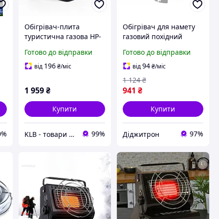
й
Обігрівач-плита
Обігрівач для намету
туристична газова HP-
газовий похідний
DS3-8 1300 Вт з
туристичний Mexi
Готово до відправки
Готово до відправки
п'єзопідпалом чорна
196
94
від
₴
/міс
від
₴
/міс
1 124
₴
1 959
₴
941
₴
Купити
Купити
0%
99%
97%
KLB - товари для дому, дітей та тварин
Діджитрон