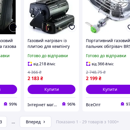
азовий
Газовий нагрівач із
Портативний газови
а газова
плитою для кемпінгу
пальник обігрівач BR
Газова портативна
H22, Компактний
равки
Готово до відправки
Готово до відправки
плита Газові нагрівачі
газовий обігрівач
туристичні
туристичний на бутан
218
366
від
₴
/міс
від
₴
/міс
потужність 1050 Вт,
4 366
₴
2 748
.75
₴
витрата
2 183
₴
2 199
₴
и
Купити
Купити
99%
96%
9
Інтернет магазин «Smart Life»
ВсеОпт
3
...
Вперед
Показано 1 - 29 товарів з 1000+