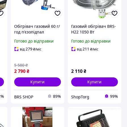
Обігрівач газовий 60 г/
Газовий обігрівач BRS-
год п'єзопідпал
H22 1050 Вт
обігрівач на газовий
портативний на бутані
Готово до відправки
Готово до відправки
балон 0.82 кВт
туристичний з
портативний для
відбивачем тепла
279
211
від
₴
/міс
від
₴
/міс
обігріву туристичних
наметів BRS
5 580
₴
2 790
₴
2 110
₴
Купити
Купити
2%
89%
99%
BRS SHOP
ShopTorg