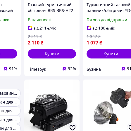
а
Газовий туристичний
Туристичний газовий
азовий
обігрівач BRS BRS-H22
пальник/обігрівач YD
тивний
метал, 21,5х20х11 см,
601 з п'єзопідпалом п
равки
В наявності
Готово до відправки
пінгу
Time Toys
газові балони бутан,
обігріву
Box buzyna
211
180
від
₴
/міс
від
₴
/міс
роді
2 511
₴
1 347
₴
2 110
₴
1 077
₴
и
Купити
Купити
91%
92%
9
TimeToys
Бузина
Портативний газовий обігрівач
Газовий обігрівач для намету
Газовий нагрівач для дому від балона
Газовий обігрівач для кемпера
Пальник газовий для обігріву приміщень