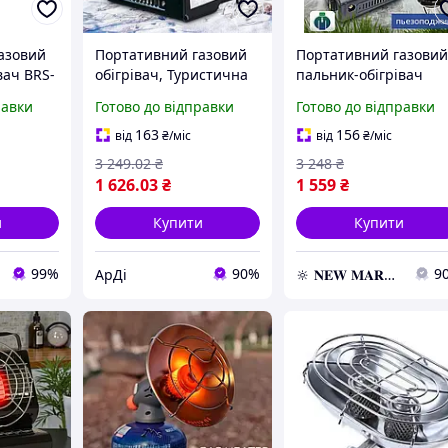
азовий
Портативний газовий
Портативний газови
вач BRS-
обігрівач, Туристична
пальник-обігрівач
ий
плитка з функцією 2в1,
Happy home,
равки
Готово до відправки
Готово до відправки
вач
Похідний прилад для
Туристичний газовий
 бутані,
кемпінгу та намету арт.
пальник, Мобільна
163
156
від
₴
/міс
від
₴
/міс
0 Вт,
842190
газова плитка
3 249
.02
₴
3 248
₴
1 626
.03
₴
1 559
₴
и
Купити
Купити
99%
90%
9
АрДі
🔆 𝐍𝐄𝐖 𝐌𝐀𝐑𝐊𝐄𝐓 🔆 – Продукція преміум-класу від офіційного представника!