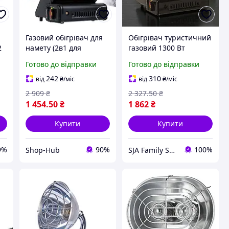
Газовий обігрівач для
Обігрівач туристичний
2
намету (2в1 для
газовий 1300 Вт
готування), туристична
Готово до відправки
Готово до відправки
плита керамічна з
п'єзопідпалом код
242
310
від
₴
/міс
від
₴
/міс
749201
2 909
₴
2 327
.50
₴
1 454
.50
₴
1 862
₴
Купити
Купити
9%
90%
100%
Shop-Hub
SJA Family Shop