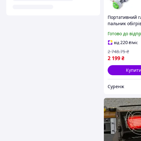
Портативний г
пальник обігрі
H22, Компактн
Готово до відп
газовий обігрі
туристичний на
220
від
₴
/міс
потужність 105
2 748
.75
₴
витрата
2 199
₴
Купит
Суренж