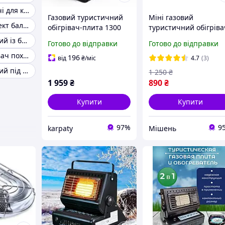
Газові обігрівачі для кемпінгу
Газовий туристичний
Міні газовий
Газовий комплект балон і нагрівач
обігрівач-плита 1300
туристичний обігріва
Вт з керамічною
АТ7 або АТАТ3
Нагрівач газовий із балоном
Готово до відправки
Готово до відправки
панеллю, п єзопідпал,
Газовий обігрівач похідний
для кемпінгу та
196
від
₴
/міс
4.7
(3)
риболовлі
Нагрівач газовий під цанговий балончик
1 250
₴
1 959
₴
890
₴
Купити
Купити
97%
9
karpaty
Мішень