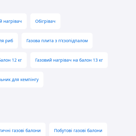
й нагрівач
Обігрівач
ля риб
Газова плита з п'єзопідпалом
балон 12 кг
Газовий нагрівач на балон 13 кг
ьник для кемпінгу
тичні газові балони
Побутові газові балони