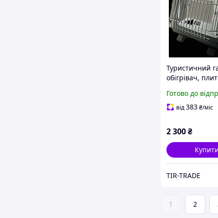
Туристичний г
обігрівач, плит
(+ балон газу)
Готово до відп
383
від
₴
/міс
2 300
₴
Купит
TIR-TRADE
1
2