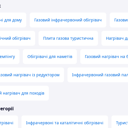
ж
ачі для дому
Газовий інфрачервоний обігрівач
Газови
ічний обігрівач
Плита газова туристична
Нагрівач д
кемпінгу
Обігрівачі для наметів
Газовий нагрівач на 
зовий нагрівач із редуктором
Інфрачервоний газовий пал
й нагрівач для походів
егорії
грівачі
Інфрачервоні та каталітичні обігрівачі
Турис