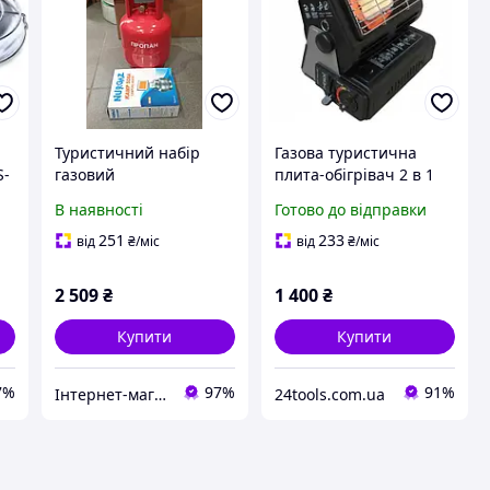
й
Туристичний набір
Газова туристична
S-
газовий
плита-обігрівач 2 в 1
інфрачервоний
Yanchuan YC-808B
В наявності
Готово до відправки
обігрівач(пальник)
і,
Nurgaz, балон 12 л з
251
233
від
₴
/міс
від
₴
/міс
коміром Пропан
2 509
₴
1 400
₴
Купити
Купити
7%
97%
91%
Інтернет-магазин "Топ Маркет2014"
24tools.com.ua