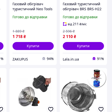
Газовий обігрівач
Газовий туристичний
-
туристичний Neo Tools
обігрівач BRS BRS-H22
ід
90-134 92 г/рік з
метал, 21,5х20х11 см,
Готово до відправки
Готово до відправки
регулятором і
Lala.in.ua
п'єзопідпалом Чорний
211
від
₴
/міс
1 889
₴
2 596
₴
1 718
₴
2 110
₴
Купити
Купити
1%
94%
91%
ZAKUPUS
Lala.in.ua