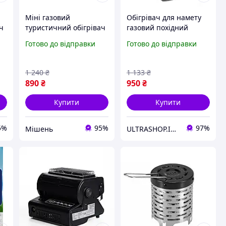
Міні газовий
Обігрівач для намету
ч
туристичний обігрівач
газовий похідний
АТ7 або АТАТ3
туристичний Mexi
Готово до відправки
Готово до відправки
1 240
₴
1 133
₴
890
₴
950
₴
Купити
Купити
5%
95%
97%
Мішень
ULTRASHOP.IN.UA 🛒 Інтернет-магазин трендових гаджетів