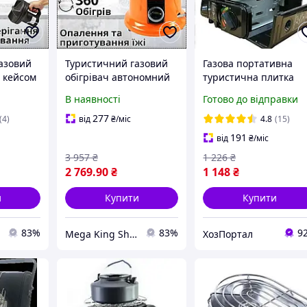
азовий
Туристичний газовий
Газова портативна
з кейсом
обігрівач автономний
туристична плитка
стичний
обігрівач і конфорка
обігрівач 2в1 з
В наявності
Готово до відправки
для приготування
перехідником
побутовий газовий
277
(4)
від
₴
/міс
4.8
(15)
пальник
191
від
₴
/міс
3 957
₴
1 226
₴
2 769
.90
₴
1 148
₴
и
Купити
Купити
83%
83%
9
Mega King Shop — Все для вашого комфорту, відпочинку та безпеки
ХозПортал