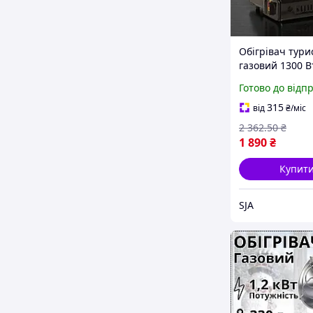
Обігрівач тур
газовий 1300 В
Готово до відп
315
від
₴
/міс
2 362
.50
₴
1 890
₴
Купит
SJA