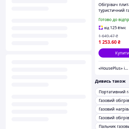
Обігрівач плит
туристичний г
1300 Вт порта
Готово до відп
для походу кем
риболовлі дачі 
125
від
₴
/міс
намету на при
1 649
.47
₴
туризму
1 253
.60
₴
Купит
«HousePlus» інтернет-магазин товарів для туризму
Дивись також