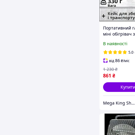
Портативний г
міні обігрівач 
похідний тури
В наявності
обігрівач з
вітрозахисним
5.0
пальником
86
від
₴
/міс
1 230
₴
861
₴
Купит
Mega King Shop — Все для вашого комфорту, відпочинку та безпеки