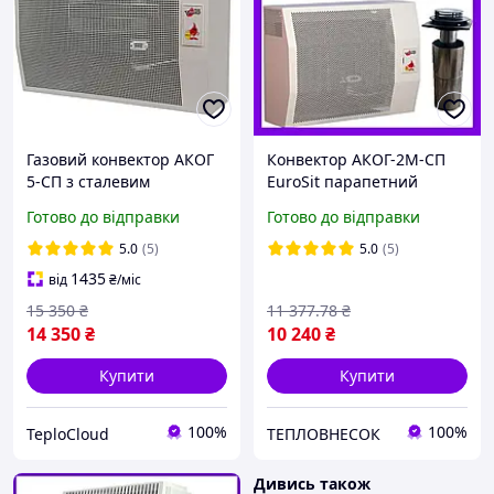
Газовий конвектор АКОГ
Конвектор АКОГ-2М-СП
5-СП з сталевим
EuroSit парапетний
теплообмінником
газовий сталевий
Готово до відправки
Готово до відправки
обігрівач 5 кВт до 50 м2 з
настінний Ужгородський
італійською автоматикою
з автоматикою ЄвроСіт
5.0
(5)
5.0
(5)
EuroSit + димохід
Італія
1435
від
₴
/міс
15 350
₴
11 377
.78
₴
14 350
₴
10 240
₴
Купити
Купити
100%
100%
TeploCloud
ТЕПЛОВНЕСОК
Дивись також