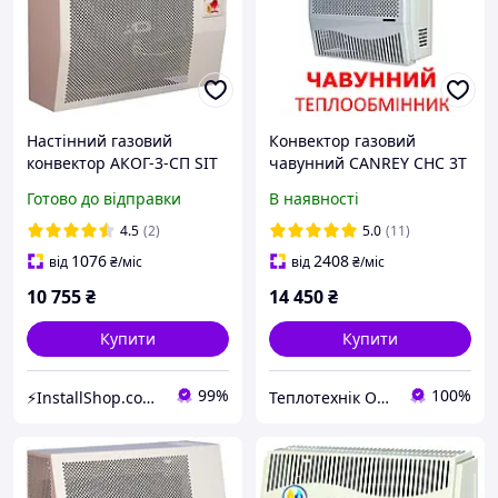
Настінний газовий
Конвектор газовий
конвектор АКОГ-3-СП SIT
чавунний CANREY CHC 3T
(Туреччина) з
Готово до відправки
В наявності
вентилятором
4.5
(2)
5.0
(11)
1076
2408
від
₴
/міс
від
₴
/міс
10 755
₴
14 450
₴
Купити
Купити
99%
100%
⚡InstallShop.com.ua⚡
Теплотехнік Одеса