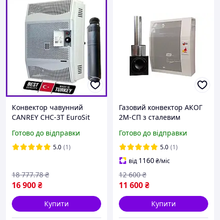
Конвектор чавунний
Газовий конвектор АКОГ
CANREY CHC-3T EuroSit
2М-СП з сталевим
парапетний газовий
теплообмінником
Готово до відправки
Готово до відправки
настінний Турецький з
обігрівач 2 кВт до 20 м2 з
вентилятором Канрей і
італійською автоматикою
5.0
(1)
5.0
(1)
автоматикою ЄвроСіт
EuroSit + димохід
1160
від
₴
/міс
Італія
18 777
.78
₴
12 600
₴
16 900
₴
11 600
₴
Купити
Купити