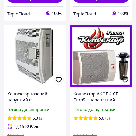
100%
100%
TeploCloud
TeploCloud
Конвектор газовий
Конвектор АКОГ-4-СП
чавунний із
EuroSit парапетний
вентилятором Hosseven
газовий сталевий
Готово до відправки
Готово до відправки
HDU-3 DKV обігрівач 3 кВт
настінний Ужгородський
до 30 м2 з італійською
з автоматикою ЄвроСіт
5.0
(2)
5.0
(3)
автоматикою EuroSit +
Італія
1592
від
₴
/міс
димохід
16 925
₴
13 177
.78
₴