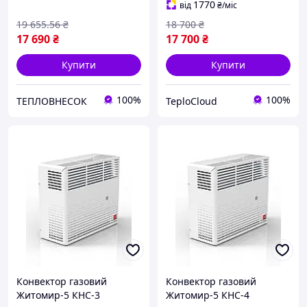
1770
від
₴
/міс
автоматикою ЄвроСіт
19 655
.56
₴
18 700
₴
17 690
₴
17 700
₴
Купити
Купити
100%
100%
ТЕПЛОВНЕСОК
TeploCloud
Конвектор газовий
Конвектор газовий
Житомир-5 КНС-3
Житомир-5 КНС-4