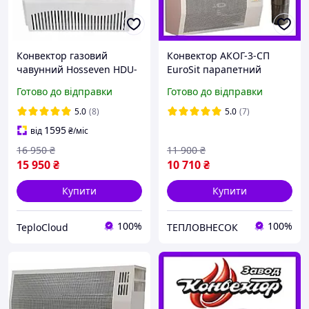
Конвектор газовий
Конвектор АКОГ-3-СП
чавунний Hosseven HDU-
EuroSit парапетний
3 DK Туреччина газовий
газовий сталевий
Готово до відправки
Готово до відправки
обігрівач 3 кВт до 30 м2
настінний Ужгородський
італійська автоматика
з автоматикою ЄвроСіт
5.0
(8)
5.0
(7)
EuroSit + димохід
Італія
1595
від
₴
/міс
16 950
₴
11 900
₴
15 950
₴
10 710
₴
Купити
Купити
100%
100%
TeploCloud
ТЕПЛОВНЕСОК