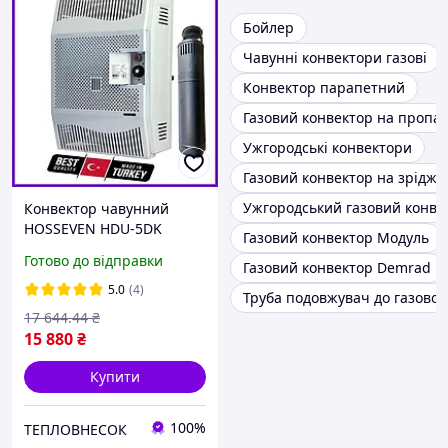
Бойлер
Чавунні конвектори газові
Конвектор парапетний
Газовий конвектор на пропан
Ужгородські конвектори
Газовий конвектор на зрідже
Ужгородський газовий конве
Конвектор чавунний
HOSSEVEN HDU-5DK
Газовий конвектор Модуль
EuroSit парапетний
Готово до відправки
Газовий конвектор Demrad
газовий настінний
Турецький Хоссевен з
5.0
(4)
Труба подовжувач до газовог
автоматикою ЄвроСіт
17 644
.44
₴
Італія
15 880
₴
Купити
100%
ТЕПЛОВНЕСОК