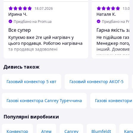
18.07.2026
13.07
Ирина Ч.
Наталя К.
Придбано на Prom.ua
Придбано на Pro
Все супер
Гарна якість за
Купуємо вже 2ге цей нагрівач у
Не підійшов газо
цього продавця. Роботою нагрівача
Менеджер погоди
та продавця задоволені
інший. Домовився
машину для пере
дякую. Рекоменду
Дивись також
Газовий конвектор 5 квт
Газовий конвектор АКОГ-5
Газові конвектора Canrey Туреччина
Газові конвектори
Популярні виробники
Конвектор
Атем
Canrey
Blumfeldt
Kan