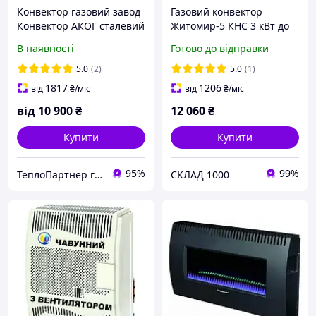
Конвектор газовий завод
Газовий конвектор
Конвектор АКОГ сталевий
Житомир-5 КНС 3 кВт до
теплообмінник
30м² від газу або балона.
В наявності
Готово до відправки
5.0
(2)
5.0
(1)
1817
1206
від
₴
/міс
від
₴
/міс
від
10 900
₴
12 060
₴
Купити
Купити
95%
99%
ТеплоПартнер група компаній
СКЛАД 1000