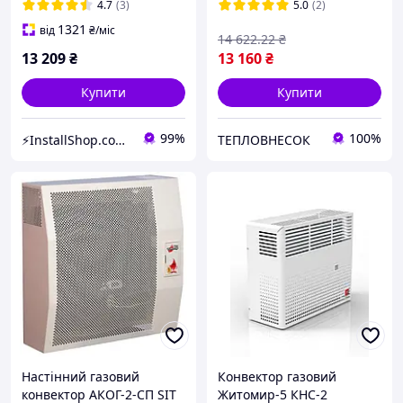
з автоматикою ЄвроСіт
4.7
(3)
5.0
(2)
Італія
1321
від
₴
/міс
14 622
.22
₴
13 209
₴
13 160
₴
Купити
Купити
99%
100%
⚡InstallShop.com.ua⚡
ТЕПЛОВНЕСОК
Настінний газовий
Конвектор газовий
конвектор АКОГ-2-СП SIT
Житомир-5 КНС-2