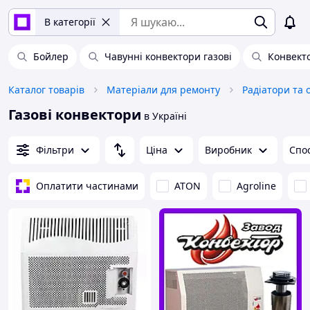
В категорії
Бойлер
Чавунні конвектори газові
Конвект
Каталог товарів
Матеріали для ремонту
Радіатори та о
Газові конвектори
в Україні
Фільтри
Ціна
Виробник
Спос
Оплатити частинами
ATON
Agroline