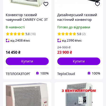
Конвектор газовий
Дизайнерський газовий
чавунний CANREY CHC 3T
настінний конвектор
(Туреччина) з
Hosseven HS-8 із
В наявності
Готово до відправки
вентилятором
панорамним склом
італійською автоматикою
5.0
(16)
5.0
(2)
EuroSit до 80 м2 + димохід
2408
2390
від
₴
/міс
від
₴
/міс
24 900
₴
14 450
₴
23 900
₴
Купити
Купити
100%
100%
ТЕПЛОГАЗТОРГ
TeploCloud