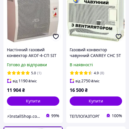
Настінний газовий
Газовий конвектор
конвектор АКОГ-4-СП SIT
чавунний CANREY CHC 5T
(Туреччина) з
Готово до відправки
В наявності
вентилятором
5.0
(1)
4.9
(8)
1190
2750
від
₴
/міс
від
₴
/міс
11 904
₴
16 500
₴
Купити
Купити
99%
100%
⚡InstallShop.com.ua⚡
ТЕПЛОГАЗТОРГ