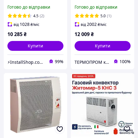
(форсунки під балонний
Готово до відправки
Готово до відправки
газ)
4.5
(2)
5.0
(1)
1028
2002
від
₴
/міс
від
₴
/міс
10 285
₴
12 009
₴
Купити
Купити
99%
100%
⚡InstallShop.com.ua⚡
TEPMOПРОМ крамниця та інтернет продажі