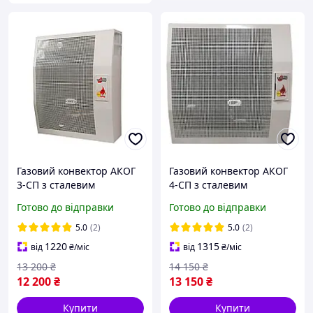
Газовий конвектор АКОГ
Газовий конвектор АКОГ
3-СП з сталевим
4-СП з сталевим
теплообмінником
теплообмінником
Готово до відправки
Готово до відправки
обігрівач 3 кВт до 30 м2 з
обігрівач 4 кВт до 40 м2 з
італійською автоматикою
італійською автоматикою
5.0
(2)
5.0
(2)
EuroSit + димохід
EuroSit + димохід
1220
1315
від
₴
/міс
від
₴
/міс
13 200
₴
14 150
₴
12 200
₴
13 150
₴
Купити
Купити