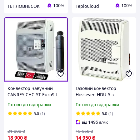
100%
100%
ТЕПЛОВНЕСОК
TeploCloud
Конвектор чавунний
Газовий конвектор
CANREY CHC-5T EuroSit
Hosseven HDU-5 з
парапетний газовий
сталевим
Готово до відправки
Готово до відправки
настінний Турецький з
теплообмінником
вентилятором Канрей і
обігрівач 5 кВт до 50 м2 з
5.0
(1)
5.0
(1)
автоматикою ЄвроСіт
італійською автоматикою
1495
від
₴
/міс
Італія
EuroSit + димохід
21 000
₴
15 950
₴
18 900
₴
14 950
₴