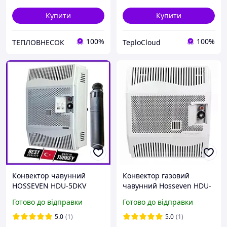
Купити
Купити
100%
100%
ТЕПЛОВНЕСОК
TeploCloud
Конвектор чавунний
Конвектор газовий
HOSSEVEN HDU-5DKV
чавунний Hosseven HDU-
EuroSit парапетний
5 DK обігрівач Туреччина
Готово до відправки
Готово до відправки
газовий настінний
5 кВт до 50 м2 з
Турецький з
італійською автоматикою
5.0
(1)
5.0
(1)
вентилятором Хоссевен і
EuroSit + димохід