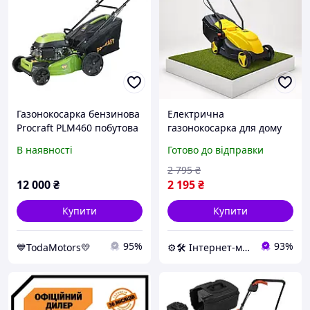
Газонокосарка бензинова
Електрична
Procraft PLM460 побутова
газонокосарка для дому
газонна косарка для дому
John Gardener 1200 Вт
В наявності
Готово до відправки
та дачі з ручним
електрична
стартером
газонокосарка на колесах
2 795
₴
ручна електрична
12 000
₴
2 195
₴
газонокосарка
Купити
Купити
95%
93%
💙TodaMotors💛
⚙️🛠 Інтернет-магазин ALORA