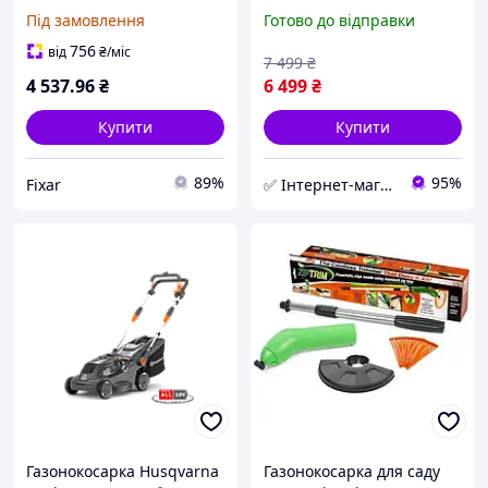
для високої трави ручна
Kraft&Dele KD5410 ручна
Під замовлення
Готово до відправки
бездротова садова
акумуляторна
техніка
газонокосарка для саду
756
від
₴
/міс
7 499
₴
4 537
.96
₴
6 499
₴
Купити
Купити
89%
95%
Fixar
✅ Інтернет-магазин ➤ KRAFT & DELE
Газонокосарка Husqvarna
Газонокосарка для саду