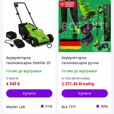
Акумуляторна
Акумуляторна
газонокосарка Steelite 20
газонокосарка ручна
В 6,0 Аг 25 65 мм
компактна косарка для
Готово до відправки
Готово до відправки
газонокосарка на
дому з акумуляторами
акумуляторі для дому
АКБ для рівномірного
5 669
₴
4 742
.88
₴/набір
косарка акумуляторна
підстригання газону та
4 549
₴
2 371
.44
₴/набір
трави
Купити
Купити
91%
90%
Master Lab
Все ТУТ!