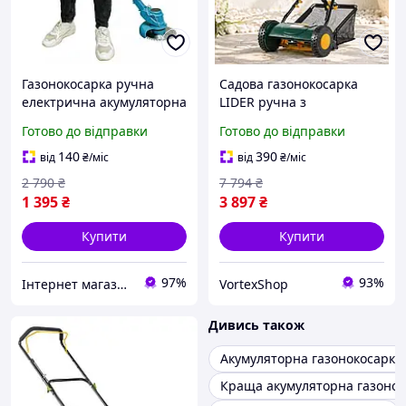
Газонокосарка ручна
Садова газонокосарка
електрична акумуляторна
LIDER ручна з
електрокоса для дому
травозбірником та
Готово до відправки
Готово до відправки
Тримери електричні для
регулюванням висоти для
трави
невеликого газону
140
390
від
₴
/міс
від
₴
/міс
приватного будинку
2 790
₴
7 794
₴
1 395
₴
3 897
₴
Купити
Купити
97%
93%
Інтернет магазин "Select Store" 🛒 Тільки якісні товари за найкращими цінами ✅
VortexShop
Дивись також
Акумуляторна газонокосарка
Краща акумуляторна газонок