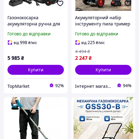
Газонокосарка
Акумуляторний набір
акумуляторна ручна для
інструменту пила тример
дому KD5550
Газонокосарка ручна
Готово до відправки
Готово до відправки
акумуляторна для дому
Електротример
998
225
від
₴
/міс
від
₴
/міс
4 494
₴
5 985
₴
2 247
₴
Купити
Купити
92%
94%
TopMarket
Інтернет магазин "Electro Seller" 🛒 Тільки якісні товари за найкращими цінами ✅