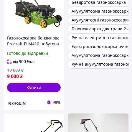
Бездротова газонокосарка
Акумуляторна газонокосарка
Акумуляторні газонокосарки 
Газонокосарка для трави 2 а
Ручна електрична газонокос
Газонокосарка бензинова
Procraft PLM410 побутова
Електрогазонокосарка ручна
газонна косарка для дому
Готово до відправки
Акумуляторна газонокосарка 
та дачі з ручним
стартером
900
від
₴
/міс
Ручна акумуляторна газоноко
10 899
₴
9 000
₴
Купити
98%
ТехноДім