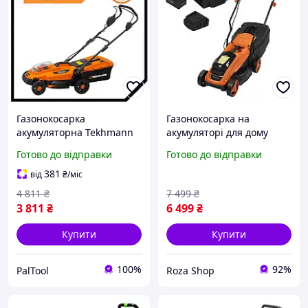
Газонокосарка
Газонокосарка на
акумуляторна Tekhmann
акумуляторі для дому
PAK TLM-2033/i20 BL (Без
Kraft&Dele KD5410 20В
Готово до відправки
Готово до відправки
АКБ і ЗП, 20 В, 330 мм, 30
6Ач електрична
л) для дому дачі
газонокосарка
381
від
₴
/міс
акумуляторна
4 811
₴
7 499
₴
3 811
₴
6 499
₴
Купити
Купити
100%
92%
PalTool
Roza Shop