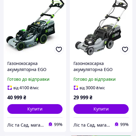
Газонокосарка
Газонокосарка
акумуляторна EGO
акумуляторна EGO
LM1903E-SP самохідна
LM1701E (АКБ + ЗП) для
Готово до відправки
Готово до відправки
(АКБ + ЗУ) надійна для
професійного
підстригання газону
продстригання газону
4100
3000
від
₴
/міс
від
₴
/міс
40 999
₴
29 999
₴
Купити
Купити
99%
99%
Ліс та Сад, магазин інструментів та садової техніки
Ліс та Сад, магазин інструментів та садової техніки