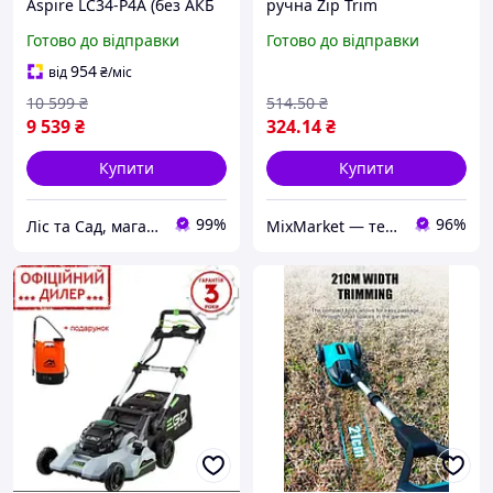
Aspire LC34-P4A (без АКБ
ручна Zip Trim
та ЗП) для газонів з
акумуляторна
Готово до відправки
Готово до відправки
мульчуванням тиха
побутова
954
від
₴
/міс
10 599
₴
514
.50
₴
9 539
₴
324
.14
₴
Купити
Купити
99%
96%
Ліс та Сад, магазин інструментів та садової техніки
MixMarket — територія низьких цін!💝🎁