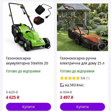
Газонокосарка
Газонокосарка ручна
акумуляторна Steelite 20
електрична для дому 25 л
В 6,0 Аг 25 65 мм косарка
Садова косарка 2400 Вт
Готово до відправки
Готово до відправки
акумуляторна
Професійна
газонокосарка на
газонокосарка
5.0
(1)
акумуляторі для дому
електрична 320 мм
583
від
₴
/міс
5 625
₴
6 994
₴
4 625
₴
3 497
₴
Купити
Купити