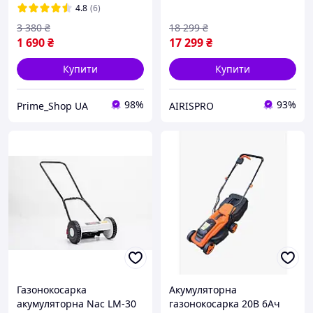
легкий газонокосарка
ширина 33 см,
4.8
(6)
садова з насадками
травозбірник 30 л, для
3 380
₴
18 299
₴
дому та саду
1 690
₴
17 299
₴
Купити
Купити
98%
93%
Prime_Shop UA
AIRISPRO
Газонокосарка
Акумуляторна
акумуляторна Nac LM-30
газонокосарка 20В 6Ач