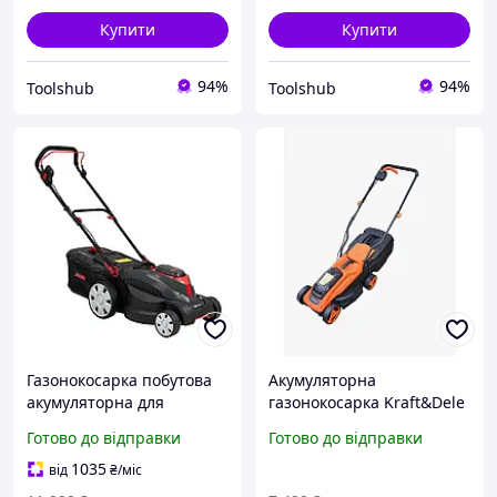
Купити
Купити
94%
94%
Toolshub
Toolshub
Газонокосарка побутова
Акумуляторна
акумуляторна для
газонокосарка Kraft&Dele
підстригання газонів AL-
KD5410 20В 6Ач ручна
Готово до відправки
Готово до відправки
KO 38.1 Li (без АКБ та ЗП)
косарка для саду
1035
від
₴
/міс