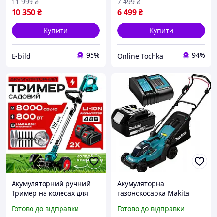
11 999
₴
7 499
₴
10 350
₴
6 499
₴
Купити
Купити
95%
94%
E-bild
Online Tochka
Акумуляторний ручний
Акумуляторна
Тример на колесах для
газонокосарка Makita
трави кущів та гілок дома
DLM330SM 18В, АКБ 4.0
Готово до відправки
Готово до відправки
газону із 2 Акб 48 В
А·год і заряджання,