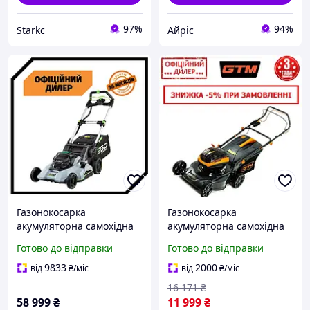
97%
94%
Starkс
Айріс
Газонокосарка
Газонокосарка
акумуляторна самохідна
акумуляторна самохідна
EGO PAK LM2135E-SP (56
GTM STP BLM48-SP (Без
Готово до відправки
Готово до відправки
В, 52 см. 25-95 мм) для
АКБ і ЗП, 48 см, 30-80 мм,
дому дачі
Безщітковий) для дому
9833
2000
від
₴
/міс
від
₴
/міс
16 171
₴
58 999
₴
11 999
₴