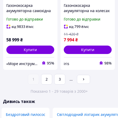
Газонокосарка
Газонокосарка
акумуляторна самохідна
акумуляторна на колесах
EGO STP LM2135E-SP (56 В,
Ручна акумуляторна
Готово до відправки
Готово до відправки
52 см. 25-95 мм) для дому
газонокосарка для саду
дачі
Газонокосарка для трави
9833
799
від
₴
/міс
від
₴
/міс
2 акумулятори
11 420
₴
58 999
₴
7 994
₴
Купити
Купити
95%
98%
«Море инструментов»
iris
1
2
3
...
Показано 1 - 29 товарів з 2000+
Дивись також
Бездротовий пилосос
Світлодіодний ліхтарик акумулят