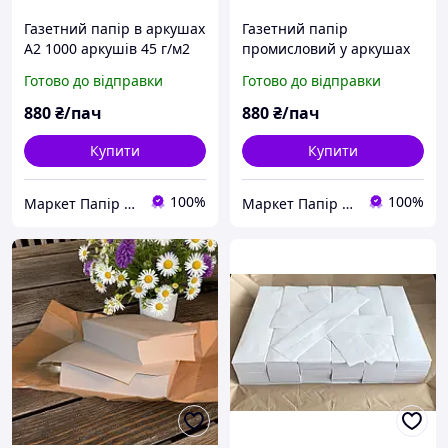
Газетний папір в аркушах
Газетний папір
А2 1000 аркушів 45 г/м2
промисловий у аркушах
420*597мм
формат А2 1000 щільність
Готово до відправки
Готово до відправки
45 г/м2 420*597мм
880
₴/пач
880
₴/пач
Купити
Купити
100%
100%
Маркет Папір та Іграшки
Маркет Папір та Іграшки