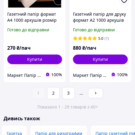
Газетний папір формат
Газетний папір для друку
А4 1000 аркушів розмір
формат А2 1000 аркушів
210*297мм, щ. 45 г/м2
45 г/м2 420*597 мм
Готово до відправки
Готово до відправки
Словенія
5.0
(1)
270
₴/пач
880
₴/пач
Купити
Купити
100%
100%
Маркет Папір та Іграшки
Маркет Папір та Іграшки
1
2
3
...
Показано 1 - 29 товарів з 60+
Дивись також
Газетка
Папір для ризографии
Папір газетний по