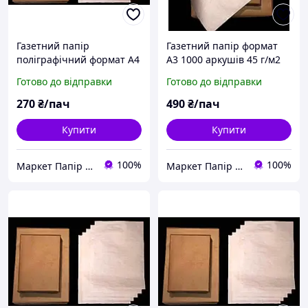
Газетний папір
Газетний папір формат
поліграфічний формат А4
А3 1000 аркушів 45 г/м2
1000 аркушів щільність
420*297мм
Готово до відправки
Готово до відправки
45 г/м2 розмір аркуша
210*297мм
270
₴/пач
490
₴/пач
Купити
Купити
100%
100%
Маркет Папір та Іграшки
Маркет Папір та Іграшки