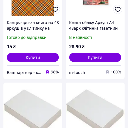
Канцелярська книга на 48
Книга обліку Аркуш А4
аркушів у клітинку на
48арк клітинка газетний
скобі з картонною
папір Квіти 1В3174
Готово до відправки
В наявності
обкладинкою на
газетному папері, ТМ
15
₴
28
.90
₴
Рюкзачок
Купити
Купити
98%
100%
Вашпартнер - канцтовари, іграшки та дитяча книга, побутова хімія
in-touch