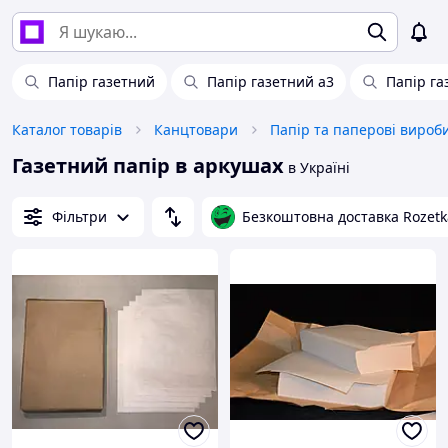
Папір газетний
Папір газетний а3
Папір га
Каталог товарів
Канцтовари
Папір та паперові вироб
Газетний папір в аркушах
в Україні
Фільтри
Безкоштовна доставка Rozetk