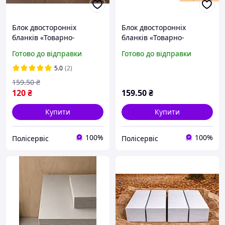
Блок двосторонніх
Блок двосторонніх
бланків «Товарно-
бланків «Товарно-
транспортна накладна»,
транспортна накладна» в
Готово до відправки
Готово до відправки
Додаток 7 (в новій
редакції від 26.07.2026,
редакції від 03.01.25), 100
100 аркушів, газетний
5.0
(2)
аркушів, газетний папір
папір
159
.50
₴
120
₴
159
.50
₴
Купити
Купити
100%
100%
Полісервіс
Полісервіс