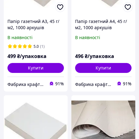
Папір газетний А3, 45 г/
Папір газетний А4, 45 г/
м2, 1000 аркушів
м2, 1000 аркушів
В наявності
В наявності
5.0
(1)
499
₴/упаковка
496
₴/упаковка
Купити
Купити
91%
91%
Фабрика крафту: крафт папір та пакування, обладнання для архівації документів
Фабрика крафту: крафт папір та пакування, обладнання для архівації документів