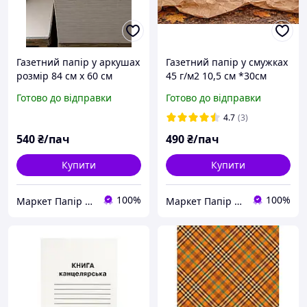
Газетний папір у аркушах
Газетний папір у смужках
розмір 84 см х 60 см
45 г/м2 10,5 см *30см
(формат А1), щільність 45
Словенія
Готово до відправки
Готово до відправки
г/м2 Швеція
4.7
(3)
540
₴/пач
490
₴/пач
Купити
Купити
100%
100%
Маркет Папір та Іграшки
Маркет Папір та Іграшки