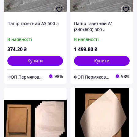
Папір газетний А3 500 л
Папір газетний А1
(840х600) 500 л
В наявності
В наявності
374
.20
₴
1 499
.80
₴
Купити
Купити
98%
98%
ФОП Пермякова Д.Ю.
ФОП Пермякова Д.Ю.