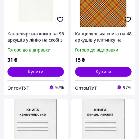
Канцелярська книга на 96
Канцелярська книга на 48
аркушів у лінію на скобі з
аркушів у клітинку на
картонною обкладинкою
скобі з картонною
Готово до відправки
Готово до відправки
та газетним папером, ТМ
обкладинкою на
Brisk
газетному папері, ТМ
31
₴
15
₴
Рюкзачок
Купити
Купити
97%
97%
ОптомТУТ
ОптомТУТ