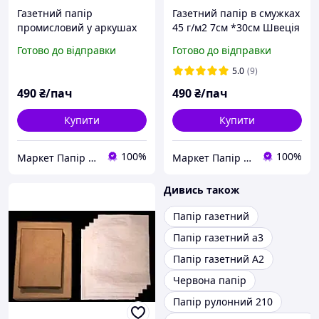
Газетний папір
Газетний папір в смужках
промисловий у аркушах
45 г/м2 7см *30см Швеція
формат А3 1000 аркушів
Готово до відправки
Готово до відправки
щ. 45 г/м2 размер
42*30см
5.0
(9)
490
₴/пач
490
₴/пач
Купити
Купити
100%
100%
Маркет Папір та Іграшки
Маркет Папір та Іграшки
Дивись також
Папір газетний
Папір газетний а3
Папір газетний А2
Червона папір
Папір рулонний 210