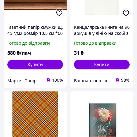
Газетний папір смужки щ.
Канцелярська книга на 96
45 г/м2 розмір 10.5 см *60
аркушів у лінію на скобі з
см
картонною обкладинкою
Готово до відправки
Готово до відправки
та газетним папером, ТМ
Brisk
880
₴/пач
31
₴
Купити
Купити
100%
98%
Маркет Папір та Іграшки
Вашпартнер - канцтовари, іграшки та дитяча книга, побутова хімія