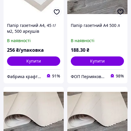
Папір газетний А4, 45 г/
Папір газетний А4 500 л
м2, 500 аркушів
В наявності
В наявності
256
₴/упаковка
188
.30
₴
Купити
Купити
91%
98%
Фабрика крафту: крафт папір та пакування, обладнання для архівації документів
ФОП Пермякова Д.Ю.