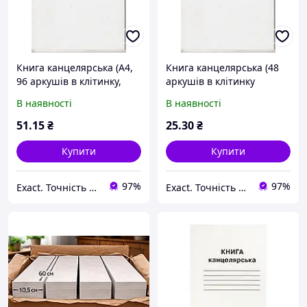
Книга канцелярська (А4,
Книга канцелярська (48
96 аркушів в клітинку,
аркушів в клітинку
газетний папір) КВ-2К
газетний папір) КВ-1К
В наявності
В наявності
51
.15
₴
25
.30
₴
Купити
Купити
97%
97%
Exact. Точність у роботі. Свобода у творчості.
Exact. Точність у роботі. Свобода у творчості.