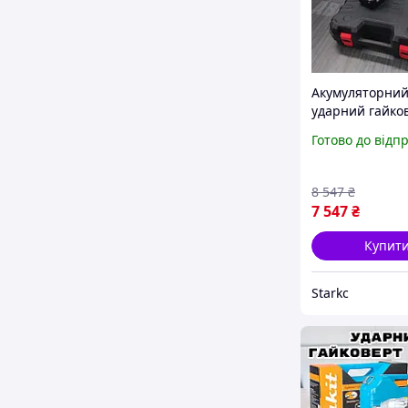
Акумуляторни
ударний гайко
YATO YT-82806 
Готово до відп
крутним момен
Нм, безщітков
двигуном і зар
8 547
₴
кейс
7 547
₴
Купит
Starkс