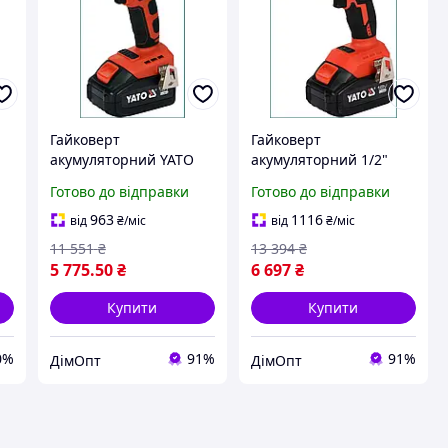
й
Гайковерт
Гайковерт
акумуляторний YATO
акумуляторний 1/2"
им
1/2" 250 Нм 18 В 3 А·год
YATO з крутним
Готово до відправки
Готово до відправки
я
у кейсі з
моментом 700 Нм
триступеневим
963
1116
від
₴
/міс
від
₴
/міс
регулюванням
11 551
₴
13 394
₴
крутного моменту
5 775
.50
₴
6 697
₴
Купити
Купити
0%
91%
91%
ДімОпт
ДімОпт