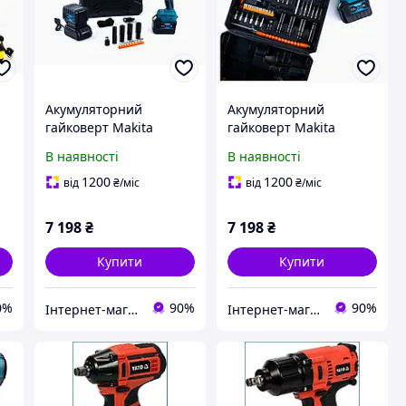
Акумуляторний
Акумуляторний
гайковерт Makita
гайковерт Makita
д
TW1001GZ 48 В 9 А·год
TW1001GZ 48 В 9 А·год
В наявності
В наявності
им
із набором аксесуарів і
з крутним моментом
00
крутним моментом
1000 Нм і набором
1200
1200
від
₴
/міс
від
₴
/міс
1000 Нм
аксесуарів для роботи
7 198
₴
7 198
₴
Купити
Купити
0%
90%
90%
Інтернет-магазин ALL CLOTHES
Інтернет-магазин ALL CLOTHES