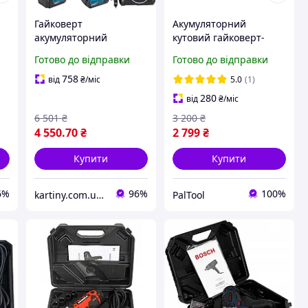
Гайковерт
Акумуляторний
акумуляторний
кутовий гайковерт-
безщітковий 21V з
тріскачка GRW 280 (без
Готово до відправки
Готово до відправки
00
крутним моментом 700
АКБ) з патроном 3/8,
нм, 2 акумулятори
крутний момент 80 Н·м
758
від
₴
/міс
5.0
(1)
ємністю 3000 mAh,
280
від
₴
/міс
набір 25 предметів
6 501
₴
3 200
₴
4 550
.70
₴
2 799
₴
Купити
Купити
6%
96%
100%
kartiny.com.ua - Картини по номерам від виробника
PalTool