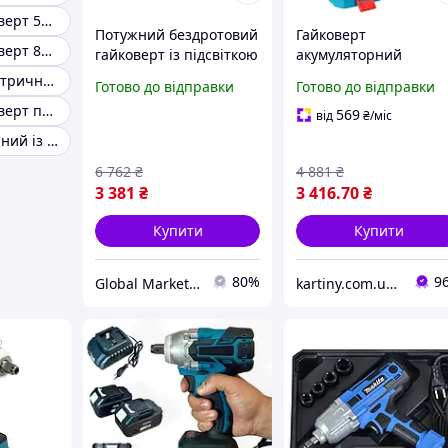
Ударний гайковерт 550 Нм
Потужний бездротовий
Гайковерт
Ударний гайковерт 800 Нм
гайковерт із підсвіткою
акумуляторний
DeWalt DCF922D2T с 2
безщітковий 21V з
Гайковерт електричний ударний 800 нм max mxew2
Готово до відправки
Готово до відправки
АКБ, Ручний гайковерт
крутним моментом 3
Ударний гайковерт потужний для авто
із максимальним
нм, 2 акумулятори
569
від
₴
/міс
крутним моментом 447
ємністю 3000 mAh,
Гайковерт ударний із регульованим моментом
Нм
набір 25 предметів
6 762
₴
4 881
₴
3 381
₴
3 416
.70
₴
Купити
Купити
80%
9
Global Market UA
kartiny.com.ua - Картини по номерам від виробника