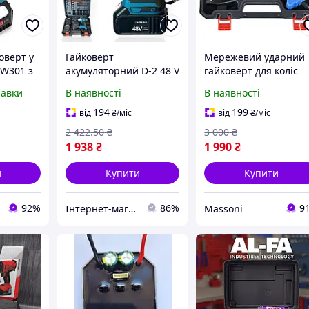
оверт у
Гайковерт
Мережевий ударний
TW301 з
акумуляторний D-2 48 V
гайковерт для коліс
 крутним
з набором інструментів
Makita з крутним
равки
В наявності
В наявності
Нм з 2
2 акумулятори 5.0 Ah
моментом 550 Нм 2 к
плекті
максимальний крутний
Макіта з 4 торцевими
194
199
від
₴
/міс
від
₴
/міс
момент 300 Н·м
головками в
2 422
.50
₴
3 000
₴
пластиковому кейсі
1 938
₴
1 990
₴
и
Купити
Купити
92%
86%
9
Інтернет-магазин Cool Top
Massoni