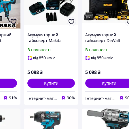
арний
Акумуляторний
Акумуляторний
t
гайковерт Makita
гайковерт DeWalt
утним
DTW288 48 В 6 А·год з
DCF900P2T 48 В 6 А·го
В наявності
В наявності
Нм 4
підсвіткою і крутним
безщітковий із висок
овками в
моментом 500 Нм для
крутним моментом 5
850
850
від
₴
/міс
від
₴
/міс
ейсі
професіоналів
Нм у кейсі
5 098
₴
5 098
₴
и
Купити
Купити
91%
90%
9
Інтернет-магазин ALL CLOTHES
Інтернет-магазин ALL CLOTHES