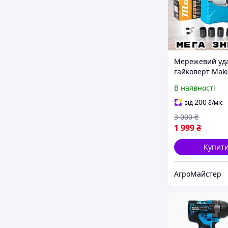
Мережевий уд
гайковерт Maki
гайковерт з кр
В наявності
моментом 550 
торцевими гол
200
від
₴
/міс
пластиковому к
3 000
₴
1 999
₴
Купит
АгроМайстер