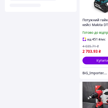
Потужний гайк
кейсі Makita D
максимальним
Готово до відп
моментом 300 
АКБ + ЗП у ком
451
від
₴
/міс
4 035
.71
₴
2 703
.93
₴
Купит
BiG_Importer.UA