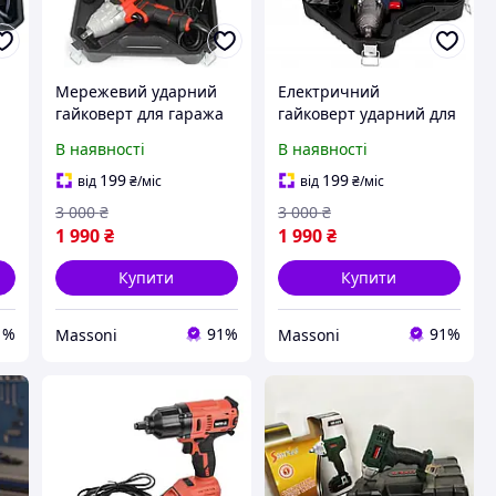
Мережевий ударний
Електричний
гайковерт для гаража
гайковерт ударний для
Honda з крутним
коліс Bosch з крутним
В наявності
В наявності
Вт
моментом 550 Нм 2 кВт
моментом 550 Нм 2 кВт
Хонда гайковерт для
Бош гайкокрут + 4
199
199
від
₴
/міс
від
₴
/міс
коліс з 4 торцевими
торцеві головки
3 000
₴
3 000
₴
головками
17/19/21/23 мм
1 990
₴
1 990
₴
Купити
Купити
1%
91%
91%
Massoni
Massoni