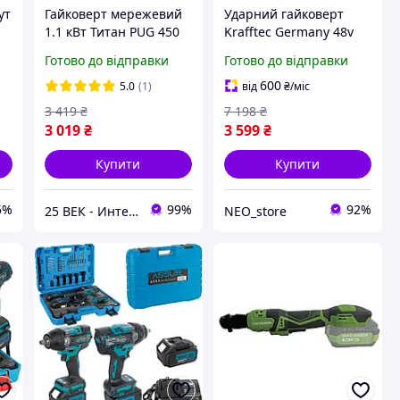
ут
Гайковерт мережевий
Ударний гайковерт
1.1 кВт Титан PUG 450
Krafftec Germany 48v
LCD з крутним
1500Нм для авто
Готово до відправки
Готово до відправки
LI
моментом 450 Нм
Безщітковий
,
електрогайковерт в
600
5.0
(1)
від
₴
/міс
00
кейсі для СТО з
3 419
₴
7 198
₴
високим крутним
3 019
₴
3 599
₴
моментом
Купити
Купити
5%
99%
92%
25 ВЕК - Интернет-Магазин: электрический, бензиновый, аккумуляторный инструмент и строительство.
NEO_store