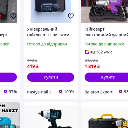
й
Універсальний
Гайковерт
верт
гайковерт із високим
електричний ударни
18В з
крутним моментом
AL-FA з потужністю
равки
Готово до відправки
Готово до відправки
том 700
500/600 Нм, плата
2000 Вт і крутним
им
керування гайковертом
моментом 750 Нм для
182
від
₴
/міс
ядкою, +
шиномонтажу та
449
₴
3 638
₴
ремонту 230 В
419
₴
1 819
₴
и
Купити
Купити
97%
100%
9
nastya-nail.com.ua
Balaton Expert