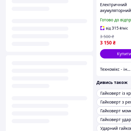
Електричний
акумуляторний
гайковерт, наб
Готово до відп
ударних гайков
обертовим мо
315
від
₴
/міс
550 Нм, набір 
3 500
₴
головок з
3 150
₴
акумуляторни
Купит
Техномікс - інтернет - магазин якісної техніки, електроніки та інших товарів для дому та роботи
Дивись також
Гайковерт мом