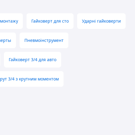
омонтажу
Гайковерт для сто
Ударні гайковерти
верты
Пневмоінструмент
Гайковерт 3/4 для авто
рут 3/4 з крутним моментом