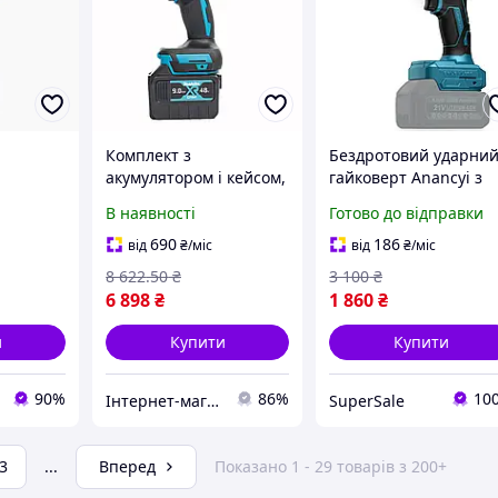
Комплект з
Бездротовий ударни
акумулятором і кейсом,
гайковерт Anancyi з
ta
високий крутний
регульованим крутн
В наявності
Готово до відправки
 Ah з
момент 1000 Нм,
моментом 1300 Нм дл
нтом
безщітковий гайковерт
вантажівок та
690
186
від
₴
/міс
від
₴
/міс
Makita TW002GZ
автомобілів
8 622
.50
₴
3 100
₴
6 898
₴
1 860
₴
и
Купити
Купити
90%
86%
10
Інтернет-магазин Cool Top
SuperSale
3
...
Вперед
Показано 1 - 29 товарів з 200+