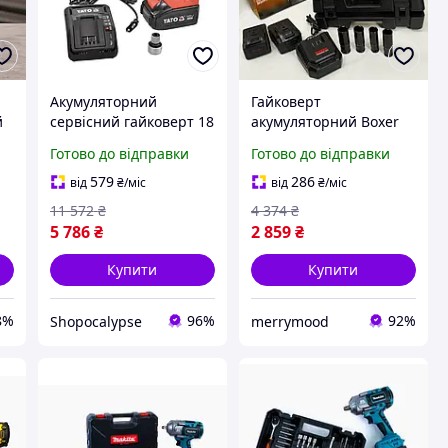
Акумуляторний
Гайковерт
й
сервісний гайковерт 18
акумуляторний Boxer
В з моментом 700 Нм,
для автосервісу
Готово до відправки
Готово до відправки
електрична ударна
потужний інструмент з
система для ремонту
крутним моментом 400
579
286
від
₴
/міс
від
₴
/міс
авто
Нм ударний гайковерт
11 572
₴
4 374
₴
5 786
₴
2 859
₴
Купити
Купити
8%
96%
92%
Shopocalypse
merrymood