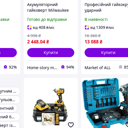
Акумуляторний
Професійний гайкокр
гайковерт Milwaukee
ударний
ір
54V 8Ah з крутним
акумуляторний Bosch
равки
Готово до відправки
В наявності
ертів з
моментом до 400 Н·м з
Professional GDX 180-
ментом
2 АКБ Ударний
: з АКБ 2шт-18V 2.0Ah
408
1309
від
₴
/міс
від
₴
/міс
ударних
гайковерт із зарядним
180Нм, 2800 об/хв, 36
4 996
₴
16 360
₴
пристроєм
уд/хв
2 448
.04
₴
13 088
₴
м
и
Купити
Купити
92%
94%
8
Home-story market
Market of ALL
Гайковерт із крутним моментом 800 Нм
Гайковерт з регульованим моментом
ентний
Гайковерт ударний 600 нм
Ударний гайковерт із моментом 2200 Нм