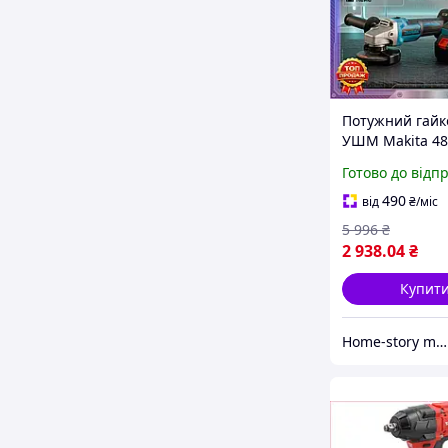
Потужний гайк
УШМ Makita 48
в кейсі з 2 АКБ
Готово до відп
Акумуляторний
інструментів д
490
від
₴
/міс
будівництва
5 996
₴
2 938
.04
₴
Купит
Home-story market