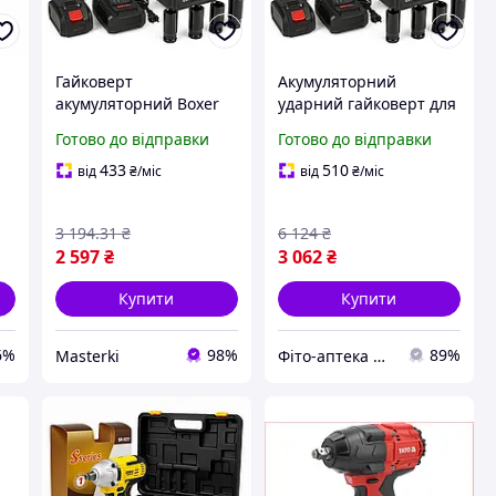
Гайковерт
Акумуляторний
акумуляторний Boxer
ударний гайковерт для
SR-023 400 Нм 2800 об/
будівництва, Гайковерт
Готово до відправки
Готово до відправки
хв для автосервісу та
електричний з
будівництва
регулюванням моменту
433
510
від
₴
/міс
від
₴
/міс
затяжки CU-91
3 194
.31
₴
6 124
₴
2 597
₴
3 062
₴
Купити
Купити
6%
98%
89%
Masterki
Фіто-аптека Цілюще джерело