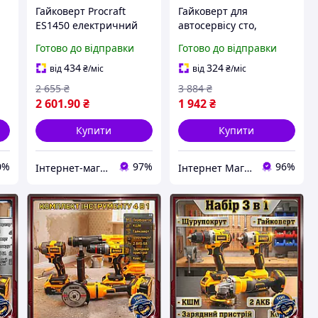
Гайковерт Procraft
Гайковерт для
ES1450 електричний
автосервісу сто,
Ah
гайковерт для
Електричний ударний
Готово до відправки
Готово до відправки
автосервісу та
гайковерт для
будівництва, висока
автосервісу
434
324
від
₴
/міс
від
₴
/міс
потужність
Шиномонтажний DU-
2 655
₴
3 884
₴
27
2 601
.90
₴
1 942
₴
Купити
Купити
0%
97%
96%
Інтернет-магазин "MozaikaUA"
Інтернет Магазин "Tano"