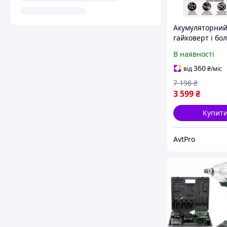
Акумуляторни
гайковерт і бо
2в1 48V 6Ah На
В наявності
інструментів д
гаража ремонт
360
від
₴
/міс
монтажу та
7 198
₴
будівництва Бе
3 599
₴
Купит
AvtPro