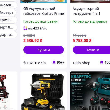
Гайковерт промисловий
GR Акумуляторний
Акумуляторний
йковерт
гайковерт Kraftec Prime
інструмент 4 в 1
Force 48V 6Ah
DeWALT шуруповерт
Гайковерт електричний промисловий
Готово до відправки
Готово до відправки
ненаголошений для
болгарка гайковерт
Ударний гайковерт 800 Нм
будівництва та
перфоратор для
423
від
₴
/міс
ремонту електри
будівництва з двома
Промисловий ударний гайковерт
3 132
₴
11 996
₴
Magnex25
батареями
2 536
.92
₴
5 758
.08
₴
Купити
Купити
96%
10
🔩ГВИНТИК🔩
Tools-shop