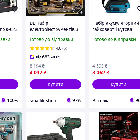
й
DL Набір
Набір акумуляторний
r SR-023
електроінструментів 3
гайковерт і кутова
/хв для
в 1 Pro Min
шліфмашина 48 V із
равки
Готово до відправки
Готово до відправки
акумуляторний
двома батареями для
Перфоратор Гайковерт
ремонту та
4.6
(6)
Болгарка КШМ для
будівництва FLAME
683
від
₴
/міс
будівництва HL
8 194
₴
4 593
₴
4 097
₴
3 062
₴
и
Купити
Купити
100%
97%
9
smailik-shop
Веселка