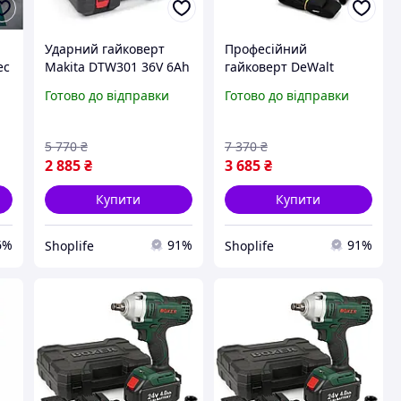
Ударний гайковерт
Професійний
ec
Makita DTW301 36V 6Ah
гайковерт DeWalt
акумуляторний з
DCF922D2T 36В 5Ah
Готово до відправки
Готово до відправки
набором інструментів,
акумуляторний, для
для СТО, гаража та
ремонту авто, техніки
а
будівництва
та будівництва
5 770
₴
7 370
₴
2 885
₴
3 685
₴
Купити
Купити
6%
91%
91%
Shoplife
Shoplife