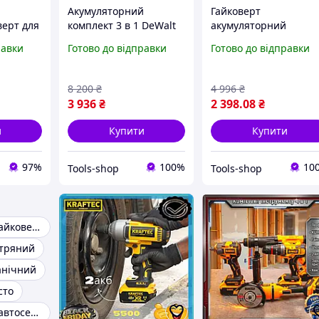
й
Акумуляторний
Гайковерт
верт для
комплект 3 в 1 DeWalt
акумуляторний
Ударний
48V перфоратор
ударний Bosch 48V 6
равки
Готово до відправки
Готово до відправки
гайковерт
безщітковий для авто
 LE-75
шліфмашина для
та будівництва з LED
будівництва ремонтних
підсвіткою
8 200
₴
4 996
₴
робіт
3 936
₴
2 398
.08
₴
и
Купити
Купити
97%
100%
10
Tools-shop
Tools-shop
Професійний гайковерт
ітряний
анічний
сто
Гайковерт для автосервісу