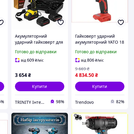
Акумуляторний
Гайковерт ударний
ударний гайковерт для
акумуляторний YATO 18
будівництва, Потужний
В 850 Нм для
Готово до відправки
Готово до відправки
інструмент для
автосервісів і
закручування гайок
будівництва з
609
806
від
₴
/міс
від
₴
/міс
WP-65
адаптером 1/2 до 1/4
9 669
₴
ти
3 654
₴
4 834
.50
₴
Купити
Купити
6%
98%
82%
TRINITY Інтернет-магазин www.trinitys.com.ua
Trendovo