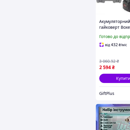
Акумуляторни
гайковерт Boxe
400 Нм 2800 об
Готово до відп
автосервісу та
будівництва
432
від
₴
/міс
3 060
.92
₴
2 594
₴
Купит
GiftPlus