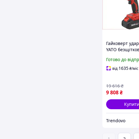
Гайковерт уда
YATO безщітков
850 Нм для
Готово до відп
автомайстерніх
будівництва з 
1635
від
₴
/міс
акумуляторами 
19 616
₴
9 808
₴
Купит
Trendovo
1
2