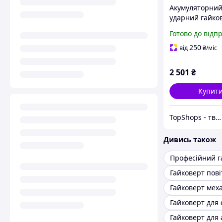
Акумуляторни
ударний гайко
будівництва, 
Готово до відп
гайковерт з 2
акумуляторами
250
від
₴
/міс
2 501
₴
Купит
TopShops - твій інтернет магазин
Дивись також
Гайковерт пов
Гайковерт мех
Гайковерт для 