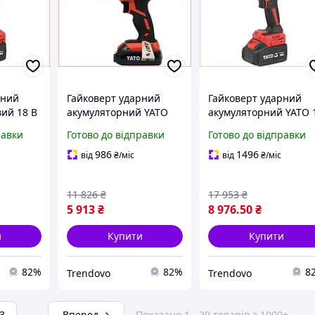
рний
Гайковерт ударний
Гайковерт ударний
ий 18 В
акумуляторний YATO
акумуляторний YATO 
1/2 дюйма 300 Нм для
В 1200 Нм для
равки
Готово до відправки
Готово до відправки
 і
роботи в майстерні та
автосервісу та
2
на будівництві
будівництва
986
1496
від
₴
/міс
від
₴
/міс
4 А·год
безщітковий 4 А·год
11 826
₴
17 953
₴
5 913
₴
8 976
.50
₴
и
Купити
Купити
82%
82%
8
Trendovo
Trendovo
3
...
Вперед
Показано 1 - 29 товарів з 1000+