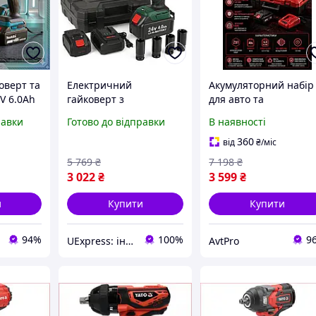
оверт та
Електричний
Акумуляторний набір
V 6.0Ah
гайковерт з
для авто та
регульованим
будівництва 2в1
равки
Готово до відправки
В наявності
 набір
моментом, Ударний
Гайковерт ударний
ля
гайковерт з 2 АКБ
Болгарка 125 мм 48V
360
від
₴
/міс
Компактний потужний
6Ah 2 акумулятори
5 769
₴
7 198
₴
BI-31
Безщіткові інструмен
3 022
₴
3 599
₴
и
Купити
Купити
94%
100%
9
UExpress: інтернет-магазин
AvtPro