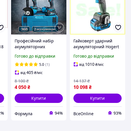
Професійний набір
Гайковерт ударний
18
акумуляторних
акумуляторний Hogert
інструментів 3в1 для
600Нм 18В для
Готово до відправки
Готово до відправки
будівництва та
автомобілів і
ремонту Набір з
будівництва з
1010
5.0
(1)
від
₴
/міс
шуруповертом,
безщітковим двигуном
405
від
₴
/міс
болгаркою та
8 100
₴
14 137
₴
гайковертом у кейс
4 050
₴
10 098
₴
Купити
Купити
2%
94%
93%
Формула
ВсеOnline