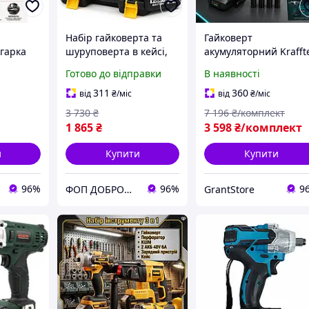
й
Набір гайковерта та
Гайковерт
лгарка
шуруповерта в кейсі,
акумуляторний Krafft
бір
Акумуляторний
48V 8Ah ударний
Готово до відправки
В наявності
ля СТО
ударний гайковерт для
електричний для
у
будівництва GR-44
автомобіля, СТО,
311
360
від
₴
/міс
від
₴
/міс
майстерні, ремонту т
3 730
₴
7 196
₴/комплект
зщіткові
будівництва
1 865
₴
3 598
₴/комплект
и
Купити
Купити
96%
96%
9
ФОП ДОБРОНЕЦЬКА С.М.
GrantStore