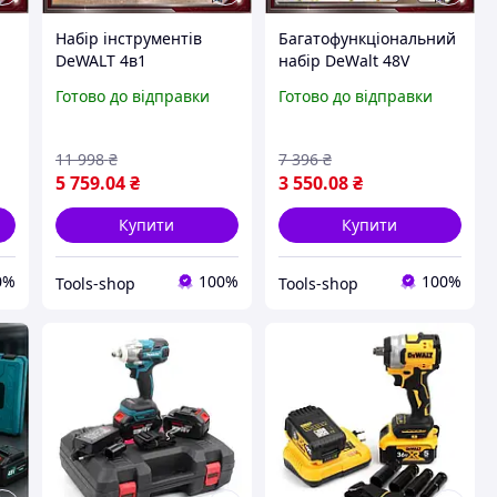
Набір інструментів
Багатофункціональний
DeWALT 4в1
набір DeWalt 48V
акумуляторний
акумуляторна болгарка
Готово до відправки
Готово до відправки
шуруповерт гайковерт
шурупокрут гайковерт
шліфмашина
для будівництва
перфоратор для
ремонтних робіт
11 998
₴
7 396
₴
будівництва та
5 759
.04
₴
3 550
.08
₴
ремонту
Купити
Купити
0%
100%
100%
Tools-shop
Tools-shop