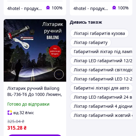
100%
100%
4hotel - продукція для дому та готеля
4hotel - продукція для дому та готеля
Дивись також
Ліхтарі габаритів кузова
Ліхтар габариту
Габаритний ліхтар під лампу
Ліхтар LED габаритний 12/24
Ліхтар габаритний світлодіод
Ліхтар габаритний LED 12-2
Габаритні ліхтарі для авто
Ліхтарик ручний Bailong
BL-736-T6 До 1000 Люмен,
Ліхтар LED габаритний 24 в
T6 LED діод, з функцією
Готово до відправки
Ліхтар габаритний 4 діодний
сигналу SOS 7968
32
від
₴
/міс
Ліхтар габаритний жовтий св
325
.04
₴
315
.28
₴