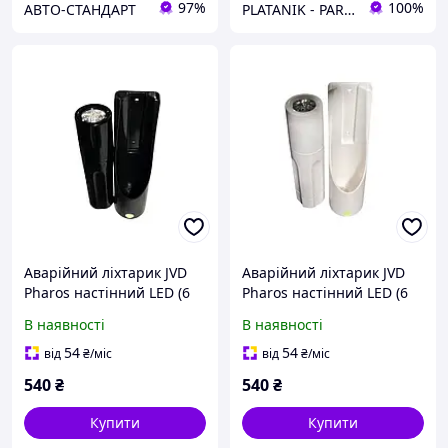
97%
100%
АВТО-СТАНДАРТ
PLATANIK - PARTS & ACCESSORIES
Аварійний ліхтарик JVD
Аварійний ліхтарик JVD
Pharos настінний LED (6
Pharos настінний LED (6
діодів), чорний
діодів), білий
В наявності
В наявності
54
54
від
₴
/міс
від
₴
/міс
540
₴
540
₴
Купити
Купити