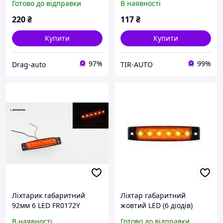
Готово до відправки
В наявності
220
₴
117
₴
Купити
Купити
97%
99%
Drag-auto
TIR-AUTO
Ліхтарик габаритний
Ліхтар габаритний
92мм 6 LED FR0172Y
жовтий LED (6 діодів)
100х25мм, 12V
В наявності
Готово до відправки