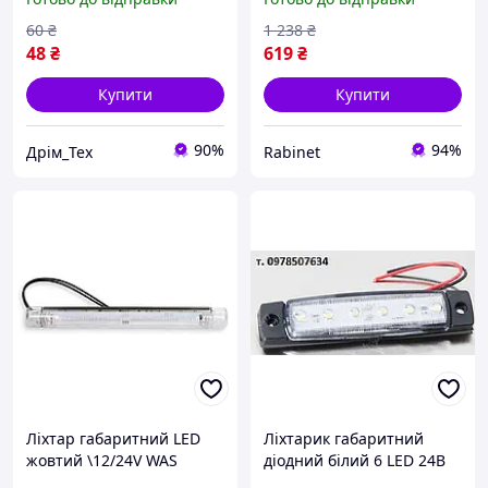
габаритними діодами,
габаритний велоліхтар
80мм, TUNING (не горить
мигалка потужні фари Т6
60
₴
1 238
₴
кілька діодів)
led на раму
48
₴
619
₴
Купити
Купити
90%
94%
Дрім_Тех
Rabinet
Ліхтар габаритний LED
Ліхтарик габаритний
жовтий \12/24V WAS
діодний білий 6 LED 24В
MG101054