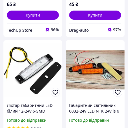
65
₴
45
₴
Купити
Купити
96%
97%
TechUp Store
Drag-auto
Ліхтар габаритний LED
Габаритний світильник
білий 12-24v 6-SMD
0032-24v LED NTK 24v із 6
96*20*8 мм (1-шт)
діодами та посиленим
Готово до відправки
Готово до відправки
вологозахистом для