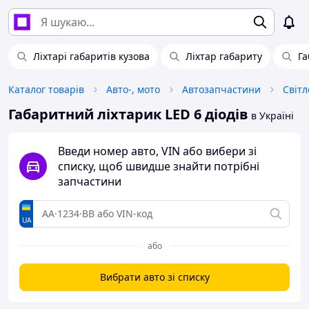
Ліхтарі габаритів кузова
Ліхтар габариту
Га
Каталог товарів
Авто-, мото
Автозапчастини
Світл
Габаритний ліхтарик LED 6 діодів
в Україні
Введи номер авто, VIN або вибери зі
списку, щоб швидше знайти потрібні
запчастини
UA
або
Вибрати авто зі списку