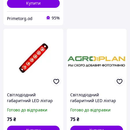
Купити
95%
Primetorg.od
Світлодіодний
Світлодіодний
габаритний LED ліхтар
габаритний LED ліхтар
причепа червоний 6
причепа білий 6 діодів
Готово до відправки
Готово до відправки
діодів лінза | ГК-025
лінза | ГК-026
75
₴
75
₴