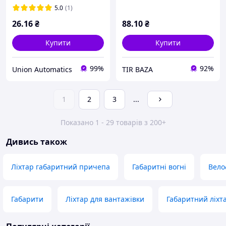
5.0
(1)
26
.16
₴
88
.10
₴
Купити
Купити
99%
92%
Union Automatics
TIR BAZA
1
2
3
...
Показано 1 - 29 товарів з 200+
Дивись також
Ліхтар габаритний причепа
Габаритні вогні
Вело
Габарити
Ліхтар для вантажівки
Габаритний ліхта