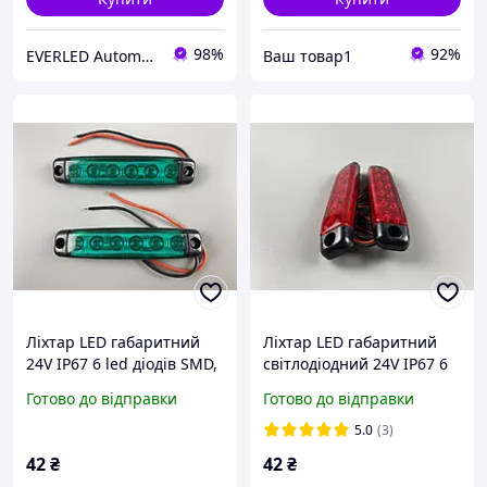
98%
92%
EVERLED Automotive
Ваш товар1
Ліхтар LED габаритний
Ліхтар LED габаритний
24V IP67 6 led діодів SMD,
світлодіодний 24V IP67 6
оптична лінза +
led діодів SMD червоний ,
Готово до відправки
Готово до відправки
кріплення для авто Код/
оптична лінза +
Артикул ATP2273-03
кріплення Топ-продукт!
5.0
(3)
42
₴
42
₴